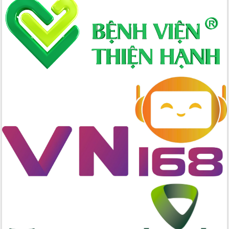
Xây dựng nông thôn mới: Nâng cao đời
sống người dân từ những mô hình thiết
thực
Quyết liệt tháo gỡ vướng mắc, đẩy
nhanh tiến độ các dự án trọng điểm
trong Khu kinh tế Nam Phú Yên
Hòn Yến phát triển du lịch gắn với bảo
tồn biển
Lấy ý kiến điều chỉnh Quy hoạch tỉnh
Đắk Lắk thời kỳ 2021-2030, tầm nhìn
đến năm 2050
Phát động chiến dịch 30 ngày đêm
giải phóng mặt bằng Tuyến đường bộ
ven biển
Đắk Lắk nỗ lực thúc đẩy tăng trưởng
kinh tế từ 10% trở lên trong Quý
II/2026
Đắk Lắk ký kết thỏa thuận hợp tác về
chuyển đổi số giai đoạn 2026 – 2030
với Tập đoàn Bưu chính Viễn thông
Việt Nam