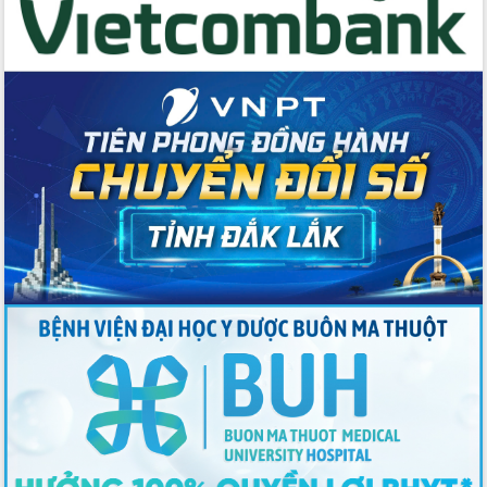
Thứ trưởng Bộ Y tế làm việc với tỉnh
Đắk Lắk về phát triển nhân lực y tế
cho trạm y tế cấp xã
Du lịch Đắk Lắk nâng tầm trải nghiệm
du khách thông qua Hệ thống cơ sở dữ
liệu và Bản đồ số
Tập huấn ứng dụng trí tuệ nhân tạo (AI)
trong thương mại điện tử năm 2026
Đoàn đại biểu Quốc hội tỉnh Đắk Lắk
trao đổi thông tin trước Kỳ họp thứ
nhất, Quốc hội khóa XVI
Quyết liệt cải cách hành chính, khơi
thông nguồn lực phát triển
Nâng cao hiệu lực, hiệu quả HĐND
tỉnh thông qua hiện đại hóa hành chính
Xã Ea Phê gắn cải cách hành chính với
chuyển đổi số
Phó Chủ tịch Thường trực UBND tỉnh
Hồ Thị Nguyên Thảo làm việc tại Trung
tâm Phục vụ hành chính công xã Ea
Phê