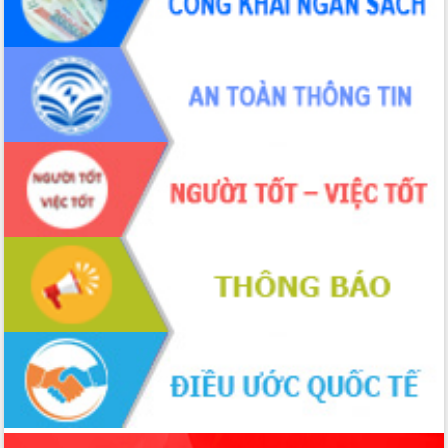
món ăn từ sầu riêng
Đắk Lắk công bố Quy hoạch và xúc
tiến đầu tư tỉnh
Ngành cá ngừ Đắk Lắk chủ động thích
ứng để giữ vững thị trường xuất khẩu
Diễn đàn Kinh tế tư nhân Việt Nam đột
phá cơ chế - Hợp tác công tư
Đề án 06 tạo bước ngoặt đột phá trong
cải cách hành chính tỉnh Đắk Lắk
Kết nối tour, đẩy mạnh chuyển đổi số
để phát triển du lịch Đắk Lắk
Khởi động Dự án Đầu tư xây dựng hạ
tầng kỹ thuật Cụm công nghiệp Tân
Tiến
Gặp mặt các cơ quan báo chí nhân Kỷ
niệm 101 năm Ngày Báo chí Cách
mạng Việt Nam
Đắk Lắk sơ kết 4 năm triển khai thực
hiện Đề án 06 của Chính phủ
Họp báo thông tin về Hội nghị Công bố