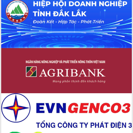
Hội thảo khoa học “Giải pháp thúc đẩy
phát triển nền kinh tế xanh tại tỉnh
Đắk Lắk”
Tăng cường giám sát, đôn đốc thực
hiện nhiệm vụ quản lý tài sản công
hàng tuần
Tháo gỡ những vướng mắc, đẩy mạnh
công tác cải cách thủ tục hành chính
tại Trung tâm Phục vụ hành chính
công tỉnh
Đắk Lắk: Tôn vinh 46 giải pháp tại Hội
thi Sáng tạo Kỹ thuật 2024 - 2025
Đắk Lắk rà soát, điều chỉnh Đề án 190
về phát triển nuôi trồng thủy sản
Phó Chủ tịch UBND tỉnh Đắk Lắk
Trương Công Thái kiểm tra thực địa
Dự án cao tốc Khánh Hòa - Buôn Ma
Thuột
Định vị cà phê Việt Nam như một “di
sản sống” trong dòng chảy toàn cầu