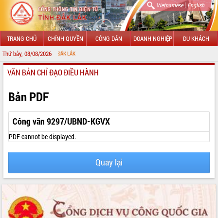
|
Vietnamese
English
TRANG CHỦ
CHÍNH QUYỀN
CÔNG DÂN
DOANH NGHIỆP
DU KHÁCH
Thứ bảy, 08/08/2026
CHÀO 
VĂN BẢN CHỈ ĐẠO ĐIỀU HÀNH
GIỚI THIỆU
LÃNH ĐẠO UBND TỈNH
Bản PDF
TIN TỨC SỰ KIỆN
Công văn 9297/UBND-KGVX
SỞ, BAN, NGÀNH
PDF cannot be displayed.
UBND CÁC XÃ, PHƯỜNG
Quay lại
THÔNG TIN CHỈ ĐẠO ĐIỀU HÀNH
HỆ THỐNG VĂN BẢN
VĂN BẢN HĐND TỈNH