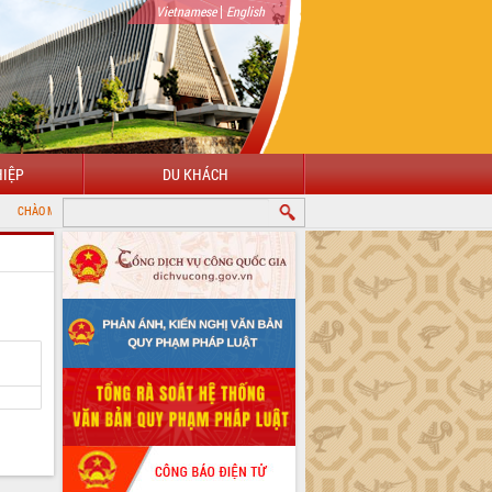
|
Vietnamese
English
IỆP
DU KHÁCH
G ĐẾN VỚI CỔNG THÔNG TIN ĐIỆN TỬ TỈNH ĐẮK LẮK