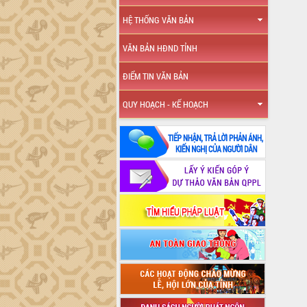
HỆ THỐNG VĂN BẢN
VĂN BẢN HĐND TỈNH
ĐIỂM TIN VĂN BẢN
QUY HOẠCH - KẾ HOẠCH