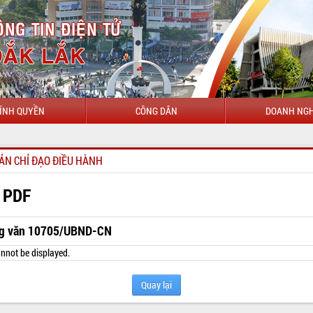
ÍNH QUYỀN
CÔNG DÂN
DOANH NGH
CHÀO MỪN
ẢN CHỈ ĐẠO ĐIỀU HÀNH
 PDF
g văn 10705/UBND-CN
nnot be displayed.
Quay lại