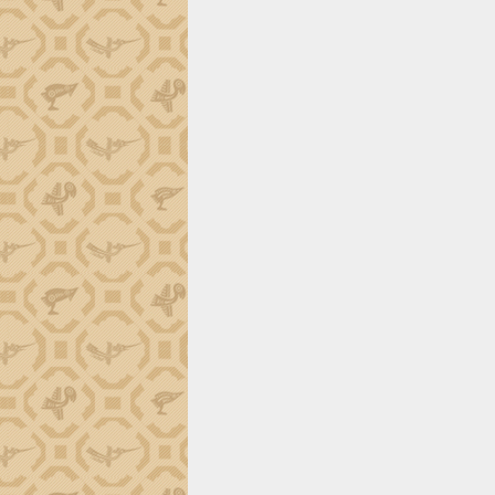
tiến đầu tư tỉnh
Ngành cá ngừ Đắk Lắk chủ động thích
ứng để giữ vững thị trường xuất khẩu
Diễn đàn Kinh tế tư nhân Việt Nam đột
phá cơ chế - Hợp tác công tư
Đề án 06 tạo bước ngoặt đột phá trong
cải cách hành chính tỉnh Đắk Lắk
Kết nối tour, đẩy mạnh chuyển đổi số
để phát triển du lịch Đắk Lắk
Khởi động Dự án Đầu tư xây dựng hạ
tầng kỹ thuật Cụm công nghiệp Tân
Tiến
Gặp mặt các cơ quan báo chí nhân Kỷ
niệm 101 năm Ngày Báo chí Cách
mạng Việt Nam
Đắk Lắk sơ kết 4 năm triển khai thực
hiện Đề án 06 của Chính phủ
Họp báo thông tin về Hội nghị Công bố
Quy hoạch và Xúc tiến đầu tư tỉnh Đắk
Lắk