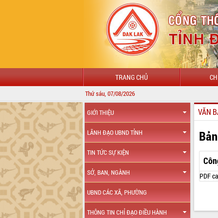
TRANG CHỦ
CH
Thứ sáu, 07/08/2026
VĂN B
GIỚI THIỆU
Bản
LÃNH ĐẠO UBND TỈNH
TIN TỨC SỰ KIỆN
Côn
SỞ, BAN, NGÀNH
PDF ca
UBND CÁC XÃ, PHƯỜNG
THÔNG TIN CHỈ ĐẠO ĐIỀU HÀNH