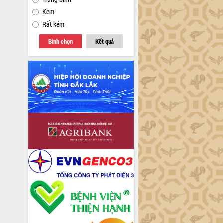
Kém
Rất kém
Bình chọn
Kết quả