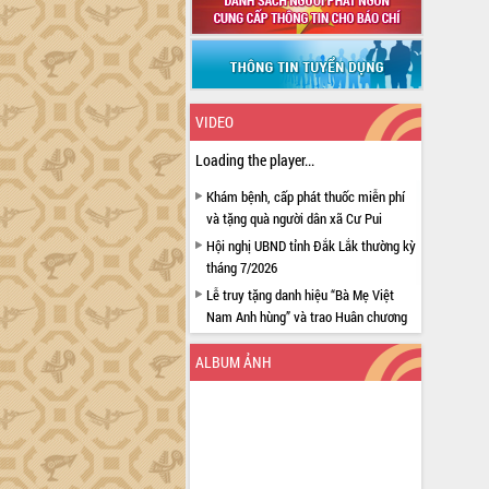
VIDEO
Loading the player...
Khám bệnh, cấp phát thuốc miễn phí
và tặng quà người dân xã Cư Pui
Hội nghị UBND tỉnh Đắk Lắk thường kỳ
tháng 7/2026
Lễ truy tặng danh hiệu “Bà Mẹ Việt
Nam Anh hùng” và trao Huân chương
Lao động
ALBUM ẢNH
UBND tỉnh Đắk Lắk triển khai nhiệm
vụ 6 tháng cuối năm 2026
Kỳ họp thứ Hai, Hội đồng nhân dân
tỉnh khóa XI quyết nghị nhiều nội dung
quan trọng
Bí thư Tỉnh ủy Lương Nguyễn Minh