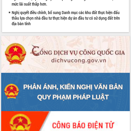
mức lãi suất thấp hơn.
Bàn giải pháp tháo gỡ khó khăn trong
xuất khẩu sầu riêng và triển khai quy
Nghị quyết điều chỉnh, bổ sung Danh mục các khu đất thực hiện đấu
định EUDR
thầu lựa chọn nhà đầu tư thực hiện dự án đầu tư có sử dụng đất trên
địa bàn tỉnh
Thứ trưởng Bộ Nông nghiệp và Môi
trường Nguyễn Hoàng Hiệp khảo sát
vùng trồng và doanh nghiệp đóng gói
LIÊN KẾT WEB
sầu riêng tại Đắk Lắk
Trình diễn nghệ thuật chế biến các
món ăn từ sầu riêng
Đắk Lắk công bố Quy hoạch và xúc
tiến đầu tư tỉnh
Ngành cá ngừ Đắk Lắk chủ động thích
ứng để giữ vững thị trường xuất khẩu
Diễn đàn Kinh tế tư nhân Việt Nam đột
phá cơ chế - Hợp tác công tư
Đề án 06 tạo bước ngoặt đột phá trong
cải cách hành chính tỉnh Đắk Lắk
Kết nối tour, đẩy mạnh chuyển đổi số
để phát triển du lịch Đắk Lắk
Khởi động Dự án Đầu tư xây dựng hạ