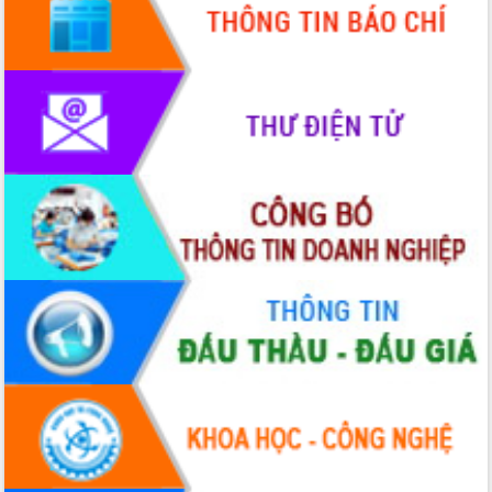
truyền số liệu chuyên dùng phục vụ cơ
quan Đảng, Nhà nước
Lễ phát động chuỗi hoạt động chung
tay làm sạch môi trường
Xã Ea Kar bước chuyển mình trong
công tác cải cách hành chính mô hình
mới
UBND tỉnh họp báo định kỳ tháng 4
năm 2026
Hội thảo khoa học “Giải pháp thúc đẩy
phát triển nền kinh tế xanh tại tỉnh
Đắk Lắk”
Tăng cường giám sát, đôn đốc thực
hiện nhiệm vụ quản lý tài sản công
hàng tuần
Tháo gỡ những vướng mắc, đẩy mạnh
công tác cải cách thủ tục hành chính
tại Trung tâm Phục vụ hành chính
công tỉnh
Đắk Lắk: Tôn vinh 46 giải pháp tại Hội
thi Sáng tạo Kỹ thuật 2024 - 2025