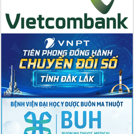
Bệnh án điện tử thúc đẩy chuyển đổi
số y tế tại Đắk Lắk
Chuyển đổi số thư viện: Mở rộng
không gian tri thức trong thời đại số
Đánh giá, rút kinh nghiệm công tác tổ
chức diễn tập trước ngày bầu cử
Chương trình “Gặp gỡ hữu nghị –
Friendship Meeting New Year 2026”
Bầu cử Quốc hội và HĐND: Cử tri Đắk
Lắk gửi gắm niềm tin, kỳ vọng vào lá
phiếu
Đắk Lắk sẵn sàng các điều kiện cho
Ngày hội bầu cử đại biểu Quốc hội
khóa XVI và HĐND các cấp nhiệm kỳ
2026-2031
Đảm bảo cuộc bầu cử đại biểu Quốc
hội và đại biểu HĐND các cấp diễn ra
an toàn, hiệu quả, đúng quy định
Thủ tướng Chính phủ Phạm Minh Chính
kiểm tra, chỉ đạo hoàn thành các dự
án cao tốc và thăm khu tái định cư tại