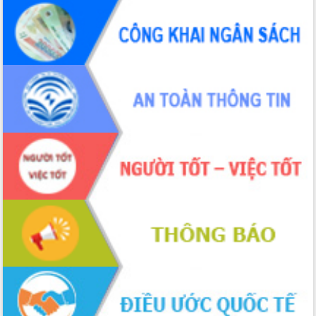
Đắk Lắk rà soát, điều chỉnh Đề án 190
về phát triển nuôi trồng thủy sản
Phó Chủ tịch UBND tỉnh Đắk Lắk
Trương Công Thái kiểm tra thực địa
Dự án cao tốc Khánh Hòa - Buôn Ma
Thuột
Định vị cà phê Việt Nam như một “di
sản sống” trong dòng chảy toàn cầu
Xây dựng nông thôn mới: Nâng cao đời
sống người dân từ những mô hình thiết
thực
Quyết liệt tháo gỡ vướng mắc, đẩy
nhanh tiến độ các dự án trọng điểm
trong Khu kinh tế Nam Phú Yên
Hòn Yến phát triển du lịch gắn với bảo
tồn biển
Lấy ý kiến điều chỉnh Quy hoạch tỉnh
Đắk Lắk thời kỳ 2021-2030, tầm nhìn
đến năm 2050
Phát động chiến dịch 30 ngày đêm