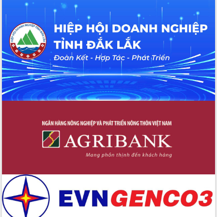
thông nguồn lực phát triển
Nâng cao hiệu lực, hiệu quả HĐND
tỉnh thông qua hiện đại hóa hành chính
Xã Ea Phê gắn cải cách hành chính với
chuyển đổi số
Phó Chủ tịch Thường trực UBND tỉnh
Hồ Thị Nguyên Thảo làm việc tại Trung
tâm Phục vụ hành chính công xã Ea
Phê
Xây dựng nền hành chính số đồng
hành cùng nông dân dân, doanh nghiệp
Giai đoạn 2026-2030, Đắk Lắk phấn
đấu có 77% xã đạt chuẩn nông thôn
mới
Chuyển đổi số 'mở đường' cho nông
nghiệp Đắk Lắk tăng trưởng bứt phá
Triển khai đồng bộ đo đạc, lập hồ sơ
địa chính, hoàn thiện cơ sở dữ liệu đất
đai
Ứng dụng sinh trắc học - Bước tiến
trong hành trình chuyển đổi số tại Đắk