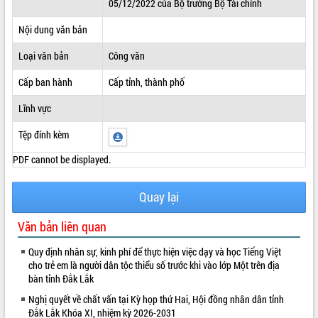
05/12/2022 của Bộ trưởng Bộ Tài chính
ĐIỂM TIN VĂN BẢN
Nội dung văn bản
QUY HOẠCH - KẾ HOẠCH
Loại văn bản
Công văn
Cấp ban hành
Cấp tỉnh, thành phố
Lĩnh vực
Tệp đính kèm
PDF cannot be displayed.
Quay lại
Văn bản liên quan
Quy định nhân sự, kinh phí để thực hiện việc dạy và học Tiếng Việt
cho trẻ em là người dân tộc thiểu số trước khi vào lớp Một trên địa
bàn tỉnh Đắk Lắk
Nghị quyết về chất vấn tại Kỳ họp thứ Hai, Hội đồng nhân dân tỉnh
Đắk Lắk Khóa XI, nhiệm kỳ 2026-2031