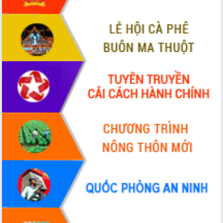
tầng kỹ thuật Cụm công nghiệp Tân
Tiến
Gặp mặt các cơ quan báo chí nhân Kỷ
niệm 101 năm Ngày Báo chí Cách
mạng Việt Nam
Đắk Lắk sơ kết 4 năm triển khai thực
hiện Đề án 06 của Chính phủ
Họp báo thông tin về Hội nghị Công bố
Quy hoạch và Xúc tiến đầu tư tỉnh Đắk
Lắk
Khơi thông điểm nghẽn, đẩy nhanh
giải ngân vốn khắc phục thiên tai
HĐND tỉnh thông qua điều chỉnh Quy
hoạch tỉnh thời kỳ 2021-2030
Hội thảo góp ý hồ sơ điều chỉnh quy
hoạch tỉnh Đắk Lắk thời kỳ 2021-2030,
tầm nhìn đến năm 2050
Nâng cao hiệu quả hoạt động của các
doanh nghiệp nhà nước
Hội nghị triển khai kết nối mạng