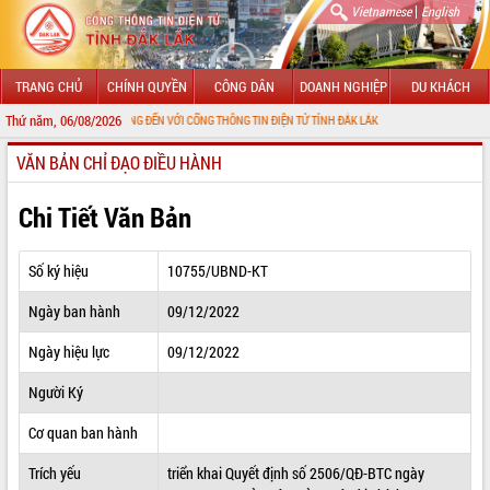
|
Vietnamese
English
TRANG CHỦ
CHÍNH QUYỀN
CÔNG DÂN
DOANH NGHIỆP
DU KHÁCH
Thứ năm, 06/08/2026
CHÀO MỪNG ĐẾN VỚI CỔNG THÔNG TIN ĐIỆN TỬ TỈNH ĐẮK LẮK
VĂN BẢN CHỈ ĐẠO ĐIỀU HÀNH
GIỚI THIỆU
LÃNH ĐẠO UBND TỈNH
Chi Tiết Văn Bản
TIN TỨC SỰ KIỆN
Số ký hiệu
10755/UBND-KT
SỞ, BAN, NGÀNH
Ngày ban hành
09/12/2022
UBND CÁC XÃ, PHƯỜNG
Ngày hiệu lực
09/12/2022
THÔNG TIN CHỈ ĐẠO ĐIỀU HÀNH
Người Ký
HỆ THỐNG VĂN BẢN
Cơ quan ban hành
Trích yếu
triển khai Quyết định số 2506/QĐ-BTC ngày
VĂN BẢN HĐND TỈNH