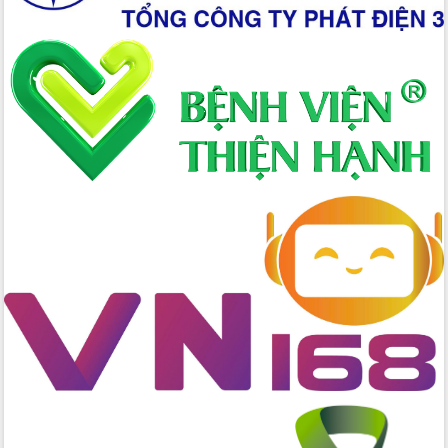
Lắk
Đắk Lắk nâng cao hiệu quả công tác
Đảng từ Sổ tay đảng viên điện tử
Đắk Lắk đẩy mạnh nuôi biển công
nghệ, hướng tới phát triển thủy sản
bền vững
Tập huấn nâng cao năng lực triển khai
chuyển đổi số cho cán bộ, công chức
cấp xã
Đắk Lắk phát động hưởng ứng Ngày
Quyền của người tiêu dùng Việt Nam
2026
Đẩy mạnh cải cách hành chính, quyết
tâm đạt được mục tiêu tăng trưởng
hai con số trong năm 2026
Tổ chức trang trọng Lễ hội Đền thờ
Lương Văn Chánh năm 2026
Phó Bí thư Tỉnh ủy Đắk Lắk Đỗ Hữu
Huy giữ chức Bí thư Đảng ủy Ủy Ban
Nhân dân tỉnh