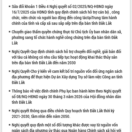
Sửa đổi khoản 1 Điều 4 Nghị quyết số 02/2025/NQ-HĐND ngày
VIDEO
16/7/2025 của HĐND tỉnh quy định chính sách hỗ trợ cán bộ , công
chức, viên chức và người lao động đến công táctạiTrung tâm hành
chính của tỉnh và cấp xã sau sắp xếp trên địa bàn tỉnh Đắk Lắk
Chuyển giao thẩm quyền chứng thực từ Chủ tịch Ủy ban nhân dân xã,
phường sang tổ chức hành nghề công chứng trên địa bàn tỉnh Đắk
Lắk
Nghị Quyết-Quy định chính sách hỗ trợ chuyển đổi nghề, giải bản đối
với tàu cá không có nhu cầu tiếp tục hoạt động khai thác thủy sản
trên địa bàn tỉnh Đắk Lắk đến năm 2030
Bí thư Tỉnh ủy Lương Nguyễn Minh
Nghị Quyết-Cho ý kiến về cam kết bố trí nguồn vốn đối ứng ngân sách
Triết thăm, tặng quà người có công với
địa phương để thực hiện Dự án Xây dựng Trụ sở làm việc Công an tỉnh
cách mạng
Đắk Lắk
Rà soát, hoàn thiện hệ thống thiết chế
Thông báo về việc đính chính Phụ lục ban hành kèm theo Nghị quyết
văn hóa, thể thao đáp ứng yêu cầu
số 08/NQ-HĐND ngày 30 tháng 3 năm 2026 của Hội đồng nhân dân
phát triển mới
tỉnh Đắk Lắk
Thường trực HĐND tỉnh Đắk Lắk gặp
Nghị quyết thông qua điều chỉnh Quy hoạch tỉnh Đắk Lắk thời kỳ
mặt Đoàn chuyên gia y tế TP. Hồ Chí
ALBUM ẢNH
2021-2030, tầm nhìn đến năm 2050.
Minh
Lễ truy điệu và an táng hài cốt liệt sĩ
Nghị quyết quy định một số đối tượng khác được vay từ nguồn vốn
tại Nghĩa trang Liệt sĩ xã Sơn Hòa
ngân sách địa phương ủy thác qua Ngân hàng Chính sách xã hội với