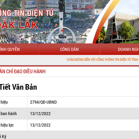
ÍNH QUYỀN
CÔNG DÂN
DOANH NGH
CHÀO MỪNG ĐẾN VỚI CỔNG THÔNG TIN ĐIỆN TỬ TỈNH ĐẮK LẮK
ẢN CHỈ ĐẠO ĐIỀU HÀNH
 Tiết Văn Bản
 hiệu
2794/QĐ-UBND
 ban hành
13/12/2022
hiệu lực
13/12/2022
i Ký