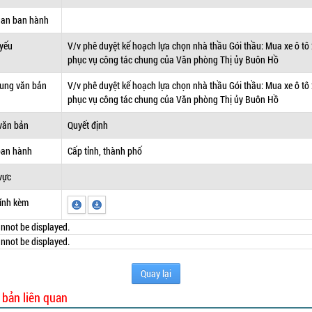
uan ban hành
 yếu
V/v phê duyệt kế hoạch lựa chọn nhà thầu Gói thầu: Mua xe ô tô
phục vụ công tác chung của Văn phòng Thị ủy Buôn Hồ
dung văn bản
V/v phê duyệt kế hoạch lựa chọn nhà thầu Gói thầu: Mua xe ô tô
phục vụ công tác chung của Văn phòng Thị ủy Buôn Hồ
văn bản
Quyết định
ban hành
Cấp tỉnh, thành phố
vực
ính kèm
nnot be displayed.
nnot be displayed.
Quay lại
 bản liên quan