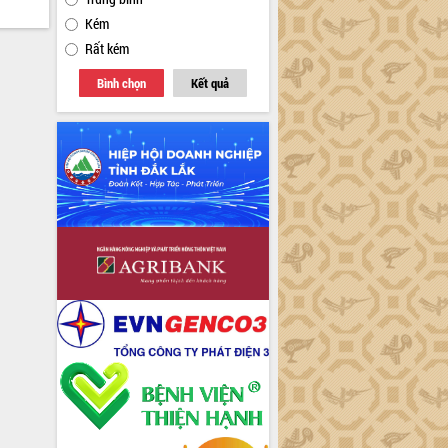
Kém
Rất kém
Bình chọn
Kết quả