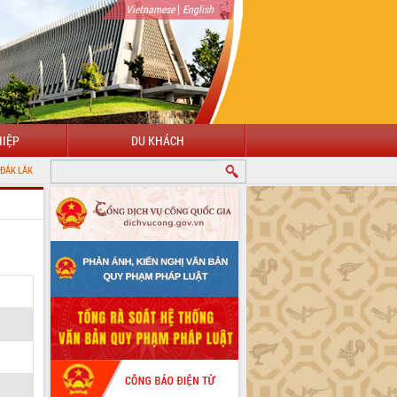
|
Vietnamese
English
IỆP
DU KHÁCH