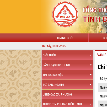
TRANG CHỦ
CH
Thứ bảy, 08/08/2026
VĂN B
GIỚI THIỆU
Chi
LÃNH ĐẠO UBND TỈNH
TIN TỨC SỰ KIỆN
Số ký
SỞ, BAN, NGÀNH
Ngày
UBND CÁC XÃ, PHƯỜNG
Ngày 
THÔNG TIN CHỈ ĐẠO ĐIỀU HÀNH
Ngườ