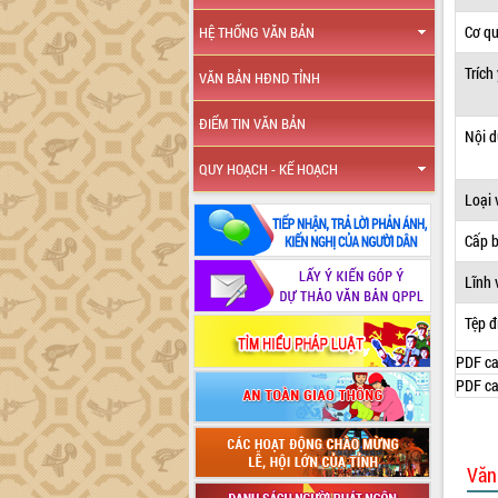
Cơ q
HỆ THỐNG VĂN BẢN
Trích
VĂN BẢN HĐND TỈNH
ĐIỂM TIN VĂN BẢN
Nội 
QUY HOẠCH - KẾ HOẠCH
Loại 
Cấp 
Lĩnh 
Tệp đ
PDF ca
PDF ca
Văn