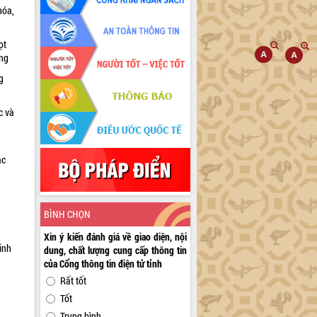
hóa,
ọt
ờng
g
c và
ác
a
BÌNH CHỌN
Xin ý kiến đánh giá về giao diện, nội
inh
dung, chất lượng cung cấp thông tin
của Cổng thông tin điện tử tỉnh
Rất tốt
Tốt
Trung bình