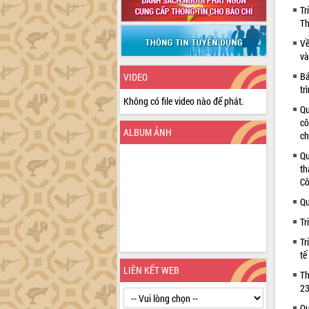
Tr
Th
Về
và
Bá
VIDEO
tr
Không có file video nào để phát.
Qu
cô
ALBUM ẢNH
ch
Qu
th
Cô
Qu
Tr
Tr
tế
LIÊN KẾT WEB
Th
23
Qu