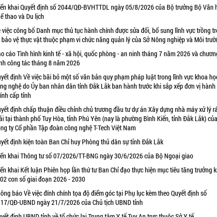
iển khai Quyết định số 2044/QĐ-BVHTTDL ngày 05/8/2026 của Bộ trưởng Bộ Văn 
ể thao và Du lịch
 việc công bố Danh mục thủ tục hành chính được sửa đổi, bổ sung lĩnh vực trồng tr
 bảo vệ thực vật thuộc phạm vi chức năng quản lý của Sở Nông nghiệp và Môi trư
o cáo Tình hình kinh tế - xã hội, quốc phòng - an ninh tháng 7 năm 2026 và chươn
ình công tác tháng 8 năm 2026
yết định Về việc bãi bỏ một số văn bản quy phạm pháp luật trong lĩnh vực khoa họ
ng nghệ do Ủy ban nhân dân tỉnh Đắk Lắk ban hành trước khi sắp xếp đơn vị hành
ính cấp tỉnh
yết định chấp thuận điều chỉnh chủ trương đầu tư dự án Xây dựng nhà máy xử lý r
ải tại thành phố Tuy Hòa, tỉnh Phú Yên (nay là phường Bình Kiến, tỉnh Đắk Lắk) củ
ng ty Cổ phần Tập đoàn công nghệ T-Tech Việt Nam
yết định kiện toàn Ban Chỉ huy Phòng thủ dân sự tỉnh Đắk Lắk
iển khai Thông tư số 07/2026/TT-BNG ngày 30/6/2026 của Bộ Ngoại giao
iển khai Kết luận Phiên họp lần thứ tư Ban Chỉ đạo thực hiện mục tiêu tăng trưởng k
 02 con số giai đoạn 2026 - 2030
ông báo Về việc đính chính tọa độ điểm góc tại Phụ lục kèm theo Quyết định số
17/QĐ-UBND ngày 21/7/2026 của Chủ tịch UBND tỉnh
yết định UBND tỉnh về tổ chức lại Trung tâm Y tế Tuy An trực thuộc Sở Y tế