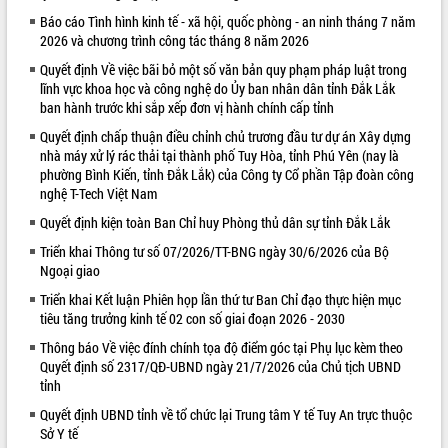
Báo cáo Tình hình kinh tế - xã hội, quốc phòng - an ninh tháng 7 năm
VIDEO
2026 và chương trình công tác tháng 8 năm 2026
Không có file video nào để phát.
Quyết định Về việc bãi bỏ một số văn bản quy phạm pháp luật trong
lĩnh vực khoa học và công nghệ do Ủy ban nhân dân tỉnh Đắk Lắk
ALBUM ẢNH
ban hành trước khi sắp xếp đơn vị hành chính cấp tỉnh
Quyết định chấp thuận điều chỉnh chủ trương đầu tư dự án Xây dựng
nhà máy xử lý rác thải tại thành phố Tuy Hòa, tỉnh Phú Yên (nay là
phường Bình Kiến, tỉnh Đắk Lắk) của Công ty Cổ phần Tập đoàn công
nghệ T-Tech Việt Nam
Quyết định kiện toàn Ban Chỉ huy Phòng thủ dân sự tỉnh Đắk Lắk
Triển khai Thông tư số 07/2026/TT-BNG ngày 30/6/2026 của Bộ
Ngoại giao
Triển khai Kết luận Phiên họp lần thứ tư Ban Chỉ đạo thực hiện mục
LIÊN KẾT WEB
tiêu tăng trưởng kinh tế 02 con số giai đoạn 2026 - 2030
Thông báo Về việc đính chính tọa độ điểm góc tại Phụ lục kèm theo
Quyết định số 2317/QĐ-UBND ngày 21/7/2026 của Chủ tịch UBND
tỉnh
Quyết định UBND tỉnh về tổ chức lại Trung tâm Y tế Tuy An trực thuộc
Sở Y tế