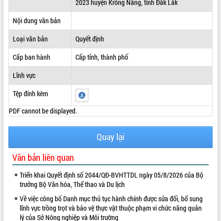
2023 huyện Krông Năng, tỉnh Đắk Lắk
ĐIỂM TIN VĂN BẢN
Nội dung văn bản
QUY HOẠCH - KẾ HOẠCH
Loại văn bản
Quyết định
Cấp ban hành
Cấp tỉnh, thành phố
Lĩnh vực
Tệp đính kèm
PDF cannot be displayed.
Quay lại
Văn bản liên quan
Triển khai Quyết định số 2044/QĐ-BVHTTDL ngày 05/8/2026 của Bộ
trưởng Bộ Văn hóa, Thể thao và Du lịch
Về việc công bố Danh mục thủ tục hành chính được sửa đổi, bổ sung
lĩnh vực trồng trọt và bảo vệ thực vật thuộc phạm vi chức năng quản
lý của Sở Nông nghiệp và Môi trường