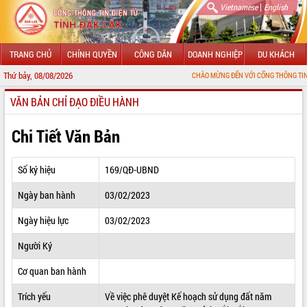
|
Vietnamese
English
TRANG CHỦ
CHÍNH QUYỀN
CÔNG DÂN
DOANH NGHIỆP
DU KHÁCH
Thứ bảy, 08/08/2026
CHÀO MỪNG ĐẾN VỚI CỔNG THÔNG TIN ĐIỆN TỬ 
VĂN BẢN CHỈ ĐẠO ĐIỀU HÀNH
GIỚI THIỆU
LÃNH ĐẠO UBND TỈNH
Chi Tiết Văn Bản
TIN TỨC SỰ KIỆN
Số ký hiệu
169/QĐ-UBND
SỞ, BAN, NGÀNH
Ngày ban hành
03/02/2023
UBND CÁC XÃ, PHƯỜNG
Ngày hiệu lực
03/02/2023
THÔNG TIN CHỈ ĐẠO ĐIỀU HÀNH
Người Ký
HỆ THỐNG VĂN BẢN
Cơ quan ban hành
Trích yếu
Về việc phê duyệt Kế hoạch sử dụng đất năm
VĂN BẢN HĐND TỈNH