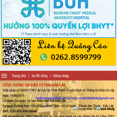
Toggle
Trang chủ
Sơ đồ cổng
Đăng nhập
navigation
CỔNG THÔNG TIN ĐIỆN TỬ TỈNH ĐẮK LẮK
Giấy phép số 99/GP-TTĐT do Cục QL Phát thanh Truyền hình và Thông tin Điện tử cấp
ngày 14/05/2010
banbientap@daklak.gov.vn hoặc congttdtdaklak@gmail.com
Cơ quan chủ quản: Ủy ban nhân dân tỉnh Đắk Lắk
Cơ quan thường trực: Văn phòng UBND tỉnh - 09 Lê Duẩn - P.Buôn Ma Thuột - Đắk Lắk.
SĐT:
0262.859.9699
Email:
Ghi rõ nguồn tin "http://daklak.gov.vn" khi phát hành lại các thông tin từ Cổng TTĐT