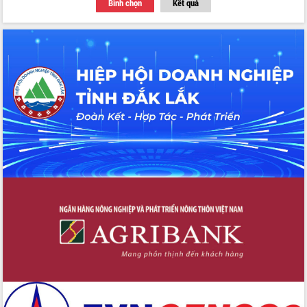
Bình chọn
Kết quả
Tập huấn ứng dụng trí tuệ nhân tạo (AI)
trong thương mại điện tử năm 2026
Đoàn đại biểu Quốc hội tỉnh Đắk Lắk
trao đổi thông tin trước Kỳ họp thứ
nhất, Quốc hội khóa XVI
Quyết liệt cải cách hành chính, khơi
thông nguồn lực phát triển
Nâng cao hiệu lực, hiệu quả HĐND
tỉnh thông qua hiện đại hóa hành chính
Xã Ea Phê gắn cải cách hành chính với
chuyển đổi số
Phó Chủ tịch Thường trực UBND tỉnh
Hồ Thị Nguyên Thảo làm việc tại Trung
tâm Phục vụ hành chính công xã Ea
Phê
Xây dựng nền hành chính số đồng
hành cùng nông dân dân, doanh nghiệp
Giai đoạn 2026-2030, Đắk Lắk phấn
đấu có 77% xã đạt chuẩn nông thôn
mới