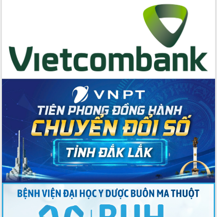
hai con số trong năm 2026
Tổ chức trang trọng Lễ hội Đền thờ
Lương Văn Chánh năm 2026
Phó Bí thư Tỉnh ủy Đắk Lắk Đỗ Hữu
Huy giữ chức Bí thư Đảng ủy Ủy Ban
Nhân dân tỉnh
Bệnh án điện tử thúc đẩy chuyển đổi
số y tế tại Đắk Lắk
Chuyển đổi số thư viện: Mở rộng
không gian tri thức trong thời đại số
Đánh giá, rút kinh nghiệm công tác tổ
chức diễn tập trước ngày bầu cử
Chương trình “Gặp gỡ hữu nghị –
Friendship Meeting New Year 2026”
Bầu cử Quốc hội và HĐND: Cử tri Đắk
Lắk gửi gắm niềm tin, kỳ vọng vào lá
phiếu
Đắk Lắk sẵn sàng các điều kiện cho
Ngày hội bầu cử đại biểu Quốc hội
khóa XVI và HĐND các cấp nhiệm kỳ