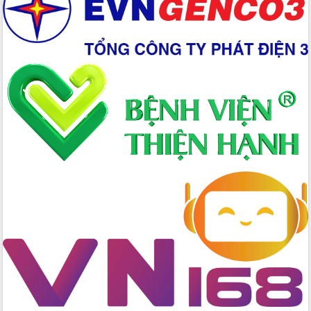
Chuyển đổi số 'mở đường' cho nông
nghiệp Đắk Lắk tăng trưởng bứt phá
Triển khai đồng bộ đo đạc, lập hồ sơ
địa chính, hoàn thiện cơ sở dữ liệu đất
đai
Ứng dụng sinh trắc học - Bước tiến
trong hành trình chuyển đổi số tại Đắk
Lắk
Đắk Lắk nâng cao hiệu quả công tác
Đảng từ Sổ tay đảng viên điện tử
Đắk Lắk đẩy mạnh nuôi biển công
nghệ, hướng tới phát triển thủy sản
bền vững
Tập huấn nâng cao năng lực triển khai
chuyển đổi số cho cán bộ, công chức
cấp xã
Đắk Lắk phát động hưởng ứng Ngày
Quyền của người tiêu dùng Việt Nam
2026
Đẩy mạnh cải cách hành chính, quyết
tâm đạt được mục tiêu tăng trưởng