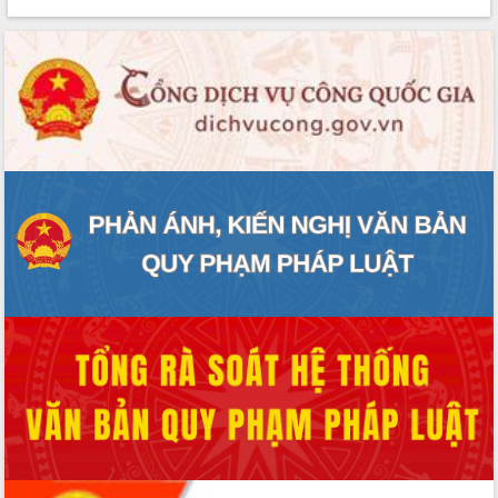
phát triển mới
Thường trực HĐND tỉnh Đắk Lắk gặp
mặt Đoàn chuyên gia y tế TP. Hồ Chí
Minh
Lễ truy điệu và an táng hài cốt liệt sĩ
tại Nghĩa trang Liệt sĩ xã Sơn Hòa
Bàn giải pháp tháo gỡ khó khăn trong
xuất khẩu sầu riêng và triển khai quy
định EUDR
Thứ trưởng Bộ Nông nghiệp và Môi
trường Nguyễn Hoàng Hiệp khảo sát
vùng trồng và doanh nghiệp đóng gói
sầu riêng tại Đắk Lắk
Trình diễn nghệ thuật chế biến các
món ăn từ sầu riêng
Đắk Lắk công bố Quy hoạch và xúc
tiến đầu tư tỉnh
Ngành cá ngừ Đắk Lắk chủ động thích
ứng để giữ vững thị trường xuất khẩu
Diễn đàn Kinh tế tư nhân Việt Nam đột