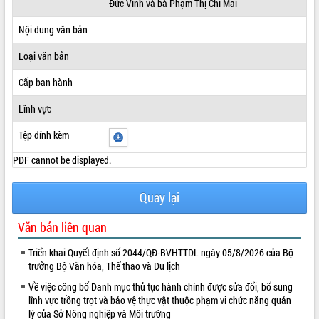
Đức Vinh và bà Phạm Thị Chi Mai
ĐIỂM TIN VĂN BẢN
Nội dung văn bản
QUY HOẠCH - KẾ HOẠCH
Loại văn bản
Cấp ban hành
Lĩnh vực
Tệp đính kèm
PDF cannot be displayed.
Quay lại
Văn bản liên quan
Triển khai Quyết định số 2044/QĐ-BVHTTDL ngày 05/8/2026 của Bộ
trưởng Bộ Văn hóa, Thể thao và Du lịch
Về việc công bố Danh mục thủ tục hành chính được sửa đổi, bổ sung
lĩnh vực trồng trọt và bảo vệ thực vật thuộc phạm vi chức năng quản
lý của Sở Nông nghiệp và Môi trường