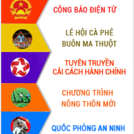
phá cơ chế - Hợp tác công tư
Đề án 06 tạo bước ngoặt đột phá trong
cải cách hành chính tỉnh Đắk Lắk
Kết nối tour, đẩy mạnh chuyển đổi số
để phát triển du lịch Đắk Lắk
Khởi động Dự án Đầu tư xây dựng hạ
tầng kỹ thuật Cụm công nghiệp Tân
Tiến
Gặp mặt các cơ quan báo chí nhân Kỷ
niệm 101 năm Ngày Báo chí Cách
mạng Việt Nam
Đắk Lắk sơ kết 4 năm triển khai thực
hiện Đề án 06 của Chính phủ
Họp báo thông tin về Hội nghị Công bố
Quy hoạch và Xúc tiến đầu tư tỉnh Đắk
Lắk
Khơi thông điểm nghẽn, đẩy nhanh
giải ngân vốn khắc phục thiên tai
HĐND tỉnh thông qua điều chỉnh Quy
hoạch tỉnh thời kỳ 2021-2030