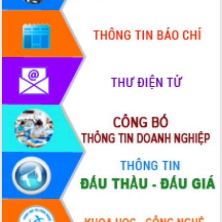
Hội thảo góp ý hồ sơ điều chỉnh quy
hoạch tỉnh Đắk Lắk thời kỳ 2021-2030,
tầm nhìn đến năm 2050
Nâng cao hiệu quả hoạt động của các
doanh nghiệp nhà nước
Hội nghị triển khai kết nối mạng
truyền số liệu chuyên dùng phục vụ cơ
quan Đảng, Nhà nước
Lễ phát động chuỗi hoạt động chung
tay làm sạch môi trường
Xã Ea Kar bước chuyển mình trong
công tác cải cách hành chính mô hình
mới
UBND tỉnh họp báo định kỳ tháng 4
năm 2026
Hội thảo khoa học “Giải pháp thúc đẩy
phát triển nền kinh tế xanh tại tỉnh
Đắk Lắk”
Tăng cường giám sát, đôn đốc thực
hiện nhiệm vụ quản lý tài sản công
hàng tuần