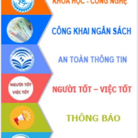
Tháo gỡ những vướng mắc, đẩy mạnh
công tác cải cách thủ tục hành chính
tại Trung tâm Phục vụ hành chính
công tỉnh
Đắk Lắk: Tôn vinh 46 giải pháp tại Hội
thi Sáng tạo Kỹ thuật 2024 - 2025
Đắk Lắk rà soát, điều chỉnh Đề án 190
về phát triển nuôi trồng thủy sản
Phó Chủ tịch UBND tỉnh Đắk Lắk
Trương Công Thái kiểm tra thực địa
Dự án cao tốc Khánh Hòa - Buôn Ma
Thuột
Định vị cà phê Việt Nam như một “di
sản sống” trong dòng chảy toàn cầu
Xây dựng nông thôn mới: Nâng cao đời
sống người dân từ những mô hình thiết
thực
Quyết liệt tháo gỡ vướng mắc, đẩy
nhanh tiến độ các dự án trọng điểm
trong Khu kinh tế Nam Phú Yên