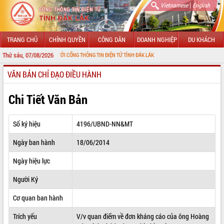
|
Vietnamese
English
TRANG CHỦ
CHÍNH QUYỀN
CÔNG DÂN
DOANH NGHIỆP
DU KHÁCH
Thứ sáu, 07/08/2026
O MỪNG ĐẾN VỚI CỔNG THÔNG TIN ĐIỆN TỬ TỈNH ĐẮK LẮK
VĂN BẢN CHỈ ĐẠO ĐIỀU HÀNH
GIỚI THIỆU
LÃNH ĐẠO UBND TỈNH
Chi Tiết Văn Bản
TIN TỨC SỰ KIỆN
Số ký hiệu
4196/UBND-NN&MT
SỞ, BAN, NGÀNH
Ngày ban hành
18/06/2014
UBND CÁC XÃ, PHƯỜNG
Ngày hiệu lực
THÔNG TIN CHỈ ĐẠO ĐIỀU HÀNH
Người Ký
HỆ THỐNG VĂN BẢN
Cơ quan ban hành
Trích yếu
V/v quan điểm về đơn kháng cáo của ông Hoàng
VĂN BẢN HĐND TỈNH