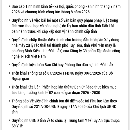
Báo cáo Tình hình kinh tế - xã hội, quốc phòng - an ninh tháng 7 năm
VIDEO
2026 và chương trình công tác tháng 8 năm 2026
Loading the player...
Quyết định Về việc bãi bỏ một số văn bản quy phạm pháp luật trong
lĩnh vực khoa học và công nghệ do Ủy ban nhân dân tỉnh Đắk Lắk
Khám bệnh, cấp phát thuốc miễn phí
ban hành trước khi sắp xếp đơn vị hành chính cấp tỉnh
và tặng quà người dân xã Cư Pui
Quyết định chấp thuận điều chỉnh chủ trương đầu tư dự án Xây dựng
Hội nghị UBND tỉnh Đắk Lắk thường kỳ
nhà máy xử lý rác thải tại thành phố Tuy Hòa, tỉnh Phú Yên (nay là
tháng 7/2026
phường Bình Kiến, tỉnh Đắk Lắk) của Công ty Cổ phần Tập đoàn công
Lễ truy tặng danh hiệu “Bà Mẹ Việt
nghệ T-Tech Việt Nam
Nam Anh hùng” và trao Huân chương
Quyết định kiện toàn Ban Chỉ huy Phòng thủ dân sự tỉnh Đắk Lắk
Lao động
ALBUM ẢNH
UBND tỉnh Đắk Lắk triển khai nhiệm
Triển khai Thông tư số 07/2026/TT-BNG ngày 30/6/2026 của Bộ
Ngoại giao
vụ 6 tháng cuối năm 2026
Kỳ họp thứ Hai, Hội đồng nhân dân
Triển khai Kết luận Phiên họp lần thứ tư Ban Chỉ đạo thực hiện mục
tỉnh khóa XI quyết nghị nhiều nội dung
tiêu tăng trưởng kinh tế 02 con số giai đoạn 2026 - 2030
quan trọng
Thông báo Về việc đính chính tọa độ điểm góc tại Phụ lục kèm theo
Bí thư Tỉnh ủy Lương Nguyễn Minh
Quyết định số 2317/QĐ-UBND ngày 21/7/2026 của Chủ tịch UBND
Triết thăm, tặng quà người có công với
tỉnh
cách mạng
Quyết định UBND tỉnh về tổ chức lại Trung tâm Y tế Tuy An trực thuộc
Rà soát, hoàn thiện hệ thống thiết chế
Sở Y tế
văn hóa, thể thao đáp ứng yêu cầu
LIÊN KẾT WEB