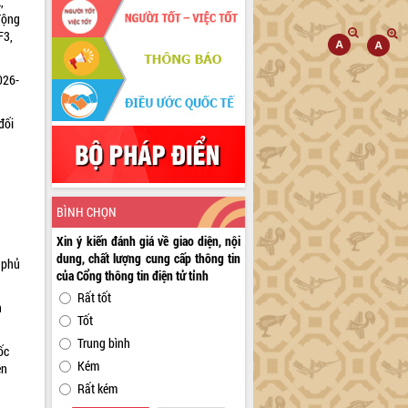
,
động
F3,
026-
đối
BÌNH CHỌN
Xin ý kiến đánh giá về giao diện, nội
dung, chất lượng cung cấp thông tin
 phủ
của Cổng thông tin điện tử tỉnh
Rất tốt
h
Tốt
Trung bình
ốc
Kém
ện
Rất kém