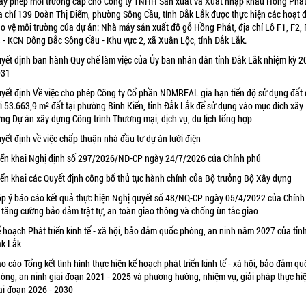
ấy phép môi trường cấp cho Công ty TNHH Sản xuất và Xuất nhập khẩu Hồng Phát
a chỉ 139 Đoàn Thị Điểm, phường Sông Cầu, tỉnh Đắk Lắk được thực hiện các hoạt 
o vệ môi trường của dự án: Nhà máy sản xuất đồ gỗ Hồng Phát, địa chỉ Lô F1, F2, 
 - KCN Đông Bắc Sông Cầu - Khu vực 2, xã Xuân Lộc, tỉnh Đắk Lắk.
yết định ban hành Quy chế làm việc của Ủy ban nhân dân tỉnh Đắk Lắk nhiệm kỳ 2
031
yết định Về việc cho phép Công ty Cổ phần NDMREAL gia hạn tiến độ sử dụng đất 
i 53.663,9 m² đất tại phường Bình Kiến, tỉnh Đắk Lắk để sử dụng vào mục đích xây
ng Dự án xây dựng Công trình Thương mại, dịch vụ, du lịch tổng hợp
yết định về việc chấp thuận nhà đầu tư dự án lưới điện
iển khai Nghị định số 297/2026/NĐ-CP ngày 24/7/2026 của Chính phủ
iển khai các Quyết định công bố thủ tục hành chính của Bộ trưởng Bộ Xây dựng
p ý báo cáo kết quả thực hiện Nghị quyết số 48/NQ-CP ngày 05/4/2022 của Chính
 tăng cường bảo đảm trật tự, an toàn giao thông và chống ùn tắc giao
 hoạch Phát triển kinh tế - xã hội, bảo đảm quốc phòng, an ninh năm 2027 của tỉn
k Lắk
o cáo Tổng kết tình hình thực hiện kế hoạch phát triển kinh tế - xã hội, bảo đảm qu
òng, an ninh giai đoạn 2021 - 2025 và phương hướng, nhiệm vụ, giải pháp thực hi
ai đoạn 2026 - 2030