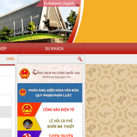
|
Vietnamese
English
IỆP
DU KHÁCH
NG ĐẾN VỚI CỔNG THÔNG TIN ĐIỆN TỬ TỈNH ĐẮK LẮK