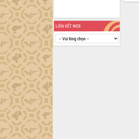
định EUDR
Thứ trưởng Bộ Nông nghiệp và Môi
trường Nguyễn Hoàng Hiệp khảo sát
vùng trồng và doanh nghiệp đóng gói
LIÊN KẾT WEB
sầu riêng tại Đắk Lắk
Trình diễn nghệ thuật chế biến các
món ăn từ sầu riêng
Đắk Lắk công bố Quy hoạch và xúc
tiến đầu tư tỉnh
Ngành cá ngừ Đắk Lắk chủ động thích
ứng để giữ vững thị trường xuất khẩu
Diễn đàn Kinh tế tư nhân Việt Nam đột
phá cơ chế - Hợp tác công tư
Đề án 06 tạo bước ngoặt đột phá trong
cải cách hành chính tỉnh Đắk Lắk
Kết nối tour, đẩy mạnh chuyển đổi số
để phát triển du lịch Đắk Lắk
Khởi động Dự án Đầu tư xây dựng hạ
tầng kỹ thuật Cụm công nghiệp Tân
Tiến