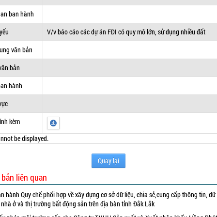
uan ban hành
 yếu
V/v báo cáo các dự án FDI có quy mô lớn, sử dụng nhiều đất
dung văn bản
văn bản
ban hành
vực
ính kèm
nnot be displayed.
Quay lại
 bản liên quan
n hành Quy chế phối hợp về xây dựng cơ sở dữ liệu, chia sẻ,cung cấp thông tin, dữ 
 nhà ở và thị trường bất động sản trên địa bàn tỉnh Đắk Lắk