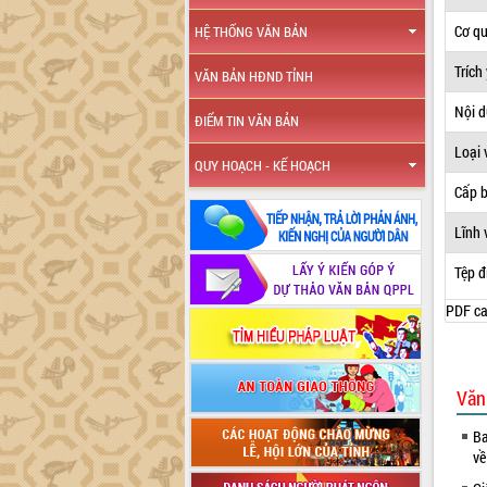
Cơ q
HỆ THỐNG VĂN BẢN
Trích
VĂN BẢN HĐND TỈNH
Nội 
ĐIỂM TIN VĂN BẢN
Loại 
QUY HOẠCH - KẾ HOẠCH
Cấp 
Lĩnh 
Tệp đ
PDF ca
Văn
Ba
về