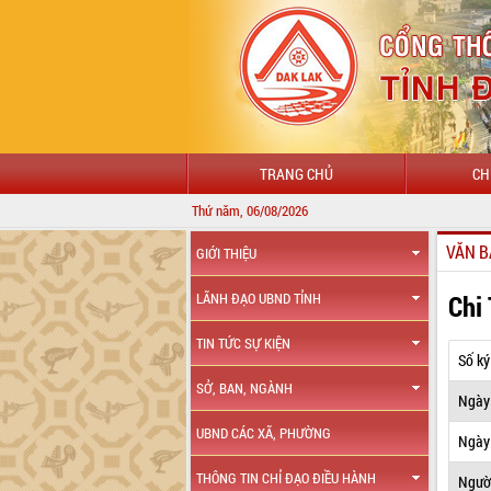
TRANG CHỦ
CH
Thứ năm, 06/08/2026
VĂN B
GIỚI THIỆU
Chi
LÃNH ĐẠO UBND TỈNH
TIN TỨC SỰ KIỆN
Số ký
SỞ, BAN, NGÀNH
Ngày
UBND CÁC XÃ, PHƯỜNG
Ngày 
THÔNG TIN CHỈ ĐẠO ĐIỀU HÀNH
Ngườ