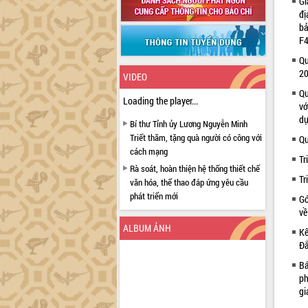
Gi
đị
bả
F4
Qu
2
VIDEO
Qu
Loading the player...
vớ
dự
Bí thư Tỉnh ủy Lương Nguyễn Minh
Triết thăm, tặng quà người có công với
Qu
cách mạng
Tr
Rà soát, hoàn thiện hệ thống thiết chế
Tr
văn hóa, thể thao đáp ứng yêu cầu
phát triển mới
Gó
về
Thường trực HĐND tỉnh Đắk Lắk gặp
mặt Đoàn chuyên gia y tế TP. Hồ Chí
ALBUM ẢNH
Kế
Minh
Đắ
Lễ truy điệu và an táng hài cốt liệt sĩ
Bá
tại Nghĩa trang Liệt sĩ xã Sơn Hòa
ph
Bàn giải pháp tháo gỡ khó khăn trong
gi
xuất khẩu sầu riêng và triển khai quy