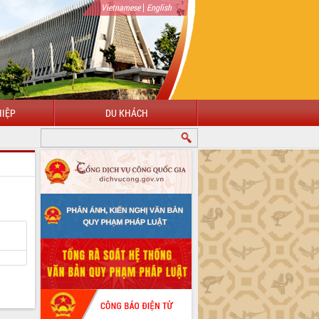
|
Vietnamese
English
IỆP
DU KHÁCH