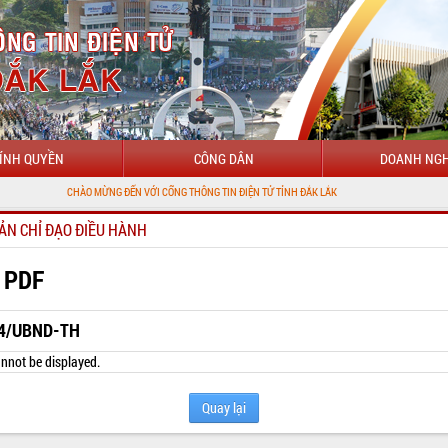
ÍNH QUYỀN
CÔNG DÂN
DOANH NGH
CHÀO MỪNG ĐẾN VỚI CỔNG THÔNG TIN ĐIỆN TỬ TỈNH ĐẮK LẮK
ẢN CHỈ ĐẠO ĐIỀU HÀNH
 PDF
4/UBND-TH
nnot be displayed.
Quay lại