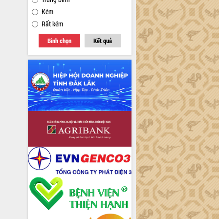
Kém
Rất kém
Bình chọn
Kết quả