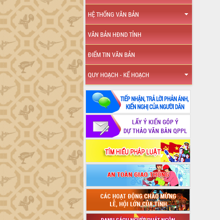
HỆ THỐNG VĂN BẢN
VĂN BẢN HĐND TỈNH
ĐIỂM TIN VĂN BẢN
QUY HOẠCH - KẾ HOẠCH