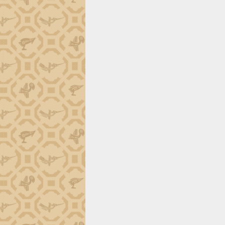
trường Nguyễn Hoàng Hiệp khảo sát
vùng trồng và doanh nghiệp đóng gói
sầu riêng tại Đắk Lắk
Trình diễn nghệ thuật chế biến các
món ăn từ sầu riêng
Đắk Lắk công bố Quy hoạch và xúc
tiến đầu tư tỉnh
Ngành cá ngừ Đắk Lắk chủ động thích
ứng để giữ vững thị trường xuất khẩu
Diễn đàn Kinh tế tư nhân Việt Nam đột
phá cơ chế - Hợp tác công tư
Đề án 06 tạo bước ngoặt đột phá trong
cải cách hành chính tỉnh Đắk Lắk
Kết nối tour, đẩy mạnh chuyển đổi số
để phát triển du lịch Đắk Lắk
Khởi động Dự án Đầu tư xây dựng hạ
tầng kỹ thuật Cụm công nghiệp Tân
Tiến
Gặp mặt các cơ quan báo chí nhân Kỷ
niệm 101 năm Ngày Báo chí Cách
mạng Việt Nam