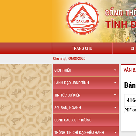
TRANG CHỦ
CH
Chủ nhật, 09/08/2026
VĂN B
GIỚI THIỆU
Bản
LÃNH ĐẠO UBND TỈNH
TIN TỨC SỰ KIỆN
416
SỞ, BAN, NGÀNH
PDF ca
UBND CÁC XÃ, PHƯỜNG
THÔNG TIN CHỈ ĐẠO ĐIỀU HÀNH