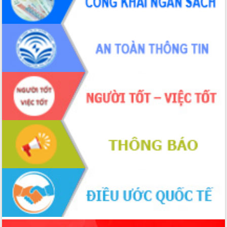
phá cơ chế - Hợp tác công tư
Đề án 06 tạo bước ngoặt đột phá trong
cải cách hành chính tỉnh Đắk Lắk
Kết nối tour, đẩy mạnh chuyển đổi số
để phát triển du lịch Đắk Lắk
Khởi động Dự án Đầu tư xây dựng hạ
tầng kỹ thuật Cụm công nghiệp Tân
Tiến
Gặp mặt các cơ quan báo chí nhân Kỷ
niệm 101 năm Ngày Báo chí Cách
mạng Việt Nam
Đắk Lắk sơ kết 4 năm triển khai thực
hiện Đề án 06 của Chính phủ
Họp báo thông tin về Hội nghị Công bố
Quy hoạch và Xúc tiến đầu tư tỉnh Đắk
Lắk
Khơi thông điểm nghẽn, đẩy nhanh
giải ngân vốn khắc phục thiên tai
HĐND tỉnh thông qua điều chỉnh Quy
hoạch tỉnh thời kỳ 2021-2030