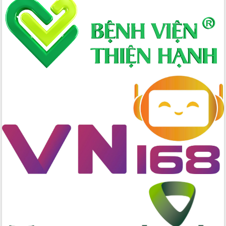
Hòn Yến phát triển du lịch gắn với bảo
tồn biển
Lấy ý kiến điều chỉnh Quy hoạch tỉnh
Đắk Lắk thời kỳ 2021-2030, tầm nhìn
đến năm 2050
Phát động chiến dịch 30 ngày đêm
giải phóng mặt bằng Tuyến đường bộ
ven biển
Đắk Lắk nỗ lực thúc đẩy tăng trưởng
kinh tế từ 10% trở lên trong Quý
II/2026
Đắk Lắk ký kết thỏa thuận hợp tác về
chuyển đổi số giai đoạn 2026 – 2030
với Tập đoàn Bưu chính Viễn thông
Việt Nam
Thứ trưởng Bộ Y tế làm việc với tỉnh
Đắk Lắk về phát triển nhân lực y tế
cho trạm y tế cấp xã
Du lịch Đắk Lắk nâng tầm trải nghiệm
du khách thông qua Hệ thống cơ sở dữ
liệu và Bản đồ số