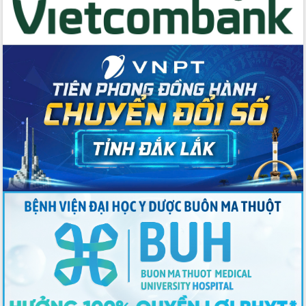
Tập huấn ứng dụng trí tuệ nhân tạo (AI)
trong thương mại điện tử năm 2026
Đoàn đại biểu Quốc hội tỉnh Đắk Lắk
trao đổi thông tin trước Kỳ họp thứ
nhất, Quốc hội khóa XVI
Quyết liệt cải cách hành chính, khơi
thông nguồn lực phát triển
Nâng cao hiệu lực, hiệu quả HĐND
tỉnh thông qua hiện đại hóa hành chính
Xã Ea Phê gắn cải cách hành chính với
chuyển đổi số
Phó Chủ tịch Thường trực UBND tỉnh
Hồ Thị Nguyên Thảo làm việc tại Trung
tâm Phục vụ hành chính công xã Ea
Phê
Xây dựng nền hành chính số đồng
hành cùng nông dân dân, doanh nghiệp
Giai đoạn 2026-2030, Đắk Lắk phấn
đấu có 77% xã đạt chuẩn nông thôn
mới