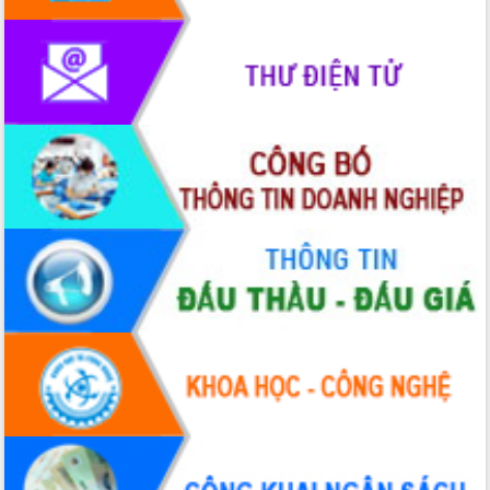
phát triển mới
Thường trực HĐND tỉnh Đắk Lắk gặp
mặt Đoàn chuyên gia y tế TP. Hồ Chí
Minh
Lễ truy điệu và an táng hài cốt liệt sĩ
tại Nghĩa trang Liệt sĩ xã Sơn Hòa
Bàn giải pháp tháo gỡ khó khăn trong
xuất khẩu sầu riêng và triển khai quy
định EUDR
Thứ trưởng Bộ Nông nghiệp và Môi
trường Nguyễn Hoàng Hiệp khảo sát
vùng trồng và doanh nghiệp đóng gói
sầu riêng tại Đắk Lắk
Trình diễn nghệ thuật chế biến các
món ăn từ sầu riêng
Đắk Lắk công bố Quy hoạch và xúc
tiến đầu tư tỉnh
Ngành cá ngừ Đắk Lắk chủ động thích
ứng để giữ vững thị trường xuất khẩu
Diễn đàn Kinh tế tư nhân Việt Nam đột