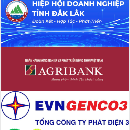
Tháo gỡ những vướng mắc, đẩy mạnh
công tác cải cách thủ tục hành chính
tại Trung tâm Phục vụ hành chính
công tỉnh
Đắk Lắk: Tôn vinh 46 giải pháp tại Hội
thi Sáng tạo Kỹ thuật 2024 - 2025
Đắk Lắk rà soát, điều chỉnh Đề án 190
về phát triển nuôi trồng thủy sản
Phó Chủ tịch UBND tỉnh Đắk Lắk
Trương Công Thái kiểm tra thực địa
Dự án cao tốc Khánh Hòa - Buôn Ma
Thuột
Định vị cà phê Việt Nam như một “di
sản sống” trong dòng chảy toàn cầu
Xây dựng nông thôn mới: Nâng cao đời
sống người dân từ những mô hình thiết
thực
Quyết liệt tháo gỡ vướng mắc, đẩy
nhanh tiến độ các dự án trọng điểm
trong Khu kinh tế Nam Phú Yên