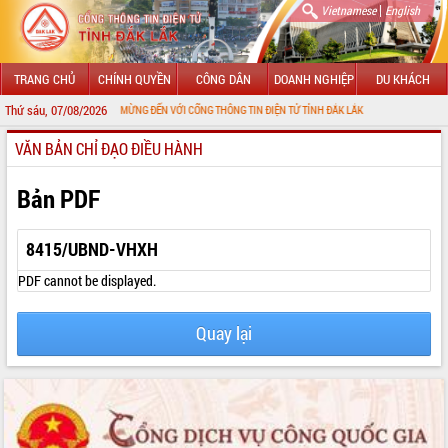
|
Vietnamese
English
TRANG CHỦ
CHÍNH QUYỀN
CÔNG DÂN
DOANH NGHIỆP
DU KHÁCH
Thứ sáu, 07/08/2026
CHÀO MỪNG ĐẾN VỚI CỔNG THÔNG TIN ĐIỆN TỬ TỈNH ĐẮK LẮK
VĂN BẢN CHỈ ĐẠO ĐIỀU HÀNH
GIỚI THIỆU
LÃNH ĐẠO UBND TỈNH
Bản PDF
TIN TỨC SỰ KIỆN
8415/UBND-VHXH
SỞ, BAN, NGÀNH
PDF cannot be displayed.
UBND CÁC XÃ, PHƯỜNG
Quay lại
THÔNG TIN CHỈ ĐẠO ĐIỀU HÀNH
HỆ THỐNG VĂN BẢN
VĂN BẢN HĐND TỈNH