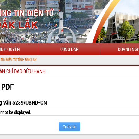
ÍNH QUYỀN
CÔNG DÂN
DOANH NGH
CHÀ
ẢN CHỈ ĐẠO ĐIỀU HÀNH
 PDF
g văn 5239/UBND-CN
nnot be displayed.
Quay lại