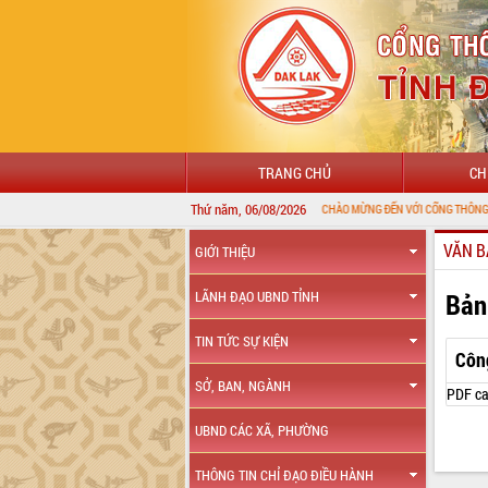
TRANG CHỦ
CH
Thứ năm, 06/08/2026
VĂN B
GIỚI THIỆU
Bản
LÃNH ĐẠO UBND TỈNH
TIN TỨC SỰ KIỆN
Côn
SỞ, BAN, NGÀNH
PDF ca
UBND CÁC XÃ, PHƯỜNG
THÔNG TIN CHỈ ĐẠO ĐIỀU HÀNH