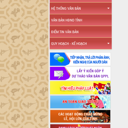
HỆ THỐNG VĂN BẢN
VĂN BẢN HĐND TỈNH
ĐIỂM TIN VĂN BẢN
QUY HOẠCH - KẾ HOẠCH