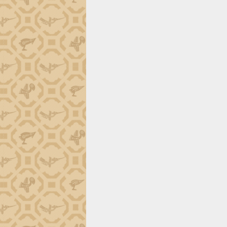
Đắk Lắk công bố Quy hoạch và xúc
tiến đầu tư tỉnh
Ngành cá ngừ Đắk Lắk chủ động thích
ứng để giữ vững thị trường xuất khẩu
Diễn đàn Kinh tế tư nhân Việt Nam đột
phá cơ chế - Hợp tác công tư
Đề án 06 tạo bước ngoặt đột phá trong
cải cách hành chính tỉnh Đắk Lắk
Kết nối tour, đẩy mạnh chuyển đổi số
để phát triển du lịch Đắk Lắk
Khởi động Dự án Đầu tư xây dựng hạ
tầng kỹ thuật Cụm công nghiệp Tân
Tiến
Gặp mặt các cơ quan báo chí nhân Kỷ
niệm 101 năm Ngày Báo chí Cách
mạng Việt Nam
Đắk Lắk sơ kết 4 năm triển khai thực
hiện Đề án 06 của Chính phủ
Họp báo thông tin về Hội nghị Công bố
Quy hoạch và Xúc tiến đầu tư tỉnh Đắk