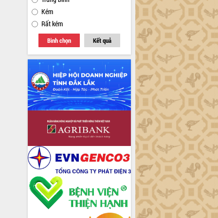
Kém
Rất kém
Bình chọn
Kết quả