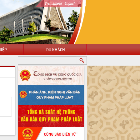
|
Vietnamese
English
IỆP
DU KHÁCH
O MỪNG ĐẾN VỚI CỔNG THÔNG TIN ĐIỆN TỬ TỈNH ĐẮK LẮK