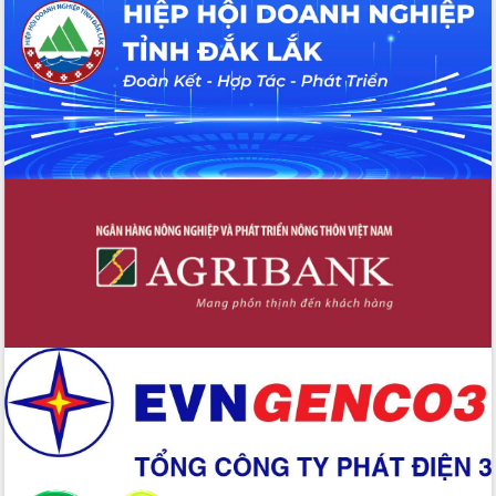
Tháo gỡ những vướng mắc, đẩy mạnh
công tác cải cách thủ tục hành chính
tại Trung tâm Phục vụ hành chính
công tỉnh
Đắk Lắk: Tôn vinh 46 giải pháp tại Hội
thi Sáng tạo Kỹ thuật 2024 - 2025
Đắk Lắk rà soát, điều chỉnh Đề án 190
về phát triển nuôi trồng thủy sản
Phó Chủ tịch UBND tỉnh Đắk Lắk
Trương Công Thái kiểm tra thực địa
Dự án cao tốc Khánh Hòa - Buôn Ma
Thuột
Định vị cà phê Việt Nam như một “di
sản sống” trong dòng chảy toàn cầu
Xây dựng nông thôn mới: Nâng cao đời
sống người dân từ những mô hình thiết
thực
Quyết liệt tháo gỡ vướng mắc, đẩy
nhanh tiến độ các dự án trọng điểm
trong Khu kinh tế Nam Phú Yên