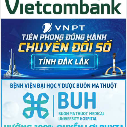
Tập huấn ứng dụng trí tuệ nhân tạo (AI)
trong thương mại điện tử năm 2026
Đoàn đại biểu Quốc hội tỉnh Đắk Lắk
trao đổi thông tin trước Kỳ họp thứ
nhất, Quốc hội khóa XVI
Quyết liệt cải cách hành chính, khơi
thông nguồn lực phát triển
Nâng cao hiệu lực, hiệu quả HĐND
tỉnh thông qua hiện đại hóa hành chính
Xã Ea Phê gắn cải cách hành chính với
chuyển đổi số
Phó Chủ tịch Thường trực UBND tỉnh
Hồ Thị Nguyên Thảo làm việc tại Trung
tâm Phục vụ hành chính công xã Ea
Phê
Xây dựng nền hành chính số đồng
hành cùng nông dân dân, doanh nghiệp
Giai đoạn 2026-2030, Đắk Lắk phấn
đấu có 77% xã đạt chuẩn nông thôn
mới