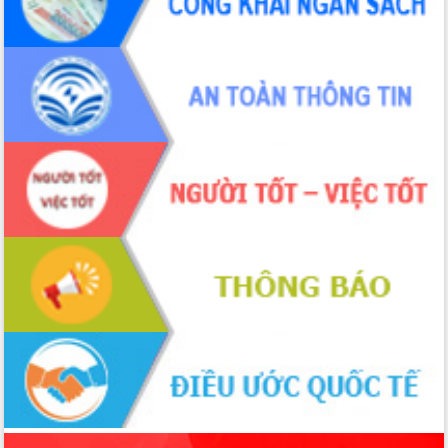
phá cơ chế - Hợp tác công tư
Đề án 06 tạo bước ngoặt đột phá trong
cải cách hành chính tỉnh Đắk Lắk
Kết nối tour, đẩy mạnh chuyển đổi số
để phát triển du lịch Đắk Lắk
Khởi động Dự án Đầu tư xây dựng hạ
tầng kỹ thuật Cụm công nghiệp Tân
Tiến
Gặp mặt các cơ quan báo chí nhân Kỷ
niệm 101 năm Ngày Báo chí Cách
mạng Việt Nam
Đắk Lắk sơ kết 4 năm triển khai thực
hiện Đề án 06 của Chính phủ
Họp báo thông tin về Hội nghị Công bố
Quy hoạch và Xúc tiến đầu tư tỉnh Đắk
Lắk
Khơi thông điểm nghẽn, đẩy nhanh
giải ngân vốn khắc phục thiên tai
HĐND tỉnh thông qua điều chỉnh Quy
hoạch tỉnh thời kỳ 2021-2030