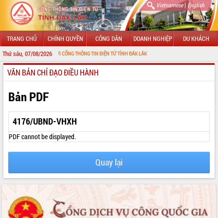
|
Vietnamese
English
TRANG CHỦ
CHÍNH QUYỀN
CÔNG DÂN
DOANH NGHIỆP
DU KHÁCH
Thứ sáu, 07/08/2026
 MỪNG ĐẾN VỚI CỔNG THÔNG TIN ĐIỆN TỬ TỈNH ĐẮK LẮK
VĂN BẢN CHỈ ĐẠO ĐIỀU HÀNH
GIỚI THIỆU
LÃNH ĐẠO UBND TỈNH
Bản PDF
TIN TỨC SỰ KIỆN
4176/UBND-VHXH
SỞ, BAN, NGÀNH
PDF cannot be displayed.
UBND CÁC XÃ, PHƯỜNG
Quay lại
THÔNG TIN CHỈ ĐẠO ĐIỀU HÀNH
HỆ THỐNG VĂN BẢN
VĂN BẢN HĐND TỈNH