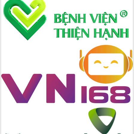
Hòn Yến phát triển du lịch gắn với bảo
tồn biển
Lấy ý kiến điều chỉnh Quy hoạch tỉnh
Đắk Lắk thời kỳ 2021-2030, tầm nhìn
đến năm 2050
Phát động chiến dịch 30 ngày đêm
giải phóng mặt bằng Tuyến đường bộ
ven biển
Đắk Lắk nỗ lực thúc đẩy tăng trưởng
kinh tế từ 10% trở lên trong Quý
II/2026
Đắk Lắk ký kết thỏa thuận hợp tác về
chuyển đổi số giai đoạn 2026 – 2030
với Tập đoàn Bưu chính Viễn thông
Việt Nam
Thứ trưởng Bộ Y tế làm việc với tỉnh
Đắk Lắk về phát triển nhân lực y tế
cho trạm y tế cấp xã
Du lịch Đắk Lắk nâng tầm trải nghiệm
du khách thông qua Hệ thống cơ sở dữ
liệu và Bản đồ số