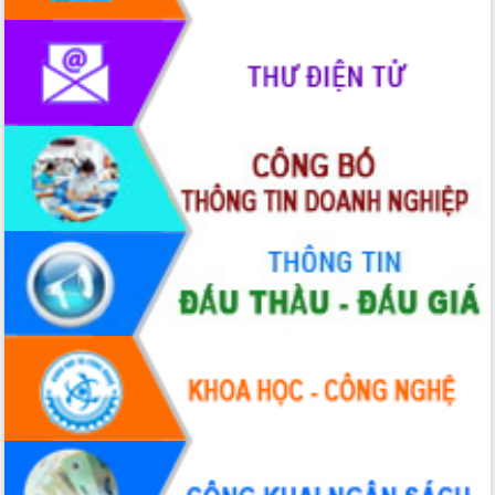
phát triển mới
Thường trực HĐND tỉnh Đắk Lắk gặp
mặt Đoàn chuyên gia y tế TP. Hồ Chí
Minh
Lễ truy điệu và an táng hài cốt liệt sĩ
tại Nghĩa trang Liệt sĩ xã Sơn Hòa
Bàn giải pháp tháo gỡ khó khăn trong
xuất khẩu sầu riêng và triển khai quy
định EUDR
Thứ trưởng Bộ Nông nghiệp và Môi
trường Nguyễn Hoàng Hiệp khảo sát
vùng trồng và doanh nghiệp đóng gói
sầu riêng tại Đắk Lắk
Trình diễn nghệ thuật chế biến các
món ăn từ sầu riêng
Đắk Lắk công bố Quy hoạch và xúc
tiến đầu tư tỉnh
Ngành cá ngừ Đắk Lắk chủ động thích
ứng để giữ vững thị trường xuất khẩu
Diễn đàn Kinh tế tư nhân Việt Nam đột