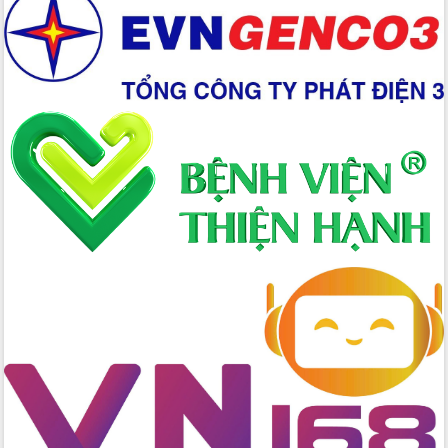
Hồ Thị Nguyên Thảo làm việc tại Trung
tâm Phục vụ hành chính công xã Ea
Phê
Xây dựng nền hành chính số đồng
hành cùng nông dân dân, doanh nghiệp
Giai đoạn 2026-2030, Đắk Lắk phấn
đấu có 77% xã đạt chuẩn nông thôn
mới
Chuyển đổi số 'mở đường' cho nông
nghiệp Đắk Lắk tăng trưởng bứt phá
Triển khai đồng bộ đo đạc, lập hồ sơ
địa chính, hoàn thiện cơ sở dữ liệu đất
đai
Ứng dụng sinh trắc học - Bước tiến
trong hành trình chuyển đổi số tại Đắk
Lắk
Đắk Lắk nâng cao hiệu quả công tác
Đảng từ Sổ tay đảng viên điện tử
Đắk Lắk đẩy mạnh nuôi biển công
nghệ, hướng tới phát triển thủy sản
bền vững