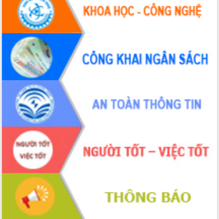
UBND tỉnh họp báo định kỳ tháng 4
năm 2026
Hội thảo khoa học “Giải pháp thúc đẩy
phát triển nền kinh tế xanh tại tỉnh
Đắk Lắk”
Tăng cường giám sát, đôn đốc thực
hiện nhiệm vụ quản lý tài sản công
hàng tuần
Tháo gỡ những vướng mắc, đẩy mạnh
công tác cải cách thủ tục hành chính
tại Trung tâm Phục vụ hành chính
công tỉnh
Đắk Lắk: Tôn vinh 46 giải pháp tại Hội
thi Sáng tạo Kỹ thuật 2024 - 2025
Đắk Lắk rà soát, điều chỉnh Đề án 190
về phát triển nuôi trồng thủy sản
Phó Chủ tịch UBND tỉnh Đắk Lắk
Trương Công Thái kiểm tra thực địa
Dự án cao tốc Khánh Hòa - Buôn Ma
Thuột