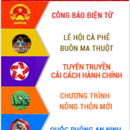
sầu riêng tại Đắk Lắk
Trình diễn nghệ thuật chế biến các
món ăn từ sầu riêng
Đắk Lắk công bố Quy hoạch và xúc
tiến đầu tư tỉnh
Ngành cá ngừ Đắk Lắk chủ động thích
ứng để giữ vững thị trường xuất khẩu
Diễn đàn Kinh tế tư nhân Việt Nam đột
phá cơ chế - Hợp tác công tư
Đề án 06 tạo bước ngoặt đột phá trong
cải cách hành chính tỉnh Đắk Lắk
Kết nối tour, đẩy mạnh chuyển đổi số
để phát triển du lịch Đắk Lắk
Khởi động Dự án Đầu tư xây dựng hạ
tầng kỹ thuật Cụm công nghiệp Tân
Tiến
Gặp mặt các cơ quan báo chí nhân Kỷ
niệm 101 năm Ngày Báo chí Cách
mạng Việt Nam
Đắk Lắk sơ kết 4 năm triển khai thực