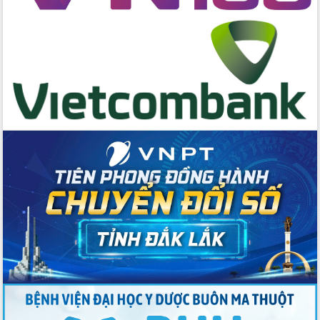
Tập huấn nâng cao năng lực triển khai
chuyển đổi số cho cán bộ, công chức
cấp xã
Đắk Lắk phát động hưởng ứng Ngày
Quyền của người tiêu dùng Việt Nam
2026
Đẩy mạnh cải cách hành chính, quyết
tâm đạt được mục tiêu tăng trưởng
hai con số trong năm 2026
Tổ chức trang trọng Lễ hội Đền thờ
Lương Văn Chánh năm 2026
Phó Bí thư Tỉnh ủy Đắk Lắk Đỗ Hữu
Huy giữ chức Bí thư Đảng ủy Ủy Ban
Nhân dân tỉnh
Bệnh án điện tử thúc đẩy chuyển đổi
số y tế tại Đắk Lắk
Chuyển đổi số thư viện: Mở rộng
không gian tri thức trong thời đại số
Đánh giá, rút kinh nghiệm công tác tổ
chức diễn tập trước ngày bầu cử