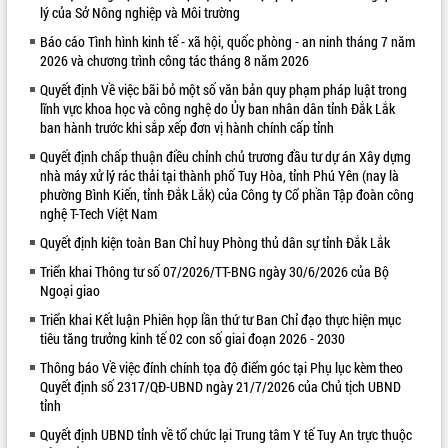
lý của Sở Nông nghiệp và Môi trường
VIDEO
Báo cáo Tình hình kinh tế - xã hội, quốc phòng - an ninh tháng 7 năm
2026 và chương trình công tác tháng 8 năm 2026
Quyết định Về việc bãi bỏ một số văn bản quy phạm pháp luật trong
lĩnh vực khoa học và công nghệ do Ủy ban nhân dân tỉnh Đắk Lắk
ban hành trước khi sắp xếp đơn vị hành chính cấp tỉnh
Quyết định chấp thuận điều chỉnh chủ trương đầu tư dự án Xây dựng
nhà máy xử lý rác thải tại thành phố Tuy Hòa, tỉnh Phú Yên (nay là
phường Bình Kiến, tỉnh Đắk Lắk) của Công ty Cổ phần Tập đoàn công
nghệ T-Tech Việt Nam
Trailer Lễ hội Sầu riêng Đắk Lắk năm
Quyết định kiện toàn Ban Chỉ huy Phòng thủ dân sự tỉnh Đắk Lắk
2026
Khám bệnh, cấp phát thuốc miễn phí
Triển khai Thông tư số 07/2026/TT-BNG ngày 30/6/2026 của Bộ
Ngoại giao
và tặng quà người dân xã Cư Pui
Hội nghị UBND tỉnh Đắk Lắk thường kỳ
Triển khai Kết luận Phiên họp lần thứ tư Ban Chỉ đạo thực hiện mục
tháng 7/2026
tiêu tăng trưởng kinh tế 02 con số giai đoạn 2026 - 2030
Lễ truy tặng danh hiệu “Bà Mẹ Việt
Thông báo Về việc đính chính tọa độ điểm góc tại Phụ lục kèm theo
ALBUM ẢNH
Nam Anh hùng” và trao Huân chương
Quyết định số 2317/QĐ-UBND ngày 21/7/2026 của Chủ tịch UBND
Lao động
tỉnh
UBND tỉnh Đắk Lắk triển khai nhiệm
Quyết định UBND tỉnh về tổ chức lại Trung tâm Y tế Tuy An trực thuộc
vụ 6 tháng cuối năm 2026