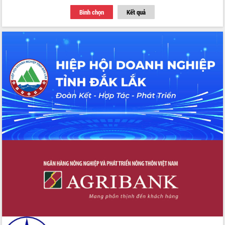
với Tập đoàn Bưu chính Viễn thông
Bình chọn
Kết quả
Việt Nam
Thứ trưởng Bộ Y tế làm việc với tỉnh
Đắk Lắk về phát triển nhân lực y tế
cho trạm y tế cấp xã
Du lịch Đắk Lắk nâng tầm trải nghiệm
du khách thông qua Hệ thống cơ sở dữ
liệu và Bản đồ số
Tập huấn ứng dụng trí tuệ nhân tạo (AI)
trong thương mại điện tử năm 2026
Đoàn đại biểu Quốc hội tỉnh Đắk Lắk
trao đổi thông tin trước Kỳ họp thứ
nhất, Quốc hội khóa XVI
Quyết liệt cải cách hành chính, khơi
thông nguồn lực phát triển
Nâng cao hiệu lực, hiệu quả HĐND
tỉnh thông qua hiện đại hóa hành chính
Xã Ea Phê gắn cải cách hành chính với
chuyển đổi số
Phó Chủ tịch Thường trực UBND tỉnh