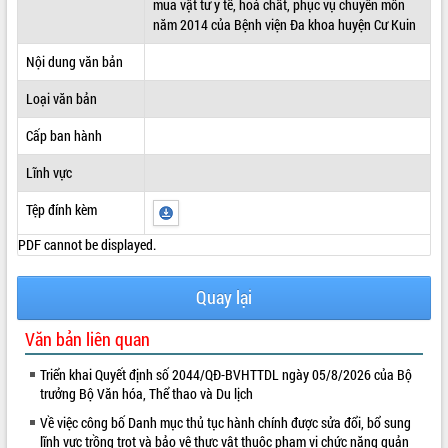
mua vật tư y tế, hoá chất, phục vụ chuyên môn
năm 2014 của Bệnh viện Đa khoa huyện Cư Kuin
ĐIỂM TIN VĂN BẢN
Nội dung văn bản
QUY HOẠCH - KẾ HOẠCH
Loại văn bản
Cấp ban hành
Lĩnh vực
Tệp đính kèm
PDF cannot be displayed.
Quay lại
Văn bản liên quan
Triển khai Quyết định số 2044/QĐ-BVHTTDL ngày 05/8/2026 của Bộ
trưởng Bộ Văn hóa, Thể thao và Du lịch
Về việc công bố Danh mục thủ tục hành chính được sửa đổi, bổ sung
lĩnh vực trồng trọt và bảo vệ thực vật thuộc phạm vi chức năng quản