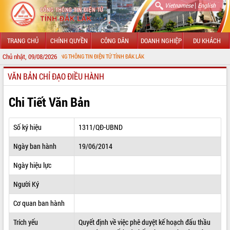
|
Vietnamese
English
TRANG CHỦ
CHÍNH QUYỀN
CÔNG DÂN
DOANH NGHIỆP
DU KHÁCH
Chủ nhật, 09/08/2026
 ĐẾN VỚI CỔNG THÔNG TIN ĐIỆN TỬ TỈNH ĐẮK LẮK
VĂN BẢN CHỈ ĐẠO ĐIỀU HÀNH
GIỚI THIỆU
LÃNH ĐẠO UBND TỈNH
Chi Tiết Văn Bản
TIN TỨC SỰ KIỆN
Số ký hiệu
1311/QĐ-UBND
SỞ, BAN, NGÀNH
Ngày ban hành
19/06/2014
UBND CÁC XÃ, PHƯỜNG
Ngày hiệu lực
THÔNG TIN CHỈ ĐẠO ĐIỀU HÀNH
Người Ký
HỆ THỐNG VĂN BẢN
Cơ quan ban hành
Trích yếu
Quyết định về việc phê duyệt kế hoạch đấu thầu
VĂN BẢN HĐND TỈNH