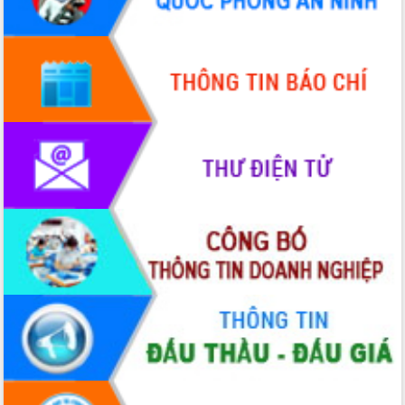
hiện Đề án 06 của Chính phủ
Họp báo thông tin về Hội nghị Công bố
Quy hoạch và Xúc tiến đầu tư tỉnh Đắk
Lắk
Khơi thông điểm nghẽn, đẩy nhanh
giải ngân vốn khắc phục thiên tai
HĐND tỉnh thông qua điều chỉnh Quy
hoạch tỉnh thời kỳ 2021-2030
Hội thảo góp ý hồ sơ điều chỉnh quy
hoạch tỉnh Đắk Lắk thời kỳ 2021-2030,
tầm nhìn đến năm 2050
Nâng cao hiệu quả hoạt động của các
doanh nghiệp nhà nước
Hội nghị triển khai kết nối mạng
truyền số liệu chuyên dùng phục vụ cơ
quan Đảng, Nhà nước
Lễ phát động chuỗi hoạt động chung
tay làm sạch môi trường
Xã Ea Kar bước chuyển mình trong
công tác cải cách hành chính mô hình
mới