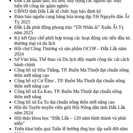
Đắk Lắk quan tâm, ưu tiên, huy động các nguồn lực thực
hiện tốt công tác giảm nghèo
UBND tỉnh Đắk Lắk tổ chức họp báo định kỳ
Đảm bảo nguồn cung hàng hóa trong dịp Tết Nguyên đán Ất
Tỵ 2025
Đắk Lắk phát động phong trào “Tết Nhân ái” Xuân Ất Tỵ
năm 2025
Ký kết Quy chế phối hợp trong các hoạt động xúc tiến đầu tư,
thương mại và du lịch
Hội chợ Công Thương và sản phẩm OCOP – Đắk Lắk năm
2024
Sở Văn hóa, Thể thao và Du lịch đẩy mạnh công tác cải cách
hành chính
Công bố xã Hòa Thắng, TP. Buôn Ma Thuột đạt chuẩn nông
thôn mới nâng cao
Công bố xã Cư Êbur , TP. Buôn Ma Thuột đạt chuẩn nông
thôn mới nâng cao
Công bố xã Ea Kao, TP. Buôn Ma Thuột đạt chuẩn nông
thôn mới nâng
Công bố xã Ea Tu đạt chuẩn nông thôn mới nâng cao
Hội thi Tuyên truyền viên giỏi Hội Nông dân tỉnh Đắk Lắk
năm 2024
Hội thảo khoa học “Đắk Lắk – 120 năm hình thành và phát
triển”
Triển khai hiệu quả Tuần lễ hưởng ứng học tập suốt đời năm