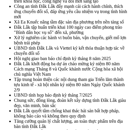
triển khoa học, công nghệ và đổi mới sáng tạo
Công an tỉnh Đắk Lắk đẩy mạnh cải cách hành chính, thích
ứng chuyển đổi số, đáp ứng yêu cầu nhiệm vụ trong tình hình
mới
Xã Ea Knuếc nâng tầm đặc sản địa phương trên nền tảng số
Đắk Lắk tập huấn triển khai 100 ngày cao điểm phong trào
"Bình dân học vụ số" đến xã, phường
Xử lý nghiêm các hành vi buôn bán, vận chuyển, giết mổ lợn
bệnh trái phép
UBND tỉnh Đắk Lắk và Viettel ký kết thỏa thuận hợp tác về
chuyển đổi số
Hội nghị giao ban báo chí định kỳ tháng 8 năm 2025
Đắk Lắk khởi động ba dự án chào mừng kỷ niệm 80 năm
Cách mạng Tháng 8 và Quốc khánh nước Cộng hòa xã hội
chủ nghĩa Việt Nam
Tập trung hoàn thiện các nội dung tham gia Triển lãm thành
tựu kinh tế - xã hội nhân kỷ niệm 80 năm Ngày Quốc khánh
2/9
UBND tỉnh họp báo định kỳ tháng 7/2025
Chung sức, đồng lòng, đoàn kết xây dựng tỉnh Đắk Lắk giàu
đẹp, văn minh, bản sắc
Đắk Lắk quyết tâm chống khai thác hải sản bất hợp pháp,
không báo cáo và không theo quy định
Tăng cường quản lý chất lượng, an toàn thực phẩm trên địa
bàn tỉnh Đắk Lắk