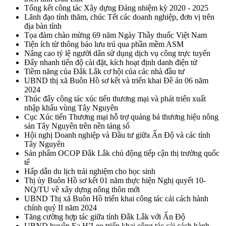
Tổng kết công tác Xây dựng Đảng nhiệm kỳ 2020 - 2025
Lãnh đạo tỉnh thăm, chúc Tết các doanh nghiệp, đơn vị trên
địa bàn tỉnh
Tọa đàm chào mừng 69 năm Ngày Thầy thuốc Việt Nam
Tiện ích từ thông báo lưu trú qua phần mềm ASM
Nâng cao tỷ lệ người dân sử dụng dịch vụ công trực tuyến
Đẩy nhanh tiến độ cài đặt, kích hoạt định danh điện tử
Tiềm năng của Đắk Lắk cơ hội của các nhà đầu tư
UBND thị xã Buôn Hồ sơ kết và triển khai Đề án 06 năm
2024
Thúc đẩy công tác xúc tiến thương mại và phát triển xuất
nhập khẩu vùng Tây Nguyên
Cục Xúc tiến Thương mại hỗ trợ quảng bá thương hiệu nông
sản Tây Nguyên trên nền tảng số
Hội nghị Doanh nghiệp và Đầu tư giữa Ấn Độ và các tỉnh
Tây Nguyên
Sản phẩm OCOP Đắk Lắk chủ động tiếp cận thị trường quốc
tế
Hấp dẫn du lịch trải nghiệm cho học sinh
Thị ủy Buôn Hồ sơ kết 01 năm thực hiện Nghị quyết 10-
NQ/TU về xây dựng nông thôn mới
UBND Thị xã Buôn Hồ triển khai công tác cải cách hành
chính quý II năm 2024
Tăng cường hợp tác giữa tỉnh Đắk Lắk với Ấn Độ
UBND huyện Ea H’Leo triển khai công tác cải cách hành