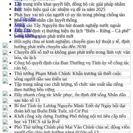
139
Tập trung triển khai quyết liệt, đồng bộ các giải pháp nhằm
140
thực hiện hiệu quả các nhiệm vụ đề ra năm 2025
Phát huy vai trò của người có uy tín trong phòng chống tảo
← Đầu tiên
hôn và hôn nhân cận huyết thống
Trước
Nông sản Tây Nguyên thu hút doanh nghiệp nước ngoài
Tiếp theo
Đắk Lắk định vị thương hiệu du lịch “Biển – Rừng – Cà phê”
Cuối cùng →
trong không gian phát triển mới
Hội nghị chia sẻ kinh nghiệm, chuyển giao kỹ thuật y tế, định
hướng phát triển chuyên sâu đến 2030
Chuyển đổi số mở ra không gian phát triển trong lĩnh vực văn
hóa, du lịch
Công bố quyết định của Ban Thường vụ Tỉnh ủy về công tác
cán bộ.
Thủ tướng Phạm Minh Chính: Khẩn trương tái thiết cuộc
sống người dân sau thiên tai
Tập trung nâng cao chất lượng, tổ chức sản xuất sầu riêng
theo hướng bền vững
Đẩy nhanh công tác khắc phục, ổn định đời sống Nhân dân
sau bão số 13
Bí thư Tỉnh ủy Lương Nguyễn Minh Triết dự Ngày hội đại
đoàn kết tại Buôn Đăk Tuôr, xã Cư Pui
Khởi công xây dựng Trường Phổ thông nội trú liên cấp tiểu
học và THCS xã Ia Rvê
Phó Thủ tướng Chính phủ Mai Văn Chính chia sẻ, động viên
người dân chịu ảnh hưởng nặng từ bão số 13