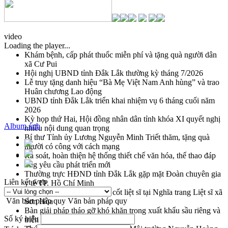
video
Loading the player...
Khám bệnh, cấp phát thuốc miễn phí và tặng quà người dân
xã Cư Pui
Hội nghị UBND tỉnh Đắk Lắk thường kỳ tháng 7/2026
Lễ truy tặng danh hiệu “Bà Mẹ Việt Nam Anh hùng” và trao
Huân chương Lao động
UBND tỉnh Đắk Lắk triển khai nhiệm vụ 6 tháng cuối năm
2026
Kỳ họp thứ Hai, Hội đồng nhân dân tỉnh khóa XI quyết nghị
Album ảnh
nhiều nội dung quan trọng
Bí thư Tỉnh ủy Lương Nguyễn Minh Triết thăm, tặng quà
người có công với cách mạng
Rà soát, hoàn thiện hệ thống thiết chế văn hóa, thể thao đáp
ứng yêu cầu phát triển mới
Thường trực HĐND tỉnh Đắk Lắk gặp mặt Đoàn chuyên gia
Liên kết web
y tế TP. Hồ Chí Minh
Lễ truy điệu và an táng hài cốt liệt sĩ tại Nghĩa trang Liệt sĩ xã
Văn bản pháp quy
Văn bản pháp quy
Sơn Hòa
Bàn giải pháp tháo gỡ khó khăn trong xuất khẩu sầu riêng và
Số ký hiệu
triển khai quy định EUDR