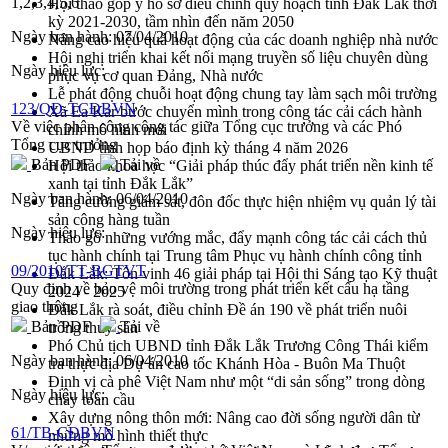
1,2,3,4,5,6
Hội thảo góp ý hồ sơ điều chỉnh quy hoạch tỉnh Đắk Lắk thời
kỳ 2021-2030, tầm nhìn đến năm 2050
Ngày ban hành:
07/04/2010
Nâng cao hiệu quả hoạt động của các doanh nghiệp nhà nước
Hội nghị triển khai kết nối mạng truyền số liệu chuyên dùng
Ngày hiệu lực:
phục vụ cơ quan Đảng, Nhà nước
Lễ phát động chuỗi hoạt động chung tay làm sạch môi trường
123/QĐ-TCĐBVN
Xã Ea Kar bước chuyển mình trong công tác cải cách hành
Về việc phân công công tác giữa Tổng cục trưởng và các Phó
chính mô hình mới
Tổng cục trưởng
UBND tỉnh họp báo định kỳ tháng 4 năm 2026
Bản PDF
Tải về
Hội thảo khoa học “Giải pháp thúc đẩy phát triển nền kinh tế
xanh tại tỉnh Đắk Lắk”
Ngày ban hành:
06/04/2010
Tăng cường giám sát, đôn đốc thực hiện nhiệm vụ quản lý tài
sản công hàng tuần
Ngày hiệu lực:
Tháo gỡ những vướng mắc, đẩy mạnh công tác cải cách thủ
tục hành chính tại Trung tâm Phục vụ hành chính công tỉnh
09/2010/TT-BGTVT
Đắk Lắk: Tôn vinh 46 giải pháp tại Hội thi Sáng tạo Kỹ thuật
Quy định về bảo vệ môi trường trong phát triển kết cấu hạ tầng
2024 - 2025
giao thông
Đắk Lắk rà soát, điều chỉnh Đề án 190 về phát triển nuôi
Bản PDF
Tải về
trồng thủy sản
Phó Chủ tịch UBND tỉnh Đắk Lắk Trương Công Thái kiểm
Ngày ban hành:
06/04/2010
tra thực địa Dự án cao tốc Khánh Hòa - Buôn Ma Thuột
Định vị cà phê Việt Nam như một “di sản sống” trong dòng
Ngày hiệu lực:
chảy toàn cầu
Xây dựng nông thôn mới: Nâng cao đời sống người dân từ
61/TB-CĐBVN
những mô hình thiết thực