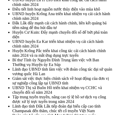
chính năm 2024
Điều tiết linh hoạt nguồn nước thủy điện vào mùa khô
UBND huyện Krông Ana triển khai nhiệm vụ cải cách hành
chính năm 2024
Đắk Lắk đẩy mạnh cải cách hành chính, liên kết quảng bá
tiềm năng để thu hút đầu tư
Huyện Cư Kuin: Đẩy mạnh chuyển đổi số để bứt phá toàn
diện
UBND huyện Ea Kar triển khai nhiệm vụ cải cách hành
chính năm 2024
Huyện Krông Pắc triển khai công tác cải cách hành chính
năm 2024 và ra mắt ứng dụng trực tuyến
Bí thư Tỉnh ủy Nguyễn Đình Trung làm việc với Ban
Thường vụ Huyện ủy Ea Súp
Lãnh đạo UBND tỉnh làm việc với đoàn công tác đại sứ quán
vương quốc Hà Lan
Giám sát việc thực hiện chính sách về hoạt động của đơn vị
sự nghiệp công lập tại UBND tỉnh
UBND Thị xã Buôn Hồ triển khai nhiệm vụ CCHC và
chuyển đổi số năm 2024
Tập trung tuyên truyền, nâng cao tỷ lệ hồ sơ dịch vụ công
được xử lý trực tuyến trong năm 2024
Lãnh đạo tỉnh Đắk Lắk tiếp đoàn đại biểu cấp cao tỉnh
Champasak đến thăm, chúc tết cổ truyền Việt Nam