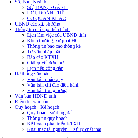
Sở, Ban, Ngành
SỞ, BAN, NGÀNH
HỘI, ĐOÀN THỂ
CƠ QUAN KHÁC
UBND các xã, phường
Thông tin chỉ đạo điều hành
Lịch làm việc của UBND tỉnh
Khen thưởng, xử phạt HC
Thông tin báo cáo thống kê
Tư vấn pháp luật
Báo cáo KTXH
Giải quyết đơn thư
Lịch tiếp công dân
Hệ thống văn bản
Văn bản pháp quy
Văn bản chỉ đạo điều hành
Văn bản trung ương
Văn bản HĐND tỉnh
Điểm tin văn bản
Quy hoạch - Kế hoạch
Quy hoạch sử dụng đất
Thông tin quy hoạch
Kế hoạch phát triển KTXH
Khai thác tài nguyên – Xử lý chất thải