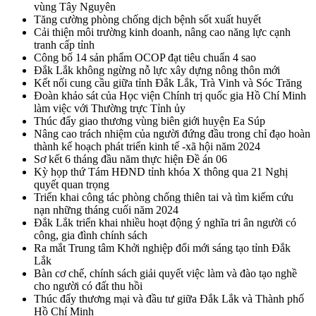
vùng Tây Nguyên
Tăng cường phòng chống dịch bệnh sốt xuất huyết
Cải thiện môi trường kinh doanh, nâng cao năng lực cạnh
tranh cấp tỉnh
Công bố 14 sản phẩm OCOP đạt tiêu chuẩn 4 sao
Đắk Lắk không ngừng nỗ lực xây dựng nông thôn mới
Kết nối cung cầu giữa tỉnh Đắk Lắk, Trà Vinh và Sóc Trăng
Đoàn khảo sát của Học viện Chính trị quốc gia Hồ Chí Minh
làm việc với Thường trực Tỉnh ủy
Thúc đẩy giao thương vùng biên giới huyện Ea Súp
Nâng cao trách nhiệm của người đứng đầu trong chỉ đạo hoàn
thành kế hoạch phát triển kinh tế -xã hội năm 2024
Sơ kết 6 tháng đầu năm thực hiện Đề án 06
Kỳ họp thứ Tám HĐND tỉnh khóa X thông qua 21 Nghị
quyết quan trọng
Triển khai công tác phòng chống thiên tai và tìm kiếm cứu
nạn những tháng cuối năm 2024
Đắk Lắk triển khai nhiều hoạt động ý nghĩa tri ân người có
công, gia đình chính sách
Ra mắt Trung tâm Khởi nghiệp đổi mới sáng tạo tỉnh Đắk
Lắk
Bàn cơ chế, chính sách giải quyết việc làm và đào tạo nghề
cho người có đất thu hồi
Thúc đẩy thương mại và đầu tư giữa Đắk Lắk và Thành phố
Hồ Chí Minh