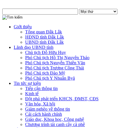
Giới thiệu
Tổng quan Đắk Lắk
HĐND tỉnh Đắk Lắk
UBND tỉnh Đắk Lắk
Lãnh đạo UBND tỉnh
Chủ tịch Đỗ Hữu Huy
Phó Chủ tịch Hồ Thị Nguyên Thảo
Phó Chủ tịch Nguyễn Thiên Văn
Phó Chủ tịch Trương Công Thái
Phó Chủ tịch Đào Mỹ
Phó Chủ tịch Y Nhuân Byă
Tin tức sự kiện
Tiếp cận thông tin
Kinh tế
Đột phá phát triển KHCN, ĐMST, CĐS
Văn hóa, Xã hội
Giảm nghèo về thông tin
Cải cách hành chính
Giáo dục, Khoa học, Công nghệ
Chương trình tái canh cây cà phê