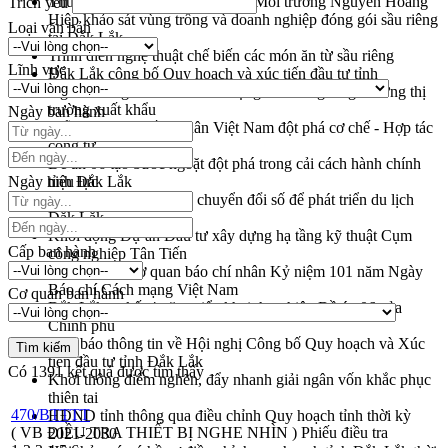
Thứ trưởng Bộ Nông nghiệp và Môi trường Nguyễn Hoàng
Trích yếu
Hiệp khảo sát vùng trồng và doanh nghiệp đóng gói sầu riêng
Loại văn bản
tại Đắk Lắk
Trình diễn nghệ thuật chế biến các món ăn từ sầu riêng
Lĩnh vực
Đắk Lắk công bố Quy hoạch và xúc tiến đầu tư tỉnh
Ngành cá ngừ Đắk Lắk chủ động thích ứng để giữ vững thị
trường xuất khẩu
Ngày ban hành
Diễn đàn Kinh tế tư nhân Việt Nam đột phá cơ chế - Hợp tác
công tư
Đề án 06 tạo bước ngoặt đột phá trong cải cách hành chính
Ngày hiệu lực
tỉnh Đắk Lắk
Kết nối tour, đẩy mạnh chuyển đổi số để phát triển du lịch
Đắk Lắk
Khởi động Dự án Đầu tư xây dựng hạ tầng kỹ thuật Cụm
Cấp ban hành
công nghiệp Tân Tiến
Gặp mặt các cơ quan báo chí nhân Kỷ niệm 101 năm Ngày
Báo chí Cách mạng Việt Nam
Cơ quan ban hành
Đắk Lắk sơ kết 4 năm triển khai thực hiện Đề án 06 của
Chính phủ
Họp báo thông tin về Hội nghị Công bố Quy hoạch và Xúc
tiến đầu tư tỉnh Đắk Lắk
Có
1391
kết quả được tìm thấy
Khơi thông điểm nghẽn, đẩy nhanh giải ngân vốn khắc phục
thiên tai
470/BTTTT
HĐND tỉnh thông qua điều chỉnh Quy hoạch tỉnh thời kỳ
( VB ĐIỀU TRA THIẾT BỊ NGHE NHÌN ) Phiếu điều tra
2021-2030