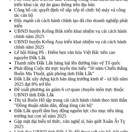
triển khai các dự án giao thông trên địa bàn
Công bố các quyết định về sắp xếp tổ chức bộ máy và công
tác cán bộ
Đẩy mạnh cải cách hành chính tạo đà cho doanh nghiệp phát
triển
UBND huyện Krông Búk triển khai nhiệm vụ cải cách hành
chính năm 2025
UBND huyện Krông Ana triển khai nhiệm vụ cải cách hành
chính năm 2025
Lễ hội Hảng Pồ - Điểm hẹn văn hóa Việt Bắc trên cao
nguyên Đắk Lắk
Thanh niên Đắk Lắk hăng hái lên đường bảo vệ Tổ quốc
Phát động Cuộc thi trực tuyến tìm hiểu “50 năm Chiến thắng
Buôn Ma Thuột, giải phóng tỉnh Đắk Lắk”
Đắk Lắk xây dựng kịch bản tăng trưởng kinh tế - xã hội năm
2025 đạt 8% trở lên
Đề xuất phương án giảm 6 cơ quan chuyên môn trực thuộc
UBND tỉnh Đắk Lắk
Thị xã Buôn Hồ tập trung cải cách hành chính theo tinh thần
"Đồng thuận nhân dân, đồng lòng cán bộ"
Đắk Lắk quyết tâm huy động nguồn lực cho mục tiêu tăng
trưởng hai con số năm 2025
Gặp mặt đại biểu trí thức, văn nghệ sĩ, báo giới Xuân Ất Tỵ
2025
Lãnh đạo UBND tỉnh Đắk Lắk đối thoại với cán bộ, hội viên,