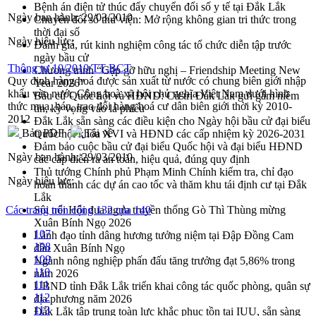
Bệnh án điện tử thúc đẩy chuyển đổi số y tế tại Đắk Lắk
Ngày ban hành:
29/03/2010
Chuyển đổi số thư viện: Mở rộng không gian tri thức trong
thời đại số
Ngày hiệu lực:
Đánh giá, rút kinh nghiệm công tác tổ chức diễn tập trước
ngày bầu cử
Thông tư 10/2010/TT-BCT
Chương trình “Gặp gỡ hữu nghị – Friendship Meeting New
Quy định hàng hoá được sản xuất từ nước có chung biên giới nhập
Year 2026”
khẩu vào nước Cộng hoà xã hội chủ nghĩa Việt Nam dưới hình
Bầu cử Quốc hội và HĐND: Cử tri Đắk Lắk gửi gắm niềm
thức mua, bán, trao đổi hàng hoá cư dân biên giới thời kỳ 2010-
tin, kỳ vọng vào lá phiếu
2012
Đắk Lắk sẵn sàng các điều kiện cho Ngày hội bầu cử đại biểu
Bản PDF
Tải về
Quốc hội khóa XVI và HĐND các cấp nhiệm kỳ 2026-2031
Đảm bảo cuộc bầu cử đại biểu Quốc hội và đại biểu HĐND
Ngày ban hành:
29/03/2010
các cấp diễn ra an toàn, hiệu quả, đúng quy định
Thủ tướng Chính phủ Phạm Minh Chính kiểm tra, chỉ đạo
Ngày hiệu lực:
hoàn thành các dự án cao tốc và thăm khu tái định cư tại Đắk
Lắk
Các trang trên cổng 132 của 140
Sôi nổi Hội đua ngựa truyền thống Gò Thì Thùng mừng
Xuân Bính Ngọ 2026
107
Lãnh đạo tỉnh dâng hương tưởng niệm tại Đập Đồng Cam
108
đầu Xuân Bính Ngọ
109
Ngành nông nghiệp phấn đấu tăng trưởng đạt 5,86% trong
110
năm 2026
111
UBND tỉnh Đắk Lắk triển khai công tác quốc phòng, quân sự
112
địa phương năm 2026
113
Đắk Lắk tập trung toàn lực khắc phục tồn tại IUU, sẵn sàng