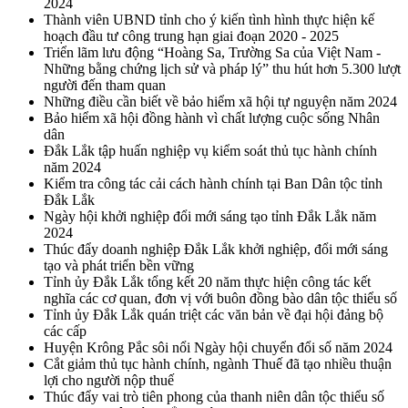
2024
Thành viên UBND tỉnh cho ý kiến tình hình thực hiện kế
hoạch đầu tư công trung hạn giai đoạn 2020 - 2025
Triển lãm lưu động “Hoàng Sa, Trường Sa của Việt Nam -
Những bằng chứng lịch sử và pháp lý” thu hút hơn 5.300 lượt
người đến tham quan
Những điều cần biết về bảo hiểm xã hội tự nguyện năm 2024
Bảo hiểm xã hội đồng hành vì chất lượng cuộc sống Nhân
dân
Đắk Lắk tập huấn nghiệp vụ kiểm soát thủ tục hành chính
năm 2024
Kiểm tra công tác cải cách hành chính tại Ban Dân tộc tỉnh
Đắk Lắk
Ngày hội khởi nghiệp đổi mới sáng tạo tỉnh Đắk Lắk năm
2024
Thúc đẩy doanh nghiệp Đắk Lắk khởi nghiệp, đổi mới sáng
tạo và phát triển bền vững
Tỉnh ủy Đắk Lắk tổng kết 20 năm thực hiện công tác kết
nghĩa các cơ quan, đơn vị với buôn đồng bào dân tộc thiểu số
Tỉnh ủy Đắk Lắk quán triệt các văn bản về đại hội đảng bộ
các cấp
Huyện Krông Pắc sôi nổi Ngày hội chuyển đổi số năm 2024
Cắt giảm thủ tục hành chính, ngành Thuế đã tạo nhiều thuận
lợi cho người nộp thuế
Thúc đẩy vai trò tiên phong của thanh niên dân tộc thiểu số