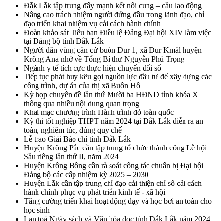
Đắk Lắk tập trung đẩy mạnh kết nối cung – cầu lao động
Nâng cao trách nhiệm người đứng đầu trong lãnh đạo, chỉ
đạo triển khai nhiệm vụ cải cách hành chính
Đoàn khảo sát Tiểu ban Điều lệ Đảng Đại hội XIV làm việc
tại Đảng bộ tỉnh Đắk Lắk
Người dân vùng căn cứ buôn Dur 1, xã Dur Kmăl huyện
Krông Ana nhớ về Tổng Bí thư Nguyễn Phú Trọng
Ngành y tế tích cực thực hiện chuyển đổi số
Tiếp tục phát huy kêu gọi nguồn lực đầu tư để xây dựng các
công trình, dự án của thị xã Buôn Hồ
Kỳ họp chuyên đề lần thứ Mười ba HĐND tỉnh khóa X
thông qua nhiều nội dung quan trọng
Khai mạc chương trình Hành trình đỏ toàn quốc
Kỳ thi tốt nghiệp THPT năm 2024 tại Đắk Lắk diễn ra an
toàn, nghiêm túc, đúng quy chế
Lễ trao Giải Báo chí tỉnh Đắk Lắk
Huyện Krông Pắc cần tập trung tổ chức thành công Lễ hội
Sầu riêng lần thứ II, năm 2024
Huyện Krông Bông cần rà soát công tác chuẩn bị Đại hội
Đảng bộ các cấp nhiệm kỳ 2025 – 2030
Huyện Lắk cần tập trung chỉ đạo cải thiện chỉ số cải cách
hành chính phục vụ phát triển kinh tế - xã hội
Tăng cường triển khai hoạt động dạy và học bơi an toàn cho
học sinh
Lan toả Ngày sách và Văn hóa đọc tỉnh Đắk Lắk năm 2024