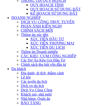
THÔNG TIN QUY HOẠCH
QUY HOẠCH TỈNH
QUY HOẠCH SỬ DỤNG ĐẤT
KẾ HOẠCH SỬ DỤNG ĐẤT
DOANH NGHIỆP
DỊCH VỤ CÔNG TRỰC TUYẾN
PHẢN ÁNH KIẾN NGHỊ
CHÍNH SÁCH MỚI
Thông tin xúc tiến
XÚC TIẾN ĐẦU TƯ
XÚC TIẾN THƯƠNG MẠI
XÚC TIẾN DU LỊCH
Thông tin Doanh nghiệp
CÁC KHU, CỤM CÔNG NGHIỆP
Các Dự Án Kêu Gọi Đầu Tư
Chính sách thu hút vốn đầu tư
Du khách
Địa danh, di tích, thắng cảnh
Lễ hội
Các tuyến du lịch
Dịch vụ du lịch
Dịch Vụ Công Cộng
Khách sạn, nhà nghỉ
Nhà hàng, Quán ăn
BẢO TÀNG