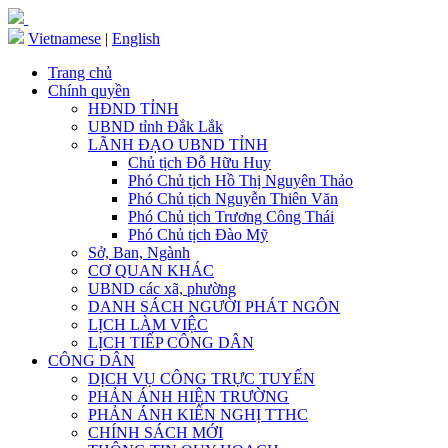
Vietnamese
|
English
Trang chủ
Chính quyền
HĐND TỈNH
UBND tỉnh Đắk Lắk
LÃNH ĐẠO UBND TỈNH
Chủ tịch Đỗ Hữu Huy
Phó Chủ tịch Hồ Thị Nguyên Thảo
Phó Chủ tịch Nguyễn Thiên Văn
Phó Chủ tịch Trương Công Thái
Phó Chủ tịch Đào Mỹ
Sở, Ban, Ngành
CƠ QUAN KHÁC
UBND các xã, phường
DANH SÁCH NGƯỜI PHÁT NGÔN
LỊCH LÀM VIỆC
LỊCH TIẾP CÔNG DÂN
CÔNG DÂN
DỊCH VỤ CÔNG TRỰC TUYẾN
PHẢN ÁNH HIỆN TRƯỜNG
PHẢN ÁNH KIẾN NGHỊ TTHC
CHÍNH SÁCH MỚI