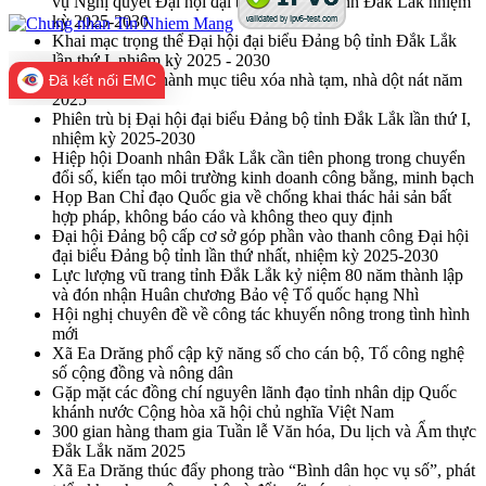
vụ Nghị quyết Đại hội đại biểu Đảng bộ tỉnh Đắk Lắk nhiệm
kỳ 2025-2030
Khai mạc trọng thể Đại hội đại biểu Đảng bộ tỉnh Đắk Lắk
lần thứ I, nhiệm kỳ 2025 - 2030
Đắk Lắk hoàn thành mục tiêu xóa nhà tạm, nhà dột nát năm
Đã kết nối EMC
2025
Phiên trù bị Đại hội đại biểu Đảng bộ tỉnh Đắk Lắk lần thứ I,
nhiệm kỳ 2025-2030
Hiệp hội Doanh nhân Đắk Lắk cần tiên phong trong chuyển
đổi số, kiến tạo môi trường kinh doanh công bằng, minh bạch
Họp Ban Chỉ đạo Quốc gia về chống khai thác hải sản bất
hợp pháp, không báo cáo và không theo quy định
Đại hội Đảng bộ cấp cơ sở góp phần vào thanh công Đại hội
đại biểu Đảng bộ tỉnh lần thứ nhất, nhiệm kỳ 2025-2030
Lực lượng vũ trang tỉnh Đắk Lắk kỷ niệm 80 năm thành lập
và đón nhận Huân chương Bảo vệ Tổ quốc hạng Nhì
Hội nghị chuyên đề về công tác khuyến nông trong tình hình
mới
Xã Ea Drăng phổ cập kỹ năng số cho cán bộ, Tổ công nghệ
số cộng đồng và nông dân
Gặp mặt các đồng chí nguyên lãnh đạo tỉnh nhân dịp Quốc
khánh nước Cộng hòa xã hội chủ nghĩa Việt Nam
300 gian hàng tham gia Tuần lễ Văn hóa, Du lịch và Ẩm thực
Đắk Lắk năm 2025
Xã Ea Drăng thúc đẩy phong trào “Bình dân học vụ số”, phát