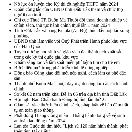
Nỗ lực ôn luyện cho Kỳ thi tốt nghiệp THPT năm 2024
Đoàn công tác của UBND tỉnh Đắk Lắk thăm và chúc thọ
người cao tuổi
Chi cục Thuế TP. Buôn Ma Thuột đối thoại doanh nghiệp về
chính sách, thủ tục hành chính thuế lần 1 năm 2024
Tỉnh Đắk Lắk và bang Kerala (Ấn Độ) thúc đẩy hợp tác song
phương
UBND tỉnh làm việc với Quỹ Phát triển Hạnh phúc khu vực
của Hàn Quốc
Tuyên dương học sinh và giáo viên đạt thành tích xuất sắc
trong các kỳ thi quốc gia, khu vực
Khám sàng lọc và tầm soát miễn phí bệnh tim cho trẻ em
Bước tiến mới trong phát triển kinh tế nông nghiệp
Đồng bào Công giáo đổi mới nếp nghĩ, cách làm cà phê đặc
sản
Thành phố Buôn Ma Thuột đẩy mạnh công tác cải cách hành
chính
Sơ kết 02 năm triển khai Đề án 06 trên địa bàn tỉnh Đắk Lắk
Hội nghị Ban Chấp hành Đảng bộ tỉnh lần thứ 22
Giám sát việc thực hiện chính sách, pháp luật về bảo đảm trật
tự an toàn giao thông
Phát động Tháng Công nhân - Tháng hành động về vệ sinh
an toàn lao động năm 2024
Lan tỏa Cuộc thi tìm hiểu "Lịch sử 120 năm hình thành, phát
triển tỉnh Đắk Lắk"