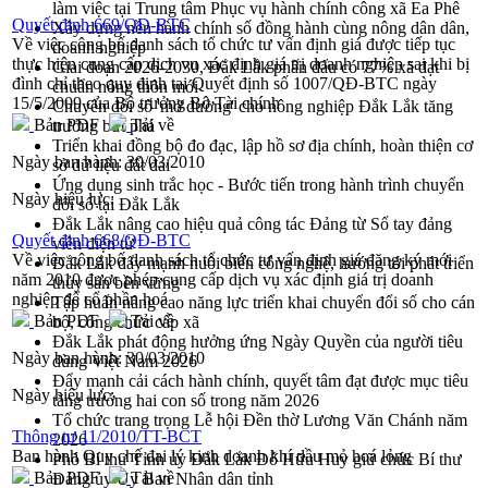
làm việc tại Trung tâm Phục vụ hành chính công xã Ea Phê
Quyết định 669/QĐ-BTC
Xây dựng nền hành chính số đồng hành cùng nông dân dân,
Về việc công bố danh sách tổ chức tư vấn định giá được tiếp tục
doanh nghiệp
thực hiện cung cấp dịch vụ xác định giá trị doanh nghiệp sai khi bị
Giai đoạn 2026-2030, Đắk Lắk phấn đấu có 77% xã đạt
đình chỉ theo quy định tại Quyết định số 1007/QĐ-BTC ngày
chuẩn nông thôn mới
15/5/2009 của Bộ trưởng Bộ Tài chính
Chuyển đổi số 'mở đường' cho nông nghiệp Đắk Lắk tăng
Bản PDF
Tải về
trưởng bứt phá
Triển khai đồng bộ đo đạc, lập hồ sơ địa chính, hoàn thiện cơ
Ngày ban hành:
30/03/2010
sở dữ liệu đất đai
Ứng dụng sinh trắc học - Bước tiến trong hành trình chuyển
Ngày hiệu lực:
đổi số tại Đắk Lắk
Đắk Lắk nâng cao hiệu quả công tác Đảng từ Sổ tay đảng
Quyết định 668/QĐ-BTC
viên điện tử
Về việc công bố danh sách tổ chức tư vấn định giá đăng ký mới
Đắk Lắk đẩy mạnh nuôi biển công nghệ, hướng tới phát triển
năm 2010 được phép cung cấp dịch vụ xác định giá trị doanh
thủy sản bền vững
nghiệp để cổ phần hoá
Tập huấn nâng cao năng lực triển khai chuyển đổi số cho cán
Bản PDF
Tải về
bộ, công chức cấp xã
Đắk Lắk phát động hưởng ứng Ngày Quyền của người tiêu
Ngày ban hành:
30/03/2010
dùng Việt Nam 2026
Đẩy mạnh cải cách hành chính, quyết tâm đạt được mục tiêu
Ngày hiệu lực:
tăng trưởng hai con số trong năm 2026
Tổ chức trang trọng Lễ hội Đền thờ Lương Văn Chánh năm
Thông tư 11/2010/TT-BCT
2026
Ban hành Quy chế đại lý kinh doanh khí dầu mỏ hoá lỏng
Phó Bí thư Tỉnh ủy Đắk Lắk Đỗ Hữu Huy giữ chức Bí thư
Bản PDF
Tải về
Đảng ủy Ủy Ban Nhân dân tỉnh