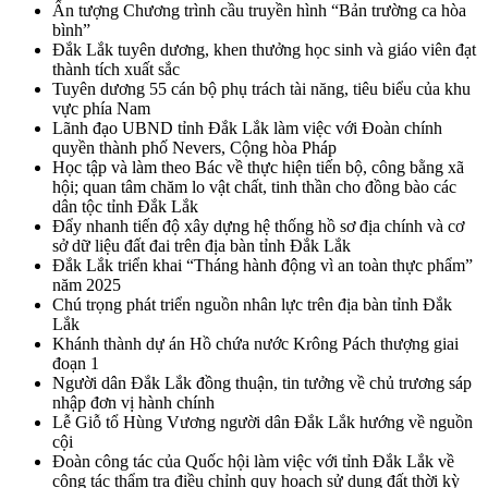
Ấn tượng Chương trình cầu truyền hình “Bản trường ca hòa
bình”
Đắk Lắk tuyên dương, khen thưởng học sinh và giáo viên đạt
thành tích xuất sắc
Tuyên dương 55 cán bộ phụ trách tài năng, tiêu biểu của khu
vực phía Nam
Lãnh đạo UBND tỉnh Đắk Lắk làm việc với Đoàn chính
quyền thành phố Nevers, Cộng hòa Pháp
Học tập và làm theo Bác về thực hiện tiến bộ, công bằng xã
hội; quan tâm chăm lo vật chất, tinh thần cho đồng bào các
dân tộc tỉnh Đắk Lắk
Đẩy nhanh tiến độ xây dựng hệ thống hồ sơ địa chính và cơ
sở dữ liệu đất đai trên địa bàn tỉnh Đắk Lắk
Đắk Lắk triển khai “Tháng hành động vì an toàn thực phẩm”
năm 2025
Chú trọng phát triển nguồn nhân lực trên địa bàn tỉnh Đắk
Lắk
Khánh thành dự án Hồ chứa nước Krông Pách thượng giai
đoạn 1
Người dân Đắk Lắk đồng thuận, tin tưởng về chủ trương sáp
nhập đơn vị hành chính
Lễ Giỗ tổ Hùng Vương người dân Đắk Lắk hướng về nguồn
cội
Đoàn công tác của Quốc hội làm việc với tỉnh Đắk Lắk về
công tác thẩm tra điều chỉnh quy hoạch sử dụng đất thời kỳ