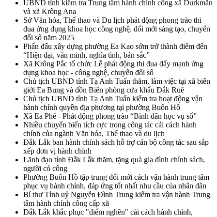
UBND tỉnh kiểm tra Trung tâm hành chính công xã Durkmăn
và xã Krông Ana
Sở Văn hóa, Thể thao và Du lịch phát động phong trào thi
đua ứng dụng khoa học công nghệ, đổi mới sáng tạo, chuyển
đổi số năm 2025
Phấn đấu xây dựng phường Ea Kao sớm trở thành điểm đến
“Hiện đại, văn minh, nghĩa tình, bản sắc”
Xã Krông Pắc tổ chức Lễ phát động thi đua đẩy mạnh ứng
dụng khoa học - công nghệ, chuyển đổi số
Chủ tịch UBND tỉnh Tạ Anh Tuấn thăm, làm việc tại xã biên
giới Ea Bung và đồn Biên phòng cửa khẩu Đắk Ruê
Chủ tịch UBND tỉnh Tạ Anh Tuấn kiểm tra hoạt động vận
hành chính quyền địa phương tại phường Buôn Hồ
Xã Ea Phê - Phát động phong trào “Bình dân học vụ số”
Nhiều chuyển biến tích cực trong công tác cải cách hành
chính của ngành Văn hóa, Thể thao và du lịch
Đắk Lắk ban hành chính sách hỗ trợ cán bộ công tác sau sắp
xếp đơn vị hành chính
Lãnh đạo tỉnh Đắk Lắk thăm, tặng quà gia đình chính sách,
người có công
Phường Buôn Hồ tập trung đổi mới cách vận hành trung tâm
phục vụ hành chính, đáp ứng tốt nhất nhu cầu của nhân dân
Bí thư Tỉnh uỷ Nguyễn Đình Trung kiểm tra vận hành Trung
tâm hành chính công cấp xã
Đắk Lắk khắc phục "điểm nghẽn" cải cách hành chính,