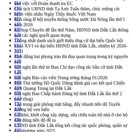
114
làm việc với Đoàn thanh tra EC
115
Chủ tịch UBND tỉnh Tạ Anh Tuấn thăm, chúc mừng các
116
bệnh viện nhân Ngày Thầy thuốc Việt Nam
117
Rộn ràng lễ hội truyền thống Sông nước Đà Nông lần thứ I
118
năm 2026
119
Kỳ họp Chuyên đề lần thứ Năm, HĐND tỉnh Đắk Lắk thông
120
qua các nghị quyết quan trọng
121
Thống nhất danh sách giới thiệu ứng cử đại biểu Quốc hội
122
khoá XVI và đại biểu HĐND tỉnh Đắk Lắk, nhiệm kỳ 2026-
123
2031
124
Phát động hai phong trào thi đua quan trọng trong kỷ nguyên
125
mới
126
Hội nghị lần thứ tư Ban Chỉ đạo công tác bầu cử tỉnh Đắk
127
Lắk
128
Hội nghị Báo cáo viên Trung ương tháng 01/2026
129
Phó Thủ tướng Hồ Quốc Dũng đánh giá cao kết quả Chiến
130
dịch Quang Trung tại Đắk Lắk
131
Hội nghị Ban Chấp hành Đảng bộ tỉnh Đắk Lắk lần thứ 2
132
(mở rộng)
133
Tập trung giải phóng mặt bằng, đẩy nhanh tiến độ Tuyến
134
đường bộ ven biển
135
Gỡ khó, khởi công xây dựng, sửa chữa toàn bộ nhà ở cho hộ
136
dân đúng tiến độ đề ra
137
UBND tỉnh Đắk Lắk tổng kết công tác quốc phòng, quân sự
138
địa phương năm 2025