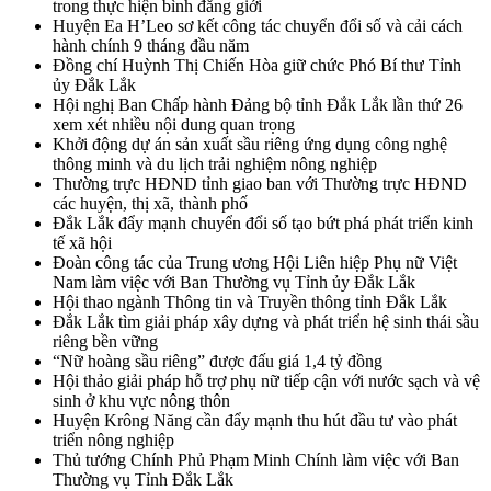
trong thực hiện bình đẳng giới
Huyện Ea H’Leo sơ kết công tác chuyển đổi số và cải cách
hành chính 9 tháng đầu năm
Đồng chí Huỳnh Thị Chiến Hòa giữ chức Phó Bí thư Tỉnh
ủy Đắk Lắk
Hội nghị Ban Chấp hành Đảng bộ tỉnh Đắk Lắk lần thứ 26
xem xét nhiều nội dung quan trọng
Khởi động dự án sản xuất sầu riêng ứng dụng công nghệ
thông minh và du lịch trải nghiệm nông nghiệp
Thường trực HĐND tỉnh giao ban với Thường trực HĐND
các huyện, thị xã, thành phố
Đắk Lắk đẩy mạnh chuyển đổi số tạo bứt phá phát triển kinh
tế xã hội
Đoàn công tác của Trung ương Hội Liên hiệp Phụ nữ Việt
Nam làm việc với Ban Thường vụ Tỉnh ủy Đắk Lắk
Hội thao ngành Thông tin và Truyền thông tỉnh Đắk Lắk
Đắk Lắk tìm giải pháp xây dựng và phát triển hệ sinh thái sầu
riêng bền vững
“Nữ hoàng sầu riêng” được đấu giá 1,4 tỷ đồng
Hội thảo giải pháp hỗ trợ phụ nữ tiếp cận với nước sạch và vệ
sinh ở khu vực nông thôn
Huyện Krông Năng cần đẩy mạnh thu hút đầu tư vào phát
triển nông nghiệp
Thủ tướng Chính Phủ Phạm Minh Chính làm việc với Ban
Thường vụ Tỉnh Đắk Lắk