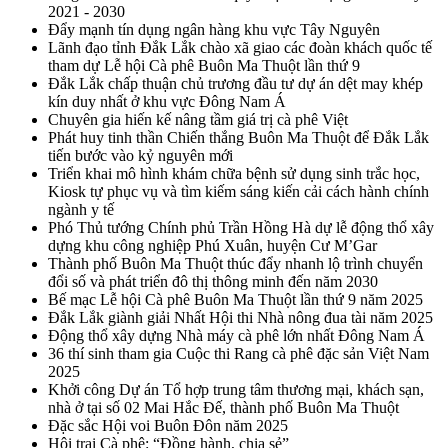
2021 - 2030
Đẩy mạnh tín dụng ngân hàng khu vực Tây Nguyên
Lãnh đạo tỉnh Đắk Lắk chào xã giao các đoàn khách quốc tế
tham dự Lễ hội Cà phê Buôn Ma Thuột lần thứ 9
Đắk Lắk chấp thuận chủ trương đầu tư dự án dệt may khép
kín duy nhất ở khu vực Đông Nam Á
Chuyên gia hiến kế nâng tầm giá trị cà phê Việt
Phát huy tinh thần Chiến thắng Buôn Ma Thuột để Đắk Lắk
tiến bước vào kỷ nguyên mới
Triển khai mô hình khám chữa bệnh sử dụng sinh trắc học,
Kiosk tự phục vụ và tìm kiếm sáng kiến cải cách hành chính
ngành y tế
Phó Thủ tướng Chính phủ Trần Hồng Hà dự lễ động thổ xây
dựng khu công nghiệp Phú Xuân, huyện Cư M’Gar
Thành phố Buôn Ma Thuột thúc đẩy nhanh lộ trình chuyển
đổi số và phát triển đô thị thông minh đến năm 2030
Bế mạc Lễ hội Cà phê Buôn Ma Thuột lần thứ 9 năm 2025
Đắk Lắk giành giải Nhất Hội thi Nhà nông đua tài năm 2025
Động thổ xây dựng Nhà máy cà phê lớn nhất Đông Nam Á
36 thí sinh tham gia Cuộc thi Rang cà phê đặc sản Việt Nam
2025
Khởi công Dự án Tổ hợp trung tâm thương mại, khách sạn,
nhà ở tại số 02 Mai Hắc Đế, thành phố Buôn Ma Thuột
Đặc sắc Hội voi Buôn Đôn năm 2025
Hội trại Cà phê: “Đồng hành, chia sẻ”