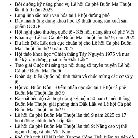
Bồi dưỡng kỹ năng phục vụ Lễ hội Cà phê Buôn Ma Thuột
lần thứ 9 năm 2025
Lung linh sắc màu văn hóa tại Lễ hội đường phố
Đẩy mạnh ứng dụng khoa học kỹ thuật trong sản xuất sản
phẩm OCOP
Hội nghị giao thương quốc tế - Kết nối, nâng tầm cà phê Việt
Khai mạc Lễ hội Cà phê Buôn Ma Thuột lần thứ 9, năm 2025
Du lịch Đắk Lắk tích cực chuẩn bị cho Lễ hội Cà phê Buôn
Ma Thuột lần thứ 9 năm 2025
Hội thảo khoa học “Chiến thắng Tây Nguyên 1975 và nửa
thế kỷ xây dựng, phát triển Đắk Lắk”
Trao giải Cuộc thi sáng tạo nội dung số tuyên truyền Lễ hội
Cà phê Buôn Ma Thuột
Đoàn đại biểu Quốc hội tỉnh thăm và chúc mừng các cơ sở y
tế
Hội voi Buôn Đôn - Điểm nhấn đặc sắc tại Lễ hội cà phê
Buôn Ma Thuột lần thứ 9
Rà soát tiến độ các hoạt động kỷ niệm 50 năm Chiến thắng
Buôn Ma Thuột, giải phóng tỉnh Đắk Lắk và Lễ hội Cà phê
Buôn Ma Thuột lần thứ 9
Lễ hội Cà phê Buôn Ma Thuột lần thứ 9 năm 2025 có 17
hoạt động chính thức hấp dẫn
Lễ hội Cà phê Buôn Ma Thuột lần thứ 9: Nâng cao vị thế
ngành hàng cà phê Việt Nam
Phó Chủ tịch UBND tỉnh Trương Công Thái kiểm tra tiến độ