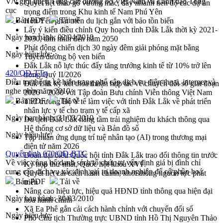
V/v giới thiệu Tổng cục đường bộ Việt Nam và Lãnh đạo Tổng
Quyết liệt tháo gỡ vướng mắc, đẩy nhanh tiến độ các dự án
cục
trọng điểm trong Khu kinh tế Nam Phú Yên
Bản PDF
Tải về
Hòn Yến phát triển du lịch gắn với bảo tồn biển
Lấy ý kiến điều chỉnh Quy hoạch tỉnh Đắk Lắk thời kỳ 2021-
Ngày ban hành:
02/04/2010
2030, tầm nhìn đến năm 2050
Phát động chiến dịch 30 ngày đêm giải phóng mặt bằng
Ngày hiệu lực:
Tuyến đường bộ ven biển
Đắk Lắk nỗ lực thúc đẩy tăng trưởng kinh tế từ 10% trở lên
420/QĐ-TTg
trong Quý II/2026
Điều tra thống kê hiện trạng phổ cập dịch vụ điện thoại, internet và
Đắk Lắk ký kết thỏa thuận hợp tác về chuyển đổi số giai đoạn
nghe nhìn năm 2010
2026 – 2030 với Tập đoàn Bưu chính Viễn thông Việt Nam
Bản PDF
Tải về
Thứ trưởng Bộ Y tế làm việc với tỉnh Đắk Lắk về phát triển
nhân lực y tế cho trạm y tế cấp xã
Ngày ban hành:
31/03/2010
Du lịch Đắk Lắk nâng tầm trải nghiệm du khách thông qua
Hệ thống cơ sở dữ liệu và Bản đồ số
Ngày hiệu lực:
Tập huấn ứng dụng trí tuệ nhân tạo (AI) trong thương mại
điện tử năm 2026
Quyết định 670/QĐ-BTC
Đoàn đại biểu Quốc hội tỉnh Đắk Lắk trao đổi thông tin trước
Về việc công bố danh sách tổ chức tư vấn định giá bị đình chỉ
Kỳ họp thứ nhất, Quốc hội khóa XVI
cung cấp dịch vụ xác định giá trị doanh nghiệp để cổ phần hoá
Quyết liệt cải cách hành chính, khơi thông nguồn lực phát
Bản PDF
Tải về
triển
Nâng cao hiệu lực, hiệu quả HĐND tỉnh thông qua hiện đại
Ngày ban hành:
30/03/2010
hóa hành chính
Xã Ea Phê gắn cải cách hành chính với chuyển đổi số
Ngày hiệu lực:
Phó Chủ tịch Thường trực UBND tỉnh Hồ Thị Nguyên Thảo