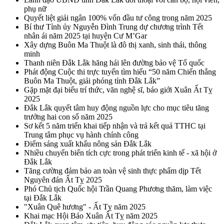
phụ nữ
Quyết liệt giải ngân 100% vốn đầu tư công trong năm 2025
Bí thư Tỉnh ủy Nguyễn Đình Trung dự chương trình Tết
nhân ái năm 2025 tại huyện Cư M’Gar
Xây dựng Buôn Ma Thuột là đô thị xanh, sinh thái, thông
minh
Thanh niên Đắk Lắk hăng hái lên đường bảo vệ Tổ quốc
Phát động Cuộc thi trực tuyến tìm hiểu “50 năm Chiến thắng
Buôn Ma Thuột, giải phóng tỉnh Đắk Lắk”
Gặp mặt đại biểu trí thức, văn nghệ sĩ, báo giới Xuân Ất Tỵ
2025
Đắk Lắk quyết tâm huy động nguồn lực cho mục tiêu tăng
trưởng hai con số năm 2025
Sơ kết 5 năm triển khai tiếp nhận và trả kết quả TTHC tại
Trung tâm phục vụ hành chính công
Điểm sáng xuất khẩu nông sản Đắk Lắk
Nhiều chuyển biến tích cực trong phát triển kinh tế - xã hội ở
Đắk Lắk
Tăng cường đảm bảo an toàn vệ sinh thực phẩm dịp Tết
Nguyên đán Ất Tỵ 2025
Phó Chủ tịch Quốc hội Trần Quang Phương thăm, làm việc
tại Đắk Lắk
"Xuân Quê hương" - Ất Tỵ năm 2025
Khai mạc Hội Báo Xuân Ất Tỵ năm 2025