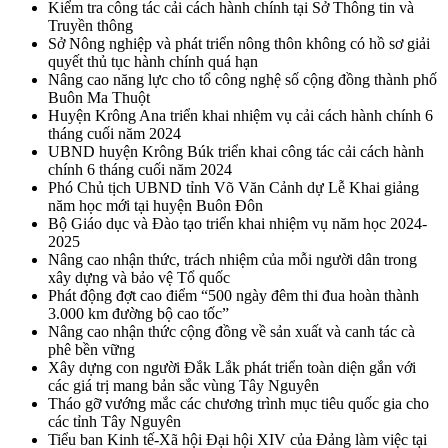
Kiểm tra công tác cải cách hành chính tại Sở Thông tin và
Truyền thông
Sở Nông nghiệp và phát triển nông thôn không có hồ sơ giải
quyết thủ tục hành chính quá hạn
Nâng cao năng lực cho tổ công nghệ số cộng đồng thành phố
Buôn Ma Thuột
Huyện Krông Ana triển khai nhiệm vụ cải cách hành chính 6
tháng cuối năm 2024
UBND huyện Krông Búk triển khai công tác cải cách hành
chính 6 tháng cuối năm 2024
Phó Chủ tịch UBND tỉnh Võ Văn Cảnh dự Lễ Khai giảng
năm học mới tại huyện Buôn Đôn
Bộ Giáo dục và Đào tạo triển khai nhiệm vụ năm học 2024-
2025
Nâng cao nhận thức, trách nhiệm của mỗi người dân trong
xây dựng và bảo vệ Tổ quốc
Phát động đợt cao điểm “500 ngày đêm thi đua hoàn thành
3.000 km đường bộ cao tốc”
Nâng cao nhận thức cộng đồng về sản xuất và canh tác cà
phê bền vững
Xây dựng con người Đắk Lắk phát triển toàn diện gắn với
các giá trị mang bản sắc vùng Tây Nguyên
Tháo gỡ vướng mắc các chương trình mục tiêu quốc gia cho
các tỉnh Tây Nguyên
Tiểu ban Kinh tế-Xã hội Đại hội XIV của Đảng làm việc tại