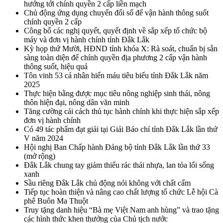
hướng tới chính quyền 2 cấp liền mạch
Chủ động ứng dụng chuyển đổi số để vận hành thông suốt
chính quyền 2 cấp
Công bố các nghị quyết, quyết định về sắp xếp tổ chức bộ
máy và đơn vị hành chính tỉnh Đắk Lắk
Kỳ họp thứ Mười, HĐND tỉnh khóa X: Rà soát, chuẩn bị sẵn
sàng toàn diện để chính quyền địa phương 2 cấp vận hành
thông suốt, hiệu quả
Tôn vinh 53 cá nhân hiến máu tiêu biểu tỉnh Đắk Lắk năm
2025
Thực hiện bằng được mục tiêu nông nghiệp sinh thái, nông
thôn hiện đại, nông dân văn minh
Tăng cường cải cách thủ tục hành chính khi thực hiện sắp xếp
đơn vị hành chính
Có 49 tác phẩm đạt giải tại Giải Báo chí tỉnh Đắk Lắk lần thứ
V năm 2024
Hội nghị Ban Chấp hành Đảng bộ tỉnh Đắk Lắk lần thứ 33
(mở rộng)
Đắk Lắk chung tay giảm thiểu rác thải nhựa, lan tỏa lối sống
xanh
Sầu riêng Đắk Lắk chủ động nói không với chất cấm
Tiếp tục hoàn thiện và nâng cao chất lượng tổ chức Lễ hội Cà
phê Buôn Ma Thuột
Truy tặng danh hiệu “Bà mẹ Việt Nam anh hùng” và trao tặng
các hình thức khen thưởng của Chủ tịch nước