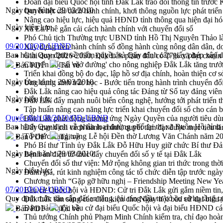
Đoàn đại biểu Quốc hội tỉnh Đắk Lắk trao đổi thông tin trước
Ngày ban hành:
29/03/2010
Quyết liệt cải cách hành chính, khơi thông nguồn lực phát triển
Nâng cao hiệu lực, hiệu quả HĐND tỉnh thông qua hiện đại hó
Ngày hiệu lực:
Xã Ea Phê gắn cải cách hành chính với chuyển đổi số
Phó Chủ tịch Thường trực UBND tỉnh Hồ Thị Nguyên Thảo làm
09/2010/QĐ-UBND
Xây dựng nền hành chính số đồng hành cùng nông dân dân, d
Ban hành Quy định về thẩm quyền và Quy trình cấp giấy phép xây d
Giai đoạn 2026-2030, Đắk Lắk phấn đấu có 77% xã đạt chuẩn
Chuyển đổi số 'mở đường' cho nông nghiệp Đắk Lắk tăng trưở
Bản PDF
Tải về
Triển khai đồng bộ đo đạc, lập hồ sơ địa chính, hoàn thiện cơ sở
Ngày ban hành:
29/03/2010
Ứng dụng sinh trắc học - Bước tiến trong hành trình chuyển đổ
Đắk Lắk nâng cao hiệu quả công tác Đảng từ Sổ tay đảng viên 
Ngày hiệu lực:
Đắk Lắk đẩy mạnh nuôi biển công nghệ, hướng tới phát triển 
Tập huấn nâng cao năng lực triển khai chuyển đổi số cho cán 
Quyết định 08/2010/QĐ-UBND
Đắk Lắk phát động hưởng ứng Ngày Quyền của người tiêu dù
Ban hành Quy định về phân loại đường phố tại thị xã Buôn Hồ, tỉnh 
Đẩy mạnh cải cách hành chính, quyết tâm đạt được mục tiêu tă
Tổ chức trang trọng Lễ hội Đền thờ Lương Văn Chánh năm 2
Bản PDF
Tải về
Phó Bí thư Tỉnh ủy Đắk Lắk Đỗ Hữu Huy giữ chức Bí thư Đả
Ngày ban hành:
29/03/2010
Bệnh án điện tử thúc đẩy chuyển đổi số y tế tại Đắk Lắk
Chuyển đổi số thư viện: Mở rộng không gian tri thức trong thời
Ngày hiệu lực:
Đánh giá, rút kinh nghiệm công tác tổ chức diễn tập trước ngà
Chương trình “Gặp gỡ hữu nghị – Friendship Meeting New Ye
07/2010/QĐ-UBND
Bầu cử Quốc hội và HĐND: Cử tri Đắk Lắk gửi gắm niềm tin, 
Quy định mức thu cấp đất an táng, cải táng đầu tư có cơ sở hạ tầng 
Đắk Lắk sẵn sàng các điều kiện cho Ngày hội bầu cử đại bi
Đảm bảo cuộc bầu cử đại biểu Quốc hội và đại biểu HĐND các 
Bản PDF
Tải về
Thủ tướng Chính phủ Phạm Minh Chính kiểm tra, chỉ đạo hoàn 