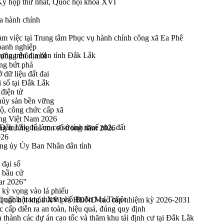
 Kỳ họp thứ nhất, Quốc hội khóa XVI
a hành chính
 việc tại Trung tâm Phục vụ hành chính công xã Ea Phê
oanh nghiệp
ựng trên địa bàn tỉnh Đắk Lắk
 nông thôn mới
ng bứt phá
 dữ liệu đất đai
i số tại Đắk Lắk
điện tử
thủy sản bền vững
bộ, công chức cấp xã
ng Việt Nam 2026
Đắk Lắk để làm cơ sở tính thuế nhà, đất
ng trưởng hai con số trong năm 2026
026
ng ủy Ủy Ban Nhân dân tỉnh
 đại số
y bầu cử
ar 2026”
kỳ vọng vào lá phiếu
tại nghĩa trang thành phố Buôn Ma Thuột
ểu Quốc hội khóa XVI và HĐND các cấp nhiệm kỳ 2026-2031
cấp diễn ra an toàn, hiệu quả, đúng quy định
thành các dự án cao tốc và thăm khu tái định cư tại Đắk Lắk