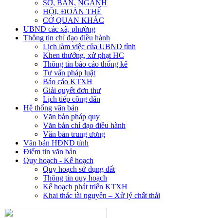
SỞ, BAN, NGÀNH
HỘI, ĐOÀN THỂ
CƠ QUAN KHÁC
UBND các xã, phường
Thông tin chỉ đạo điều hành
Lịch làm việc của UBND tỉnh
Khen thưởng, xử phạt HC
Thông tin báo cáo thống kê
Tư vấn pháp luật
Báo cáo KTXH
Giải quyết đơn thư
Lịch tiếp công dân
Hệ thống văn bản
Văn bản pháp quy
Văn bản chỉ đạo điều hành
Văn bản trung ương
Văn bản HĐND tỉnh
Điểm tin văn bản
Quy hoạch - Kế hoạch
Quy hoạch sử dụng đất
Thông tin quy hoạch
Kế hoạch phát triển KTXH
Khai thác tài nguyên – Xử lý chất thải