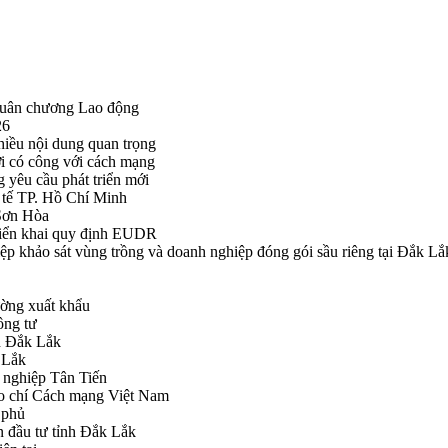
Huân chương Lao động
26
hiều nội dung quan trọng
i có công với cách mạng
g yêu cầu phát triển mới
tế TP. Hồ Chí Minh
ã Sơn Hòa
triển khai quy định EUDR
khảo sát vùng trồng và doanh nghiệp đóng gói sầu riêng tại Đắk Lắ
ường xuất khẩu
ông tư
nh Đắk Lắk
k Lắk
 nghiệp Tân Tiến
o chí Cách mạng Việt Nam
 phủ
n đầu tư tỉnh Đắk Lắk