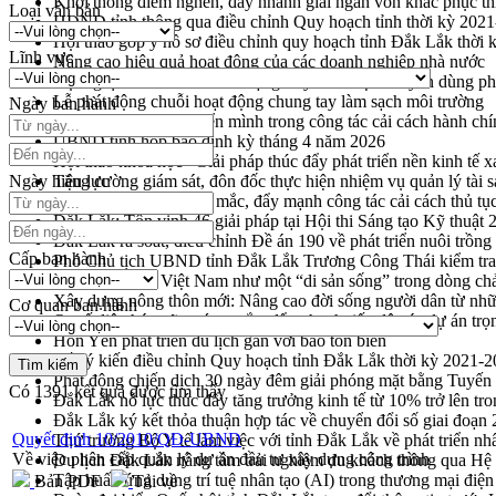
Khơi thông điểm nghẽn, đẩy nhanh giải ngân vốn khắc phục thi
Loại văn bản
HĐND tỉnh thông qua điều chỉnh Quy hoạch tỉnh thời kỳ 202
Hội thảo góp ý hồ sơ điều chỉnh quy hoạch tỉnh Đắk Lắk thời
Lĩnh vực
Nâng cao hiệu quả hoạt động của các doanh nghiệp nhà nước
Hội nghị triển khai kết nối mạng truyền số liệu chuyên dùng 
Lễ phát động chuỗi hoạt động chung tay làm sạch môi trường
Ngày ban hành
Xã Ea Kar bước chuyển mình trong công tác cải cách hành ch
UBND tỉnh họp báo định kỳ tháng 4 năm 2026
Hội thảo khoa học “Giải pháp thúc đẩy phát triển nền kinh tế x
Ngày hiệu lực
Tăng cường giám sát, đôn đốc thực hiện nhiệm vụ quản lý tài 
Tháo gỡ những vướng mắc, đẩy mạnh công tác cải cách thủ tục
Đắk Lắk: Tôn vinh 46 giải pháp tại Hội thi Sáng tạo Kỹ thuật 
Đắk Lắk rà soát, điều chỉnh Đề án 190 về phát triển nuôi trồng
Cấp ban hành
Phó Chủ tịch UBND tỉnh Đắk Lắk Trương Công Thái kiểm tra
Định vị cà phê Việt Nam như một “di sản sống” trong dòng ch
Xây dựng nông thôn mới: Nâng cao đời sống người dân từ nhữ
Cơ quan ban hành
Quyết liệt tháo gỡ vướng mắc, đẩy nhanh tiến độ các dự án t
Hòn Yến phát triển du lịch gắn với bảo tồn biển
Lấy ý kiến điều chỉnh Quy hoạch tỉnh Đắk Lắk thời kỳ 2021-
Phát động chiến dịch 30 ngày đêm giải phóng mặt bằng Tuyến
Có
1391
kết quả được tìm thấy
Đắk Lắk nỗ lực thúc đẩy tăng trưởng kinh tế từ 10% trở lên tr
Đắk Lắk ký kết thỏa thuận hợp tác về chuyển đổi số giai đoạ
Quyết định 10/2010/QĐ-UBND
Thứ trưởng Bộ Y tế làm việc với tỉnh Đắk Lắk về phát triển nhâ
Về việc phân cấp quản lý dự án đầu tư xây dựng công trình
Du lịch Đắk Lắk nâng tầm trải nghiệm du khách thông qua Hệ 
Tập huấn ứng dụng trí tuệ nhân tạo (AI) trong thương mại điệ
Bản PDF
Tải về