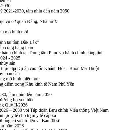
ên tai
1-2030
 kỳ 2021-2030, tầm nhìn đến năm 2050
phục vụ cơ quan Đảng, Nhà nước
ính mô hình mới
anh tại tỉnh Đắk Lắk”
sản công hàng tuần
 hành chính tại Trung tâm Phục vụ hành chính công tỉnh
2024 - 2025
 thủy sản
 thực địa Dự án cao tốc Khánh Hòa - Buôn Ma Thuột
ảy toàn cầu
ng mô hình thiết thực
rọng điểm trong Khu kinh tế Nam Phú Yên
2030, tầm nhìn đến năm 2050
 đường bộ ven biển
ong Quý II/2026
n 2026 – 2030 với Tập đoàn Bưu chính Viễn thông Việt Nam
n lực y tế cho trạm y tế cấp xã
thống cơ sở dữ liệu và Bản đồ số
n tử năm 2026