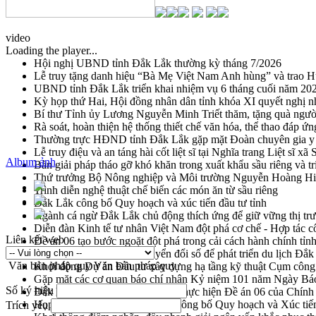
video
Loading the player...
Hội nghị UBND tỉnh Đắk Lắk thường kỳ tháng 7/2026
Lễ truy tặng danh hiệu “Bà Mẹ Việt Nam Anh hùng” và trao 
UBND tỉnh Đắk Lắk triển khai nhiệm vụ 6 tháng cuối năm 20
Kỳ họp thứ Hai, Hội đồng nhân dân tỉnh khóa XI quyết nghị n
Bí thư Tỉnh ủy Lương Nguyễn Minh Triết thăm, tặng quà ngườ
Rà soát, hoàn thiện hệ thống thiết chế văn hóa, thể thao đáp ứn
Thường trực HĐND tỉnh Đắk Lắk gặp mặt Đoàn chuyên gia y 
Lễ truy điệu và an táng hài cốt liệt sĩ tại Nghĩa trang Liệt sĩ x
Album ảnh
Bàn giải pháp tháo gỡ khó khăn trong xuất khẩu sầu riêng và 
Thứ trưởng Bộ Nông nghiệp và Môi trường Nguyễn Hoàng Hiệp 
Trình diễn nghệ thuật chế biến các món ăn từ sầu riêng
Đắk Lắk công bố Quy hoạch và xúc tiến đầu tư tỉnh
Ngành cá ngừ Đắk Lắk chủ động thích ứng để giữ vững thị tr
Diễn đàn Kinh tế tư nhân Việt Nam đột phá cơ chế - Hợp tác c
Liên kết web
Đề án 06 tạo bước ngoặt đột phá trong cải cách hành chính tỉ
Kết nối tour, đẩy mạnh chuyển đổi số để phát triển du lịch Đắ
Văn bản pháp quy
Văn bản pháp quy
Khởi động Dự án Đầu tư xây dựng hạ tầng kỹ thuật Cụm công
Gặp mặt các cơ quan báo chí nhân Kỷ niệm 101 năm Ngày Bá
Số ký hiệu
Đắk Lắk sơ kết 4 năm triển khai thực hiện Đề án 06 của Chính
Họp báo thông tin về Hội nghị Công bố Quy hoạch và Xúc tiế
Trích yếu