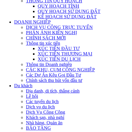
THÔNG TIN QUY HOẠCH
QUY HOẠCH TỈNH
QUY HOẠCH SỬ DỤNG ĐẤT
KẾ HOẠCH SỬ DỤNG ĐẤT
DOANH NGHIỆP
DỊCH VỤ CÔNG TRỰC TUYẾN
PHẢN ÁNH KIẾN NGHỊ
CHÍNH SÁCH MỚI
Thông tin xúc tiến
XÚC TIẾN ĐẦU TƯ
XÚC TIẾN THƯƠNG MẠI
XÚC TIẾN DU LỊCH
Thông tin Doanh nghiệp
CÁC KHU, CỤM CÔNG NGHIỆP
Các Dự Án Kêu Gọi Đầu Tư
Chính sách thu hút vốn đầu tư
Du khách
Địa danh, di tích, thắng cảnh
Lễ hội
Các tuyến du lịch
Dịch vụ du lịch
Dịch Vụ Công Cộng
Khách sạn, nhà nghỉ
Nhà hàng, Quán ăn
BẢO TÀNG