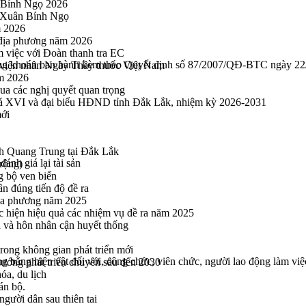
 Bính Ngọ 2026
u Xuân Bính Ngọ
m 2026
 địa phương năm 2026
m việc với Đoàn thanh tra EC
chứng khoán ban hành kèm theo Quyết định số 87/2007/QĐ-BTC ngày 22
viện nhân Ngày Thầy thuốc Việt Nam
ăm 2026
a các nghị quyết quan trọng
hoá XVI và đại biểu HĐND tỉnh Đắk Lắk, nhiệm kỳ 2026-2031
mới
h Quang Trung tại Đắk Lắk
ánh giá lại tài sản
rộng)
g bộ ven biển
n đúng tiến độ đề ra
địa phương năm 2025
hực hiện hiệu quả các nhiệm vụ đề ra năm 2025
n và hôn nhân cận huyết thống
rong không gian phát triển mới
bằng hiện vật đối với, công chức, viên chức, người lao động làm việc
 hướng phát triển chuyên sâu đến 2030
óa, du lịch
án bộ.
gười dân sau thiên tai