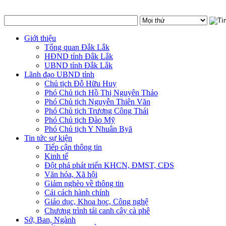
Giới thiệu
Tổng quan Đắk Lắk
HĐND tỉnh Đắk Lắk
UBND tỉnh Đắk Lắk
Lãnh đạo UBND tỉnh
Chủ tịch Đỗ Hữu Huy
Phó Chủ tịch Hồ Thị Nguyên Thảo
Phó Chủ tịch Nguyễn Thiên Văn
Phó Chủ tịch Trương Công Thái
Phó Chủ tịch Đào Mỹ
Phó Chủ tịch Y Nhuân Byă
Tin tức sự kiện
Tiếp cận thông tin
Kinh tế
Đột phá phát triển KHCN, ĐMST, CĐS
Văn hóa, Xã hội
Giảm nghèo về thông tin
Cải cách hành chính
Giáo dục, Khoa học, Công nghệ
Chương trình tái canh cây cà phê
Sở, Ban, Ngành