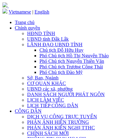
Vietnamese
|
English
Trang chủ
Chính quyền
HĐND TỈNH
UBND tỉnh Đắk Lắk
LÃNH ĐẠO UBND TỈNH
Chủ tịch Đỗ Hữu Huy
Phó Chủ tịch Hồ Thị Nguyên Thảo
Phó Chủ tịch Nguyễn Thiên Văn
Phó Chủ tịch Trương Công Thái
Phó Chủ tịch Đào Mỹ
Sở, Ban, Ngành
CƠ QUAN KHÁC
UBND các xã, phường
DANH SÁCH NGƯỜI PHÁT NGÔN
LỊCH LÀM VIỆC
LỊCH TIẾP CÔNG DÂN
CÔNG DÂN
DỊCH VỤ CÔNG TRỰC TUYẾN
PHẢN ÁNH HIỆN TRƯỜNG
PHẢN ÁNH KIẾN NGHỊ TTHC
CHÍNH SÁCH MỚI