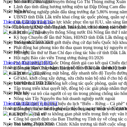
Ngày ban hành:
29/03/2010
Sôi nổi Hội đua ngựa truyền thống Gò Thì Thùng mừng Xuân
Lãnh đạo tỉnh dâng hương tưởng niệm tại Đập Đồng Cam đầ
Ngày hiệu lực:
Ngành nông nghiệp phấn đấu tăng trưởng đạt 5,86% trong nă
UBND tỉnh Đắk Lắk triển khai công tác quốc phòng, quân sự
Thông tư 43/2010/TT-BTC
Đắk Lắk tập trung toàn lực khắc phục tồn tại IUU, sẵn sàng là
Sửa đổi, bổ sung Quy chế đăng ký, lưu ký, bù trừ và thanh toán 
Chủ tịch UBND tỉnh Tạ Anh Tuấn thăm, chúc mừng các bệnh 
Rộn ràng lễ hội truyền thống Sông nước Đà Nông lần thứ I n
Bản PDF
Tải về
Kỳ họp Chuyên đề lần thứ Năm, HĐND tỉnh Đắk Lắk thông qu
Ngày ban hành:
25/03/2010
Thống nhất danh sách giới thiệu ứng cử đại biểu Quốc hội k
Phát động hai phong trào thi đua quan trọng trong kỷ nguyên 
Ngày hiệu lực:
Hội nghị lần thứ tư Ban Chỉ đạo công tác bầu cử tỉnh Đắk Lắk
Hội nghị Báo cáo viên Trung ương tháng 01/2026
Thông tư 40/2010/TT-BTC
Phó Thủ tướng Hồ Quốc Dũng đánh giá cao kết quả Chiến dịc
Hướng dẫn xác định thu nhập chịu thuế đối với khoản chênh lệch do đ
Hội nghị Ban Chấp hành Đảng bộ tỉnh Đắk Lắk lần thứ 2 (mở 
Tập trung giải phóng mặt bằng, đẩy nhanh tiến độ Tuyến đườn
Bản PDF
Tải về
Gỡ khó, khởi công xây dựng, sửa chữa toàn bộ nhà ở cho hộ dâ
Ngày ban hành:
23/03/2010
UBND tỉnh Đắk Lắk tổng kết công tác quốc phòng, quân sự 
Tập trung triển khai quyết liệt, đồng bộ các giải pháp nhằm t
Ngày hiệu lực:
Phát huy vai trò của người có uy tín trong phòng chống tảo hô
Nông sản Tây Nguyên thu hút doanh nghiệp nước ngoài
Thông tư 08/2010/TT-BTTTT
Đắk Lắk định vị thương hiệu du lịch “Biển – Rừng – Cà phê” t
Hướng dẫn thực hiện chế độ phụ cấp độc hại, nguy hiểm và bồi dưỡng 
Hội nghị chia sẻ kinh nghiệm, chuyển giao kỹ thuật y tế, định
Chuyển đổi số mở ra không gian phát triển trong lĩnh vực văn h
Bản PDF
Tải về
Công bố quyết định của Ban Thường vụ Tỉnh ủy về công tác c
Ngày ban hành:
23/03/2010
Thủ tướng Phạm Minh Chính: Khẩn trương tái thiết cuộc sống n