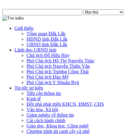
Giới thiệu
Tổng quan Đắk Lắk
HĐND tỉnh Đắk Lắk
UBND tỉnh Đắk Lắk
Lãnh đạo UBND tỉnh
Chủ tịch Đỗ Hữu Huy
Phó Chủ tịch Hồ Thị Nguyên Thảo
Phó Chủ tịch Nguyễn Thiên Văn
Phó Chủ tịch Trương Công Thái
Phó Chủ tịch Đào Mỹ
Phó Chủ tịch Y Nhuân Byă
Tin tức sự kiện
Tiếp cận thông tin
Kinh tế
Đột phá phát triển KHCN, ĐMST, CĐS
Văn hóa, Xã hội
Giảm nghèo về thông tin
Cải cách hành chính
Giáo dục, Khoa học, Công nghệ
Chương trình tái canh cây cà phê