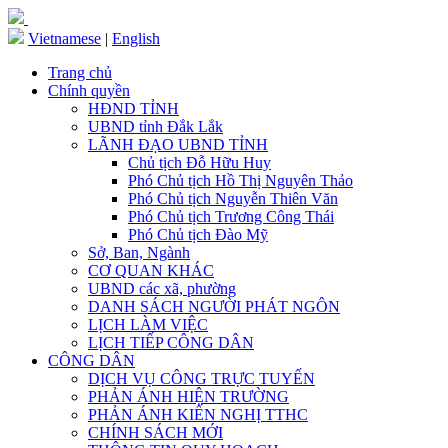
Vietnamese
|
English
Trang chủ
Chính quyền
HĐND TỈNH
UBND tỉnh Đắk Lắk
LÃNH ĐẠO UBND TỈNH
Chủ tịch Đỗ Hữu Huy
Phó Chủ tịch Hồ Thị Nguyên Thảo
Phó Chủ tịch Nguyễn Thiên Văn
Phó Chủ tịch Trương Công Thái
Phó Chủ tịch Đào Mỹ
Sở, Ban, Ngành
CƠ QUAN KHÁC
UBND các xã, phường
DANH SÁCH NGƯỜI PHÁT NGÔN
LỊCH LÀM VIỆC
LỊCH TIẾP CÔNG DÂN
CÔNG DÂN
DỊCH VỤ CÔNG TRỰC TUYẾN
PHẢN ÁNH HIỆN TRƯỜNG
PHẢN ÁNH KIẾN NGHỊ TTHC
CHÍNH SÁCH MỚI