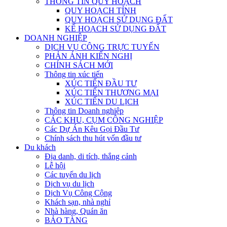
THÔNG TIN QUY HOẠCH
QUY HOẠCH TỈNH
QUY HOẠCH SỬ DỤNG ĐẤT
KẾ HOẠCH SỬ DỤNG ĐẤT
DOANH NGHIỆP
DỊCH VỤ CÔNG TRỰC TUYẾN
PHẢN ÁNH KIẾN NGHỊ
CHÍNH SÁCH MỚI
Thông tin xúc tiến
XÚC TIẾN ĐẦU TƯ
XÚC TIẾN THƯƠNG MẠI
XÚC TIẾN DU LỊCH
Thông tin Doanh nghiệp
CÁC KHU, CỤM CÔNG NGHIỆP
Các Dự Án Kêu Gọi Đầu Tư
Chính sách thu hút vốn đầu tư
Du khách
Địa danh, di tích, thắng cảnh
Lễ hội
Các tuyến du lịch
Dịch vụ du lịch
Dịch Vụ Công Cộng
Khách sạn, nhà nghỉ
Nhà hàng, Quán ăn
BẢO TÀNG