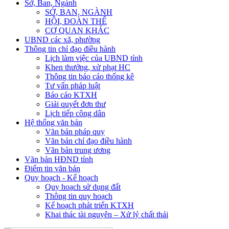
Sở, Ban, Ngành
SỞ, BAN, NGÀNH
HỘI, ĐOÀN THỂ
CƠ QUAN KHÁC
UBND các xã, phường
Thông tin chỉ đạo điều hành
Lịch làm việc của UBND tỉnh
Khen thưởng, xử phạt HC
Thông tin báo cáo thống kê
Tư vấn pháp luật
Báo cáo KTXH
Giải quyết đơn thư
Lịch tiếp công dân
Hệ thống văn bản
Văn bản pháp quy
Văn bản chỉ đạo điều hành
Văn bản trung ương
Văn bản HĐND tỉnh
Điểm tin văn bản
Quy hoạch - Kế hoạch
Quy hoạch sử dụng đất
Thông tin quy hoạch
Kế hoạch phát triển KTXH
Khai thác tài nguyên – Xử lý chất thải