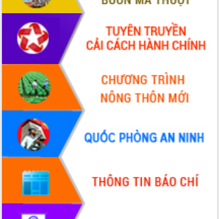
VIDEO
Không có file video nào để phát.
ALBUM ẢNH
LIÊN KẾT WEB