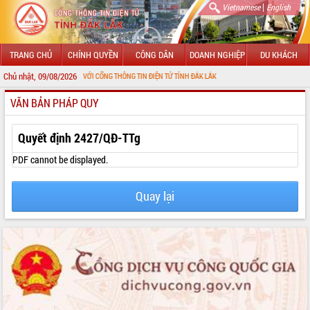
|
Vietnamese
English
TRANG CHỦ
CHÍNH QUYỀN
CÔNG DÂN
DOANH NGHIỆP
DU KHÁCH
Chủ nhật, 09/08/2026
ÀO MỪNG ĐẾN VỚI CỔNG THÔNG TIN ĐIỆN TỬ TỈNH ĐẮK LẮK
VĂN BẢN PHÁP QUY
GIỚI THIỆU
LÃNH ĐẠO UBND TỈNH
Quyết định 2427/QĐ-TTg
TIN TỨC SỰ KIỆN
PDF cannot be displayed.
SỞ, BAN, NGÀNH
Quay lại
UBND CÁC XÃ, PHƯỜNG
THÔNG TIN CHỈ ĐẠO ĐIỀU HÀNH
HỆ THỐNG VĂN BẢN
VĂN BẢN HĐND TỈNH