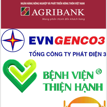
Định vị cà phê Việt Nam như một “di
sản sống” trong dòng chảy toàn cầu
Xây dựng nông thôn mới: Nâng cao đời
sống người dân từ những mô hình thiết
thực
Quyết liệt tháo gỡ vướng mắc, đẩy
nhanh tiến độ các dự án trọng điểm
trong Khu kinh tế Nam Phú Yên
Hòn Yến phát triển du lịch gắn với bảo
tồn biển
Lấy ý kiến điều chỉnh Quy hoạch tỉnh
Đắk Lắk thời kỳ 2021-2030, tầm nhìn
đến năm 2050
Phát động chiến dịch 30 ngày đêm
giải phóng mặt bằng Tuyến đường bộ
ven biển
Đắk Lắk nỗ lực thúc đẩy tăng trưởng
kinh tế từ 10% trở lên trong Quý
II/2026
Đắk Lắk ký kết thỏa thuận hợp tác về
chuyển đổi số giai đoạn 2026 – 2030