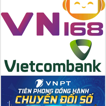
với Tập đoàn Bưu chính Viễn thông
Việt Nam
Thứ trưởng Bộ Y tế làm việc với tỉnh
Đắk Lắk về phát triển nhân lực y tế
cho trạm y tế cấp xã
Du lịch Đắk Lắk nâng tầm trải nghiệm
du khách thông qua Hệ thống cơ sở dữ
liệu và Bản đồ số
Tập huấn ứng dụng trí tuệ nhân tạo (AI)
trong thương mại điện tử năm 2026
Đoàn đại biểu Quốc hội tỉnh Đắk Lắk
trao đổi thông tin trước Kỳ họp thứ
nhất, Quốc hội khóa XVI
Quyết liệt cải cách hành chính, khơi
thông nguồn lực phát triển
Nâng cao hiệu lực, hiệu quả HĐND
tỉnh thông qua hiện đại hóa hành chính
Xã Ea Phê gắn cải cách hành chính với
chuyển đổi số
Phó Chủ tịch Thường trực UBND tỉnh