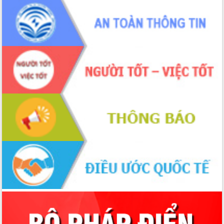
sầu riêng tại Đắk Lắk
Trình diễn nghệ thuật chế biến các
món ăn từ sầu riêng
Đắk Lắk công bố Quy hoạch và xúc
tiến đầu tư tỉnh
Ngành cá ngừ Đắk Lắk chủ động thích
ứng để giữ vững thị trường xuất khẩu
Diễn đàn Kinh tế tư nhân Việt Nam đột
phá cơ chế - Hợp tác công tư
Đề án 06 tạo bước ngoặt đột phá trong
cải cách hành chính tỉnh Đắk Lắk
Kết nối tour, đẩy mạnh chuyển đổi số
để phát triển du lịch Đắk Lắk
Khởi động Dự án Đầu tư xây dựng hạ
tầng kỹ thuật Cụm công nghiệp Tân
Tiến
Gặp mặt các cơ quan báo chí nhân Kỷ
niệm 101 năm Ngày Báo chí Cách
mạng Việt Nam
Đắk Lắk sơ kết 4 năm triển khai thực