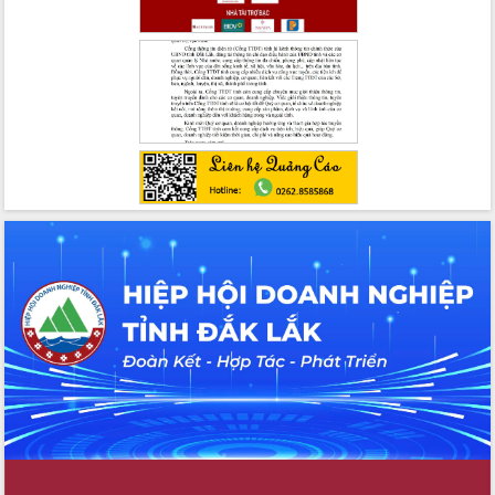
UBND tỉnh họp báo định kỳ tháng 4
năm 2026
Hội thảo khoa học “Giải pháp thúc đẩy
phát triển nền kinh tế xanh tại tỉnh
Đắk Lắk”
Tăng cường giám sát, đôn đốc thực
hiện nhiệm vụ quản lý tài sản công
hàng tuần
Tháo gỡ những vướng mắc, đẩy mạnh
công tác cải cách thủ tục hành chính
tại Trung tâm Phục vụ hành chính
công tỉnh
Đắk Lắk: Tôn vinh 46 giải pháp tại Hội
thi Sáng tạo Kỹ thuật 2024 - 2025
Đắk Lắk rà soát, điều chỉnh Đề án 190
về phát triển nuôi trồng thủy sản
Phó Chủ tịch UBND tỉnh Đắk Lắk
Trương Công Thái kiểm tra thực địa
Dự án cao tốc Khánh Hòa - Buôn Ma
Thuột