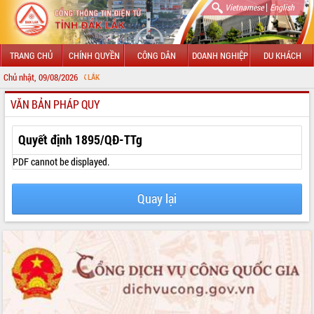
|
Vietnamese
English
TRANG CHỦ
CHÍNH QUYỀN
CÔNG DÂN
DOANH NGHIỆP
DU KHÁCH
Chủ nhật, 09/08/2026
CHÀO MỪN
VĂN BẢN PHÁP QUY
GIỚI THIỆU
LÃNH ĐẠO UBND TỈNH
Quyết định 1895/QĐ-TTg
TIN TỨC SỰ KIỆN
PDF cannot be displayed.
SỞ, BAN, NGÀNH
Quay lại
UBND CÁC XÃ, PHƯỜNG
THÔNG TIN CHỈ ĐẠO ĐIỀU HÀNH
HỆ THỐNG VĂN BẢN
VĂN BẢN HĐND TỈNH