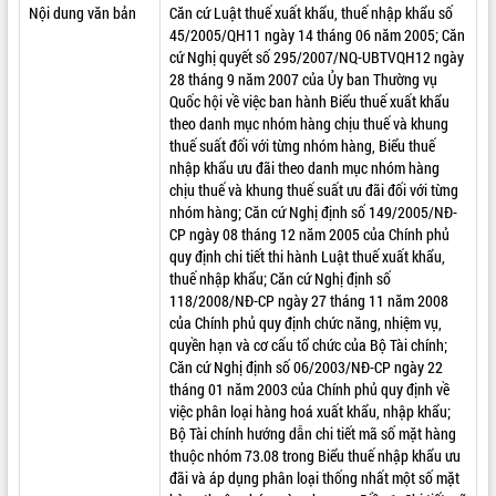
Nội dung văn bản
Căn cứ Luật thuế xuất khẩu, thuế nhập khẩu số
ĐIỂM TIN VĂN BẢN
45/2005/QH11 ngày 14 tháng 06 năm 2005; Căn
cứ Nghị quyết số 295/2007/NQ-UBTVQH12 ngày
QUY HOẠCH - KẾ HOẠCH
28 tháng 9 năm 2007 của Ủy ban Thường vụ
Quốc hội về việc ban hành Biểu thuế xuất khẩu
theo danh mục nhóm hàng chịu thuế và khung
thuế suất đối với từng nhóm hàng, Biểu thuế
nhập khẩu ưu đãi theo danh mục nhóm hàng
chịu thuế và khung thuế suất ưu đãi đối với từng
nhóm hàng; Căn cứ Nghị định số 149/2005/NĐ-
CP ngày 08 tháng 12 năm 2005 của Chính phủ
quy định chi tiết thi hành Luật thuế xuất khẩu,
thuế nhập khẩu; Căn cứ Nghị định số
118/2008/NĐ-CP ngày 27 tháng 11 năm 2008
của Chính phủ quy định chức năng, nhiệm vụ,
quyền hạn và cơ cấu tổ chức của Bộ Tài chính;
Căn cứ Nghị định số 06/2003/NĐ-CP ngày 22
tháng 01 năm 2003 của Chính phủ quy định về
việc phân loại hàng hoá xuất khẩu, nhập khẩu;
Bộ Tài chính hướng dẫn chi tiết mã số mặt hàng
thuộc nhóm 73.08 trong Biểu thuế nhập khẩu ưu
đãi và áp dụng phân loại thống nhất một số mặt