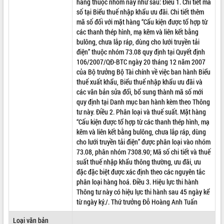
hàng thuộc nhóm này như sau: Điều 1. Chi tiết mã
số tại Biểu thuế nhập khẩu ưu đãi. Chi tiết thêm
VIDEO
mã số đối với mặt hàng “Cấu kiện được tổ hợp từ
các thanh thép hình, mạ kẽm và liên kết bằng
bulông, chưa lắp ráp, dùng cho lưới truyền tải
điện” thuộc nhóm 73.08 quy định tại Quyết định
106/2007/QĐ-BTC ngày 20 tháng 12 năm 2007
của Bộ trưởng Bộ Tài chính về việc ban hành Biểu
thuế xuất khẩu, Biểu thuế nhập khẩu ưu đãi và
các văn bản sửa đổi, bổ sung thành mã số mới
quy định tại Danh mục ban hành kèm theo Thông
tư này. Điều 2. Phân loại và thuế suất. Mặt hàng
Lễ truy tặng danh hiệu “Bà Mẹ Việt
“Cấu kiện được tổ hợp từ các thanh thép hình, mạ
Nam Anh hùng” và trao Huân chương
kẽm và liên kết bằng bulông, chưa lắp ráp, dùng
Lao động
cho lưới truyền tải điện” được phân loại vào nhóm
UBND tỉnh Đắk Lắk triển khai nhiệm
73.08, phân nhóm 7308.90; Mã số chi tiết và thuế
vụ 6 tháng cuối năm 2026
suất thuế nhập khẩu thông thường, ưu đãi, ưu
Kỳ họp thứ Hai, Hội đồng nhân dân
đặc đặc biệt được xác định theo các nguyên tắc
tỉnh khóa XI quyết nghị nhiều nội dung
phân loại hàng hoá. Điều 3. Hiệu lực thi hành
quan trọng
ALBUM ẢNH
Thông tư này có hiệu lực thi hành sau 45 ngày kể
Bí thư Tỉnh ủy Lương Nguyễn Minh
từ ngày ký./. Thứ trưởng Đỗ Hoàng Anh Tuấn
Triết thăm, tặng quà người có công với
Loại văn bản
cách mạng