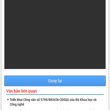
ứng để giữ vững thị trường xuất khẩu
Diễn đàn Kinh tế tư nhân Việt Nam đột
phá cơ chế - Hợp tác công tư
Đề án 06 tạo bước ngoặt đột phá trong
cải cách hành chính tỉnh Đắk Lắk
Kết nối tour, đẩy mạnh chuyển đổi số
để phát triển du lịch Đắk Lắk
Khởi động Dự án Đầu tư xây dựng hạ
tầng kỹ thuật Cụm công nghiệp Tân
Tiến
Gặp mặt các cơ quan báo chí nhân Kỷ
niệm 101 năm Ngày Báo chí Cách
mạng Việt Nam
Đắk Lắk sơ kết 4 năm triển khai thực
hiện Đề án 06 của Chính phủ
Quay lại
Họp báo thông tin về Hội nghị Công bố
Quy hoạch và Xúc tiến đầu tư tỉnh Đắk
Văn bản liên quan
Lắk
Khơi thông điểm nghẽn, đẩy nhanh
Triển khai Công văn số 5799/BKHCN-CĐSQG của Bộ Khoa học và
Công nghệ
giải ngân vốn khắc phục thiên tai