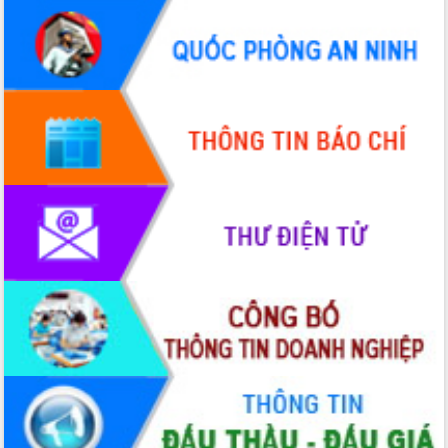
du khách thông qua Hệ thống cơ sở dữ
liệu và Bản đồ số
Tập huấn ứng dụng trí tuệ nhân tạo (AI)
trong thương mại điện tử năm 2026
Đoàn đại biểu Quốc hội tỉnh Đắk Lắk
trao đổi thông tin trước Kỳ họp thứ
nhất, Quốc hội khóa XVI
Quyết liệt cải cách hành chính, khơi
thông nguồn lực phát triển
Nâng cao hiệu lực, hiệu quả HĐND
tỉnh thông qua hiện đại hóa hành chính
Xã Ea Phê gắn cải cách hành chính với
chuyển đổi số
Phó Chủ tịch Thường trực UBND tỉnh
Hồ Thị Nguyên Thảo làm việc tại Trung
tâm Phục vụ hành chính công xã Ea
Phê
Xây dựng nền hành chính số đồng
hành cùng nông dân dân, doanh nghiệp
Giai đoạn 2026-2030, Đắk Lắk phấn
đấu có 77% xã đạt chuẩn nông thôn