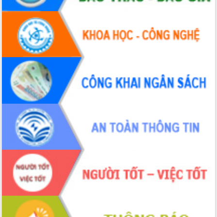
mới
Chuyển đổi số 'mở đường' cho nông
nghiệp Đắk Lắk tăng trưởng bứt phá
Triển khai đồng bộ đo đạc, lập hồ sơ
địa chính, hoàn thiện cơ sở dữ liệu đất
đai
Ứng dụng sinh trắc học - Bước tiến
trong hành trình chuyển đổi số tại Đắk
Lắk
Đắk Lắk nâng cao hiệu quả công tác
Đảng từ Sổ tay đảng viên điện tử
Đắk Lắk đẩy mạnh nuôi biển công
nghệ, hướng tới phát triển thủy sản
bền vững
Tập huấn nâng cao năng lực triển khai
chuyển đổi số cho cán bộ, công chức
cấp xã
Đắk Lắk phát động hưởng ứng Ngày
Quyền của người tiêu dùng Việt Nam
2026