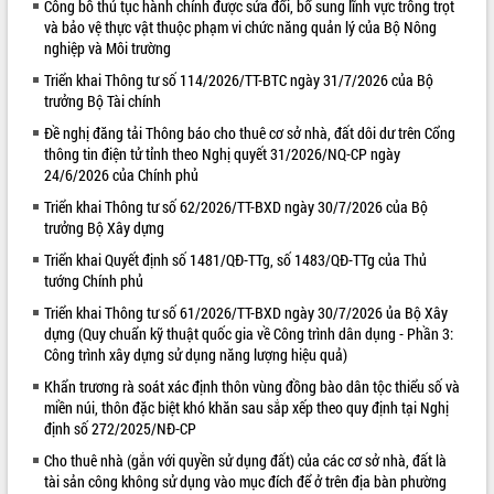
HĐND tỉnh thông qua điều chỉnh Quy
Công bố thủ tục hành chính được sửa đổi, bổ sung lĩnh vực trồng trọt
hoạch tỉnh thời kỳ 2021-2030
và bảo vệ thực vật thuộc phạm vi chức năng quản lý của Bộ Nông
nghiệp và Môi trường
Hội thảo góp ý hồ sơ điều chỉnh quy
hoạch tỉnh Đắk Lắk thời kỳ 2021-2030,
Triển khai Thông tư số 114/2026/TT-BTC ngày 31/7/2026 của Bộ
tầm nhìn đến năm 2050
trưởng Bộ Tài chính
Nâng cao hiệu quả hoạt động của các
Đề nghị đăng tải Thông báo cho thuê cơ sở nhà, đất dôi dư trên Cổng
doanh nghiệp nhà nước
thông tin điện tử tỉnh theo Nghị quyết 31/2026/NQ-CP ngày
Hội nghị triển khai kết nối mạng
24/6/2026 của Chính phủ
truyền số liệu chuyên dùng phục vụ cơ
Triển khai Thông tư số 62/2026/TT-BXD ngày 30/7/2026 của Bộ
quan Đảng, Nhà nước
trưởng Bộ Xây dựng
Lễ phát động chuỗi hoạt động chung
Triển khai Quyết định số 1481/QĐ-TTg, số 1483/QĐ-TTg của Thủ
tay làm sạch môi trường
tướng Chính phủ
Xã Ea Kar bước chuyển mình trong
Triển khai Thông tư số 61/2026/TT-BXD ngày 30/7/2026 ủa Bộ Xây
công tác cải cách hành chính mô hình
dựng (Quy chuẩn kỹ thuật quốc gia về Công trình dân dụng - Phần 3:
mới
Công trình xây dựng sử dụng năng lượng hiệu quả)
UBND tỉnh họp báo định kỳ tháng 4
Khẩn trương rà soát xác định thôn vùng đồng bào dân tộc thiểu số và
năm 2026
miền núi, thôn đặc biệt khó khăn sau sắp xếp theo quy định tại Nghị
Hội thảo khoa học “Giải pháp thúc đẩy
định số 272/2025/NĐ-CP
phát triển nền kinh tế xanh tại tỉnh
Đắk Lắk”
Cho thuê nhà (gắn với quyền sử dụng đất) của các cơ sở nhà, đất là
tài sản công không sử dụng vào mục đích để ở trên địa bàn phường
Tăng cường giám sát, đôn đốc thực