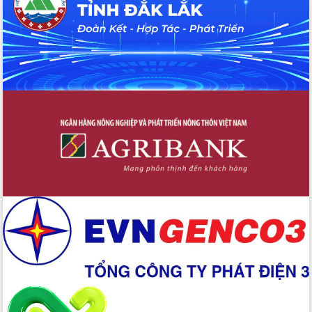
Đoàn thanh tra EC
Chủ tịch UBND tỉnh Tạ Anh Tuấn thăm,
chúc mừng các bệnh viện nhân Ngày
Thầy thuốc Việt Nam
Rộn ràng lễ hội truyền thống Sông
nước Đà Nông lần thứ I năm 2026
Kỳ họp Chuyên đề lần thứ Năm, HĐND
tỉnh Đắk Lắk thông qua các nghị quyết
quan trọng
Thống nhất danh sách giới thiệu ứng
cử đại biểu Quốc hội khoá XVI và đại
biểu HĐND tỉnh Đắk Lắk, nhiệm kỳ
2026-2031
Phát động hai phong trào thi đua quan
trọng trong kỷ nguyên mới
Hội nghị lần thứ tư Ban Chỉ đạo công
tác bầu cử tỉnh Đắk Lắk
Hội nghị Báo cáo viên Trung ương
tháng 01/2026
Phó Thủ tướng Hồ Quốc Dũng đánh giá