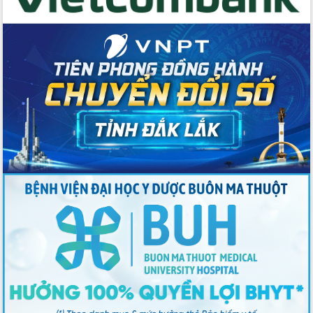
Đắk Lắk định vị thương hiệu du lịch
“Biển – Rừng – Cà phê” trong không
gian phát triển mới
Hội nghị chia sẻ kinh nghiệm, chuyển
giao kỹ thuật y tế, định hướng phát
triển chuyên sâu đến 2030
Chuyển đổi số mở ra không gian phát
triển trong lĩnh vực văn hóa, du lịch
Công bố quyết định của Ban Thường
vụ Tỉnh ủy về công tác cán bộ.
Thủ tướng Phạm Minh Chính: Khẩn
trương tái thiết cuộc sống người dân
sau thiên tai
Tập trung nâng cao chất lượng, tổ
chức sản xuất sầu riêng theo hướng
bền vững
Đẩy nhanh công tác khắc phục, ổn
định đời sống Nhân dân sau bão số 13
Bí thư Tỉnh ủy Lương Nguyễn Minh
Triết dự Ngày hội đại đoàn kết tại