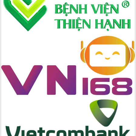
cao kết quả Chiến dịch Quang Trung
tại Đắk Lắk
Hội nghị Ban Chấp hành Đảng bộ tỉnh
Đắk Lắk lần thứ 2 (mở rộng)
Tập trung giải phóng mặt bằng, đẩy
nhanh tiến độ Tuyến đường bộ ven
biển
Gỡ khó, khởi công xây dựng, sửa chữa
toàn bộ nhà ở cho hộ dân đúng tiến độ
đề ra
UBND tỉnh Đắk Lắk tổng kết công tác
quốc phòng, quân sự địa phương năm
2025
Tập trung triển khai quyết liệt, đồng bộ
các giải pháp nhằm thực hiện hiệu quả
các nhiệm vụ đề ra năm 2025
Phát huy vai trò của người có uy tín
trong phòng chống tảo hôn và hôn
nhân cận huyết thống
Nông sản Tây Nguyên thu hút doanh
nghiệp nước ngoài