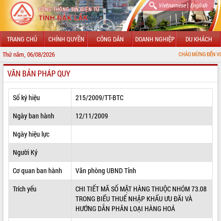
|
Vietnamese
English
TRANG CHỦ
CHÍNH QUYỀN
CÔNG DÂN
DOANH NGHIỆP
DU KHÁCH
Thứ năm, 06/08/2026
CHÀO MỪNG ĐẾN VỚI CỔNG THÔNG TI
VĂN BẢN PHÁP QUY
GIỚI THIỆU
LÃNH ĐẠO UBND TỈNH
Số ký hiệu
215/2009/TT-BTC
TIN TỨC SỰ KIỆN
Ngày ban hành
12/11/2009
SỞ, BAN, NGÀNH
Ngày hiệu lực
Người Ký
UBND CÁC XÃ, PHƯỜNG
Cơ quan ban hành
Văn phòng UBND Tỉnh
THÔNG TIN CHỈ ĐẠO ĐIỀU HÀNH
Trích yếu
CHI TIẾT MÃ SỐ MẶT HÀNG THUỘC NHÓM 73.08
HỆ THỐNG VĂN BẢN
TRONG BIỂU THUẾ NHẬP KHẨU ƯU ĐÃI VÀ
HƯỚNG DẪN PHÂN LOẠI HÀNG HOÁ
VĂN BẢN HĐND TỈNH