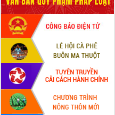
nhanh tiến độ các dự án trọng điểm
trong Khu kinh tế Nam Phú Yên
Hòn Yến phát triển du lịch gắn với bảo
tồn biển
Lấy ý kiến điều chỉnh Quy hoạch tỉnh
Đắk Lắk thời kỳ 2021-2030, tầm nhìn
đến năm 2050
Phát động chiến dịch 30 ngày đêm
giải phóng mặt bằng Tuyến đường bộ
ven biển
Đắk Lắk nỗ lực thúc đẩy tăng trưởng
kinh tế từ 10% trở lên trong Quý
II/2026
Đắk Lắk ký kết thỏa thuận hợp tác về
chuyển đổi số giai đoạn 2026 – 2030
với Tập đoàn Bưu chính Viễn thông
Việt Nam
Thứ trưởng Bộ Y tế làm việc với tỉnh
Đắk Lắk về phát triển nhân lực y tế
cho trạm y tế cấp xã
Du lịch Đắk Lắk nâng tầm trải nghiệm