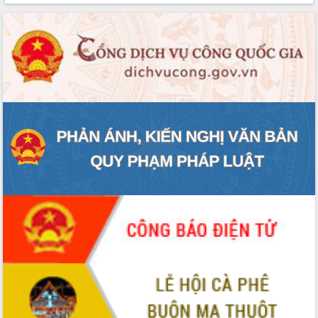
VIDEO
Không có file video nào để phát.
ALBUM ẢNH
LIÊN KẾT WEB