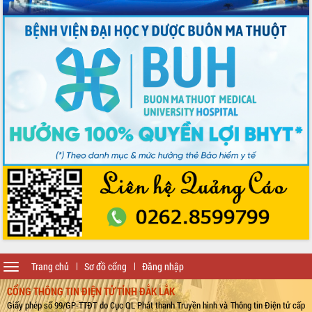
Toggle
Trang chủ
Sơ đồ cổng
Đăng nhập
navigation
CỔNG THÔNG TIN ĐIỆN TỬ TỈNH ĐẮK LẮK
Giấy phép số 99/GP-TTĐT do Cục QL Phát thanh Truyền hình và Thông tin Điện tử cấp