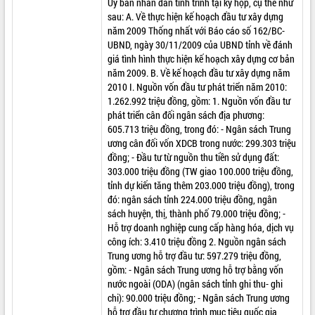
Uỷ ban nhân dân tỉnh trình tại kỳ họp, cụ thể như
sau: A. Về thực hiện kế hoạch đầu tư xây dựng
VIDEO
năm 2009 Thống nhất với Báo cáo số 162/BC-
Không có file video nào để phát.
UBND, ngày 30/11/2009 của UBND tỉnh về đánh
giá tình hình thực hiện kế hoạch xây dựng cơ bản
năm 2009. B. Về kế hoạch đầu tư xây dựng năm
ALBUM ẢNH
2010 I. Nguồn vốn đầu tư phát triển năm 2010:
1.262.992 triệu đồng, gồm: 1. Nguồn vốn đầu tư
phát triển cân đối ngân sách địa phương:
605.713 triệu đồng, trong đó: - Ngân sách Trung
ương cân đối vốn XDCB trong nước: 299.303 triệu
đồng; - Đầu tư từ nguồn thu tiền sử dụng đất:
303.000 triệu đồng (TW giao 100.000 triệu đồng,
tỉnh dự kiến tăng thêm 203.000 triệu đồng), trong
đó: ngân sách tỉnh 224.000 triệu đồng, ngân
sách huyện, thị, thành phố 79.000 triệu đồng; -
LIÊN KẾT WEB
Hỗ trợ doanh nghiệp cung cấp hàng hóa, dịch vụ
công ích: 3.410 triệu đồng 2. Nguồn ngân sách
Trung ương hỗ trợ đầu tư: 597.279 triệu đồng,
gồm: - Ngân sách Trung ương hỗ trợ bằng vốn
nước ngoài (ODA) (ngân sách tỉnh ghi thu- ghi
chi): 90.000 triệu đồng; - Ngân sách Trung ương
hỗ trợ đầu tư chương trình mục tiêu quốc gia,