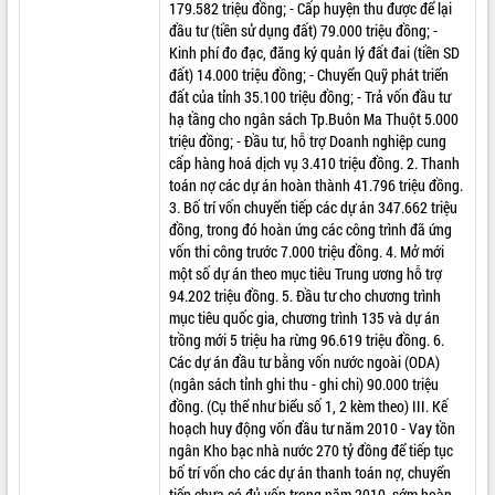
179.582 triệu đồng; - Cấp huyện thu được để lại
đầu tư (tiền sử dụng đất) 79.000 triệu đồng; -
Kinh phí đo đạc, đăng ký quản lý đất đai (tiền SD
đất) 14.000 triệu đồng; - Chuyển Quỹ phát triển
đất của tỉnh 35.100 triệu đồng; - Trả vốn đầu tư
hạ tầng cho ngân sách Tp.Buôn Ma Thuột 5.000
triệu đồng; - Đầu tư, hỗ trợ Doanh nghiệp cung
cấp hàng hoá dịch vụ 3.410 triệu đồng. 2. Thanh
toán nợ các dự án hoàn thành 41.796 triệu đồng.
3. Bố trí vốn chuyển tiếp các dự án 347.662 triệu
đồng, trong đó hoàn ứng các công trình đã ứng
vốn thi công trước 7.000 triệu đồng. 4. Mở mới
một số dự án theo mục tiêu Trung ương hỗ trợ
94.202 triệu đồng. 5. Đầu tư cho chương trình
mục tiêu quốc gia, chương trình 135 và dự án
trồng mới 5 triệu ha rừng 96.619 triệu đồng. 6.
Các dự án đầu tư bằng vốn nước ngoài (ODA)
(ngân sách tỉnh ghi thu - ghi chi) 90.000 triệu
đồng. (Cụ thể như biểu số 1, 2 kèm theo) III. Kế
hoạch huy động vốn đầu tư năm 2010 - Vay tồn
ngân Kho bạc nhà nước 270 tỷ đồng để tiếp tục
bố trí vốn cho các dự án thanh toán nợ, chuyển
tiếp chưa có đủ vốn trong năm 2010, sớm hoàn