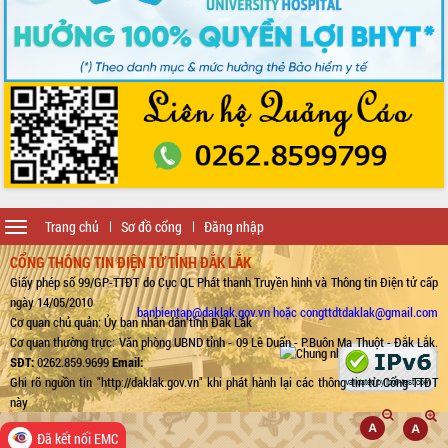
Toggle
Trang chủ
Sơ đồ cổng
Đăng nhập
navigation
CỔNG THÔNG TIN ĐIỆN TỬ TỈNH ĐẮK LẮK
Giấy phép số 99/GP-TTĐT do Cục QL Phát thanh Truyền hình và Thông tin Điện tử cấp
ngày 14/05/2010
banbientap@daklak.gov.vn hoặc congttdtdaklak@gmail.com
Cơ quan chủ quản: Ủy ban nhân dân tỉnh Đắk Lắk
Cơ quan thường trực: Văn phòng UBND tỉnh - 09 Lê Duẩn - P.Buôn Ma Thuột - Đắk Lắk.
SĐT:
0262.859.9699
Email:
Ghi rõ nguồn tin "http://daklak.gov.vn" khi phát hành lại các thông tin từ Cổng TTĐT
này
Đã kết nối EMC