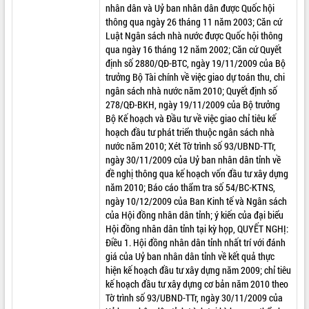
nhân dân và Uỷ ban nhân dân được Quốc hội
ĐIỂM TIN VĂN BẢN
thông qua ngày 26 tháng 11 năm 2003; Căn cứ
Luật Ngân sách nhà nước được Quốc hội thông
QUY HOẠCH - KẾ HOẠCH
qua ngày 16 tháng 12 năm 2002; Căn cứ Quyết
định số 2880/QĐ-BTC, ngày 19/11/2009 của Bộ
trưởng Bộ Tài chính về việc giao dự toán thu, chi
ngân sách nhà nước năm 2010; Quyết định số
278/QĐ-BKH, ngày 19/11/2009 của Bộ trưởng
Bộ Kế hoạch và Đầu tư về việc giao chỉ tiêu kế
hoạch đầu tư phát triển thuộc ngân sách nhà
nước năm 2010; Xét Tờ trình số 93/UBND-TTr,
ngày 30/11/2009 của Uỷ ban nhân dân tỉnh về
đề nghị thông qua kế hoạch vốn đầu tư xây dựng
năm 2010; Báo cáo thẩm tra số 54/BC-KTNS,
ngày 10/12/2009 của Ban Kinh tế và Ngân sách
của Hội đồng nhân dân tỉnh; ý kiến của đại biểu
Hội đồng nhân dân tỉnh tại kỳ họp, QUYẾT NGHỊ:
Điều 1. Hội đồng nhân dân tỉnh nhất trí với đánh
giá của Uỷ ban nhân dân tỉnh về kết quả thực
hiện kế hoạch đầu tư xây dựng năm 2009; chỉ tiêu
kế hoạch đầu tư xây dựng cơ bản năm 2010 theo
Tờ trình số 93/UBND-TTr, ngày 30/11/2009 của