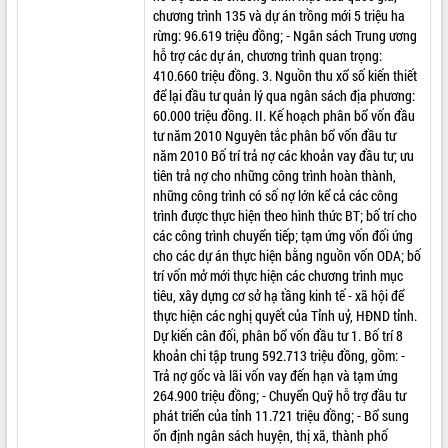
chương trình 135 và dự án trồng mới 5 triệu ha
rừng: 96.619 triệu đồng; - Ngân sách Trung ương
hỗ trợ các dự án, chương trình quan trọng:
410.660 triệu đồng. 3. Nguồn thu xổ số kiến thiết
để lại đầu tư quản lý qua ngân sách địa phương:
60.000 triệu đồng. II. Kế hoạch phân bổ vốn đầu
tư năm 2010 Nguyên tắc phân bổ vốn đầu tư
năm 2010 Bố trí trả nợ các khoản vay đầu tư; ưu
tiên trả nợ cho những công trình hoàn thành,
những công trình có số nợ lớn kể cả các công
trình được thực hiện theo hình thức BT; bố trí cho
các công trình chuyển tiếp; tạm ứng vốn đối ứng
cho các dự án thực hiện bằng nguồn vốn ODA; bố
trí vốn mở mới thực hiện các chương trình mục
tiêu, xây dựng cơ sở hạ tầng kinh tế - xã hội để
thực hiện các nghị quyết của Tỉnh uỷ, HĐND tỉnh.
Dự kiến cân đối, phân bổ vốn đầu tư 1. Bố trí 8
khoản chi tập trung 592.713 triệu đồng, gồm: -
Trả nợ gốc và lãi vốn vay đến hạn và tạm ứng
264.900 triệu đồng; - Chuyển Quỹ hỗ trợ đầu tư
phát triển của tỉnh 11.721 triệu đồng; - Bổ sung
ổn định ngân sách huyện, thị xã, thành phố