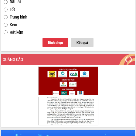
Rất tốt
Tốt
Trung bình
Kém
Rất kém
Bình chọn
Kết quả
QUẢNG CÁO