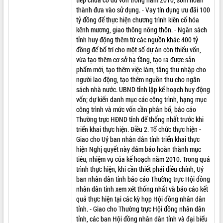
thành đưa vào sử dụng. - Vay tín dụng ưu đãi 100
tỷ đồng để thực hiện chương trình kiên cố hóa
kênh mương, giao thông nông thôn. - Ngân sách
tỉnh huy động thêm từ các nguồn khác 400 tỷ
đồng để bố trí cho một số dự án còn thiếu vốn,
vừa tạo thêm cơ sở hạ tầng, tạo ra được sản
phẩm mới, tạo thêm việc làm, tăng thu nhập cho
người lao động, tạo thêm nguồn thu cho ngân
sách nhà nước. UBND tỉnh lập kế hoạch huy động
vốn; dự kiến danh mục các công trình, hạng mục
công trình và mức vốn cần phân bổ, báo cáo
Thường trực HĐND tỉnh để thống nhất trước khi
triển khai thực hiện. Điều 2. Tổ chức thực hiện -
Giao cho Uỷ ban nhân dân tỉnh triển khai thực
hiện Nghị quyết này đảm bảo hoàn thành mục
tiêu, nhiệm vụ của kế hoạch năm 2010. Trong quá
trình thực hiện, khi cần thiết phải điều chỉnh, Uỷ
ban nhân dân tỉnh báo cáo Thường trực Hội đồng
nhân dân tỉnh xem xét thống nhất và báo cáo kết
quả thực hiện tại các kỳ họp Hội đồng nhân dân
tỉnh. - Giao cho Thường trực Hội đồng nhân dân
tỉnh, các ban Hội đồng nhân dân tỉnh và đại biểu