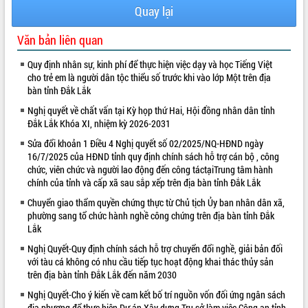
Quay lại
Văn bản liên quan
Quy định nhân sự, kinh phí để thực hiện việc dạy và học Tiếng Việt
cho trẻ em là người dân tộc thiểu số trước khi vào lớp Một trên địa
bàn tỉnh Đắk Lắk
Nghị quyết về chất vấn tại Kỳ họp thứ Hai, Hội đồng nhân dân tỉnh
Đắk Lắk Khóa XI, nhiệm kỳ 2026-2031
Sửa đổi khoản 1 Điều 4 Nghị quyết số 02/2025/NQ-HĐND ngày
16/7/2025 của HĐND tỉnh quy định chính sách hỗ trợ cán bộ , công
chức, viên chức và người lao động đến công táctạiTrung tâm hành
chính của tỉnh và cấp xã sau sắp xếp trên địa bàn tỉnh Đắk Lắk
Chuyển giao thẩm quyền chứng thực từ Chủ tịch Ủy ban nhân dân xã,
phường sang tổ chức hành nghề công chứng trên địa bàn tỉnh Đắk
Lắk
Nghị Quyết-Quy định chính sách hỗ trợ chuyển đổi nghề, giải bản đối
với tàu cá không có nhu cầu tiếp tục hoạt động khai thác thủy sản
trên địa bàn tỉnh Đắk Lắk đến năm 2030
Nghị Quyết-Cho ý kiến về cam kết bố trí nguồn vốn đối ứng ngân sách
địa phương để thực hiện Dự án Xây dựng Trụ sở làm việc Công an tỉnh