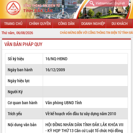
|
Vietnamese
English
TRANG CHỦ
CHÍNH QUYỀN
CÔNG DÂN
DOANH NGHIỆP
DU KHÁCH
Thứ năm, 06/08/2026
CHÀO MỪNG ĐẾN VỚI CỔNG THÔNG TIN ĐIỆN TỬ TỈNH ĐẮK LẮK
VĂN BẢN PHÁP QUY
GIỚI THIỆU
LÃNH ĐẠO UBND TỈNH
Số ký hiệu
16/NQ-HĐND
TIN TỨC SỰ KIỆN
Ngày ban hành
16/12/2009
SỞ, BAN, NGÀNH
Ngày hiệu lực
Người Ký
UBND CÁC XÃ, PHƯỜNG
Cơ quan ban hành
Văn phòng UBND Tỉnh
THÔNG TIN CHỈ ĐẠO ĐIỀU HÀNH
Trích yếu
Về kế hoạch vốn đầu tư xây dựng năm 2010
HỆ THỐNG VĂN BẢN
Nội dung văn bản
HỘI ĐỒNG NHÂN DÂN TỈNH ĐẮK LẮK KHÓA VII
VĂN BẢN HĐND TỈNH
- KỲ HỌP THỨ 13 Căn cứ Luật Tổ chức Hội đồng