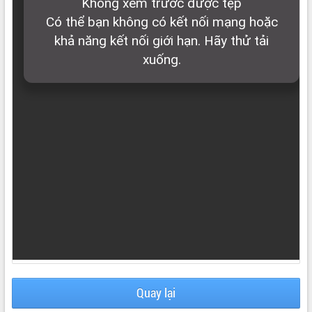
ĐIỂM TIN VĂN BẢN
QUY HOẠCH - KẾ HOẠCH
Quay lại