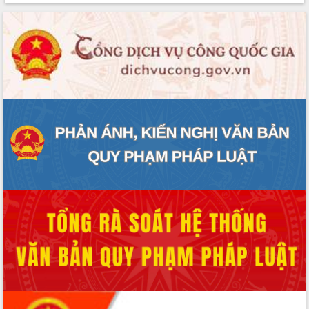
VIDEO
Không có file video nào để phát.
ALBUM ẢNH
LIÊN KẾT WEB