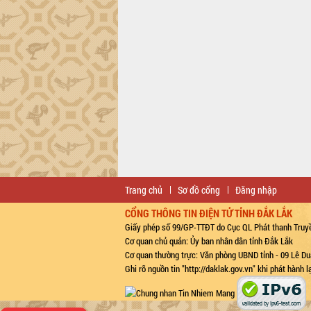
Khơi thông điểm nghẽn, đẩy nhanh
giải ngân vốn khắc phục thiên tai
HĐND tỉnh thông qua điều chỉnh Quy
hoạch tỉnh thời kỳ 2021-2030
Hội thảo góp ý hồ sơ điều chỉnh quy
hoạch tỉnh Đắk Lắk thời kỳ 2021-2030,
tầm nhìn đến năm 2050
Nâng cao hiệu quả hoạt động của các
doanh nghiệp nhà nước
Hội nghị triển khai kết nối mạng
truyền số liệu chuyên dùng phục vụ cơ
quan Đảng, Nhà nước
Lễ phát động chuỗi hoạt động chung
Trang chủ
Sơ đồ cổng
Đăng nhập
tay làm sạch môi trường
CỔNG THÔNG TIN ĐIỆN TỬ TỈNH ĐẮK LẮK
Xã Ea Kar bước chuyển mình trong
Giấy phép số 99/GP-TTĐT do Cục QL Phát thanh Truyề
công tác cải cách hành chính mô hình
Cơ quan chủ quản: Ủy ban nhân dân tỉnh Đắk Lắk
mới
Cơ quan thường trực: Văn phòng UBND tỉnh - 09 Lê Du
UBND tỉnh họp báo định kỳ tháng 4
Ghi rõ nguồn tin "http://daklak.gov.vn" khi phát hành 
năm 2026
Hội thảo khoa học “Giải pháp thúc đẩy
phát triển nền kinh tế xanh tại tỉnh