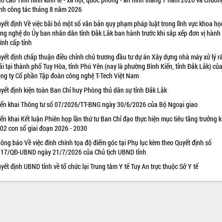
ình công tác tháng 8 năm 2026
yết định Về việc bãi bỏ một số văn bản quy phạm pháp luật trong lĩnh vực khoa họ
ng nghệ do Ủy ban nhân dân tỉnh Đắk Lắk ban hành trước khi sắp xếp đơn vị hành
ính cấp tỉnh
yết định chấp thuận điều chỉnh chủ trương đầu tư dự án Xây dựng nhà máy xử lý r
ải tại thành phố Tuy Hòa, tỉnh Phú Yên (nay là phường Bình Kiến, tỉnh Đắk Lắk) củ
ng ty Cổ phần Tập đoàn công nghệ T-Tech Việt Nam
yết định kiện toàn Ban Chỉ huy Phòng thủ dân sự tỉnh Đắk Lắk
iển khai Thông tư số 07/2026/TT-BNG ngày 30/6/2026 của Bộ Ngoại giao
iển khai Kết luận Phiên họp lần thứ tư Ban Chỉ đạo thực hiện mục tiêu tăng trưởng k
 02 con số giai đoạn 2026 - 2030
ông báo Về việc đính chính tọa độ điểm góc tại Phụ lục kèm theo Quyết định số
17/QĐ-UBND ngày 21/7/2026 của Chủ tịch UBND tỉnh
yết định UBND tỉnh về tổ chức lại Trung tâm Y tế Tuy An trực thuộc Sở Y tế