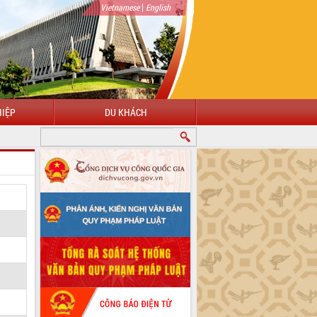
|
Vietnamese
English
IỆP
DU KHÁCH