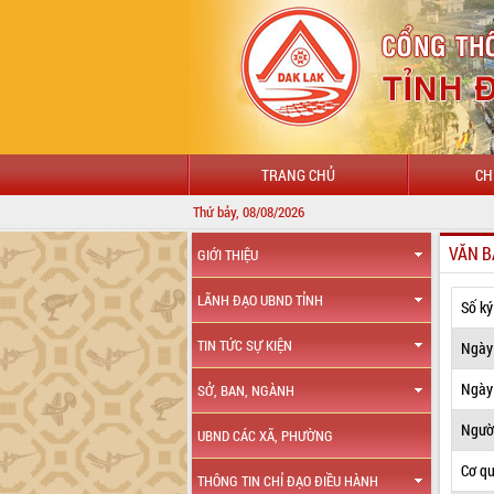
TRANG CHỦ
CH
Thứ bảy, 08/08/2026
VĂN B
GIỚI THIỆU
LÃNH ĐẠO UBND TỈNH
Số ký
TIN TỨC SỰ KIỆN
Ngày
Ngày 
SỞ, BAN, NGÀNH
Ngườ
UBND CÁC XÃ, PHƯỜNG
Cơ q
THÔNG TIN CHỈ ĐẠO ĐIỀU HÀNH