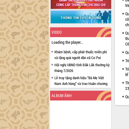
tr
Qu
cô
ch
VIDEO
Qu
th
Loading the player...
Cô
Khám bệnh, cấp phát thuốc miễn phí
Qu
và tặng quà người dân xã Cư Pui
Tr
Hội nghị UBND tỉnh Đắk Lắk thường kỳ
Tr
tháng 7/2026
tế
Lễ truy tặng danh hiệu “Bà Mẹ Việt
Th
Nam Anh hùng” và trao Huân chương
23
Lao động
ALBUM ẢNH
UBND tỉnh Đắk Lắk triển khai nhiệm
Qu
vụ 6 tháng cuối năm 2026
Kỳ họp thứ Hai, Hội đồng nhân dân
tỉnh khóa XI quyết nghị nhiều nội dung
quan trọng
Bí thư Tỉnh ủy Lương Nguyễn Minh