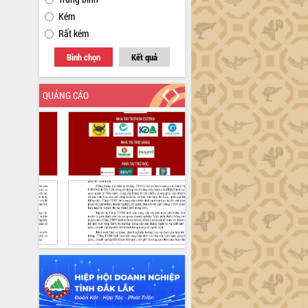
Kém
Rất kém
Bình chọn
Kết quả
QUẢNG CÁO