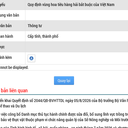
 yếu
Quy định vùng hoa tiêu hàng hải bắt buộc của Việt Nam
dung văn bản
văn bản
Thông tư
ban hành
Cấp tỉnh, thành phố
vực
ính kèm
nnot be displayed.
Quay lại
 bản liên quan
iển khai Quyết định số 2044/QĐ-BVHTTDL ngày 05/8/2026 của Bộ trưởng Bộ Văn 
ể thao và Du lịch
 việc công bố Danh mục thủ tục hành chính được sửa đổi, bổ sung lĩnh vực trồng tr
 bảo vệ thực vật thuộc phạm vi chức năng quản lý của Sở Nông nghiệp và Môi trư
o cáo Tình hình kinh tế - xã hội, quốc phòng - an ninh tháng 7 năm 2026 và chươn