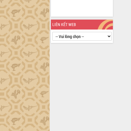
Triết thăm, tặng quà người có công với
cách mạng
Rà soát, hoàn thiện hệ thống thiết chế
văn hóa, thể thao đáp ứng yêu cầu
LIÊN KẾT WEB
phát triển mới
Thường trực HĐND tỉnh Đắk Lắk gặp
mặt Đoàn chuyên gia y tế TP. Hồ Chí
Minh
Lễ truy điệu và an táng hài cốt liệt sĩ
tại Nghĩa trang Liệt sĩ xã Sơn Hòa
Bàn giải pháp tháo gỡ khó khăn trong
xuất khẩu sầu riêng và triển khai quy
định EUDR
Thứ trưởng Bộ Nông nghiệp và Môi
trường Nguyễn Hoàng Hiệp khảo sát
vùng trồng và doanh nghiệp đóng gói
sầu riêng tại Đắk Lắk
Trình diễn nghệ thuật chế biến các
món ăn từ sầu riêng
Đắk Lắk công bố Quy hoạch và xúc