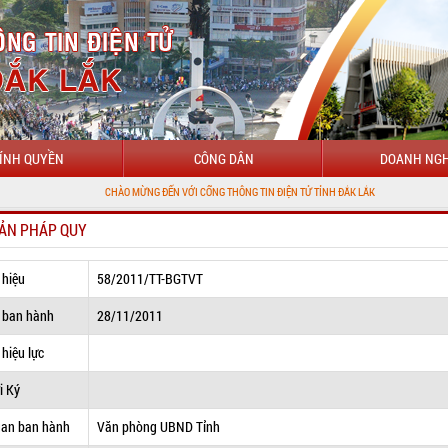
ÍNH QUYỀN
CÔNG DÂN
DOANH NGH
CHÀO MỪNG ĐẾN VỚI CỔNG THÔNG TIN ĐIỆN TỬ TỈNH ĐẮK LẮK
ẢN PHÁP QUY
 hiệu
58/2011/TT-BGTVT
 ban hành
28/11/2011
hiệu lực
i Ký
uan ban hành
Văn phòng UBND Tỉnh