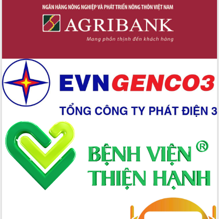
Hòn Yến phát triển du lịch gắn với bảo
tồn biển
Lấy ý kiến điều chỉnh Quy hoạch tỉnh
Đắk Lắk thời kỳ 2021-2030, tầm nhìn
đến năm 2050
Phát động chiến dịch 30 ngày đêm
giải phóng mặt bằng Tuyến đường bộ
ven biển
Đắk Lắk nỗ lực thúc đẩy tăng trưởng
kinh tế từ 10% trở lên trong Quý
II/2026
Đắk Lắk ký kết thỏa thuận hợp tác về
chuyển đổi số giai đoạn 2026 – 2030
với Tập đoàn Bưu chính Viễn thông
Việt Nam
Thứ trưởng Bộ Y tế làm việc với tỉnh
Đắk Lắk về phát triển nhân lực y tế
cho trạm y tế cấp xã
Du lịch Đắk Lắk nâng tầm trải nghiệm
du khách thông qua Hệ thống cơ sở dữ
liệu và Bản đồ số