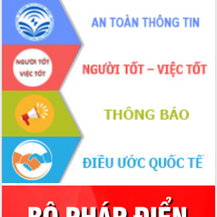
phá cơ chế - Hợp tác công tư
Đề án 06 tạo bước ngoặt đột phá trong
cải cách hành chính tỉnh Đắk Lắk
Kết nối tour, đẩy mạnh chuyển đổi số
để phát triển du lịch Đắk Lắk
Khởi động Dự án Đầu tư xây dựng hạ
tầng kỹ thuật Cụm công nghiệp Tân
Tiến
Gặp mặt các cơ quan báo chí nhân Kỷ
niệm 101 năm Ngày Báo chí Cách
mạng Việt Nam
Đắk Lắk sơ kết 4 năm triển khai thực
hiện Đề án 06 của Chính phủ
Họp báo thông tin về Hội nghị Công bố
Quy hoạch và Xúc tiến đầu tư tỉnh Đắk
Lắk
Khơi thông điểm nghẽn, đẩy nhanh
giải ngân vốn khắc phục thiên tai
HĐND tỉnh thông qua điều chỉnh Quy
hoạch tỉnh thời kỳ 2021-2030