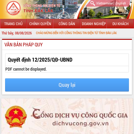
|
Vietnamese
English
TRANG CHỦ
CHÍNH QUYỀN
CÔNG DÂN
DOANH NGHIỆP
DU KHÁCH
Thứ bảy, 08/08/2026
CHÀO MỪNG ĐẾN VỚI CỔNG THÔNG TIN ĐIỆN TỬ TỈNH ĐẮK LẮK
VĂN BẢN PHÁP QUY
GIỚI THIỆU
LÃNH ĐẠO UBND TỈNH
Quyết định 12/2025/QĐ-UBND
TIN TỨC SỰ KIỆN
PDF cannot be displayed.
SỞ, BAN, NGÀNH
Quay lại
UBND CÁC XÃ, PHƯỜNG
THÔNG TIN CHỈ ĐẠO ĐIỀU HÀNH
HỆ THỐNG VĂN BẢN
VĂN BẢN HĐND TỈNH