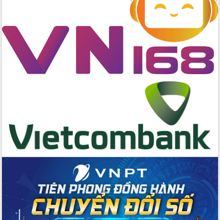
Tập huấn ứng dụng trí tuệ nhân tạo (AI)
trong thương mại điện tử năm 2026
Đoàn đại biểu Quốc hội tỉnh Đắk Lắk
trao đổi thông tin trước Kỳ họp thứ
nhất, Quốc hội khóa XVI
Quyết liệt cải cách hành chính, khơi
thông nguồn lực phát triển
Nâng cao hiệu lực, hiệu quả HĐND
tỉnh thông qua hiện đại hóa hành chính
Xã Ea Phê gắn cải cách hành chính với
chuyển đổi số
Phó Chủ tịch Thường trực UBND tỉnh
Hồ Thị Nguyên Thảo làm việc tại Trung
tâm Phục vụ hành chính công xã Ea
Phê
Xây dựng nền hành chính số đồng
hành cùng nông dân dân, doanh nghiệp
Giai đoạn 2026-2030, Đắk Lắk phấn
đấu có 77% xã đạt chuẩn nông thôn
mới