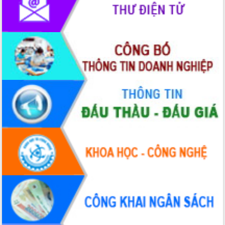
phát triển mới
Thường trực HĐND tỉnh Đắk Lắk gặp
mặt Đoàn chuyên gia y tế TP. Hồ Chí
Minh
Lễ truy điệu và an táng hài cốt liệt sĩ
tại Nghĩa trang Liệt sĩ xã Sơn Hòa
Bàn giải pháp tháo gỡ khó khăn trong
xuất khẩu sầu riêng và triển khai quy
định EUDR
Thứ trưởng Bộ Nông nghiệp và Môi
trường Nguyễn Hoàng Hiệp khảo sát
vùng trồng và doanh nghiệp đóng gói
sầu riêng tại Đắk Lắk
Trình diễn nghệ thuật chế biến các
món ăn từ sầu riêng
Đắk Lắk công bố Quy hoạch và xúc
tiến đầu tư tỉnh
Ngành cá ngừ Đắk Lắk chủ động thích
ứng để giữ vững thị trường xuất khẩu
Diễn đàn Kinh tế tư nhân Việt Nam đột