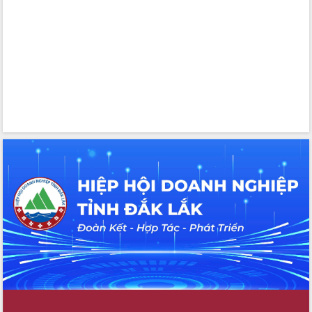
Tháo gỡ những vướng mắc, đẩy mạnh
công tác cải cách thủ tục hành chính
tại Trung tâm Phục vụ hành chính
công tỉnh
Đắk Lắk: Tôn vinh 46 giải pháp tại Hội
thi Sáng tạo Kỹ thuật 2024 - 2025
Đắk Lắk rà soát, điều chỉnh Đề án 190
về phát triển nuôi trồng thủy sản
Phó Chủ tịch UBND tỉnh Đắk Lắk
Trương Công Thái kiểm tra thực địa
Dự án cao tốc Khánh Hòa - Buôn Ma
Thuột
Định vị cà phê Việt Nam như một “di
sản sống” trong dòng chảy toàn cầu
Xây dựng nông thôn mới: Nâng cao đời
sống người dân từ những mô hình thiết
thực
Quyết liệt tháo gỡ vướng mắc, đẩy
nhanh tiến độ các dự án trọng điểm
trong Khu kinh tế Nam Phú Yên