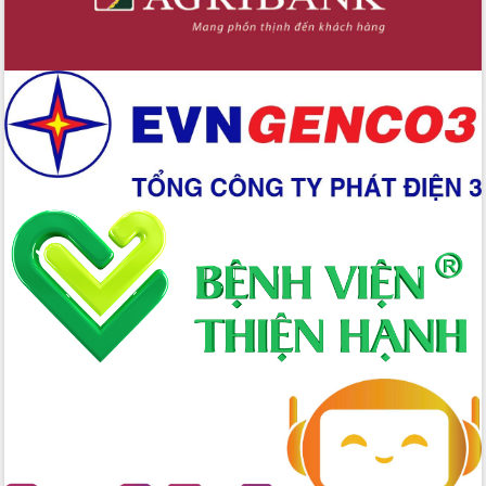
Xây dựng nông thôn mới: Nâng cao đời
sống người dân từ những mô hình thiết
thực
Quyết liệt tháo gỡ vướng mắc, đẩy
nhanh tiến độ các dự án trọng điểm
trong Khu kinh tế Nam Phú Yên
Hòn Yến phát triển du lịch gắn với bảo
tồn biển
Lấy ý kiến điều chỉnh Quy hoạch tỉnh
Đắk Lắk thời kỳ 2021-2030, tầm nhìn
đến năm 2050
Phát động chiến dịch 30 ngày đêm
giải phóng mặt bằng Tuyến đường bộ
ven biển
Đắk Lắk nỗ lực thúc đẩy tăng trưởng
kinh tế từ 10% trở lên trong Quý
II/2026
Đắk Lắk ký kết thỏa thuận hợp tác về
chuyển đổi số giai đoạn 2026 – 2030
với Tập đoàn Bưu chính Viễn thông
Việt Nam