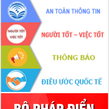
món ăn từ sầu riêng
Đắk Lắk công bố Quy hoạch và xúc
tiến đầu tư tỉnh
Ngành cá ngừ Đắk Lắk chủ động thích
ứng để giữ vững thị trường xuất khẩu
Diễn đàn Kinh tế tư nhân Việt Nam đột
phá cơ chế - Hợp tác công tư
Đề án 06 tạo bước ngoặt đột phá trong
cải cách hành chính tỉnh Đắk Lắk
Kết nối tour, đẩy mạnh chuyển đổi số
để phát triển du lịch Đắk Lắk
Khởi động Dự án Đầu tư xây dựng hạ
tầng kỹ thuật Cụm công nghiệp Tân
Tiến
Gặp mặt các cơ quan báo chí nhân Kỷ
niệm 101 năm Ngày Báo chí Cách
mạng Việt Nam
Đắk Lắk sơ kết 4 năm triển khai thực
hiện Đề án 06 của Chính phủ
Họp báo thông tin về Hội nghị Công bố