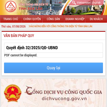
|
Vietnamese
English
TRANG CHỦ
CHÍNH QUYỀN
CÔNG DÂN
DOANH NGHIỆP
DU KHÁCH
Thứ sáu, 07/08/2026
CHÀO MỪNG ĐẾN VỚI CỔNG THÔNG TIN ĐIỆN TỬ TỈNH ĐẮK LẮK
VĂN BẢN PHÁP QUY
GIỚI THIỆU
LÃNH ĐẠO UBND TỈNH
Quyết định 32/2025/QĐ-UBND
TIN TỨC SỰ KIỆN
PDF cannot be displayed.
SỞ, BAN, NGÀNH
Quay lại
UBND CÁC XÃ, PHƯỜNG
THÔNG TIN CHỈ ĐẠO ĐIỀU HÀNH
HỆ THỐNG VĂN BẢN
VĂN BẢN HĐND TỈNH