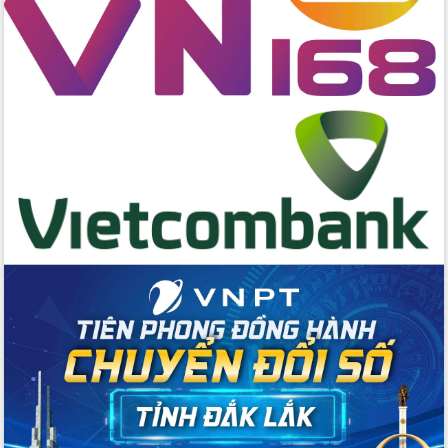
Thứ trưởng Bộ Y tế làm việc với tỉnh
Đắk Lắk về phát triển nhân lực y tế
cho trạm y tế cấp xã
Du lịch Đắk Lắk nâng tầm trải nghiệm
du khách thông qua Hệ thống cơ sở dữ
liệu và Bản đồ số
Tập huấn ứng dụng trí tuệ nhân tạo (AI)
trong thương mại điện tử năm 2026
Đoàn đại biểu Quốc hội tỉnh Đắk Lắk
trao đổi thông tin trước Kỳ họp thứ
nhất, Quốc hội khóa XVI
Quyết liệt cải cách hành chính, khơi
thông nguồn lực phát triển
Nâng cao hiệu lực, hiệu quả HĐND
tỉnh thông qua hiện đại hóa hành chính
Xã Ea Phê gắn cải cách hành chính với
chuyển đổi số
Phó Chủ tịch Thường trực UBND tỉnh
Hồ Thị Nguyên Thảo làm việc tại Trung
tâm Phục vụ hành chính công xã Ea
Phê