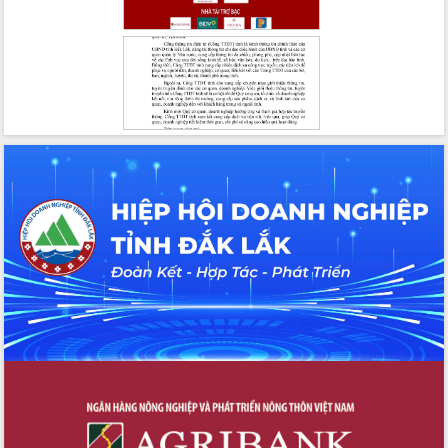
Hội thảo khoa học “Giải pháp thúc đẩy
phát triển nền kinh tế xanh tại tỉnh
Đắk Lắk”
Tăng cường giám sát, đôn đốc thực
hiện nhiệm vụ quản lý tài sản công
hàng tuần
Tháo gỡ những vướng mắc, đẩy mạnh
công tác cải cách thủ tục hành chính
tại Trung tâm Phục vụ hành chính
công tỉnh
Đắk Lắk: Tôn vinh 46 giải pháp tại Hội
thi Sáng tạo Kỹ thuật 2024 - 2025
Đắk Lắk rà soát, điều chỉnh Đề án 190
về phát triển nuôi trồng thủy sản
Phó Chủ tịch UBND tỉnh Đắk Lắk
Trương Công Thái kiểm tra thực địa
Dự án cao tốc Khánh Hòa - Buôn Ma
Thuột
Định vị cà phê Việt Nam như một “di
sản sống” trong dòng chảy toàn cầu