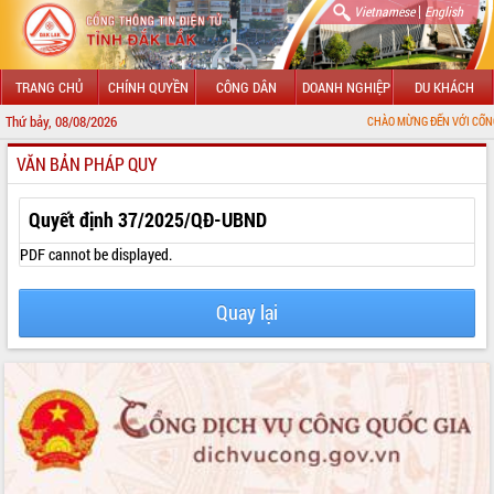
|
Vietnamese
English
TRANG CHỦ
CHÍNH QUYỀN
CÔNG DÂN
DOANH NGHIỆP
DU KHÁCH
Thứ bảy, 08/08/2026
CHÀO MỪNG ĐẾN VỚI CỔNG THÔNG TIN 
VĂN BẢN PHÁP QUY
GIỚI THIỆU
LÃNH ĐẠO UBND TỈNH
Quyết định 37/2025/QĐ-UBND
TIN TỨC SỰ KIỆN
PDF cannot be displayed.
SỞ, BAN, NGÀNH
Quay lại
UBND CÁC XÃ, PHƯỜNG
THÔNG TIN CHỈ ĐẠO ĐIỀU HÀNH
HỆ THỐNG VĂN BẢN
VĂN BẢN HĐND TỈNH