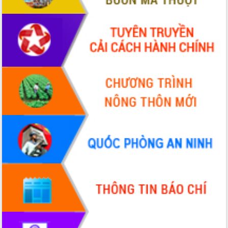
VIDEO
Không có file video nào để phát.
ALBUM ẢNH
LIÊN KẾT WEB