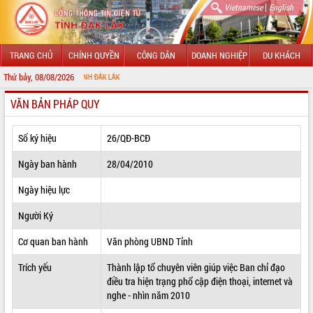
|
Vietnamese
English
TRANG CHỦ
CHÍNH QUYỀN
CÔNG DÂN
DOANH NGHIỆP
DU KHÁCH
Thứ bảy, 08/08/2026
 TIN ĐIỆN TỬ TỈNH ĐẮK LẮK
VĂN BẢN PHÁP QUY
GIỚI THIỆU
LÃNH ĐẠO UBND TỈNH
Số ký hiệu
26/QĐ-BCĐ
TIN TỨC SỰ KIỆN
Ngày ban hành
28/04/2010
SỞ, BAN, NGÀNH
Ngày hiệu lực
Người Ký
UBND CÁC XÃ, PHƯỜNG
Cơ quan ban hành
Văn phòng UBND Tỉnh
THÔNG TIN CHỈ ĐẠO ĐIỀU HÀNH
Trích yếu
Thành lập tổ chuyên viên giúp việc Ban chỉ đạo
HỆ THỐNG VĂN BẢN
điều tra hiện trạng phổ cập điện thoại, internet và
nghe - nhìn năm 2010
VĂN BẢN HĐND TỈNH