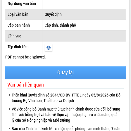
Nội dung văn bản
ĐIỂM TIN VĂN BẢN
Loại văn bản
Quyết định
QUY HOẠCH - KẾ HOẠCH
Cấp ban hành
Cấp tỉnh, thành phố
Lĩnh vực
Tệp đính kèm
PDF cannot be displayed.
Quay lại
Văn bản liên quan
Triển khai Quyết định số 2044/QĐ-BVHTTDL ngày 05/8/2026 của Bộ
trưởng Bộ Văn hóa, Thể thao và Du lịch
Về việc công bố Danh mục thủ tục hành chính được sửa đổi, bổ sung
lĩnh vực trồng trọt và bảo vệ thực vật thuộc phạm vi chức năng quản
lý của Sở Nông nghiệp và Môi trường
Báo cáo Tình hình kinh tế - xã hội, quốc phòng - an ninh tháng 7 năm