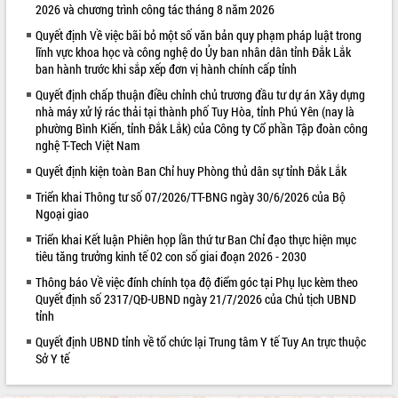
2026 và chương trình công tác tháng 8 năm 2026
VIDEO
Quyết định Về việc bãi bỏ một số văn bản quy phạm pháp luật trong
lĩnh vực khoa học và công nghệ do Ủy ban nhân dân tỉnh Đắk Lắk
Không có file video nào để phát.
ban hành trước khi sắp xếp đơn vị hành chính cấp tỉnh
Quyết định chấp thuận điều chỉnh chủ trương đầu tư dự án Xây dựng
ALBUM ẢNH
nhà máy xử lý rác thải tại thành phố Tuy Hòa, tỉnh Phú Yên (nay là
phường Bình Kiến, tỉnh Đắk Lắk) của Công ty Cổ phần Tập đoàn công
nghệ T-Tech Việt Nam
Quyết định kiện toàn Ban Chỉ huy Phòng thủ dân sự tỉnh Đắk Lắk
Triển khai Thông tư số 07/2026/TT-BNG ngày 30/6/2026 của Bộ
Ngoại giao
Triển khai Kết luận Phiên họp lần thứ tư Ban Chỉ đạo thực hiện mục
tiêu tăng trưởng kinh tế 02 con số giai đoạn 2026 - 2030
LIÊN KẾT WEB
Thông báo Về việc đính chính tọa độ điểm góc tại Phụ lục kèm theo
Quyết định số 2317/QĐ-UBND ngày 21/7/2026 của Chủ tịch UBND
tỉnh
Quyết định UBND tỉnh về tổ chức lại Trung tâm Y tế Tuy An trực thuộc
Sở Y tế