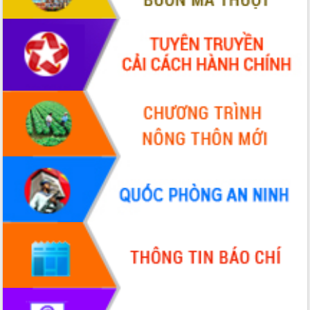
VIDEO
Không có file video nào để phát.
ALBUM ẢNH
LIÊN KẾT WEB