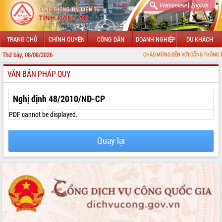
|
Vietnamese
English
TRANG CHỦ
CHÍNH QUYỀN
CÔNG DÂN
DOANH NGHIỆP
DU KHÁCH
Thứ bảy, 08/08/2026
CHÀO MỪNG ĐẾN VỚI CỔNG THÔNG TIN ĐIỆN TỬ T
VĂN BẢN PHÁP QUY
GIỚI THIỆU
LÃNH ĐẠO UBND TỈNH
Nghị định 48/2010/NĐ-CP
TIN TỨC SỰ KIỆN
PDF cannot be displayed.
SỞ, BAN, NGÀNH
Quay lại
UBND CÁC XÃ, PHƯỜNG
THÔNG TIN CHỈ ĐẠO ĐIỀU HÀNH
HỆ THỐNG VĂN BẢN
VĂN BẢN HĐND TỈNH