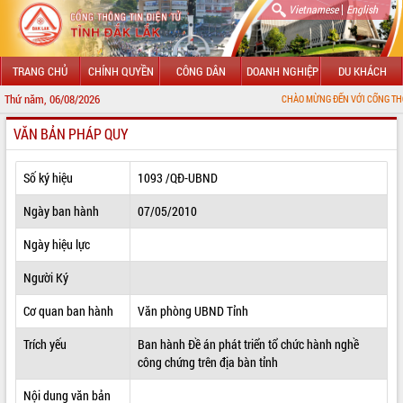
|
Vietnamese
English
TRANG CHỦ
CHÍNH QUYỀN
CÔNG DÂN
DOANH NGHIỆP
DU KHÁCH
Thứ năm, 06/08/2026
CHÀO MỪNG ĐẾN VỚI CỔNG THÔNG TIN ĐIỆN
VĂN BẢN PHÁP QUY
GIỚI THIỆU
LÃNH ĐẠO UBND TỈNH
Số ký hiệu
1093 /QĐ-UBND
TIN TỨC SỰ KIỆN
Ngày ban hành
07/05/2010
SỞ, BAN, NGÀNH
Ngày hiệu lực
Người Ký
UBND CÁC XÃ, PHƯỜNG
Cơ quan ban hành
Văn phòng UBND Tỉnh
THÔNG TIN CHỈ ĐẠO ĐIỀU HÀNH
Trích yếu
Ban hành Đề án phát triển tổ chức hành nghề
HỆ THỐNG VĂN BẢN
công chứng trên địa bàn tỉnh
VĂN BẢN HĐND TỈNH
Nội dung văn bản