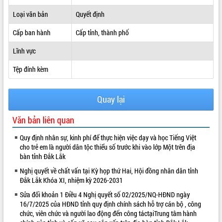
ĐIỂM TIN VĂN BẢN
Loại văn bản
Quyết định
Cấp ban hành
Cấp tỉnh, thành phố
QUY HOẠCH - KẾ HOẠCH
Lĩnh vực
Tệp đính kèm
Quay lại
Văn bản liên quan
Quy định nhân sự, kinh phí để thực hiện việc dạy và học Tiếng Việt
cho trẻ em là người dân tộc thiểu số trước khi vào lớp Một trên địa
bàn tỉnh Đắk Lắk
Nghị quyết về chất vấn tại Kỳ họp thứ Hai, Hội đồng nhân dân tỉnh
Đắk Lắk Khóa XI, nhiệm kỳ 2026-2031
Sửa đổi khoản 1 Điều 4 Nghị quyết số 02/2025/NQ-HĐND ngày
16/7/2025 của HĐND tỉnh quy định chính sách hỗ trợ cán bộ , công
chức, viên chức và người lao động đến công táctạiTrung tâm hành