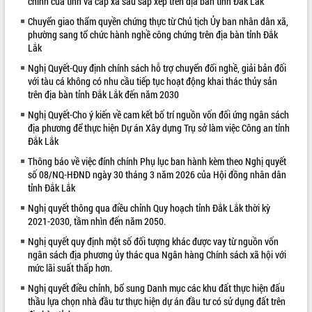
chính của tỉnh và cấp xã sau sắp xếp trên địa bàn tỉnh Đắk Lắk
VIDEO
Chuyển giao thẩm quyền chứng thực từ Chủ tịch Ủy ban nhân dân xã,
phường sang tổ chức hành nghề công chứng trên địa bàn tỉnh Đắk
Không có file video nào để phát.
Lắk
Nghị Quyết-Quy định chính sách hỗ trợ chuyển đổi nghề, giải bản đối
ALBUM ẢNH
với tàu cá không có nhu cầu tiếp tục hoạt động khai thác thủy sản
trên địa bàn tỉnh Đắk Lắk đến năm 2030
Nghị Quyết-Cho ý kiến về cam kết bố trí nguồn vốn đối ứng ngân sách
địa phương để thực hiện Dự án Xây dựng Trụ sở làm việc Công an tỉnh
Đắk Lắk
Thông báo về việc đính chính Phụ lục ban hành kèm theo Nghị quyết
số 08/NQ-HĐND ngày 30 tháng 3 năm 2026 của Hội đồng nhân dân
tỉnh Đắk Lắk
Nghị quyết thông qua điều chỉnh Quy hoạch tỉnh Đắk Lắk thời kỳ
LIÊN KẾT WEB
2021-2030, tầm nhìn đến năm 2050.
Nghị quyết quy định một số đối tượng khác được vay từ nguồn vốn
ngân sách địa phương ủy thác qua Ngân hàng Chính sách xã hội với
mức lãi suất thấp hơn.
Nghị quyết điều chỉnh, bổ sung Danh mục các khu đất thực hiện đấu
thầu lựa chọn nhà đầu tư thực hiện dự án đầu tư có sử dụng đất trên