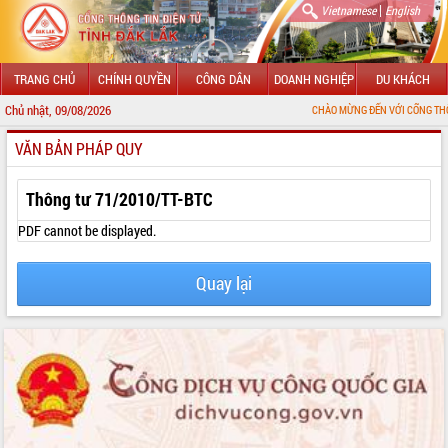
|
Vietnamese
English
TRANG CHỦ
CHÍNH QUYỀN
CÔNG DÂN
DOANH NGHIỆP
DU KHÁCH
Chủ nhật, 09/08/2026
CHÀO MỪNG ĐẾN VỚI CỔNG THÔNG TIN ĐIỆN
VĂN BẢN PHÁP QUY
GIỚI THIỆU
LÃNH ĐẠO UBND TỈNH
Thông tư 71/2010/TT-BTC
TIN TỨC SỰ KIỆN
PDF cannot be displayed.
SỞ, BAN, NGÀNH
Quay lại
UBND CÁC XÃ, PHƯỜNG
THÔNG TIN CHỈ ĐẠO ĐIỀU HÀNH
HỆ THỐNG VĂN BẢN
VĂN BẢN HĐND TỈNH