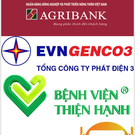
Định vị cà phê Việt Nam như một “di
sản sống” trong dòng chảy toàn cầu
Xây dựng nông thôn mới: Nâng cao đời
sống người dân từ những mô hình thiết
thực
Quyết liệt tháo gỡ vướng mắc, đẩy
nhanh tiến độ các dự án trọng điểm
trong Khu kinh tế Nam Phú Yên
Hòn Yến phát triển du lịch gắn với bảo
tồn biển
Lấy ý kiến điều chỉnh Quy hoạch tỉnh
Đắk Lắk thời kỳ 2021-2030, tầm nhìn
đến năm 2050
Phát động chiến dịch 30 ngày đêm
giải phóng mặt bằng Tuyến đường bộ
ven biển
Đắk Lắk nỗ lực thúc đẩy tăng trưởng
kinh tế từ 10% trở lên trong Quý
II/2026
Đắk Lắk ký kết thỏa thuận hợp tác về
chuyển đổi số giai đoạn 2026 – 2030