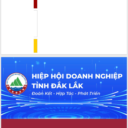
UBND tỉnh họp báo định kỳ tháng 4
năm 2026
Hội thảo khoa học “Giải pháp thúc đẩy
phát triển nền kinh tế xanh tại tỉnh
Đắk Lắk”
Tăng cường giám sát, đôn đốc thực
hiện nhiệm vụ quản lý tài sản công
hàng tuần
Tháo gỡ những vướng mắc, đẩy mạnh
công tác cải cách thủ tục hành chính
tại Trung tâm Phục vụ hành chính
công tỉnh
Đắk Lắk: Tôn vinh 46 giải pháp tại Hội
thi Sáng tạo Kỹ thuật 2024 - 2025
Đắk Lắk rà soát, điều chỉnh Đề án 190
về phát triển nuôi trồng thủy sản
Phó Chủ tịch UBND tỉnh Đắk Lắk
Trương Công Thái kiểm tra thực địa
Dự án cao tốc Khánh Hòa - Buôn Ma
Thuột