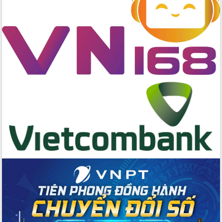
với Tập đoàn Bưu chính Viễn thông
Việt Nam
Thứ trưởng Bộ Y tế làm việc với tỉnh
Đắk Lắk về phát triển nhân lực y tế
cho trạm y tế cấp xã
Du lịch Đắk Lắk nâng tầm trải nghiệm
du khách thông qua Hệ thống cơ sở dữ
liệu và Bản đồ số
Tập huấn ứng dụng trí tuệ nhân tạo (AI)
trong thương mại điện tử năm 2026
Đoàn đại biểu Quốc hội tỉnh Đắk Lắk
trao đổi thông tin trước Kỳ họp thứ
nhất, Quốc hội khóa XVI
Quyết liệt cải cách hành chính, khơi
thông nguồn lực phát triển
Nâng cao hiệu lực, hiệu quả HĐND
tỉnh thông qua hiện đại hóa hành chính
Xã Ea Phê gắn cải cách hành chính với
chuyển đổi số
Phó Chủ tịch Thường trực UBND tỉnh