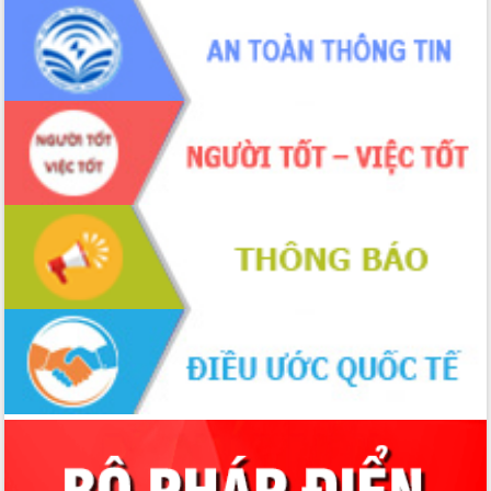
sầu riêng tại Đắk Lắk
Trình diễn nghệ thuật chế biến các
món ăn từ sầu riêng
Đắk Lắk công bố Quy hoạch và xúc
tiến đầu tư tỉnh
Ngành cá ngừ Đắk Lắk chủ động thích
ứng để giữ vững thị trường xuất khẩu
Diễn đàn Kinh tế tư nhân Việt Nam đột
phá cơ chế - Hợp tác công tư
Đề án 06 tạo bước ngoặt đột phá trong
cải cách hành chính tỉnh Đắk Lắk
Kết nối tour, đẩy mạnh chuyển đổi số
để phát triển du lịch Đắk Lắk
Khởi động Dự án Đầu tư xây dựng hạ
tầng kỹ thuật Cụm công nghiệp Tân
Tiến
Gặp mặt các cơ quan báo chí nhân Kỷ
niệm 101 năm Ngày Báo chí Cách
mạng Việt Nam
Đắk Lắk sơ kết 4 năm triển khai thực