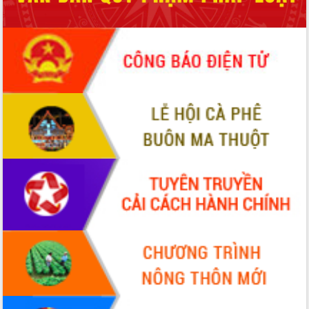
phá cơ chế - Hợp tác công tư
Đề án 06 tạo bước ngoặt đột phá trong
cải cách hành chính tỉnh Đắk Lắk
Kết nối tour, đẩy mạnh chuyển đổi số
để phát triển du lịch Đắk Lắk
Khởi động Dự án Đầu tư xây dựng hạ
tầng kỹ thuật Cụm công nghiệp Tân
Tiến
Gặp mặt các cơ quan báo chí nhân Kỷ
niệm 101 năm Ngày Báo chí Cách
mạng Việt Nam
Đắk Lắk sơ kết 4 năm triển khai thực
hiện Đề án 06 của Chính phủ
Họp báo thông tin về Hội nghị Công bố
Quy hoạch và Xúc tiến đầu tư tỉnh Đắk
Lắk
Khơi thông điểm nghẽn, đẩy nhanh
giải ngân vốn khắc phục thiên tai
HĐND tỉnh thông qua điều chỉnh Quy
hoạch tỉnh thời kỳ 2021-2030