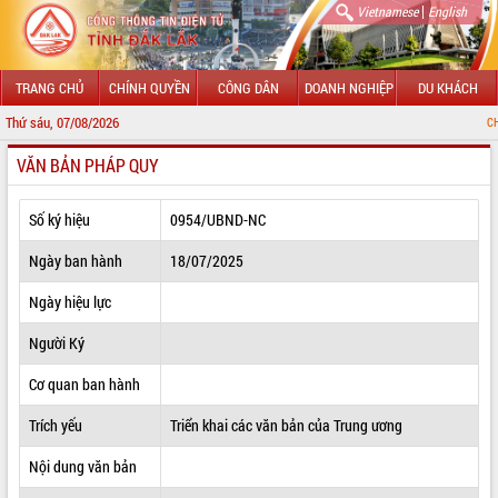
|
Vietnamese
English
TRANG CHỦ
CHÍNH QUYỀN
CÔNG DÂN
DOANH NGHIỆP
DU KHÁCH
Thứ sáu, 07/08/2026
CHÀO MỪNG ĐẾN
VĂN BẢN PHÁP QUY
GIỚI THIỆU
LÃNH ĐẠO UBND TỈNH
Số ký hiệu
0954/UBND-NC
TIN TỨC SỰ KIỆN
Ngày ban hành
18/07/2025
SỞ, BAN, NGÀNH
Ngày hiệu lực
Người Ký
UBND CÁC XÃ, PHƯỜNG
Cơ quan ban hành
THÔNG TIN CHỈ ĐẠO ĐIỀU HÀNH
Trích yếu
Triển khai các văn bản của Trung ương
HỆ THỐNG VĂN BẢN
Nội dung văn bản
VĂN BẢN HĐND TỈNH