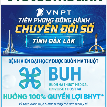
2026-2031
Đảm bảo cuộc bầu cử đại biểu Quốc
hội và đại biểu HĐND các cấp diễn ra
an toàn, hiệu quả, đúng quy định
Thủ tướng Chính phủ Phạm Minh Chính
kiểm tra, chỉ đạo hoàn thành các dự
án cao tốc và thăm khu tái định cư tại
Đắk Lắk
Sôi nổi Hội đua ngựa truyền thống Gò
Thì Thùng mừng Xuân Bính Ngọ 2026
Lãnh đạo tỉnh dâng hương tưởng niệm
tại Đập Đồng Cam đầu Xuân Bính Ngọ
Ngành nông nghiệp phấn đấu tăng
trưởng đạt 5,86% trong năm 2026
UBND tỉnh Đắk Lắk triển khai công tác
quốc phòng, quân sự địa phương năm
2026
Đắk Lắk tập trung toàn lực khắc phục
tồn tại IUU, sẵn sàng làm việc với
Đoàn thanh tra EC
Chủ tịch UBND tỉnh Tạ Anh Tuấn thăm,