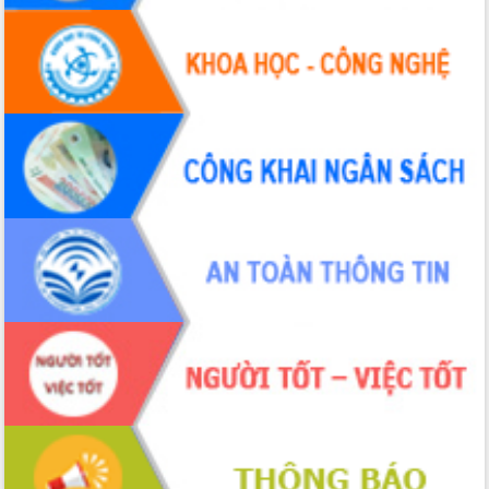
Tháo gỡ những vướng mắc, đẩy mạnh
công tác cải cách thủ tục hành chính
tại Trung tâm Phục vụ hành chính
công tỉnh
Đắk Lắk: Tôn vinh 46 giải pháp tại Hội
thi Sáng tạo Kỹ thuật 2024 - 2025
Đắk Lắk rà soát, điều chỉnh Đề án 190
về phát triển nuôi trồng thủy sản
Phó Chủ tịch UBND tỉnh Đắk Lắk
Trương Công Thái kiểm tra thực địa
Dự án cao tốc Khánh Hòa - Buôn Ma
Thuột
Định vị cà phê Việt Nam như một “di
sản sống” trong dòng chảy toàn cầu
Xây dựng nông thôn mới: Nâng cao đời
sống người dân từ những mô hình thiết
thực
Quyết liệt tháo gỡ vướng mắc, đẩy
nhanh tiến độ các dự án trọng điểm
trong Khu kinh tế Nam Phú Yên