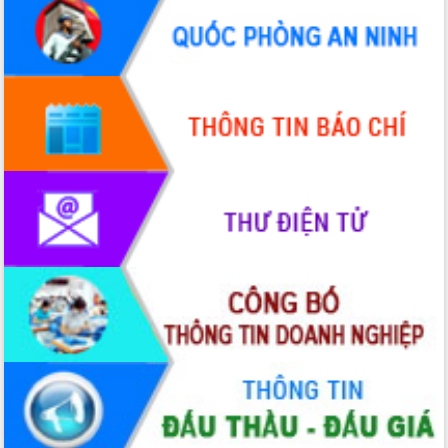
Hội thảo góp ý hồ sơ điều chỉnh quy
hoạch tỉnh Đắk Lắk thời kỳ 2021-2030,
tầm nhìn đến năm 2050
Nâng cao hiệu quả hoạt động của các
doanh nghiệp nhà nước
Hội nghị triển khai kết nối mạng
truyền số liệu chuyên dùng phục vụ cơ
quan Đảng, Nhà nước
Lễ phát động chuỗi hoạt động chung
tay làm sạch môi trường
Xã Ea Kar bước chuyển mình trong
công tác cải cách hành chính mô hình
mới
UBND tỉnh họp báo định kỳ tháng 4
năm 2026
Hội thảo khoa học “Giải pháp thúc đẩy
phát triển nền kinh tế xanh tại tỉnh
Đắk Lắk”
Tăng cường giám sát, đôn đốc thực
hiện nhiệm vụ quản lý tài sản công
hàng tuần