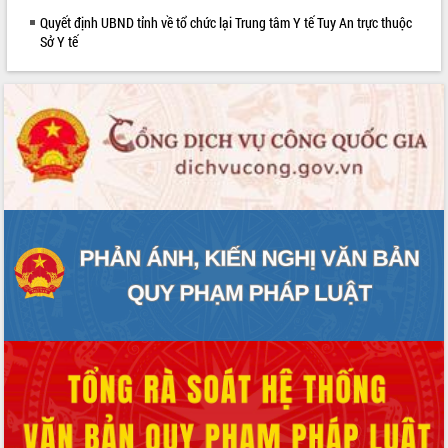
phát triển mới
Quyết định UBND tỉnh về tổ chức lại Trung tâm Y tế Tuy An trực thuộc
Sở Y tế
Thường trực HĐND tỉnh Đắk Lắk gặp
mặt Đoàn chuyên gia y tế TP. Hồ Chí
Minh
Lễ truy điệu và an táng hài cốt liệt sĩ
tại Nghĩa trang Liệt sĩ xã Sơn Hòa
Bàn giải pháp tháo gỡ khó khăn trong
xuất khẩu sầu riêng và triển khai quy
định EUDR
Thứ trưởng Bộ Nông nghiệp và Môi
trường Nguyễn Hoàng Hiệp khảo sát
vùng trồng và doanh nghiệp đóng gói
sầu riêng tại Đắk Lắk
Trình diễn nghệ thuật chế biến các
món ăn từ sầu riêng
Đắk Lắk công bố Quy hoạch và xúc
tiến đầu tư tỉnh
Ngành cá ngừ Đắk Lắk chủ động thích
ứng để giữ vững thị trường xuất khẩu
Diễn đàn Kinh tế tư nhân Việt Nam đột