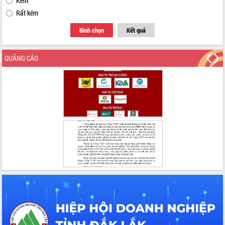
Kém
Tập huấn ứng dụng trí tuệ nhân tạo (AI)
Rất kém
trong thương mại điện tử năm 2026
Đoàn đại biểu Quốc hội tỉnh Đắk Lắk
Bình chọn
Kết quả
trao đổi thông tin trước Kỳ họp thứ
nhất, Quốc hội khóa XVI
QUẢNG CÁO
Quyết liệt cải cách hành chính, khơi
thông nguồn lực phát triển
Nâng cao hiệu lực, hiệu quả HĐND
tỉnh thông qua hiện đại hóa hành chính
Xã Ea Phê gắn cải cách hành chính với
chuyển đổi số
Phó Chủ tịch Thường trực UBND tỉnh
Hồ Thị Nguyên Thảo làm việc tại Trung
tâm Phục vụ hành chính công xã Ea
Phê
Xây dựng nền hành chính số đồng
hành cùng nông dân dân, doanh nghiệp
Giai đoạn 2026-2030, Đắk Lắk phấn
đấu có 77% xã đạt chuẩn nông thôn
mới