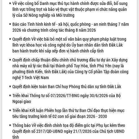
Về việc công bố Danh mục thủ tục hành chính được sửa đổi, bổ sung
VIDEO
lĩnh vực trồng trọt và bảo vệ thực vật thuộc phạm vi chức năng quản
lý của Sở Nông nghiệp và Môi trường
Loading the player...
Báo cáo Tình hình kinh tế - xã hội, quốc phòng - an ninh tháng 7 năm
Khám bệnh, cấp phát thuốc miễn phí
2026 và chương trình công tác tháng 8 năm 2026
và tặng quà người dân xã Cư Pui
Quyết định Về việc bãi bỏ một số văn bản quy phạm pháp luật trong
Hội nghị UBND tỉnh Đắk Lắk thường kỳ
lĩnh vực khoa học và công nghệ do Ủy ban nhân dân tỉnh Đắk Lắk
tháng 7/2026
ban hành trước khi sắp xếp đơn vị hành chính cấp tỉnh
Lễ truy tặng danh hiệu “Bà Mẹ Việt
Quyết định chấp thuận điều chỉnh chủ trương đầu tư dự án Xây dựng
Nam Anh hùng” và trao Huân chương
nhà máy xử lý rác thải tại thành phố Tuy Hòa, tỉnh Phú Yên (nay là
Lao động
phường Bình Kiến, tỉnh Đắk Lắk) của Công ty Cổ phần Tập đoàn công
ALBUM ẢNH
nghệ T-Tech Việt Nam
UBND tỉnh Đắk Lắk triển khai nhiệm
vụ 6 tháng cuối năm 2026
Quyết định kiện toàn Ban Chỉ huy Phòng thủ dân sự tỉnh Đắk Lắk
Kỳ họp thứ Hai, Hội đồng nhân dân
Triển khai Thông tư số 07/2026/TT-BNG ngày 30/6/2026 của Bộ
tỉnh khóa XI quyết nghị nhiều nội dung
Ngoại giao
quan trọng
Triển khai Kết luận Phiên họp lần thứ tư Ban Chỉ đạo thực hiện mục
Bí thư Tỉnh ủy Lương Nguyễn Minh
tiêu tăng trưởng kinh tế 02 con số giai đoạn 2026 - 2030
Triết thăm, tặng quà người có công với
cách mạng
Thông báo Về việc đính chính tọa độ điểm góc tại Phụ lục kèm theo
Quyết định số 2317/QĐ-UBND ngày 21/7/2026 của Chủ tịch UBND
Rà soát, hoàn thiện hệ thống thiết chế
tỉnh
văn hóa, thể thao đáp ứng yêu cầu
LIÊN KẾT WEB