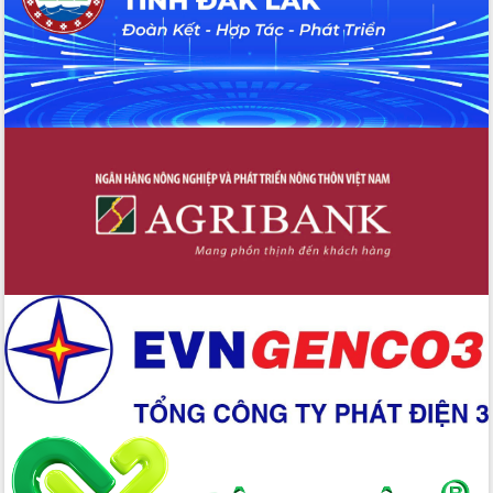
Chuyển đổi số 'mở đường' cho nông
nghiệp Đắk Lắk tăng trưởng bứt phá
Triển khai đồng bộ đo đạc, lập hồ sơ
địa chính, hoàn thiện cơ sở dữ liệu đất
đai
Ứng dụng sinh trắc học - Bước tiến
trong hành trình chuyển đổi số tại Đắk
Lắk
Đắk Lắk nâng cao hiệu quả công tác
Đảng từ Sổ tay đảng viên điện tử
Đắk Lắk đẩy mạnh nuôi biển công
nghệ, hướng tới phát triển thủy sản
bền vững
Tập huấn nâng cao năng lực triển khai
chuyển đổi số cho cán bộ, công chức
cấp xã
Đắk Lắk phát động hưởng ứng Ngày
Quyền của người tiêu dùng Việt Nam
2026
Đẩy mạnh cải cách hành chính, quyết
tâm đạt được mục tiêu tăng trưởng