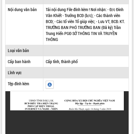
ĐIỂM TIN VĂN BẢN
Nội dung văn bản
Tải nội dung File đính kèm ! Nơi nhận: - Đ/c Đinh
Văn Khiết - Trưởng BCĐ (b/c); - Các thành viên
QUY HOẠCH - KẾ HOẠCH
BCĐ; - Các tổ viên Tổ giúp việc; - Lưu VT, BCĐ. KT.
TRƯỞNG BAN PHÓ TRƯỞNG BAN (Đã ký) Trần
Trung Hiển PGĐ SỞ THÔNG TIN VÀ TRUYỀN
THÔNG
Loại văn bản
Cấp ban hành
Cấp tỉnh, thành phố
Lĩnh vực
Tệp đính kèm