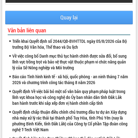
Quay lại
Văn bản liên quan
Triển khai Quyết định số 2044/QĐ-BVHTTDL ngày 05/8/2026 của Bộ
trưởng Bộ Văn hóa, Thể thao và Du lịch
Về việc công bố Danh mục thủ tục hành chính được sửa đổi, bổ sung
lĩnh vực trồng trọt và bảo vệ thực vật thuộc phạm vi chức năng quản
lý của Sở Nông nghiệp và Môi trường
Báo cáo Tình hình kinh tế - xã hội, quốc phòng - an ninh tháng 7 năm
2026 và chương trình công tác tháng 8 năm 2026
Quyết định Về việc bãi bỏ một số văn bản quy phạm pháp luật trong
lĩnh vực khoa học và công nghệ do Ủy ban nhân dân tỉnh Đắk Lắk
ban hành trước khi sắp xếp đơn vị hành chính cấp tỉnh
Quyết định chấp thuận điều chỉnh chủ trương đầu tư dự án Xây dựng
nhà máy xử lý rác thải tại thành phố Tuy Hòa, tỉnh Phú Yên (nay là
phường Bình Kiến, tỉnh Đắk Lắk) của Công ty Cổ phần Tập đoàn công
nghệ T-Tech Việt Nam