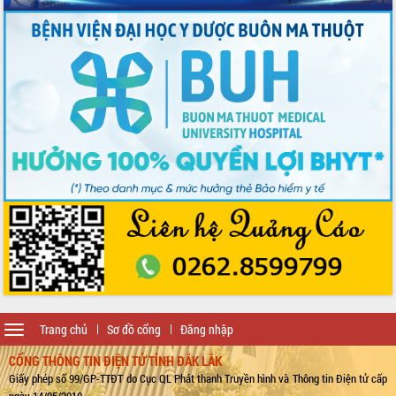
Toggle
Trang chủ
Sơ đồ cổng
Đăng nhập
navigation
CỔNG THÔNG TIN ĐIỆN TỬ TỈNH ĐẮK LẮK
Giấy phép số 99/GP-TTĐT do Cục QL Phát thanh Truyền hình và Thông tin Điện tử cấp
ngày 14/05/2010