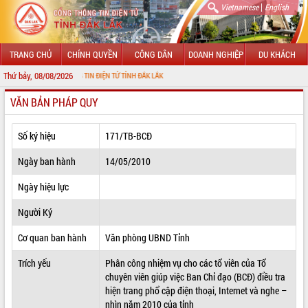
|
Vietnamese
English
TRANG CHỦ
CHÍNH QUYỀN
CÔNG DÂN
DOANH NGHIỆP
DU KHÁCH
Thứ bảy, 08/08/2026
ỔNG THÔNG TIN ĐIỆN TỬ TỈNH ĐẮK LẮK
VĂN BẢN PHÁP QUY
GIỚI THIỆU
LÃNH ĐẠO UBND TỈNH
Số ký hiệu
171/TB-BCĐ
TIN TỨC SỰ KIỆN
Ngày ban hành
14/05/2010
SỞ, BAN, NGÀNH
Ngày hiệu lực
Người Ký
UBND CÁC XÃ, PHƯỜNG
Cơ quan ban hành
Văn phòng UBND Tỉnh
THÔNG TIN CHỈ ĐẠO ĐIỀU HÀNH
Trích yếu
Phân công nhiệm vụ cho các tổ viên của Tổ
HỆ THỐNG VĂN BẢN
chuyên viên giúp việc Ban Chỉ đạo (BCĐ) điều tra
hiện trang phổ cập điện thoại, Internet và nghe –
VĂN BẢN HĐND TỈNH
nhìn năm 2010 của tỉnh