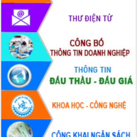
hiện Đề án 06 của Chính phủ
Họp báo thông tin về Hội nghị Công bố
Quy hoạch và Xúc tiến đầu tư tỉnh Đắk
Lắk
Khơi thông điểm nghẽn, đẩy nhanh
giải ngân vốn khắc phục thiên tai
HĐND tỉnh thông qua điều chỉnh Quy
hoạch tỉnh thời kỳ 2021-2030
Hội thảo góp ý hồ sơ điều chỉnh quy
hoạch tỉnh Đắk Lắk thời kỳ 2021-2030,
tầm nhìn đến năm 2050
Nâng cao hiệu quả hoạt động của các
doanh nghiệp nhà nước
Hội nghị triển khai kết nối mạng
truyền số liệu chuyên dùng phục vụ cơ
quan Đảng, Nhà nước
Lễ phát động chuỗi hoạt động chung
tay làm sạch môi trường
Xã Ea Kar bước chuyển mình trong
công tác cải cách hành chính mô hình
mới