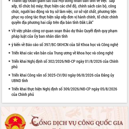
Thành lập Đoàn giám sát của Hội đồng nhân dân tỉnh về việc “Sắp
xếp, tổ chức bộ máy; thực hiện các chế độ, chính sách cán bộ, công
VIDEO
chức, người lao động và trụ sở làm việc, cơ sở vật chất, phương tiện
phục vụ công tác thực hiện sắp xếp đơn vị hành chính, tổ chức chính
quyền địa phương hai cấp trên địa bàn tỉnh Đắk Lắk”
Về việc phân công cơ quan soạn thảo dự thảo Quyết định quy phạm
pháp luật của Ủy ban nhân dân tỉnh
ý kiến về Báo cáo số 397/BC-SKHCN của Sở Khoa học và Công nghệ
Triển khai các văn bản của Trung ương về khoa học và công nghệ
Triển khai Nghị định số 302/2026/NĐ-CP ngày 01/8/2026 của Chính
Trailer Lễ hội Sầu riêng Đắk Lắk năm
phủ
2026
Triển khai Công văn số 3025-CV/ĐU ngày 06/8/2026 của Đảng ủy
Khám bệnh, cấp phát thuốc miễn phí
UBND tỉnh
và tặng quà người dân xã Cư Pui
Triển khai thực hiện Nghị định số 309/2026/NĐ-CP ngày 05/8/2026
Hội nghị UBND tỉnh Đắk Lắk thường kỳ
của Chính phủ
tháng 7/2026
Lễ truy tặng danh hiệu “Bà Mẹ Việt
ALBUM ẢNH
Nam Anh hùng” và trao Huân chương
Lao động
UBND tỉnh Đắk Lắk triển khai nhiệm
vụ 6 tháng cuối năm 2026