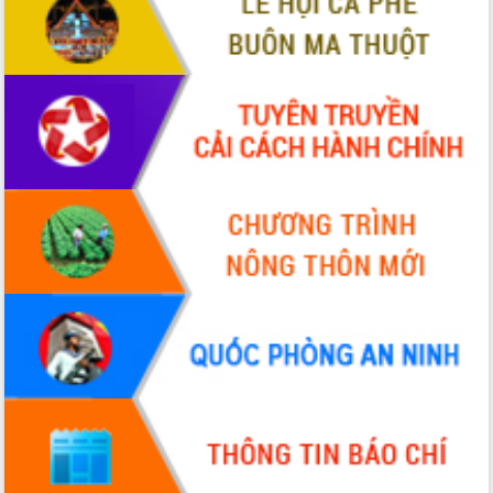
sầu riêng tại Đắk Lắk
Trình diễn nghệ thuật chế biến các
món ăn từ sầu riêng
Đắk Lắk công bố Quy hoạch và xúc
tiến đầu tư tỉnh
Ngành cá ngừ Đắk Lắk chủ động thích
ứng để giữ vững thị trường xuất khẩu
Diễn đàn Kinh tế tư nhân Việt Nam đột
phá cơ chế - Hợp tác công tư
Đề án 06 tạo bước ngoặt đột phá trong
cải cách hành chính tỉnh Đắk Lắk
Kết nối tour, đẩy mạnh chuyển đổi số
để phát triển du lịch Đắk Lắk
Khởi động Dự án Đầu tư xây dựng hạ
tầng kỹ thuật Cụm công nghiệp Tân
Tiến
Gặp mặt các cơ quan báo chí nhân Kỷ
niệm 101 năm Ngày Báo chí Cách
mạng Việt Nam
Đắk Lắk sơ kết 4 năm triển khai thực