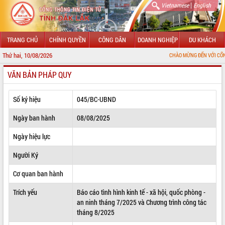
|
Vietnamese
English
TRANG CHỦ
CHÍNH QUYỀN
CÔNG DÂN
DOANH NGHIỆP
DU KHÁCH
Thứ hai, 10/08/2026
CHÀO MỪNG ĐẾN VỚI CỔNG THÔNG TIN 
VĂN BẢN PHÁP QUY
GIỚI THIỆU
LÃNH ĐẠO UBND TỈNH
Số ký hiệu
045/BC-UBND
TIN TỨC SỰ KIỆN
Ngày ban hành
08/08/2025
SỞ, BAN, NGÀNH
Ngày hiệu lực
Người Ký
UBND CÁC XÃ, PHƯỜNG
Cơ quan ban hành
THÔNG TIN CHỈ ĐẠO ĐIỀU HÀNH
Trích yếu
Báo cáo tình hình kinh tế - xã hội, quốc phòng -
HỆ THỐNG VĂN BẢN
an ninh tháng 7/2025 và Chương trình công tác
tháng 8/2025
VĂN BẢN HĐND TỈNH