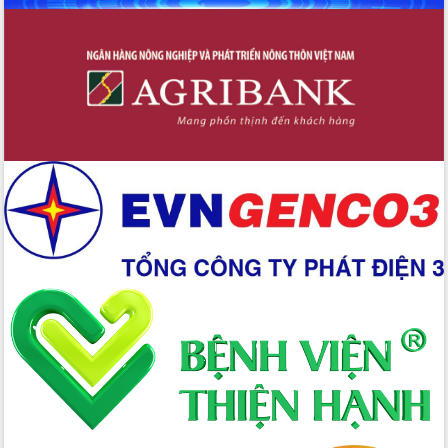
Hồ Thị Nguyên Thảo làm việc tại Trung
tâm Phục vụ hành chính công xã Ea
Phê
Xây dựng nền hành chính số đồng
hành cùng nông dân dân, doanh nghiệp
Giai đoạn 2026-2030, Đắk Lắk phấn
đấu có 77% xã đạt chuẩn nông thôn
mới
Chuyển đổi số 'mở đường' cho nông
nghiệp Đắk Lắk tăng trưởng bứt phá
Triển khai đồng bộ đo đạc, lập hồ sơ
địa chính, hoàn thiện cơ sở dữ liệu đất
đai
Ứng dụng sinh trắc học - Bước tiến
trong hành trình chuyển đổi số tại Đắk
Lắk
Đắk Lắk nâng cao hiệu quả công tác
Đảng từ Sổ tay đảng viên điện tử
Đắk Lắk đẩy mạnh nuôi biển công
nghệ, hướng tới phát triển thủy sản
bền vững