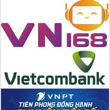
Tập huấn nâng cao năng lực triển khai
chuyển đổi số cho cán bộ, công chức
cấp xã
Đắk Lắk phát động hưởng ứng Ngày
Quyền của người tiêu dùng Việt Nam
2026
Đẩy mạnh cải cách hành chính, quyết
tâm đạt được mục tiêu tăng trưởng
hai con số trong năm 2026
Tổ chức trang trọng Lễ hội Đền thờ
Lương Văn Chánh năm 2026
Phó Bí thư Tỉnh ủy Đắk Lắk Đỗ Hữu
Huy giữ chức Bí thư Đảng ủy Ủy Ban
Nhân dân tỉnh
Bệnh án điện tử thúc đẩy chuyển đổi
số y tế tại Đắk Lắk
Chuyển đổi số thư viện: Mở rộng
không gian tri thức trong thời đại số
Đánh giá, rút kinh nghiệm công tác tổ
chức diễn tập trước ngày bầu cử