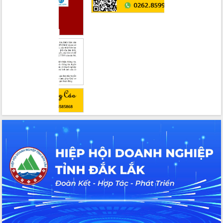
với Tập đoàn Bưu chính Viễn thông
Việt Nam
Thứ trưởng Bộ Y tế làm việc với tỉnh
Đắk Lắk về phát triển nhân lực y tế
cho trạm y tế cấp xã
Du lịch Đắk Lắk nâng tầm trải nghiệm
du khách thông qua Hệ thống cơ sở dữ
liệu và Bản đồ số
Tập huấn ứng dụng trí tuệ nhân tạo (AI)
trong thương mại điện tử năm 2026
Đoàn đại biểu Quốc hội tỉnh Đắk Lắk
trao đổi thông tin trước Kỳ họp thứ
nhất, Quốc hội khóa XVI
Quyết liệt cải cách hành chính, khơi
thông nguồn lực phát triển
Nâng cao hiệu lực, hiệu quả HĐND
tỉnh thông qua hiện đại hóa hành chính
Xã Ea Phê gắn cải cách hành chính với
chuyển đổi số
Phó Chủ tịch Thường trực UBND tỉnh