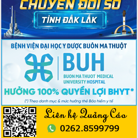
Chương trình “Gặp gỡ hữu nghị –
Friendship Meeting New Year 2026”
Bầu cử Quốc hội và HĐND: Cử tri Đắk
Lắk gửi gắm niềm tin, kỳ vọng vào lá
phiếu
Đắk Lắk sẵn sàng các điều kiện cho
Ngày hội bầu cử đại biểu Quốc hội
khóa XVI và HĐND các cấp nhiệm kỳ
2026-2031
Đảm bảo cuộc bầu cử đại biểu Quốc
hội và đại biểu HĐND các cấp diễn ra
an toàn, hiệu quả, đúng quy định
Thủ tướng Chính phủ Phạm Minh Chính
kiểm tra, chỉ đạo hoàn thành các dự
án cao tốc và thăm khu tái định cư tại
Đắk Lắk
Sôi nổi Hội đua ngựa truyền thống Gò
Thì Thùng mừng Xuân Bính Ngọ 2026
Lãnh đạo tỉnh dâng hương tưởng niệm
tại Đập Đồng Cam đầu Xuân Bính Ngọ
Ngành nông nghiệp phấn đấu tăng