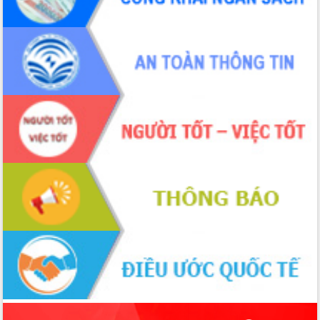
UBND tỉnh họp báo định kỳ tháng 4
năm 2026
Hội thảo khoa học “Giải pháp thúc đẩy
phát triển nền kinh tế xanh tại tỉnh
Đắk Lắk”
Tăng cường giám sát, đôn đốc thực
hiện nhiệm vụ quản lý tài sản công
hàng tuần
Tháo gỡ những vướng mắc, đẩy mạnh
công tác cải cách thủ tục hành chính
tại Trung tâm Phục vụ hành chính
công tỉnh
Đắk Lắk: Tôn vinh 46 giải pháp tại Hội
thi Sáng tạo Kỹ thuật 2024 - 2025
Đắk Lắk rà soát, điều chỉnh Đề án 190
về phát triển nuôi trồng thủy sản
Phó Chủ tịch UBND tỉnh Đắk Lắk
Trương Công Thái kiểm tra thực địa
Dự án cao tốc Khánh Hòa - Buôn Ma
Thuột