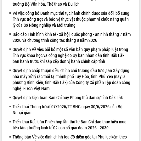
trưởng Bộ Văn hóa, Thể thao và Du lịch
Kỳ họp thứ Hai, Hội đồng nhân dân
Về việc công bố Danh mục thủ tục hành chính được sửa đổi, bổ sung
tỉnh khóa XI quyết nghị nhiều nội dung
lĩnh vực trồng trọt và bảo vệ thực vật thuộc phạm vi chức năng quản
quan trọng
lý của Sở Nông nghiệp và Môi trường
Bí thư Tỉnh ủy Lương Nguyễn Minh
Triết thăm, tặng quà người có công với
Báo cáo Tình hình kinh tế - xã hội, quốc phòng - an ninh tháng 7 năm
2026 và chương trình công tác tháng 8 năm 2026
cách mạng
LIÊN KẾT WEB
Rà soát, hoàn thiện hệ thống thiết chế
Quyết định Về việc bãi bỏ một số văn bản quy phạm pháp luật trong
văn hóa, thể thao đáp ứng yêu cầu
lĩnh vực khoa học và công nghệ do Ủy ban nhân dân tỉnh Đắk Lắk
phát triển mới
ban hành trước khi sắp xếp đơn vị hành chính cấp tỉnh
Thường trực HĐND tỉnh Đắk Lắk gặp
Quyết định chấp thuận điều chỉnh chủ trương đầu tư dự án Xây dựng
mặt Đoàn chuyên gia y tế TP. Hồ Chí
nhà máy xử lý rác thải tại thành phố Tuy Hòa, tỉnh Phú Yên (nay là
Minh
phường Bình Kiến, tỉnh Đắk Lắk) của Công ty Cổ phần Tập đoàn công
nghệ T-Tech Việt Nam
Lễ truy điệu và an táng hài cốt liệt sĩ
tại Nghĩa trang Liệt sĩ xã Sơn Hòa
Quyết định kiện toàn Ban Chỉ huy Phòng thủ dân sự tỉnh Đắk Lắk
Bàn giải pháp tháo gỡ khó khăn trong
Triển khai Thông tư số 07/2026/TT-BNG ngày 30/6/2026 của Bộ
xuất khẩu sầu riêng và triển khai quy
Ngoại giao
định EUDR
Triển khai Kết luận Phiên họp lần thứ tư Ban Chỉ đạo thực hiện mục
Thứ trưởng Bộ Nông nghiệp và Môi
tiêu tăng trưởng kinh tế 02 con số giai đoạn 2026 - 2030
trường Nguyễn Hoàng Hiệp khảo sát
vùng trồng và doanh nghiệp đóng gói
Thông báo Về việc đính chính tọa độ điểm góc tại Phụ lục kèm theo