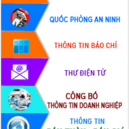
UBND tỉnh họp báo định kỳ tháng 4
năm 2026
Hội thảo khoa học “Giải pháp thúc đẩy
phát triển nền kinh tế xanh tại tỉnh
Đắk Lắk”
Tăng cường giám sát, đôn đốc thực
hiện nhiệm vụ quản lý tài sản công
hàng tuần
Tháo gỡ những vướng mắc, đẩy mạnh
công tác cải cách thủ tục hành chính
tại Trung tâm Phục vụ hành chính
công tỉnh
Đắk Lắk: Tôn vinh 46 giải pháp tại Hội
thi Sáng tạo Kỹ thuật 2024 - 2025
Đắk Lắk rà soát, điều chỉnh Đề án 190
về phát triển nuôi trồng thủy sản
Phó Chủ tịch UBND tỉnh Đắk Lắk
Trương Công Thái kiểm tra thực địa
Dự án cao tốc Khánh Hòa - Buôn Ma
Thuột