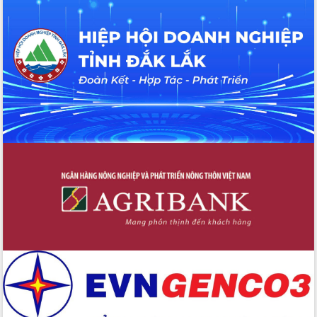
Tập huấn nâng cao năng lực triển khai
chuyển đổi số cho cán bộ, công chức
cấp xã
Đắk Lắk phát động hưởng ứng Ngày
Quyền của người tiêu dùng Việt Nam
2026
Đẩy mạnh cải cách hành chính, quyết
tâm đạt được mục tiêu tăng trưởng
hai con số trong năm 2026
Tổ chức trang trọng Lễ hội Đền thờ
Lương Văn Chánh năm 2026
Phó Bí thư Tỉnh ủy Đắk Lắk Đỗ Hữu
Huy giữ chức Bí thư Đảng ủy Ủy Ban
Nhân dân tỉnh
Bệnh án điện tử thúc đẩy chuyển đổi
số y tế tại Đắk Lắk
Chuyển đổi số thư viện: Mở rộng
không gian tri thức trong thời đại số
Đánh giá, rút kinh nghiệm công tác tổ
chức diễn tập trước ngày bầu cử