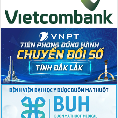
trưởng đạt 5,86% trong năm 2026
UBND tỉnh Đắk Lắk triển khai công tác
quốc phòng, quân sự địa phương năm
2026
Đắk Lắk tập trung toàn lực khắc phục
tồn tại IUU, sẵn sàng làm việc với
Đoàn thanh tra EC
Chủ tịch UBND tỉnh Tạ Anh Tuấn thăm,
chúc mừng các bệnh viện nhân Ngày
Thầy thuốc Việt Nam
Rộn ràng lễ hội truyền thống Sông
nước Đà Nông lần thứ I năm 2026
Kỳ họp Chuyên đề lần thứ Năm, HĐND
tỉnh Đắk Lắk thông qua các nghị quyết
quan trọng
Thống nhất danh sách giới thiệu ứng
cử đại biểu Quốc hội khoá XVI và đại
biểu HĐND tỉnh Đắk Lắk, nhiệm kỳ
2026-2031
Phát động hai phong trào thi đua quan