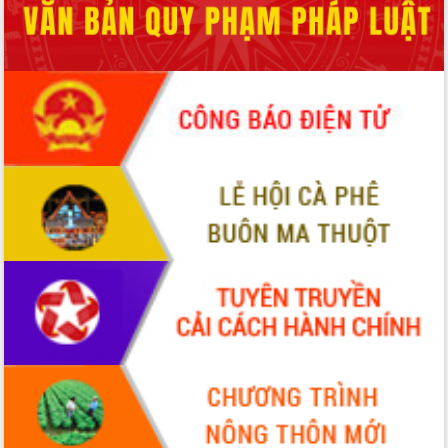
hiện Đề án 06 của Chính phủ
Họp báo thông tin về Hội nghị Công bố
Quy hoạch và Xúc tiến đầu tư tỉnh Đắk
Lắk
Khơi thông điểm nghẽn, đẩy nhanh
giải ngân vốn khắc phục thiên tai
HĐND tỉnh thông qua điều chỉnh Quy
hoạch tỉnh thời kỳ 2021-2030
Hội thảo góp ý hồ sơ điều chỉnh quy
hoạch tỉnh Đắk Lắk thời kỳ 2021-2030,
tầm nhìn đến năm 2050
Nâng cao hiệu quả hoạt động của các
doanh nghiệp nhà nước
Hội nghị triển khai kết nối mạng
truyền số liệu chuyên dùng phục vụ cơ
quan Đảng, Nhà nước
Lễ phát động chuỗi hoạt động chung
tay làm sạch môi trường
Xã Ea Kar bước chuyển mình trong
công tác cải cách hành chính mô hình
mới