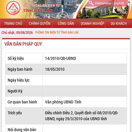
|
Vietnamese
English
TRANG CHỦ
CHÍNH QUYỀN
CÔNG DÂN
DOANH NGHIỆP
DU KHÁCH
Chủ nhật, 09/08/2026
N VỚI CỔNG THÔNG TIN ĐIỆN TỬ TỈNH ĐẮK LẮK
VĂN BẢN PHÁP QUY
GIỚI THIỆU
LÃNH ĐẠO UBND TỈNH
Số ký hiệu
14/2010/QĐ-UBND
TIN TỨC SỰ KIỆN
Ngày ban hành
18/05/2010
SỞ, BAN, NGÀNH
Ngày hiệu lực
Người Ký
UBND CÁC XÃ, PHƯỜNG
Cơ quan ban hành
Văn phòng UBND Tỉnh
THÔNG TIN CHỈ ĐẠO ĐIỀU HÀNH
Trích yếu
Điều chỉnh Điều 2, Quyết định số 08/2010/QĐ-
HỆ THỐNG VĂN BẢN
UBND, ngày 29/3/2010 của UBND tỉnh
VĂN BẢN HĐND TỈNH
Nội dung văn bản