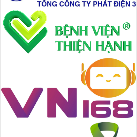
Chương trình “Gặp gỡ hữu nghị –
Friendship Meeting New Year 2026”
Bầu cử Quốc hội và HĐND: Cử tri Đắk
Lắk gửi gắm niềm tin, kỳ vọng vào lá
phiếu
Đắk Lắk sẵn sàng các điều kiện cho
Ngày hội bầu cử đại biểu Quốc hội
khóa XVI và HĐND các cấp nhiệm kỳ
2026-2031
Đảm bảo cuộc bầu cử đại biểu Quốc
hội và đại biểu HĐND các cấp diễn ra
an toàn, hiệu quả, đúng quy định
Thủ tướng Chính phủ Phạm Minh Chính
kiểm tra, chỉ đạo hoàn thành các dự
án cao tốc và thăm khu tái định cư tại
Đắk Lắk
Sôi nổi Hội đua ngựa truyền thống Gò
Thì Thùng mừng Xuân Bính Ngọ 2026
Lãnh đạo tỉnh dâng hương tưởng niệm
tại Đập Đồng Cam đầu Xuân Bính Ngọ
Ngành nông nghiệp phấn đấu tăng