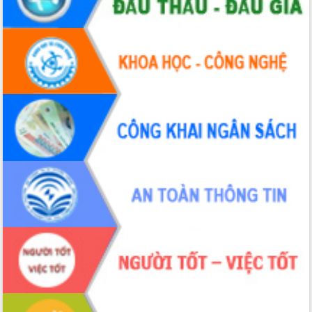
Định vị cà phê Việt Nam như một “di
sản sống” trong dòng chảy toàn cầu
Xây dựng nông thôn mới: Nâng cao đời
sống người dân từ những mô hình thiết
thực
Quyết liệt tháo gỡ vướng mắc, đẩy
nhanh tiến độ các dự án trọng điểm
trong Khu kinh tế Nam Phú Yên
Hòn Yến phát triển du lịch gắn với bảo
tồn biển
Lấy ý kiến điều chỉnh Quy hoạch tỉnh
Đắk Lắk thời kỳ 2021-2030, tầm nhìn
đến năm 2050
Phát động chiến dịch 30 ngày đêm
giải phóng mặt bằng Tuyến đường bộ
ven biển
Đắk Lắk nỗ lực thúc đẩy tăng trưởng
kinh tế từ 10% trở lên trong Quý
II/2026
Đắk Lắk ký kết thỏa thuận hợp tác về
chuyển đổi số giai đoạn 2026 – 2030