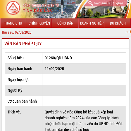
|
Vietnamese
English
TRANG CHỦ
CHÍNH QUYỀN
CÔNG DÂN
DOANH NGHIỆP
DU KHÁCH
Thứ sáu, 07/08/2026
CHÀO MỪNG ĐẾN V
VĂN BẢN PHÁP QUY
GIỚI THIỆU
LÃNH ĐẠO UBND TỈNH
Số ký hiệu
01260/QĐ-UBND
TIN TỨC SỰ KIỆN
Ngày ban hành
11/09/2025
SỞ, BAN, NGÀNH
Ngày hiệu lực
Người Ký
UBND CÁC XÃ, PHƯỜNG
Cơ quan ban hành
THÔNG TIN CHỈ ĐẠO ĐIỀU HÀNH
Trích yếu
Quyết định về việc Công bố kết quả xếp loại
HỆ THỐNG VĂN BẢN
doanh nghiệp năm 2024 của các Công ty trách
nhiệm hữu hạn một thành viên do UBND tỉnh Đắk
VĂN BẢN HĐND TỈNH
Lắk làm đại diện chủ sở hữu