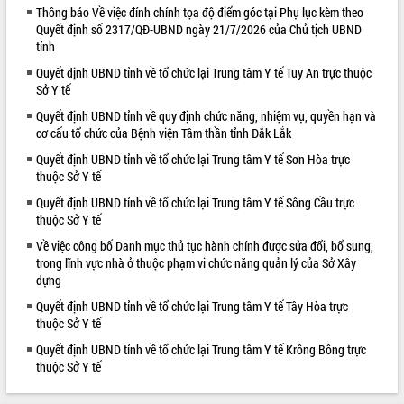
Thông báo Về việc đính chính tọa độ điểm góc tại Phụ lục kèm theo
VIDEO
Quyết định số 2317/QĐ-UBND ngày 21/7/2026 của Chủ tịch UBND
tỉnh
Loading the player...
Quyết định UBND tỉnh về tổ chức lại Trung tâm Y tế Tuy An trực thuộc
Hội nghị UBND tỉnh Đắk Lắk thường kỳ
Sở Y tế
tháng 7/2026
Quyết định UBND tỉnh về quy định chức năng, nhiệm vụ, quyền hạn và
Lễ truy tặng danh hiệu “Bà Mẹ Việt
cơ cấu tổ chức của Bệnh viện Tâm thần tỉnh Đắk Lắk
Nam Anh hùng” và trao Huân chương
Quyết định UBND tỉnh về tổ chức lại Trung tâm Y tế Sơn Hòa trực
Lao động
thuộc Sở Y tế
UBND tỉnh Đắk Lắk triển khai nhiệm
Quyết định UBND tỉnh về tổ chức lại Trung tâm Y tế Sông Cầu trực
vụ 6 tháng cuối năm 2026
thuộc Sở Y tế
ALBUM ẢNH
Kỳ họp thứ Hai, Hội đồng nhân dân
tỉnh khóa XI quyết nghị nhiều nội dung
Về việc công bố Danh mục thủ tục hành chính được sửa đổi, bổ sung,
quan trọng
trong lĩnh vực nhà ở thuộc phạm vi chức năng quản lý của Sở Xây
dựng
Bí thư Tỉnh ủy Lương Nguyễn Minh
Triết thăm, tặng quà người có công với
Quyết định UBND tỉnh về tổ chức lại Trung tâm Y tế Tây Hòa trực
cách mạng
thuộc Sở Y tế
Rà soát, hoàn thiện hệ thống thiết chế
Quyết định UBND tỉnh về tổ chức lại Trung tâm Y tế Krông Bông trực
văn hóa, thể thao đáp ứng yêu cầu
thuộc Sở Y tế
phát triển mới
Thường trực HĐND tỉnh Đắk Lắk gặp
LIÊN KẾT WEB