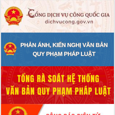
mặt Đoàn chuyên gia y tế TP. Hồ Chí
Minh
Lễ truy điệu và an táng hài cốt liệt sĩ
tại Nghĩa trang Liệt sĩ xã Sơn Hòa
Bàn giải pháp tháo gỡ khó khăn trong
xuất khẩu sầu riêng và triển khai quy
định EUDR
Thứ trưởng Bộ Nông nghiệp và Môi
trường Nguyễn Hoàng Hiệp khảo sát
vùng trồng và doanh nghiệp đóng gói
sầu riêng tại Đắk Lắk
Trình diễn nghệ thuật chế biến các
món ăn từ sầu riêng
Đắk Lắk công bố Quy hoạch và xúc
tiến đầu tư tỉnh
Ngành cá ngừ Đắk Lắk chủ động thích
ứng để giữ vững thị trường xuất khẩu
Diễn đàn Kinh tế tư nhân Việt Nam đột
phá cơ chế - Hợp tác công tư
Đề án 06 tạo bước ngoặt đột phá trong