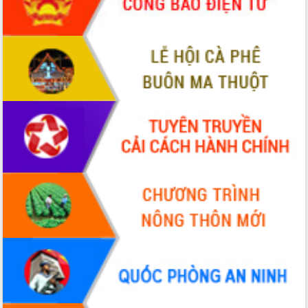
cải cách hành chính tỉnh Đắk Lắk
Kết nối tour, đẩy mạnh chuyển đổi số
để phát triển du lịch Đắk Lắk
Khởi động Dự án Đầu tư xây dựng hạ
tầng kỹ thuật Cụm công nghiệp Tân
Tiến
Gặp mặt các cơ quan báo chí nhân Kỷ
niệm 101 năm Ngày Báo chí Cách
mạng Việt Nam
Đắk Lắk sơ kết 4 năm triển khai thực
hiện Đề án 06 của Chính phủ
Họp báo thông tin về Hội nghị Công bố
Quy hoạch và Xúc tiến đầu tư tỉnh Đắk
Lắk
Khơi thông điểm nghẽn, đẩy nhanh
giải ngân vốn khắc phục thiên tai
HĐND tỉnh thông qua điều chỉnh Quy
hoạch tỉnh thời kỳ 2021-2030
Hội thảo góp ý hồ sơ điều chỉnh quy
hoạch tỉnh Đắk Lắk thời kỳ 2021-2030,