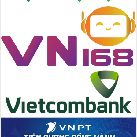
Lương Văn Chánh năm 2026
Phó Bí thư Tỉnh ủy Đắk Lắk Đỗ Hữu
Huy giữ chức Bí thư Đảng ủy Ủy Ban
Nhân dân tỉnh
Bệnh án điện tử thúc đẩy chuyển đổi
số y tế tại Đắk Lắk
Chuyển đổi số thư viện: Mở rộng
không gian tri thức trong thời đại số
Đánh giá, rút kinh nghiệm công tác tổ
chức diễn tập trước ngày bầu cử
Chương trình “Gặp gỡ hữu nghị –
Friendship Meeting New Year 2026”
Bầu cử Quốc hội và HĐND: Cử tri Đắk
Lắk gửi gắm niềm tin, kỳ vọng vào lá
phiếu
Đắk Lắk sẵn sàng các điều kiện cho
Ngày hội bầu cử đại biểu Quốc hội
khóa XVI và HĐND các cấp nhiệm kỳ
2026-2031
Đảm bảo cuộc bầu cử đại biểu Quốc