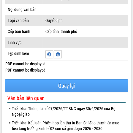
ĐIỂM TIN VĂN BẢN
Nội dung văn bản
Loại văn bản
Quyết định
QUY HOẠCH - KẾ HOẠCH
Cấp ban hành
Cấp tỉnh, thành phố
Lĩnh vực
Tệp đính kèm
PDF cannot be displayed.
PDF cannot be displayed.
Quay lại
Văn bản liên quan
Triển khai Thông tư số 07/2026/TT-BNG ngày 30/6/2026 của Bộ
Ngoại giao
Triển khai Kết luận Phiên họp lần thứ tư Ban Chỉ đạo thực hiện mục
tiêu tăng trưởng kinh tế 02 con số giai đoạn 2026 - 2030