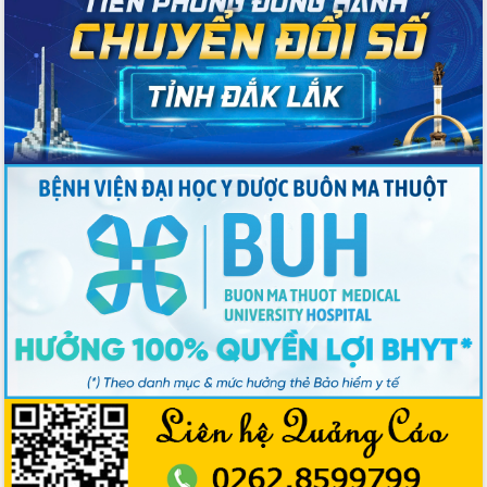
hội và đại biểu HĐND các cấp diễn ra
an toàn, hiệu quả, đúng quy định
Thủ tướng Chính phủ Phạm Minh Chính
kiểm tra, chỉ đạo hoàn thành các dự
án cao tốc và thăm khu tái định cư tại
Đắk Lắk
Sôi nổi Hội đua ngựa truyền thống Gò
Thì Thùng mừng Xuân Bính Ngọ 2026
Lãnh đạo tỉnh dâng hương tưởng niệm
tại Đập Đồng Cam đầu Xuân Bính Ngọ
Ngành nông nghiệp phấn đấu tăng
trưởng đạt 5,86% trong năm 2026
UBND tỉnh Đắk Lắk triển khai công tác
quốc phòng, quân sự địa phương năm
2026
Đắk Lắk tập trung toàn lực khắc phục
tồn tại IUU, sẵn sàng làm việc với
Đoàn thanh tra EC
Chủ tịch UBND tỉnh Tạ Anh Tuấn thăm,
chúc mừng các bệnh viện nhân Ngày
Thầy thuốc Việt Nam