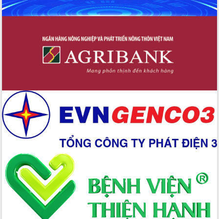
Triển khai đồng bộ đo đạc, lập hồ sơ
địa chính, hoàn thiện cơ sở dữ liệu đất
đai
Ứng dụng sinh trắc học - Bước tiến
trong hành trình chuyển đổi số tại Đắk
Lắk
Đắk Lắk nâng cao hiệu quả công tác
Đảng từ Sổ tay đảng viên điện tử
Đắk Lắk đẩy mạnh nuôi biển công
nghệ, hướng tới phát triển thủy sản
bền vững
Tập huấn nâng cao năng lực triển khai
chuyển đổi số cho cán bộ, công chức
cấp xã
Đắk Lắk phát động hưởng ứng Ngày
Quyền của người tiêu dùng Việt Nam
2026
Đẩy mạnh cải cách hành chính, quyết
tâm đạt được mục tiêu tăng trưởng
hai con số trong năm 2026
Tổ chức trang trọng Lễ hội Đền thờ