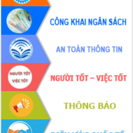
tại Trung tâm Phục vụ hành chính
công tỉnh
Đắk Lắk: Tôn vinh 46 giải pháp tại Hội
thi Sáng tạo Kỹ thuật 2024 - 2025
Đắk Lắk rà soát, điều chỉnh Đề án 190
về phát triển nuôi trồng thủy sản
Phó Chủ tịch UBND tỉnh Đắk Lắk
Trương Công Thái kiểm tra thực địa
Dự án cao tốc Khánh Hòa - Buôn Ma
Thuột
Định vị cà phê Việt Nam như một “di
sản sống” trong dòng chảy toàn cầu
Xây dựng nông thôn mới: Nâng cao đời
sống người dân từ những mô hình thiết
thực
Quyết liệt tháo gỡ vướng mắc, đẩy
nhanh tiến độ các dự án trọng điểm
trong Khu kinh tế Nam Phú Yên
Hòn Yến phát triển du lịch gắn với bảo
tồn biển