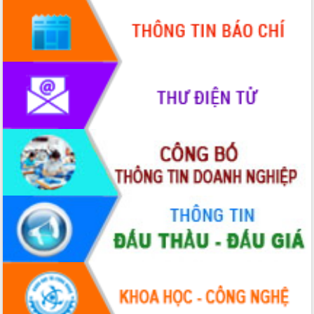
tầm nhìn đến năm 2050
Nâng cao hiệu quả hoạt động của các
doanh nghiệp nhà nước
Hội nghị triển khai kết nối mạng
truyền số liệu chuyên dùng phục vụ cơ
quan Đảng, Nhà nước
Lễ phát động chuỗi hoạt động chung
tay làm sạch môi trường
Xã Ea Kar bước chuyển mình trong
công tác cải cách hành chính mô hình
mới
UBND tỉnh họp báo định kỳ tháng 4
năm 2026
Hội thảo khoa học “Giải pháp thúc đẩy
phát triển nền kinh tế xanh tại tỉnh
Đắk Lắk”
Tăng cường giám sát, đôn đốc thực
hiện nhiệm vụ quản lý tài sản công
hàng tuần
Tháo gỡ những vướng mắc, đẩy mạnh
công tác cải cách thủ tục hành chính