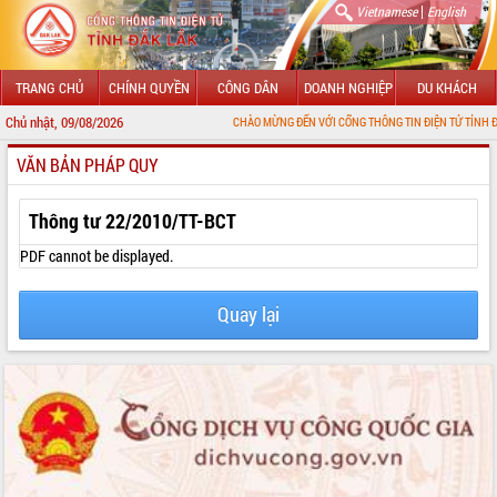
|
Vietnamese
English
TRANG CHỦ
CHÍNH QUYỀN
CÔNG DÂN
DOANH NGHIỆP
DU KHÁCH
Chủ nhật, 09/08/2026
CHÀO MỪNG ĐẾN VỚI CỔNG THÔNG TIN ĐIỆN TỬ TỈNH ĐẮK LẮK
VĂN BẢN PHÁP QUY
GIỚI THIỆU
LÃNH ĐẠO UBND TỈNH
Thông tư 22/2010/TT-BCT
TIN TỨC SỰ KIỆN
PDF cannot be displayed.
SỞ, BAN, NGÀNH
Quay lại
UBND CÁC XÃ, PHƯỜNG
THÔNG TIN CHỈ ĐẠO ĐIỀU HÀNH
HỆ THỐNG VĂN BẢN
VĂN BẢN HĐND TỈNH