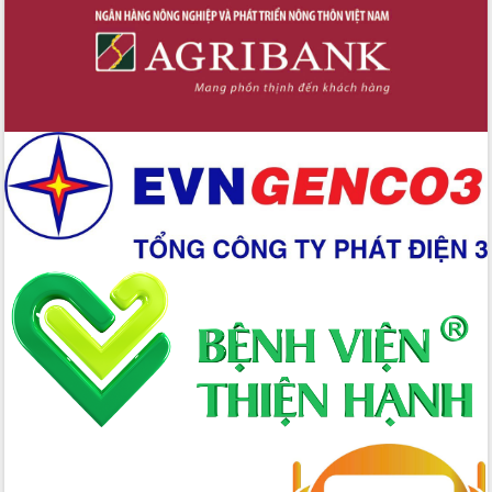
nhanh tiến độ các dự án trọng điểm
trong Khu kinh tế Nam Phú Yên
Hòn Yến phát triển du lịch gắn với bảo
tồn biển
Lấy ý kiến điều chỉnh Quy hoạch tỉnh
Đắk Lắk thời kỳ 2021-2030, tầm nhìn
đến năm 2050
Phát động chiến dịch 30 ngày đêm
giải phóng mặt bằng Tuyến đường bộ
ven biển
Đắk Lắk nỗ lực thúc đẩy tăng trưởng
kinh tế từ 10% trở lên trong Quý
II/2026
Đắk Lắk ký kết thỏa thuận hợp tác về
chuyển đổi số giai đoạn 2026 – 2030
với Tập đoàn Bưu chính Viễn thông
Việt Nam
Thứ trưởng Bộ Y tế làm việc với tỉnh
Đắk Lắk về phát triển nhân lực y tế
cho trạm y tế cấp xã
Du lịch Đắk Lắk nâng tầm trải nghiệm