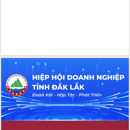
hiện nhiệm vụ quản lý tài sản công
hàng tuần
Tháo gỡ những vướng mắc, đẩy mạnh
công tác cải cách thủ tục hành chính
tại Trung tâm Phục vụ hành chính
công tỉnh
Đắk Lắk: Tôn vinh 46 giải pháp tại Hội
thi Sáng tạo Kỹ thuật 2024 - 2025
Đắk Lắk rà soát, điều chỉnh Đề án 190
về phát triển nuôi trồng thủy sản
Phó Chủ tịch UBND tỉnh Đắk Lắk
Trương Công Thái kiểm tra thực địa
Dự án cao tốc Khánh Hòa - Buôn Ma
Thuột
Định vị cà phê Việt Nam như một “di
sản sống” trong dòng chảy toàn cầu
Xây dựng nông thôn mới: Nâng cao đời
sống người dân từ những mô hình thiết
thực
Quyết liệt tháo gỡ vướng mắc, đẩy