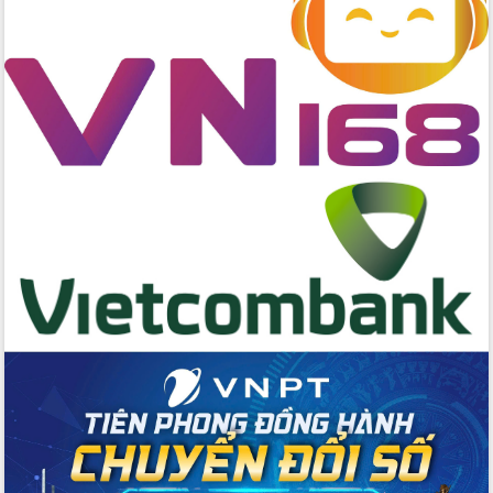
du khách thông qua Hệ thống cơ sở dữ
liệu và Bản đồ số
Tập huấn ứng dụng trí tuệ nhân tạo (AI)
trong thương mại điện tử năm 2026
Đoàn đại biểu Quốc hội tỉnh Đắk Lắk
trao đổi thông tin trước Kỳ họp thứ
nhất, Quốc hội khóa XVI
Quyết liệt cải cách hành chính, khơi
thông nguồn lực phát triển
Nâng cao hiệu lực, hiệu quả HĐND
tỉnh thông qua hiện đại hóa hành chính
Xã Ea Phê gắn cải cách hành chính với
chuyển đổi số
Phó Chủ tịch Thường trực UBND tỉnh
Hồ Thị Nguyên Thảo làm việc tại Trung
tâm Phục vụ hành chính công xã Ea
Phê
Xây dựng nền hành chính số đồng
hành cùng nông dân dân, doanh nghiệp
Giai đoạn 2026-2030, Đắk Lắk phấn