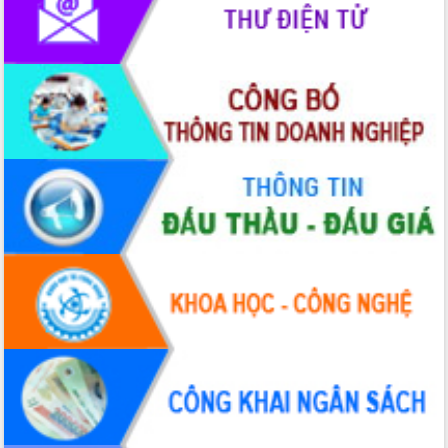
Rà soát, hoàn thiện hệ thống thiết chế
văn hóa, thể thao đáp ứng yêu cầu
phát triển mới
Thường trực HĐND tỉnh Đắk Lắk gặp
mặt Đoàn chuyên gia y tế TP. Hồ Chí
Minh
Lễ truy điệu và an táng hài cốt liệt sĩ
tại Nghĩa trang Liệt sĩ xã Sơn Hòa
Bàn giải pháp tháo gỡ khó khăn trong
xuất khẩu sầu riêng và triển khai quy
định EUDR
Thứ trưởng Bộ Nông nghiệp và Môi
trường Nguyễn Hoàng Hiệp khảo sát
vùng trồng và doanh nghiệp đóng gói
sầu riêng tại Đắk Lắk
Trình diễn nghệ thuật chế biến các
món ăn từ sầu riêng
Đắk Lắk công bố Quy hoạch và xúc
tiến đầu tư tỉnh
Ngành cá ngừ Đắk Lắk chủ động thích