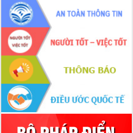
ứng để giữ vững thị trường xuất khẩu
Diễn đàn Kinh tế tư nhân Việt Nam đột
phá cơ chế - Hợp tác công tư
Đề án 06 tạo bước ngoặt đột phá trong
cải cách hành chính tỉnh Đắk Lắk
Kết nối tour, đẩy mạnh chuyển đổi số
để phát triển du lịch Đắk Lắk
Khởi động Dự án Đầu tư xây dựng hạ
tầng kỹ thuật Cụm công nghiệp Tân
Tiến
Gặp mặt các cơ quan báo chí nhân Kỷ
niệm 101 năm Ngày Báo chí Cách
mạng Việt Nam
Đắk Lắk sơ kết 4 năm triển khai thực
hiện Đề án 06 của Chính phủ
Họp báo thông tin về Hội nghị Công bố
Quy hoạch và Xúc tiến đầu tư tỉnh Đắk
Lắk
Khơi thông điểm nghẽn, đẩy nhanh
giải ngân vốn khắc phục thiên tai