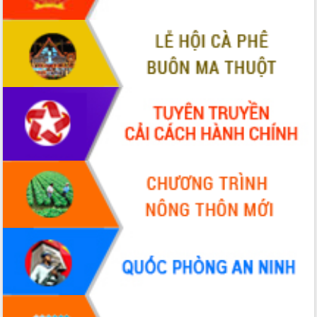
ứng để giữ vững thị trường xuất khẩu
Diễn đàn Kinh tế tư nhân Việt Nam đột
phá cơ chế - Hợp tác công tư
Đề án 06 tạo bước ngoặt đột phá trong
cải cách hành chính tỉnh Đắk Lắk
Kết nối tour, đẩy mạnh chuyển đổi số
để phát triển du lịch Đắk Lắk
Khởi động Dự án Đầu tư xây dựng hạ
tầng kỹ thuật Cụm công nghiệp Tân
Tiến
Gặp mặt các cơ quan báo chí nhân Kỷ
niệm 101 năm Ngày Báo chí Cách
mạng Việt Nam
Đắk Lắk sơ kết 4 năm triển khai thực
hiện Đề án 06 của Chính phủ
Họp báo thông tin về Hội nghị Công bố
Quy hoạch và Xúc tiến đầu tư tỉnh Đắk
Lắk
Khơi thông điểm nghẽn, đẩy nhanh
giải ngân vốn khắc phục thiên tai