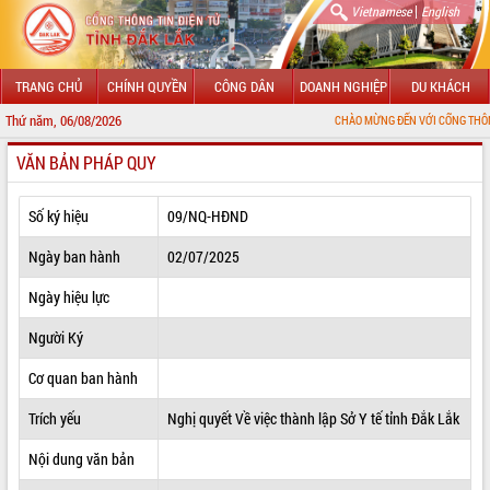
|
Vietnamese
English
TRANG CHỦ
CHÍNH QUYỀN
CÔNG DÂN
DOANH NGHIỆP
DU KHÁCH
Thứ năm, 06/08/2026
CHÀO MỪNG ĐẾN VỚI CỔNG THÔNG TIN ĐIỆN TỬ
VĂN BẢN PHÁP QUY
GIỚI THIỆU
LÃNH ĐẠO UBND TỈNH
Số ký hiệu
09/NQ-HĐND
TIN TỨC SỰ KIỆN
Ngày ban hành
02/07/2025
SỞ, BAN, NGÀNH
Ngày hiệu lực
Người Ký
UBND CÁC XÃ, PHƯỜNG
Cơ quan ban hành
THÔNG TIN CHỈ ĐẠO ĐIỀU HÀNH
Trích yếu
Nghị quyết Về việc thành lập Sở Y tế tỉnh Đắk Lắk
HỆ THỐNG VĂN BẢN
Nội dung văn bản
VĂN BẢN HĐND TỈNH