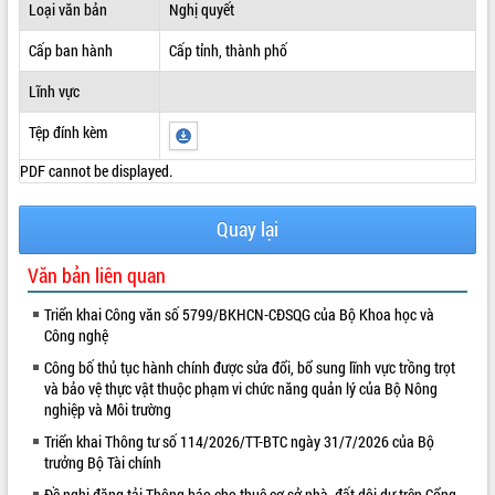
Loại văn bản
Nghị quyết
ĐIỂM TIN VĂN BẢN
Cấp ban hành
Cấp tỉnh, thành phố
QUY HOẠCH - KẾ HOẠCH
Lĩnh vực
Tệp đính kèm
PDF cannot be displayed.
Quay lại
Văn bản liên quan
Triển khai Công văn số 5799/BKHCN-CĐSQG của Bộ Khoa học và
Công nghệ
Công bố thủ tục hành chính được sửa đổi, bổ sung lĩnh vực trồng trọt
và bảo vệ thực vật thuộc phạm vi chức năng quản lý của Bộ Nông
nghiệp và Môi trường
Triển khai Thông tư số 114/2026/TT-BTC ngày 31/7/2026 của Bộ
trưởng Bộ Tài chính
Đề nghị đăng tải Thông báo cho thuê cơ sở nhà, đất dôi dư trên Cổng