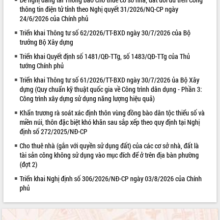
thông tin điện tử tỉnh theo Nghị quyết 31/2026/NQ-CP ngày
VIDEO
24/6/2026 của Chính phủ
Triển khai Thông tư số 62/2026/TT-BXD ngày 30/7/2026 của Bộ
trưởng Bộ Xây dựng
Triển khai Quyết định số 1481/QĐ-TTg, số 1483/QĐ-TTg của Thủ
tướng Chính phủ
Triển khai Thông tư số 61/2026/TT-BXD ngày 30/7/2026 ủa Bộ Xây
dựng (Quy chuẩn kỹ thuật quốc gia về Công trình dân dụng - Phần 3:
Công trình xây dựng sử dụng năng lượng hiệu quả)
Lễ truy tặng danh hiệu “Bà Mẹ Việt
Khẩn trương rà soát xác định thôn vùng đồng bào dân tộc thiểu số và
Nam Anh hùng” và trao Huân chương
miền núi, thôn đặc biệt khó khăn sau sắp xếp theo quy định tại Nghị
Lao động
định số 272/2025/NĐ-CP
UBND tỉnh Đắk Lắk triển khai nhiệm
Cho thuê nhà (gắn với quyền sử dụng đất) của các cơ sở nhà, đất là
vụ 6 tháng cuối năm 2026
tài sản công không sử dụng vào mục đích để ở trên địa bàn phường
(đợt 2)
Kỳ họp thứ Hai, Hội đồng nhân dân
tỉnh khóa XI quyết nghị nhiều nội dung
Triển khai Nghị định số 306/2026/NĐ-CP ngày 03/8/2026 của Chính
quan trọng
ALBUM ẢNH
phủ
Bí thư Tỉnh ủy Lương Nguyễn Minh
Triết thăm, tặng quà người có công với
cách mạng