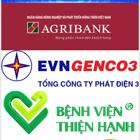
mới
Chuyển đổi số 'mở đường' cho nông
nghiệp Đắk Lắk tăng trưởng bứt phá
Triển khai đồng bộ đo đạc, lập hồ sơ
địa chính, hoàn thiện cơ sở dữ liệu đất
đai
Ứng dụng sinh trắc học - Bước tiến
trong hành trình chuyển đổi số tại Đắk
Lắk
Đắk Lắk nâng cao hiệu quả công tác
Đảng từ Sổ tay đảng viên điện tử
Đắk Lắk đẩy mạnh nuôi biển công
nghệ, hướng tới phát triển thủy sản
bền vững
Tập huấn nâng cao năng lực triển khai
chuyển đổi số cho cán bộ, công chức
cấp xã
Đắk Lắk phát động hưởng ứng Ngày
Quyền của người tiêu dùng Việt Nam
2026