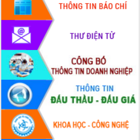
HĐND tỉnh thông qua điều chỉnh Quy
hoạch tỉnh thời kỳ 2021-2030
Hội thảo góp ý hồ sơ điều chỉnh quy
hoạch tỉnh Đắk Lắk thời kỳ 2021-2030,
tầm nhìn đến năm 2050
Nâng cao hiệu quả hoạt động của các
doanh nghiệp nhà nước
Hội nghị triển khai kết nối mạng
truyền số liệu chuyên dùng phục vụ cơ
quan Đảng, Nhà nước
Lễ phát động chuỗi hoạt động chung
tay làm sạch môi trường
Xã Ea Kar bước chuyển mình trong
công tác cải cách hành chính mô hình
mới
UBND tỉnh họp báo định kỳ tháng 4
năm 2026
Hội thảo khoa học “Giải pháp thúc đẩy
phát triển nền kinh tế xanh tại tỉnh
Đắk Lắk”
Tăng cường giám sát, đôn đốc thực