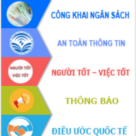
hiện nhiệm vụ quản lý tài sản công
hàng tuần
Tháo gỡ những vướng mắc, đẩy mạnh
công tác cải cách thủ tục hành chính
tại Trung tâm Phục vụ hành chính
công tỉnh
Đắk Lắk: Tôn vinh 46 giải pháp tại Hội
thi Sáng tạo Kỹ thuật 2024 - 2025
Đắk Lắk rà soát, điều chỉnh Đề án 190
về phát triển nuôi trồng thủy sản
Phó Chủ tịch UBND tỉnh Đắk Lắk
Trương Công Thái kiểm tra thực địa
Dự án cao tốc Khánh Hòa - Buôn Ma
Thuột
Định vị cà phê Việt Nam như một “di
sản sống” trong dòng chảy toàn cầu
Xây dựng nông thôn mới: Nâng cao đời
sống người dân từ những mô hình thiết
thực
Quyết liệt tháo gỡ vướng mắc, đẩy