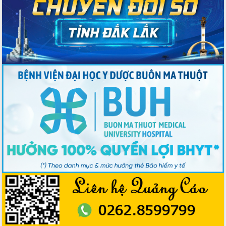
Ngày hội bầu cử đại biểu Quốc hội
khóa XVI và HĐND các cấp nhiệm kỳ
2026-2031
Đảm bảo cuộc bầu cử đại biểu Quốc
hội và đại biểu HĐND các cấp diễn ra
an toàn, hiệu quả, đúng quy định
Thủ tướng Chính phủ Phạm Minh Chính
kiểm tra, chỉ đạo hoàn thành các dự
án cao tốc và thăm khu tái định cư tại
Đắk Lắk
Sôi nổi Hội đua ngựa truyền thống Gò
Thì Thùng mừng Xuân Bính Ngọ 2026
Lãnh đạo tỉnh dâng hương tưởng niệm
tại Đập Đồng Cam đầu Xuân Bính Ngọ
Ngành nông nghiệp phấn đấu tăng
trưởng đạt 5,86% trong năm 2026
UBND tỉnh Đắk Lắk triển khai công tác
quốc phòng, quân sự địa phương năm
2026
Đắk Lắk tập trung toàn lực khắc phục
tồn tại IUU, sẵn sàng làm việc với