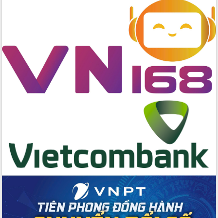
Đẩy mạnh cải cách hành chính, quyết
tâm đạt được mục tiêu tăng trưởng
hai con số trong năm 2026
Tổ chức trang trọng Lễ hội Đền thờ
Lương Văn Chánh năm 2026
Phó Bí thư Tỉnh ủy Đắk Lắk Đỗ Hữu
Huy giữ chức Bí thư Đảng ủy Ủy Ban
Nhân dân tỉnh
Bệnh án điện tử thúc đẩy chuyển đổi
số y tế tại Đắk Lắk
Chuyển đổi số thư viện: Mở rộng
không gian tri thức trong thời đại số
Đánh giá, rút kinh nghiệm công tác tổ
chức diễn tập trước ngày bầu cử
Chương trình “Gặp gỡ hữu nghị –
Friendship Meeting New Year 2026”
Bầu cử Quốc hội và HĐND: Cử tri Đắk
Lắk gửi gắm niềm tin, kỳ vọng vào lá
phiếu
Đắk Lắk sẵn sàng các điều kiện cho