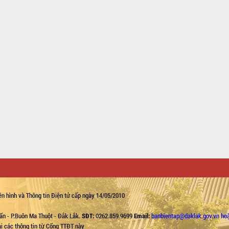
n hình và Thông tin Điện tử cấp ngày 14/05/2010
ẩn - P.Buôn Ma Thuột - Đắk Lắk.
SĐT:
0262.859.9699
Email:
banbientap@daklak.gov.vn ho
lại các thông tin từ Cổng TTĐT này