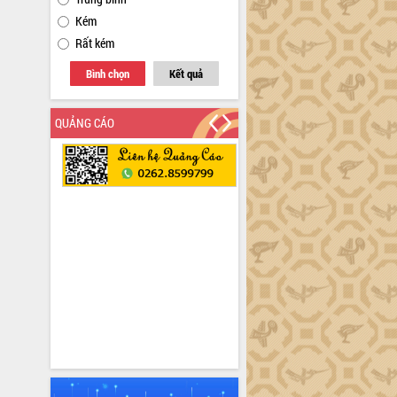
Kém
Rất kém
Bình chọn
Kết quả
QUẢNG CÁO