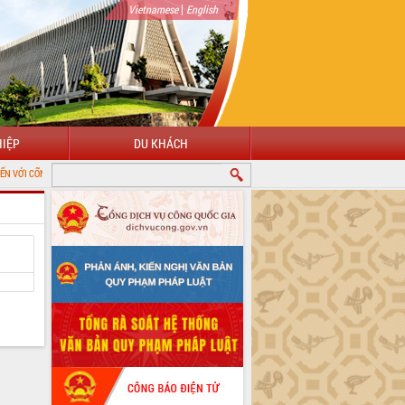
|
Vietnamese
English
IỆP
DU KHÁCH
ÔNG TIN ĐIỆN TỬ TỈNH ĐẮK LẮK