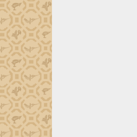
tiến đầu tư tỉnh
Ngành cá ngừ Đắk Lắk chủ động thích
ứng để giữ vững thị trường xuất khẩu
Diễn đàn Kinh tế tư nhân Việt Nam đột
phá cơ chế - Hợp tác công tư
Đề án 06 tạo bước ngoặt đột phá trong
cải cách hành chính tỉnh Đắk Lắk
Kết nối tour, đẩy mạnh chuyển đổi số
để phát triển du lịch Đắk Lắk
Khởi động Dự án Đầu tư xây dựng hạ
tầng kỹ thuật Cụm công nghiệp Tân
Tiến
Gặp mặt các cơ quan báo chí nhân Kỷ
niệm 101 năm Ngày Báo chí Cách
mạng Việt Nam
Đắk Lắk sơ kết 4 năm triển khai thực
hiện Đề án 06 của Chính phủ
Họp báo thông tin về Hội nghị Công bố
Quy hoạch và Xúc tiến đầu tư tỉnh Đắk
Lắk