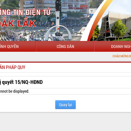
ÍNH QUYỀN
CÔNG DÂN
DOANH NGH
CHÀO MỪNG ĐẾN VỚI CỔNG TH
ẢN PHÁP QUY
ị quyết 15/NQ-HĐND
nnot be displayed.
Quay lại