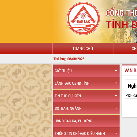
TRANG CHỦ
CH
Thứ bảy, 08/08/2026
VĂN B
GIỚI THIỆU
LÃNH ĐẠO UBND TỈNH
Ngh
PDF ca
TIN TỨC SỰ KIỆN
SỞ, BAN, NGÀNH
UBND CÁC XÃ, PHƯỜNG
THÔNG TIN CHỈ ĐẠO ĐIỀU HÀNH