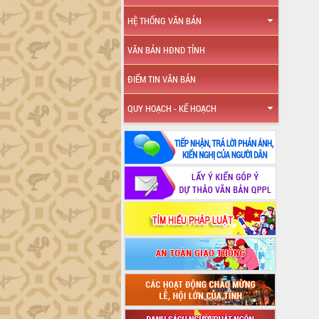
HỆ THỐNG VĂN BẢN
VĂN BẢN HĐND TỈNH
ĐIỂM TIN VĂN BẢN
QUY HOẠCH - KẾ HOẠCH