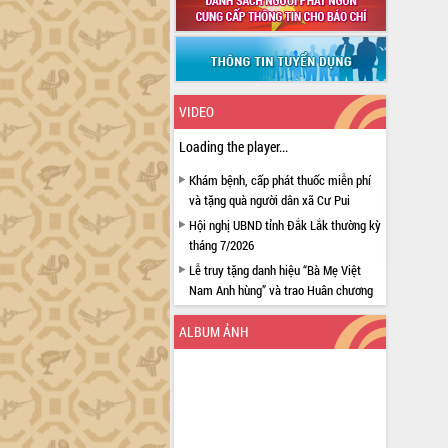
VIDEO
Loading the player...
Khám bệnh, cấp phát thuốc miễn phí
và tặng quà người dân xã Cư Pui
Hội nghị UBND tỉnh Đắk Lắk thường kỳ
tháng 7/2026
Lễ truy tặng danh hiệu “Bà Mẹ Việt
Nam Anh hùng” và trao Huân chương
Lao động
ALBUM ẢNH
UBND tỉnh Đắk Lắk triển khai nhiệm
vụ 6 tháng cuối năm 2026
Kỳ họp thứ Hai, Hội đồng nhân dân
tỉnh khóa XI quyết nghị nhiều nội dung
quan trọng
Bí thư Tỉnh ủy Lương Nguyễn Minh