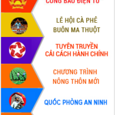
món ăn từ sầu riêng
Đắk Lắk công bố Quy hoạch và xúc
tiến đầu tư tỉnh
Ngành cá ngừ Đắk Lắk chủ động thích
ứng để giữ vững thị trường xuất khẩu
Diễn đàn Kinh tế tư nhân Việt Nam đột
phá cơ chế - Hợp tác công tư
Đề án 06 tạo bước ngoặt đột phá trong
cải cách hành chính tỉnh Đắk Lắk
Kết nối tour, đẩy mạnh chuyển đổi số
để phát triển du lịch Đắk Lắk
Khởi động Dự án Đầu tư xây dựng hạ
tầng kỹ thuật Cụm công nghiệp Tân
Tiến
Gặp mặt các cơ quan báo chí nhân Kỷ
niệm 101 năm Ngày Báo chí Cách
mạng Việt Nam
Đắk Lắk sơ kết 4 năm triển khai thực
hiện Đề án 06 của Chính phủ
Họp báo thông tin về Hội nghị Công bố