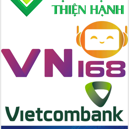
cấp xã
Đắk Lắk phát động hưởng ứng Ngày
Quyền của người tiêu dùng Việt Nam
2026
Đẩy mạnh cải cách hành chính, quyết
tâm đạt được mục tiêu tăng trưởng
hai con số trong năm 2026
Tổ chức trang trọng Lễ hội Đền thờ
Lương Văn Chánh năm 2026
Phó Bí thư Tỉnh ủy Đắk Lắk Đỗ Hữu
Huy giữ chức Bí thư Đảng ủy Ủy Ban
Nhân dân tỉnh
Bệnh án điện tử thúc đẩy chuyển đổi
số y tế tại Đắk Lắk
Chuyển đổi số thư viện: Mở rộng
không gian tri thức trong thời đại số
Đánh giá, rút kinh nghiệm công tác tổ
chức diễn tập trước ngày bầu cử
Chương trình “Gặp gỡ hữu nghị –
Friendship Meeting New Year 2026”