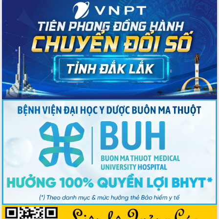
Bầu cử Quốc hội và HĐND: Cử tri Đắk
Lắk gửi gắm niềm tin, kỳ vọng vào lá
phiếu
Đắk Lắk sẵn sàng các điều kiện cho
Ngày hội bầu cử đại biểu Quốc hội
khóa XVI và HĐND các cấp nhiệm kỳ
2026-2031
Đảm bảo cuộc bầu cử đại biểu Quốc
hội và đại biểu HĐND các cấp diễn ra
an toàn, hiệu quả, đúng quy định
Thủ tướng Chính phủ Phạm Minh Chính
kiểm tra, chỉ đạo hoàn thành các dự
án cao tốc và thăm khu tái định cư tại
Đắk Lắk
Sôi nổi Hội đua ngựa truyền thống Gò
Thì Thùng mừng Xuân Bính Ngọ 2026
Lãnh đạo tỉnh dâng hương tưởng niệm
tại Đập Đồng Cam đầu Xuân Bính Ngọ
Ngành nông nghiệp phấn đấu tăng
trưởng đạt 5,86% trong năm 2026
UBND tỉnh Đắk Lắk triển khai công tác