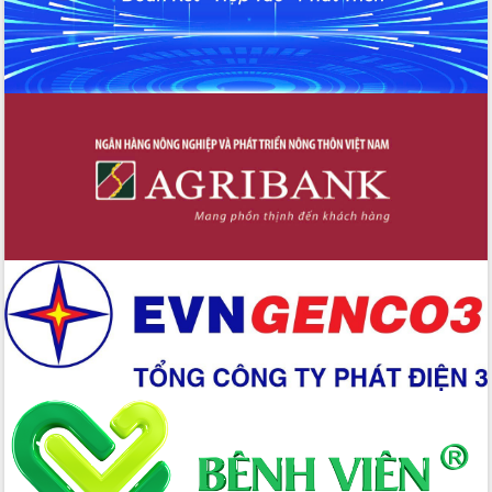
Xây dựng nền hành chính số đồng
hành cùng nông dân dân, doanh nghiệp
Giai đoạn 2026-2030, Đắk Lắk phấn
đấu có 77% xã đạt chuẩn nông thôn
mới
Chuyển đổi số 'mở đường' cho nông
nghiệp Đắk Lắk tăng trưởng bứt phá
Triển khai đồng bộ đo đạc, lập hồ sơ
địa chính, hoàn thiện cơ sở dữ liệu đất
đai
Ứng dụng sinh trắc học - Bước tiến
trong hành trình chuyển đổi số tại Đắk
Lắk
Đắk Lắk nâng cao hiệu quả công tác
Đảng từ Sổ tay đảng viên điện tử
Đắk Lắk đẩy mạnh nuôi biển công
nghệ, hướng tới phát triển thủy sản
bền vững
Tập huấn nâng cao năng lực triển khai
chuyển đổi số cho cán bộ, công chức