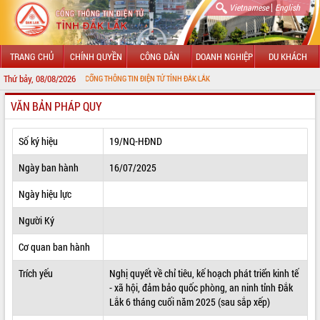
|
Vietnamese
English
TRANG CHỦ
CHÍNH QUYỀN
CÔNG DÂN
DOANH NGHIỆP
DU KHÁCH
Thứ bảy, 08/08/2026
 MỪNG ĐẾN VỚI CỔNG THÔNG TIN ĐIỆN TỬ TỈNH ĐẮK LẮK
VĂN BẢN PHÁP QUY
GIỚI THIỆU
LÃNH ĐẠO UBND TỈNH
Số ký hiệu
19/NQ-HĐND
TIN TỨC SỰ KIỆN
Ngày ban hành
16/07/2025
SỞ, BAN, NGÀNH
Ngày hiệu lực
Người Ký
UBND CÁC XÃ, PHƯỜNG
Cơ quan ban hành
THÔNG TIN CHỈ ĐẠO ĐIỀU HÀNH
Trích yếu
Nghị quyết về chỉ tiêu, kế hoạch phát triển kinh tế
HỆ THỐNG VĂN BẢN
- xã hội, đảm bảo quốc phòng, an ninh tỉnh Đắk
Lắk 6 tháng cuối năm 2025 (sau sắp xếp)
VĂN BẢN HĐND TỈNH