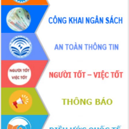
Hội thảo khoa học “Giải pháp thúc đẩy
phát triển nền kinh tế xanh tại tỉnh
Đắk Lắk”
Tăng cường giám sát, đôn đốc thực
hiện nhiệm vụ quản lý tài sản công
hàng tuần
Tháo gỡ những vướng mắc, đẩy mạnh
công tác cải cách thủ tục hành chính
tại Trung tâm Phục vụ hành chính
công tỉnh
Đắk Lắk: Tôn vinh 46 giải pháp tại Hội
thi Sáng tạo Kỹ thuật 2024 - 2025
Đắk Lắk rà soát, điều chỉnh Đề án 190
về phát triển nuôi trồng thủy sản
Phó Chủ tịch UBND tỉnh Đắk Lắk
Trương Công Thái kiểm tra thực địa
Dự án cao tốc Khánh Hòa - Buôn Ma
Thuột
Định vị cà phê Việt Nam như một “di
sản sống” trong dòng chảy toàn cầu