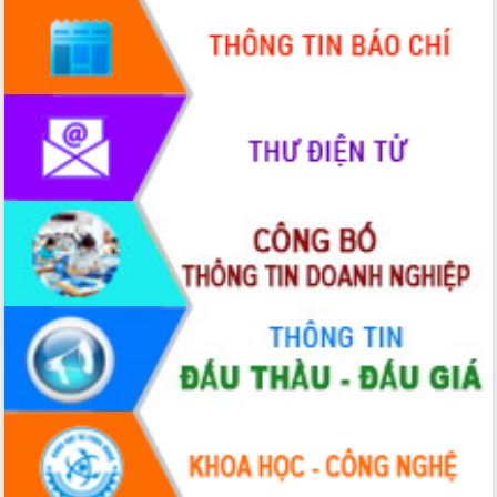
Quy hoạch và Xúc tiến đầu tư tỉnh Đắk
Lắk
Khơi thông điểm nghẽn, đẩy nhanh
giải ngân vốn khắc phục thiên tai
HĐND tỉnh thông qua điều chỉnh Quy
hoạch tỉnh thời kỳ 2021-2030
Hội thảo góp ý hồ sơ điều chỉnh quy
hoạch tỉnh Đắk Lắk thời kỳ 2021-2030,
tầm nhìn đến năm 2050
Nâng cao hiệu quả hoạt động của các
doanh nghiệp nhà nước
Hội nghị triển khai kết nối mạng
truyền số liệu chuyên dùng phục vụ cơ
quan Đảng, Nhà nước
Lễ phát động chuỗi hoạt động chung
tay làm sạch môi trường
Xã Ea Kar bước chuyển mình trong
công tác cải cách hành chính mô hình
mới
UBND tỉnh họp báo định kỳ tháng 4
năm 2026