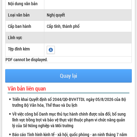
Nội dung văn bản
ĐIỂM TIN VĂN BẢN
Loại văn bản
Nghị quyết
QUY HOẠCH - KẾ HOẠCH
Cấp ban hành
Cấp tỉnh, thành phố
Lĩnh vực
Tệp đính kèm
PDF cannot be displayed.
Quay lại
Văn bản liên quan
Triển khai Quyết định số 2044/QĐ-BVHTTDL ngày 05/8/2026 của Bộ
trưởng Bộ Văn hóa, Thể thao và Du lịch
Về việc công bố Danh mục thủ tục hành chính được sửa đổi, bổ sung
lĩnh vực trồng trọt và bảo vệ thực vật thuộc phạm vi chức năng quản
lý của Sở Nông nghiệp và Môi trường
Báo cáo Tình hình kinh tế - xã hội, quốc phòng - an ninh tháng 7 năm