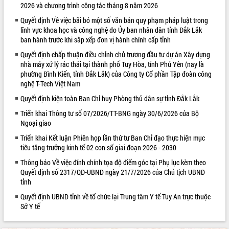
2026 và chương trình công tác tháng 8 năm 2026
VIDEO
Quyết định Về việc bãi bỏ một số văn bản quy phạm pháp luật trong
lĩnh vực khoa học và công nghệ do Ủy ban nhân dân tỉnh Đắk Lắk
ban hành trước khi sắp xếp đơn vị hành chính cấp tỉnh
Quyết định chấp thuận điều chỉnh chủ trương đầu tư dự án Xây dựng
nhà máy xử lý rác thải tại thành phố Tuy Hòa, tỉnh Phú Yên (nay là
phường Bình Kiến, tỉnh Đắk Lắk) của Công ty Cổ phần Tập đoàn công
nghệ T-Tech Việt Nam
Quyết định kiện toàn Ban Chỉ huy Phòng thủ dân sự tỉnh Đắk Lắk
Triển khai Thông tư số 07/2026/TT-BNG ngày 30/6/2026 của Bộ
Khám bệnh, cấp phát thuốc miễn phí
Ngoại giao
và tặng quà người dân xã Cư Pui
Triển khai Kết luận Phiên họp lần thứ tư Ban Chỉ đạo thực hiện mục
Hội nghị UBND tỉnh Đắk Lắk thường kỳ
tiêu tăng trưởng kinh tế 02 con số giai đoạn 2026 - 2030
tháng 7/2026
Lễ truy tặng danh hiệu “Bà Mẹ Việt
Thông báo Về việc đính chính tọa độ điểm góc tại Phụ lục kèm theo
Nam Anh hùng” và trao Huân chương
Quyết định số 2317/QĐ-UBND ngày 21/7/2026 của Chủ tịch UBND
tỉnh
Lao động
ALBUM ẢNH
UBND tỉnh Đắk Lắk triển khai nhiệm
Quyết định UBND tỉnh về tổ chức lại Trung tâm Y tế Tuy An trực thuộc
vụ 6 tháng cuối năm 2026
Sở Y tế
Kỳ họp thứ Hai, Hội đồng nhân dân
tỉnh khóa XI quyết nghị nhiều nội dung