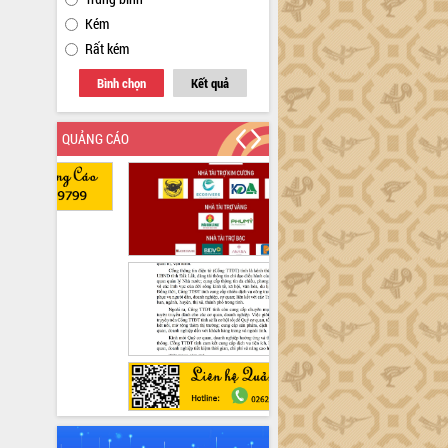
Kém
Rất kém
Bình chọn
Kết quả
QUẢNG CÁO