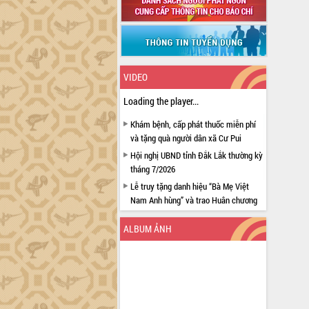
VIDEO
Loading the player...
Khám bệnh, cấp phát thuốc miễn phí
và tặng quà người dân xã Cư Pui
Hội nghị UBND tỉnh Đắk Lắk thường kỳ
tháng 7/2026
Lễ truy tặng danh hiệu “Bà Mẹ Việt
Nam Anh hùng” và trao Huân chương
Lao động
ALBUM ẢNH
UBND tỉnh Đắk Lắk triển khai nhiệm
vụ 6 tháng cuối năm 2026
Kỳ họp thứ Hai, Hội đồng nhân dân
tỉnh khóa XI quyết nghị nhiều nội dung
quan trọng
Bí thư Tỉnh ủy Lương Nguyễn Minh