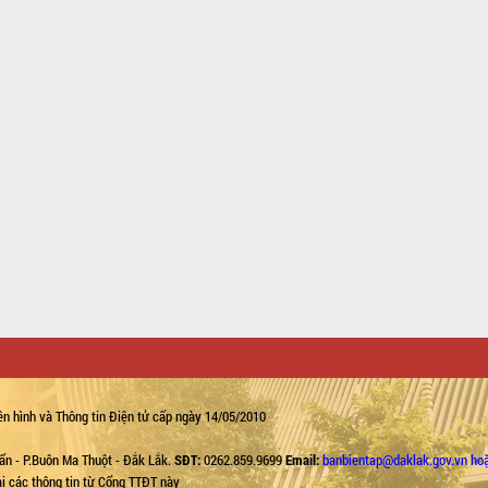
n hình và Thông tin Điện tử cấp ngày 14/05/2010
ẩn - P.Buôn Ma Thuột - Đắk Lắk.
SĐT:
0262.859.9699
Email:
banbientap@daklak.gov.vn ho
lại các thông tin từ Cổng TTĐT này