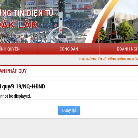
ÍNH QUYỀN
CÔNG DÂN
DOANH NGH
CHÀO MỪNG ĐẾN VỚI CỔNG THÔNG TIN ĐIỆN TỬ TỈNH ĐẮK 
ẢN PHÁP QUY
ị quyết 19/NQ-HĐND
nnot be displayed.
Quay lại