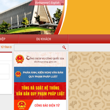
|
Vietnamese
English
IỆP
DU KHÁCH
LẮK