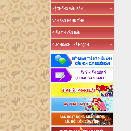
HỆ THỐNG VĂN BẢN
VĂN BẢN HĐND TỈNH
ĐIỂM TIN VĂN BẢN
QUY HOẠCH - KẾ HOẠCH