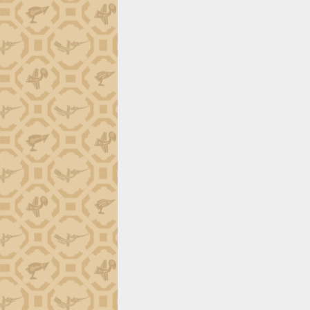
tiến đầu tư tỉnh
Ngành cá ngừ Đắk Lắk chủ động thích
ứng để giữ vững thị trường xuất khẩu
Diễn đàn Kinh tế tư nhân Việt Nam đột
phá cơ chế - Hợp tác công tư
Đề án 06 tạo bước ngoặt đột phá trong
cải cách hành chính tỉnh Đắk Lắk
Kết nối tour, đẩy mạnh chuyển đổi số
để phát triển du lịch Đắk Lắk
Khởi động Dự án Đầu tư xây dựng hạ
tầng kỹ thuật Cụm công nghiệp Tân
Tiến
Gặp mặt các cơ quan báo chí nhân Kỷ
niệm 101 năm Ngày Báo chí Cách
mạng Việt Nam
Đắk Lắk sơ kết 4 năm triển khai thực
hiện Đề án 06 của Chính phủ
Họp báo thông tin về Hội nghị Công bố
Quy hoạch và Xúc tiến đầu tư tỉnh Đắk
Lắk