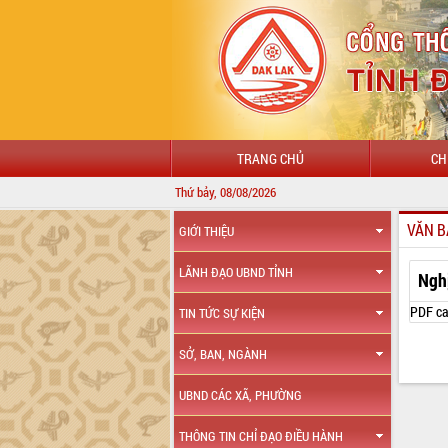
TRANG CHỦ
CH
Thứ bảy, 08/08/2026
VĂN B
GIỚI THIỆU
LÃNH ĐẠO UBND TỈNH
Ngh
PDF ca
TIN TỨC SỰ KIỆN
SỞ, BAN, NGÀNH
UBND CÁC XÃ, PHƯỜNG
THÔNG TIN CHỈ ĐẠO ĐIỀU HÀNH