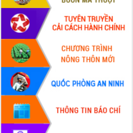
VIDEO
Không có file video nào để phát.
ALBUM ẢNH
LIÊN KẾT WEB