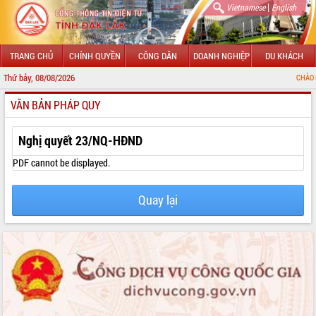
|
Vietnamese
English
TRANG CHỦ
CHÍNH QUYỀN
CÔNG DÂN
DOANH NGHIỆP
DU KHÁCH
Thứ bảy, 08/08/2026
CHÀO MỪNG ĐẾN VỚ
VĂN BẢN PHÁP QUY
GIỚI THIỆU
LÃNH ĐẠO UBND TỈNH
Nghị quyết 23/NQ-HĐND
TIN TỨC SỰ KIỆN
PDF cannot be displayed.
SỞ, BAN, NGÀNH
Quay lại
UBND CÁC XÃ, PHƯỜNG
THÔNG TIN CHỈ ĐẠO ĐIỀU HÀNH
HỆ THỐNG VĂN BẢN
VĂN BẢN HĐND TỈNH