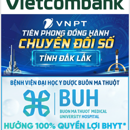
Bầu cử Quốc hội và HĐND: Cử tri Đắk
Lắk gửi gắm niềm tin, kỳ vọng vào lá
phiếu
Đắk Lắk sẵn sàng các điều kiện cho
Ngày hội bầu cử đại biểu Quốc hội
khóa XVI và HĐND các cấp nhiệm kỳ
2026-2031
Đảm bảo cuộc bầu cử đại biểu Quốc
hội và đại biểu HĐND các cấp diễn ra
an toàn, hiệu quả, đúng quy định
Thủ tướng Chính phủ Phạm Minh Chính
kiểm tra, chỉ đạo hoàn thành các dự
án cao tốc và thăm khu tái định cư tại
Đắk Lắk
Sôi nổi Hội đua ngựa truyền thống Gò
Thì Thùng mừng Xuân Bính Ngọ 2026
Lãnh đạo tỉnh dâng hương tưởng niệm
tại Đập Đồng Cam đầu Xuân Bính Ngọ
Ngành nông nghiệp phấn đấu tăng
trưởng đạt 5,86% trong năm 2026
UBND tỉnh Đắk Lắk triển khai công tác