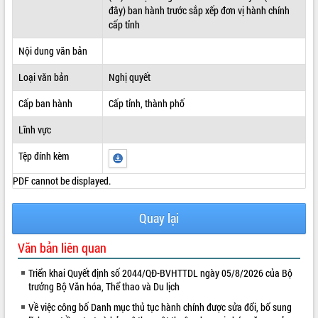
đây) ban hành trước sắp xếp đơn vị hành chính
ĐIỂM TIN VĂN BẢN
cấp tỉnh
QUY HOẠCH - KẾ HOẠCH
Nội dung văn bản
Loại văn bản
Nghị quyết
Cấp ban hành
Cấp tỉnh, thành phố
Lĩnh vực
Tệp đính kèm
PDF cannot be displayed.
Quay lại
Văn bản liên quan
Triển khai Quyết định số 2044/QĐ-BVHTTDL ngày 05/8/2026 của Bộ
trưởng Bộ Văn hóa, Thể thao và Du lịch
Về việc công bố Danh mục thủ tục hành chính được sửa đổi, bổ sung