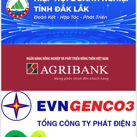
Xây dựng nền hành chính số đồng
hành cùng nông dân dân, doanh nghiệp
Giai đoạn 2026-2030, Đắk Lắk phấn
đấu có 77% xã đạt chuẩn nông thôn
mới
Chuyển đổi số 'mở đường' cho nông
nghiệp Đắk Lắk tăng trưởng bứt phá
Triển khai đồng bộ đo đạc, lập hồ sơ
địa chính, hoàn thiện cơ sở dữ liệu đất
đai
Ứng dụng sinh trắc học - Bước tiến
trong hành trình chuyển đổi số tại Đắk
Lắk
Đắk Lắk nâng cao hiệu quả công tác
Đảng từ Sổ tay đảng viên điện tử
Đắk Lắk đẩy mạnh nuôi biển công
nghệ, hướng tới phát triển thủy sản
bền vững
Tập huấn nâng cao năng lực triển khai
chuyển đổi số cho cán bộ, công chức