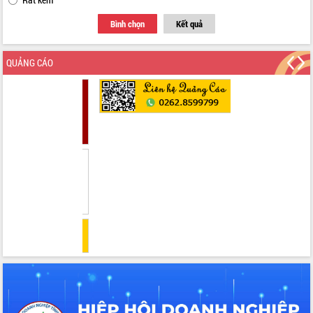
Thứ trưởng Bộ Y tế làm việc với tỉnh
Đắk Lắk về phát triển nhân lực y tế
Bình chọn
Kết quả
cho trạm y tế cấp xã
Du lịch Đắk Lắk nâng tầm trải nghiệm
QUẢNG CÁO
du khách thông qua Hệ thống cơ sở dữ
liệu và Bản đồ số
Tập huấn ứng dụng trí tuệ nhân tạo (AI)
trong thương mại điện tử năm 2026
Đoàn đại biểu Quốc hội tỉnh Đắk Lắk
trao đổi thông tin trước Kỳ họp thứ
nhất, Quốc hội khóa XVI
Quyết liệt cải cách hành chính, khơi
thông nguồn lực phát triển
Nâng cao hiệu lực, hiệu quả HĐND
tỉnh thông qua hiện đại hóa hành chính
Xã Ea Phê gắn cải cách hành chính với
chuyển đổi số
Phó Chủ tịch Thường trực UBND tỉnh
Hồ Thị Nguyên Thảo làm việc tại Trung
tâm Phục vụ hành chính công xã Ea
Phê