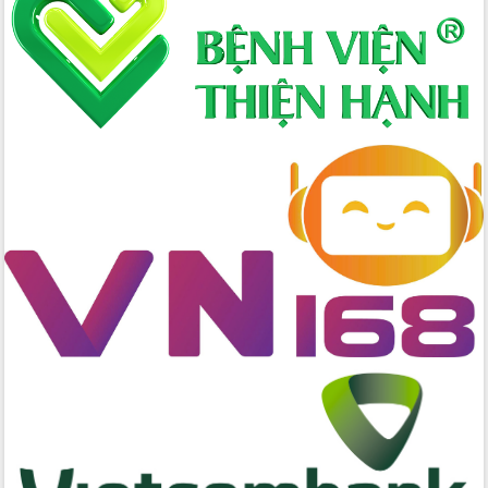
cấp xã
Đắk Lắk phát động hưởng ứng Ngày
Quyền của người tiêu dùng Việt Nam
2026
Đẩy mạnh cải cách hành chính, quyết
tâm đạt được mục tiêu tăng trưởng
hai con số trong năm 2026
Tổ chức trang trọng Lễ hội Đền thờ
Lương Văn Chánh năm 2026
Phó Bí thư Tỉnh ủy Đắk Lắk Đỗ Hữu
Huy giữ chức Bí thư Đảng ủy Ủy Ban
Nhân dân tỉnh
Bệnh án điện tử thúc đẩy chuyển đổi
số y tế tại Đắk Lắk
Chuyển đổi số thư viện: Mở rộng
không gian tri thức trong thời đại số
Đánh giá, rút kinh nghiệm công tác tổ
chức diễn tập trước ngày bầu cử
Chương trình “Gặp gỡ hữu nghị –
Friendship Meeting New Year 2026”