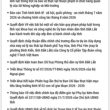
lĩnh vực trồng trọt và bảo vệ thực vật thuộc phạm vi chức năng quản
lý của Sở Nông nghiệp và Môi trường
VIDEO
Báo cáo Tình hình kinh tế - xã hội, quốc phòng - an ninh tháng 7 năm
2026 và chương trình công tác tháng 8 năm 2026
Quyết định Về việc bãi bỏ một số văn bản quy phạm pháp luật trong
lĩnh vực khoa học và công nghệ do Ủy ban nhân dân tỉnh Đắk Lắk
ban hành trước khi sắp xếp đơn vị hành chính cấp tỉnh
Quyết định chấp thuận điều chỉnh chủ trương đầu tư dự án Xây dựng
nhà máy xử lý rác thải tại thành phố Tuy Hòa, tỉnh Phú Yên (nay là
phường Bình Kiến, tỉnh Đắk Lắk) của Công ty Cổ phần Tập đoàn công
nghệ T-Tech Việt Nam
Khám bệnh, cấp phát thuốc miễn phí
và tặng quà người dân xã Cư Pui
Quyết định kiện toàn Ban Chỉ huy Phòng thủ dân sự tỉnh Đắk Lắk
Hội nghị UBND tỉnh Đắk Lắk thường kỳ
Triển khai Thông tư số 07/2026/TT-BNG ngày 30/6/2026 của Bộ
tháng 7/2026
Ngoại giao
Lễ truy tặng danh hiệu “Bà Mẹ Việt
Triển khai Kết luận Phiên họp lần thứ tư Ban Chỉ đạo thực hiện mục
Nam Anh hùng” và trao Huân chương
tiêu tăng trưởng kinh tế 02 con số giai đoạn 2026 - 2030
Lao động
ALBUM ẢNH
Thông báo Về việc đính chính tọa độ điểm góc tại Phụ lục kèm theo
UBND tỉnh Đắk Lắk triển khai nhiệm
Quyết định số 2317/QĐ-UBND ngày 21/7/2026 của Chủ tịch UBND
vụ 6 tháng cuối năm 2026
tỉnh
Kỳ họp thứ Hai, Hội đồng nhân dân
Quyết định UBND tỉnh về tổ chức lại Trung tâm Y tế Tuy An trực thuộc
tỉnh khóa XI quyết nghị nhiều nội dung