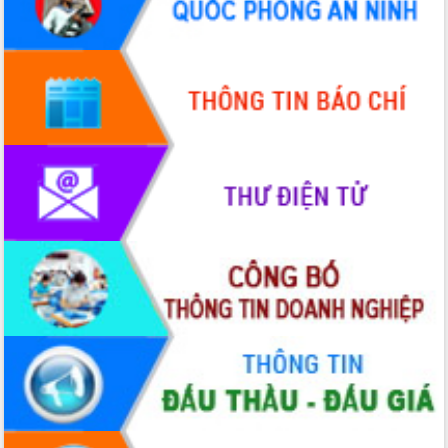
Quy hoạch và Xúc tiến đầu tư tỉnh Đắk
Lắk
Khơi thông điểm nghẽn, đẩy nhanh
giải ngân vốn khắc phục thiên tai
HĐND tỉnh thông qua điều chỉnh Quy
hoạch tỉnh thời kỳ 2021-2030
Hội thảo góp ý hồ sơ điều chỉnh quy
hoạch tỉnh Đắk Lắk thời kỳ 2021-2030,
tầm nhìn đến năm 2050
Nâng cao hiệu quả hoạt động của các
doanh nghiệp nhà nước
Hội nghị triển khai kết nối mạng
truyền số liệu chuyên dùng phục vụ cơ
quan Đảng, Nhà nước
Lễ phát động chuỗi hoạt động chung
tay làm sạch môi trường
Xã Ea Kar bước chuyển mình trong
công tác cải cách hành chính mô hình
mới
UBND tỉnh họp báo định kỳ tháng 4
năm 2026