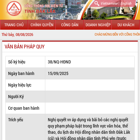
|
Vietnamese
English
TRANG CHỦ
CHÍNH QUYỀN
CÔNG DÂN
DOANH NGHIỆP
DU KHÁCH
Thứ bảy, 08/08/2026
CHÀO MỪNG ĐẾN VỚI CỔNG THÔNG TIN ĐIỆN TỬ
VĂN BẢN PHÁP QUY
GIỚI THIỆU
LÃNH ĐẠO UBND TỈNH
Số ký hiệu
38/NQ-HĐND
TIN TỨC SỰ KIỆN
Ngày ban hành
15/09/2025
SỞ, BAN, NGÀNH
Ngày hiệu lực
Người Ký
UBND CÁC XÃ, PHƯỜNG
Cơ quan ban hành
THÔNG TIN CHỈ ĐẠO ĐIỀU HÀNH
Trích yếu
Nghị quyết vv áp dụng và bãi bỏ các nghị quyết
HỆ THỐNG VĂN BẢN
quy phạm pháp luật trong lĩnh vực văn hóa, thể
thao, du lịch do Hội đồng nhân dân tỉnh Đắk Lắk
VĂN BẢN HĐND TỈNH
(cũ) và Hội đồng nhân dân tỉnh Phú yên (trước