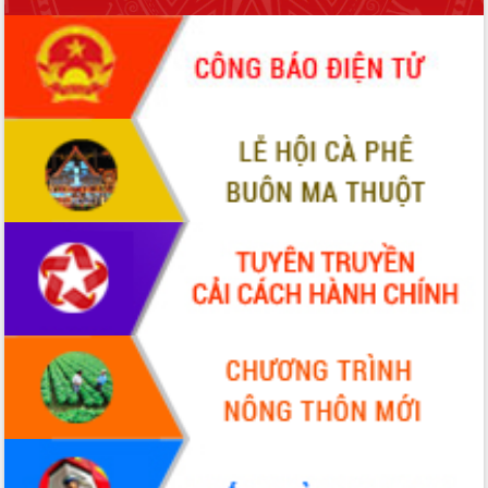
món ăn từ sầu riêng
Đắk Lắk công bố Quy hoạch và xúc
tiến đầu tư tỉnh
Ngành cá ngừ Đắk Lắk chủ động thích
ứng để giữ vững thị trường xuất khẩu
Diễn đàn Kinh tế tư nhân Việt Nam đột
phá cơ chế - Hợp tác công tư
Đề án 06 tạo bước ngoặt đột phá trong
cải cách hành chính tỉnh Đắk Lắk
Kết nối tour, đẩy mạnh chuyển đổi số
để phát triển du lịch Đắk Lắk
Khởi động Dự án Đầu tư xây dựng hạ
tầng kỹ thuật Cụm công nghiệp Tân
Tiến
Gặp mặt các cơ quan báo chí nhân Kỷ
niệm 101 năm Ngày Báo chí Cách
mạng Việt Nam
Đắk Lắk sơ kết 4 năm triển khai thực
hiện Đề án 06 của Chính phủ
Họp báo thông tin về Hội nghị Công bố