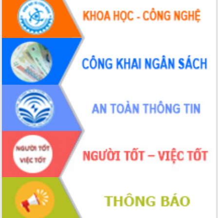
Hội thảo khoa học “Giải pháp thúc đẩy
phát triển nền kinh tế xanh tại tỉnh
Đắk Lắk”
Tăng cường giám sát, đôn đốc thực
hiện nhiệm vụ quản lý tài sản công
hàng tuần
Tháo gỡ những vướng mắc, đẩy mạnh
công tác cải cách thủ tục hành chính
tại Trung tâm Phục vụ hành chính
công tỉnh
Đắk Lắk: Tôn vinh 46 giải pháp tại Hội
thi Sáng tạo Kỹ thuật 2024 - 2025
Đắk Lắk rà soát, điều chỉnh Đề án 190
về phát triển nuôi trồng thủy sản
Phó Chủ tịch UBND tỉnh Đắk Lắk
Trương Công Thái kiểm tra thực địa
Dự án cao tốc Khánh Hòa - Buôn Ma
Thuột
Định vị cà phê Việt Nam như một “di
sản sống” trong dòng chảy toàn cầu