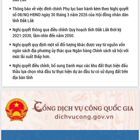
để phát triển du lịch Đắk Lắk
Thông báo về việc đính chính Phụ lục ban hành kèm theo Nghị quyết
Khởi động Dự án Đầu tư xây dựng hạ
số 08/NQ-HĐND ngày 30 tháng 3 năm 2026 của Hội đồng nhân dân
tầng kỹ thuật Cụm công nghiệp Tân
tỉnh Đắk Lắk
Tiến
Nghị quyết thông qua điều chỉnh Quy hoạch tỉnh Đắk Lắk thời kỳ
Gặp mặt các cơ quan báo chí nhân Kỷ
2021-2030, tầm nhìn đến năm 2050.
niệm 101 năm Ngày Báo chí Cách
mạng Việt Nam
Nghị quyết quy định một số đối tượng khác được vay từ nguồn vốn
ngân sách địa phương ủy thác qua Ngân hàng Chính sách xã hội với
Đắk Lắk sơ kết 4 năm triển khai thực
mức lãi suất thấp hơn.
hiện Đề án 06 của Chính phủ
Nghị quyết điều chỉnh, bổ sung Danh mục các khu đất thực hiện đấu
Họp báo thông tin về Hội nghị Công bố
thầu lựa chọn nhà đầu tư thực hiện dự án đầu tư có sử dụng đất trên
Quy hoạch và Xúc tiến đầu tư tỉnh Đắk
địa bàn tỉnh
Lắk
Khơi thông điểm nghẽn, đẩy nhanh
giải ngân vốn khắc phục thiên tai
HĐND tỉnh thông qua điều chỉnh Quy
hoạch tỉnh thời kỳ 2021-2030
Hội thảo góp ý hồ sơ điều chỉnh quy
hoạch tỉnh Đắk Lắk thời kỳ 2021-2030,
tầm nhìn đến năm 2050
Nâng cao hiệu quả hoạt động của các