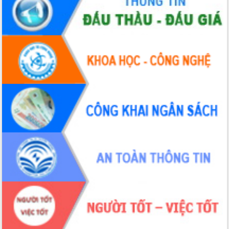
đến năm 2050
Phát động chiến dịch 30 ngày đêm
giải phóng mặt bằng Tuyến đường bộ
ven biển
Đắk Lắk nỗ lực thúc đẩy tăng trưởng
kinh tế từ 10% trở lên trong Quý
II/2026
Đắk Lắk ký kết thỏa thuận hợp tác về
chuyển đổi số giai đoạn 2026 – 2030
với Tập đoàn Bưu chính Viễn thông
Việt Nam
Thứ trưởng Bộ Y tế làm việc với tỉnh
Đắk Lắk về phát triển nhân lực y tế
cho trạm y tế cấp xã
Du lịch Đắk Lắk nâng tầm trải nghiệm
du khách thông qua Hệ thống cơ sở dữ
liệu và Bản đồ số
Tập huấn ứng dụng trí tuệ nhân tạo (AI)
trong thương mại điện tử năm 2026
Đoàn đại biểu Quốc hội tỉnh Đắk Lắk
trao đổi thông tin trước Kỳ họp thứ