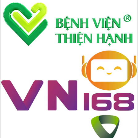
Thủ tướng Chính phủ Phạm Minh Chính
kiểm tra, chỉ đạo hoàn thành các dự
án cao tốc và thăm khu tái định cư tại
Đắk Lắk
Sôi nổi Hội đua ngựa truyền thống Gò
Thì Thùng mừng Xuân Bính Ngọ 2026
Lãnh đạo tỉnh dâng hương tưởng niệm
tại Đập Đồng Cam đầu Xuân Bính Ngọ
Ngành nông nghiệp phấn đấu tăng
trưởng đạt 5,86% trong năm 2026
UBND tỉnh Đắk Lắk triển khai công tác
quốc phòng, quân sự địa phương năm
2026
Đắk Lắk tập trung toàn lực khắc phục
tồn tại IUU, sẵn sàng làm việc với
Đoàn thanh tra EC
Chủ tịch UBND tỉnh Tạ Anh Tuấn thăm,
chúc mừng các bệnh viện nhân Ngày
Thầy thuốc Việt Nam
Rộn ràng lễ hội truyền thống Sông
nước Đà Nông lần thứ I năm 2026