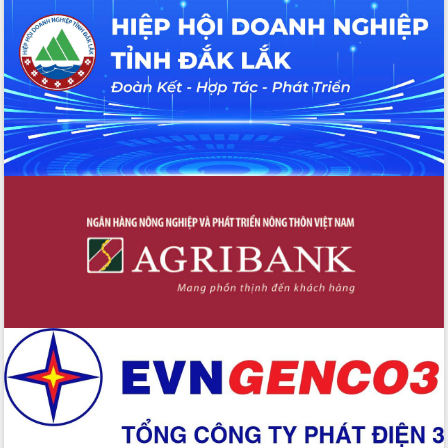
Huy giữ chức Bí thư Đảng ủy Ủy Ban
Nhân dân tỉnh
Bệnh án điện tử thúc đẩy chuyển đổi
số y tế tại Đắk Lắk
Chuyển đổi số thư viện: Mở rộng
không gian tri thức trong thời đại số
Đánh giá, rút kinh nghiệm công tác tổ
chức diễn tập trước ngày bầu cử
Chương trình “Gặp gỡ hữu nghị –
Friendship Meeting New Year 2026”
Bầu cử Quốc hội và HĐND: Cử tri Đắk
Lắk gửi gắm niềm tin, kỳ vọng vào lá
phiếu
Đắk Lắk sẵn sàng các điều kiện cho
Ngày hội bầu cử đại biểu Quốc hội
khóa XVI và HĐND các cấp nhiệm kỳ
2026-2031
Đảm bảo cuộc bầu cử đại biểu Quốc
hội và đại biểu HĐND các cấp diễn ra
an toàn, hiệu quả, đúng quy định