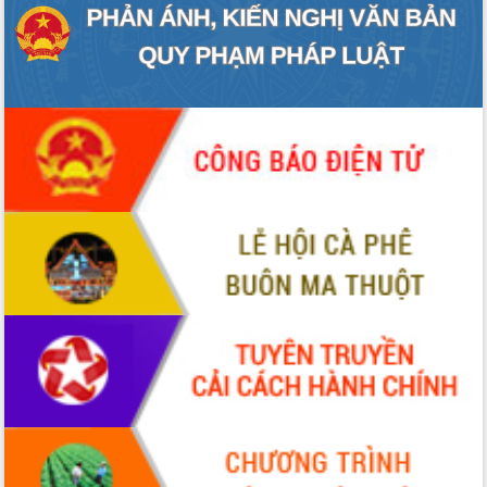
doanh nghiệp nhà nước
Hội nghị triển khai kết nối mạng
truyền số liệu chuyên dùng phục vụ cơ
quan Đảng, Nhà nước
Lễ phát động chuỗi hoạt động chung
tay làm sạch môi trường
Xã Ea Kar bước chuyển mình trong
công tác cải cách hành chính mô hình
mới
UBND tỉnh họp báo định kỳ tháng 4
năm 2026
Hội thảo khoa học “Giải pháp thúc đẩy
phát triển nền kinh tế xanh tại tỉnh
Đắk Lắk”
Tăng cường giám sát, đôn đốc thực
hiện nhiệm vụ quản lý tài sản công
hàng tuần
Tháo gỡ những vướng mắc, đẩy mạnh
công tác cải cách thủ tục hành chính
tại Trung tâm Phục vụ hành chính
công tỉnh