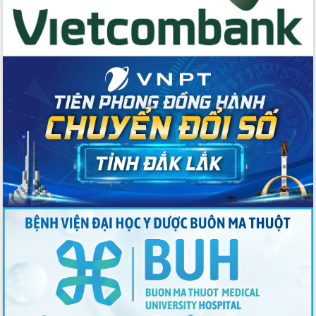
Kỳ họp Chuyên đề lần thứ Năm, HĐND
tỉnh Đắk Lắk thông qua các nghị quyết
quan trọng
Thống nhất danh sách giới thiệu ứng
cử đại biểu Quốc hội khoá XVI và đại
biểu HĐND tỉnh Đắk Lắk, nhiệm kỳ
2026-2031
Phát động hai phong trào thi đua quan
trọng trong kỷ nguyên mới
Hội nghị lần thứ tư Ban Chỉ đạo công
tác bầu cử tỉnh Đắk Lắk
Hội nghị Báo cáo viên Trung ương
tháng 01/2026
Phó Thủ tướng Hồ Quốc Dũng đánh giá
cao kết quả Chiến dịch Quang Trung
tại Đắk Lắk
Hội nghị Ban Chấp hành Đảng bộ tỉnh
Đắk Lắk lần thứ 2 (mở rộng)
Tập trung giải phóng mặt bằng, đẩy
nhanh tiến độ Tuyến đường bộ ven