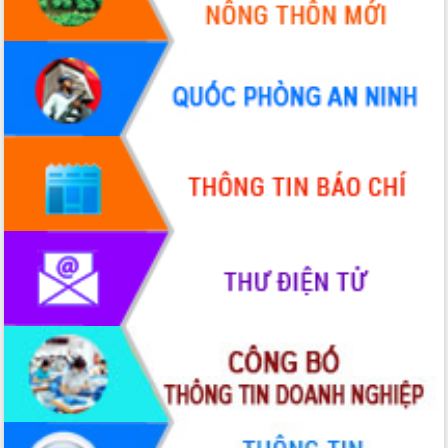
Đắk Lắk: Tôn vinh 46 giải pháp tại Hội
thi Sáng tạo Kỹ thuật 2024 - 2025
Đắk Lắk rà soát, điều chỉnh Đề án 190
về phát triển nuôi trồng thủy sản
Phó Chủ tịch UBND tỉnh Đắk Lắk
Trương Công Thái kiểm tra thực địa
Dự án cao tốc Khánh Hòa - Buôn Ma
Thuột
Định vị cà phê Việt Nam như một “di
sản sống” trong dòng chảy toàn cầu
Xây dựng nông thôn mới: Nâng cao đời
sống người dân từ những mô hình thiết
thực
Quyết liệt tháo gỡ vướng mắc, đẩy
nhanh tiến độ các dự án trọng điểm
trong Khu kinh tế Nam Phú Yên
Hòn Yến phát triển du lịch gắn với bảo
tồn biển
Lấy ý kiến điều chỉnh Quy hoạch tỉnh
Đắk Lắk thời kỳ 2021-2030, tầm nhìn