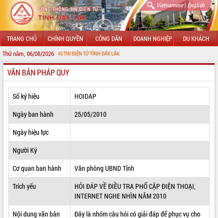
|
Vietnamese
English
TRANG CHỦ
CHÍNH QUYỀN
CÔNG DÂN
DOANH NGHIỆP
DU KHÁCH
Thứ năm, 06/08/2026
I CỔNG THÔNG TIN ĐIỆN TỬ TỈNH ĐẮK LẮK
VĂN BẢN PHÁP QUY
GIỚI THIỆU
LÃNH ĐẠO UBND TỈNH
Số ký hiệu
HOIDAP
TIN TỨC SỰ KIỆN
Ngày ban hành
25/05/2010
SỞ, BAN, NGÀNH
Ngày hiệu lực
Người Ký
UBND CÁC XÃ, PHƯỜNG
Cơ quan ban hành
Văn phòng UBND Tỉnh
THÔNG TIN CHỈ ĐẠO ĐIỀU HÀNH
Trích yếu
HỎI ĐÁP VỀ ĐIỀU TRA PHỔ CẬP ĐIỆN THOẠI,
HỆ THỐNG VĂN BẢN
INTERNET NGHE NHÌN NĂM 2010
VĂN BẢN HĐND TỈNH
Nội dung văn bản
Đây là nhóm câu hỏi có giải đáp để phục vụ cho