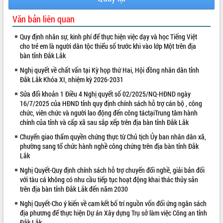
Lễ truy điệu và an táng hài cốt liệt sĩ
Văn bản liên quan
tại Nghĩa trang Liệt sĩ xã Sơn Hòa
Bàn giải pháp tháo gỡ khó khăn trong
Quy định nhân sự, kinh phí để thực hiện việc dạy và học Tiếng Việt
xuất khẩu sầu riêng và triển khai quy
cho trẻ em là người dân tộc thiểu số trước khi vào lớp Một trên địa
định EUDR
bàn tỉnh Đắk Lắk
Thứ trưởng Bộ Nông nghiệp và Môi
Nghị quyết về chất vấn tại Kỳ họp thứ Hai, Hội đồng nhân dân tỉnh
trường Nguyễn Hoàng Hiệp khảo sát
Đắk Lắk Khóa XI, nhiệm kỳ 2026-2031
vùng trồng và doanh nghiệp đóng gói
sầu riêng tại Đắk Lắk
Sửa đổi khoản 1 Điều 4 Nghị quyết số 02/2025/NQ-HĐND ngày
16/7/2025 của HĐND tỉnh quy định chính sách hỗ trợ cán bộ , công
Trình diễn nghệ thuật chế biến các
chức, viên chức và người lao động đến công táctạiTrung tâm hành
món ăn từ sầu riêng
chính của tỉnh và cấp xã sau sắp xếp trên địa bàn tỉnh Đắk Lắk
Đắk Lắk công bố Quy hoạch và xúc
Chuyển giao thẩm quyền chứng thực từ Chủ tịch Ủy ban nhân dân xã,
tiến đầu tư tỉnh
phường sang tổ chức hành nghề công chứng trên địa bàn tỉnh Đắk
Ngành cá ngừ Đắk Lắk chủ động thích
Lắk
ứng để giữ vững thị trường xuất khẩu
Nghị Quyết-Quy định chính sách hỗ trợ chuyển đổi nghề, giải bản đối
Diễn đàn Kinh tế tư nhân Việt Nam đột
với tàu cá không có nhu cầu tiếp tục hoạt động khai thác thủy sản
phá cơ chế - Hợp tác công tư
trên địa bàn tỉnh Đắk Lắk đến năm 2030
Đề án 06 tạo bước ngoặt đột phá trong
Nghị Quyết-Cho ý kiến về cam kết bố trí nguồn vốn đối ứng ngân sách
cải cách hành chính tỉnh Đắk Lắk
địa phương để thực hiện Dự án Xây dựng Trụ sở làm việc Công an tỉnh
Kết nối tour, đẩy mạnh chuyển đổi số
Đắk Lắk