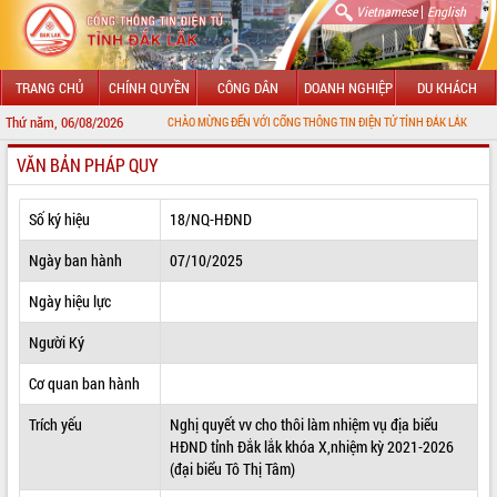
|
Vietnamese
English
TRANG CHỦ
CHÍNH QUYỀN
CÔNG DÂN
DOANH NGHIỆP
DU KHÁCH
Thứ năm, 06/08/2026
CHÀO MỪNG ĐẾN VỚI CỔNG THÔNG TIN ĐIỆN TỬ TỈNH ĐẮK LẮK
VĂN BẢN PHÁP QUY
GIỚI THIỆU
LÃNH ĐẠO UBND TỈNH
Số ký hiệu
18/NQ-HĐND
TIN TỨC SỰ KIỆN
Ngày ban hành
07/10/2025
SỞ, BAN, NGÀNH
Ngày hiệu lực
Người Ký
UBND CÁC XÃ, PHƯỜNG
Cơ quan ban hành
THÔNG TIN CHỈ ĐẠO ĐIỀU HÀNH
Trích yếu
Nghị quyết vv cho thôi làm nhiệm vụ địa biểu
HỆ THỐNG VĂN BẢN
HĐND tỉnh Đắk lắk khóa X,nhiệm kỳ 2021-2026
(đại biểu Tô Thị Tâm)
VĂN BẢN HĐND TỈNH