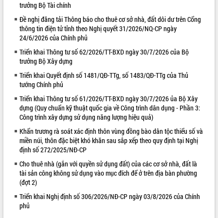
trưởng Bộ Tài chính
VIDEO
Đề nghị đăng tải Thông báo cho thuê cơ sở nhà, đất dôi dư trên Cổng
thông tin điện tử tỉnh theo Nghị quyết 31/2026/NQ-CP ngày
Không có file video nào để phát.
24/6/2026 của Chính phủ
Triển khai Thông tư số 62/2026/TT-BXD ngày 30/7/2026 của Bộ
ALBUM ẢNH
trưởng Bộ Xây dựng
Triển khai Quyết định số 1481/QĐ-TTg, số 1483/QĐ-TTg của Thủ
tướng Chính phủ
Triển khai Thông tư số 61/2026/TT-BXD ngày 30/7/2026 ủa Bộ Xây
dựng (Quy chuẩn kỹ thuật quốc gia về Công trình dân dụng - Phần 3:
Công trình xây dựng sử dụng năng lượng hiệu quả)
Khẩn trương rà soát xác định thôn vùng đồng bào dân tộc thiểu số và
miền núi, thôn đặc biệt khó khăn sau sắp xếp theo quy định tại Nghị
LIÊN KẾT WEB
định số 272/2025/NĐ-CP
Cho thuê nhà (gắn với quyền sử dụng đất) của các cơ sở nhà, đất là
tài sản công không sử dụng vào mục đích để ở trên địa bàn phường
(đợt 2)
Triển khai Nghị định số 306/2026/NĐ-CP ngày 03/8/2026 của Chính
phủ