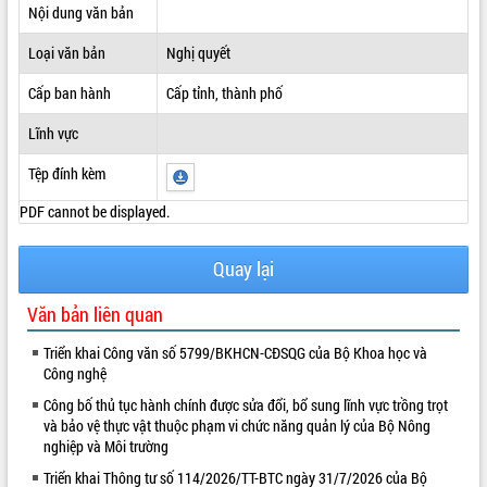
Nội dung văn bản
ĐIỂM TIN VĂN BẢN
Loại văn bản
Nghị quyết
QUY HOẠCH - KẾ HOẠCH
Cấp ban hành
Cấp tỉnh, thành phố
Lĩnh vực
Tệp đính kèm
PDF cannot be displayed.
Quay lại
Văn bản liên quan
Triển khai Công văn số 5799/BKHCN-CĐSQG của Bộ Khoa học và
Công nghệ
Công bố thủ tục hành chính được sửa đổi, bổ sung lĩnh vực trồng trọt
và bảo vệ thực vật thuộc phạm vi chức năng quản lý của Bộ Nông
nghiệp và Môi trường
Triển khai Thông tư số 114/2026/TT-BTC ngày 31/7/2026 của Bộ