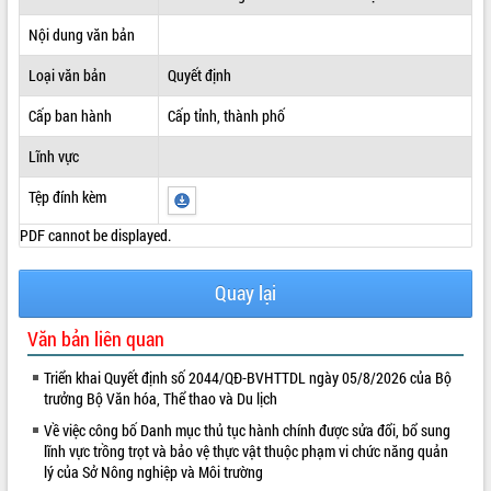
ĐIỂM TIN VĂN BẢN
Nội dung văn bản
Loại văn bản
Quyết định
QUY HOẠCH - KẾ HOẠCH
Cấp ban hành
Cấp tỉnh, thành phố
Lĩnh vực
Tệp đính kèm
PDF cannot be displayed.
Quay lại
Văn bản liên quan
Triển khai Quyết định số 2044/QĐ-BVHTTDL ngày 05/8/2026 của Bộ
trưởng Bộ Văn hóa, Thể thao và Du lịch
Về việc công bố Danh mục thủ tục hành chính được sửa đổi, bổ sung
lĩnh vực trồng trọt và bảo vệ thực vật thuộc phạm vi chức năng quản
lý của Sở Nông nghiệp và Môi trường