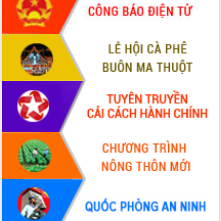
phá cơ chế - Hợp tác công tư
Đề án 06 tạo bước ngoặt đột phá trong
cải cách hành chính tỉnh Đắk Lắk
Kết nối tour, đẩy mạnh chuyển đổi số
để phát triển du lịch Đắk Lắk
Khởi động Dự án Đầu tư xây dựng hạ
tầng kỹ thuật Cụm công nghiệp Tân
Tiến
Gặp mặt các cơ quan báo chí nhân Kỷ
niệm 101 năm Ngày Báo chí Cách
mạng Việt Nam
Đắk Lắk sơ kết 4 năm triển khai thực
hiện Đề án 06 của Chính phủ
Họp báo thông tin về Hội nghị Công bố
Quy hoạch và Xúc tiến đầu tư tỉnh Đắk
Lắk
Khơi thông điểm nghẽn, đẩy nhanh
giải ngân vốn khắc phục thiên tai
HĐND tỉnh thông qua điều chỉnh Quy
hoạch tỉnh thời kỳ 2021-2030