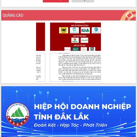
Tập huấn ứng dụng trí tuệ nhân tạo (AI)
trong thương mại điện tử năm 2026
QUẢNG CÁO
Đoàn đại biểu Quốc hội tỉnh Đắk Lắk
trao đổi thông tin trước Kỳ họp thứ
nhất, Quốc hội khóa XVI
Quyết liệt cải cách hành chính, khơi
thông nguồn lực phát triển
Nâng cao hiệu lực, hiệu quả HĐND
tỉnh thông qua hiện đại hóa hành chính
Xã Ea Phê gắn cải cách hành chính với
chuyển đổi số
Phó Chủ tịch Thường trực UBND tỉnh
Hồ Thị Nguyên Thảo làm việc tại Trung
tâm Phục vụ hành chính công xã Ea
Phê
Xây dựng nền hành chính số đồng
hành cùng nông dân dân, doanh nghiệp
Giai đoạn 2026-2030, Đắk Lắk phấn
đấu có 77% xã đạt chuẩn nông thôn
mới