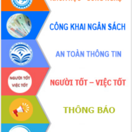
Tháo gỡ những vướng mắc, đẩy mạnh
công tác cải cách thủ tục hành chính
tại Trung tâm Phục vụ hành chính
công tỉnh
Đắk Lắk: Tôn vinh 46 giải pháp tại Hội
thi Sáng tạo Kỹ thuật 2024 - 2025
Đắk Lắk rà soát, điều chỉnh Đề án 190
về phát triển nuôi trồng thủy sản
Phó Chủ tịch UBND tỉnh Đắk Lắk
Trương Công Thái kiểm tra thực địa
Dự án cao tốc Khánh Hòa - Buôn Ma
Thuột
Định vị cà phê Việt Nam như một “di
sản sống” trong dòng chảy toàn cầu
Xây dựng nông thôn mới: Nâng cao đời
sống người dân từ những mô hình thiết
thực
Quyết liệt tháo gỡ vướng mắc, đẩy
nhanh tiến độ các dự án trọng điểm
trong Khu kinh tế Nam Phú Yên