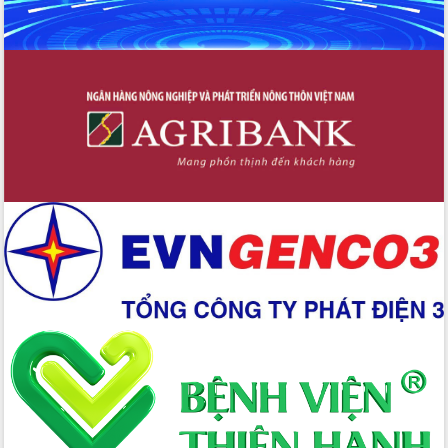
Chuyển đổi số 'mở đường' cho nông
nghiệp Đắk Lắk tăng trưởng bứt phá
Triển khai đồng bộ đo đạc, lập hồ sơ
địa chính, hoàn thiện cơ sở dữ liệu đất
đai
Ứng dụng sinh trắc học - Bước tiến
trong hành trình chuyển đổi số tại Đắk
Lắk
Đắk Lắk nâng cao hiệu quả công tác
Đảng từ Sổ tay đảng viên điện tử
Đắk Lắk đẩy mạnh nuôi biển công
nghệ, hướng tới phát triển thủy sản
bền vững
Tập huấn nâng cao năng lực triển khai
chuyển đổi số cho cán bộ, công chức
cấp xã
Đắk Lắk phát động hưởng ứng Ngày
Quyền của người tiêu dùng Việt Nam
2026
Đẩy mạnh cải cách hành chính, quyết
tâm đạt được mục tiêu tăng trưởng