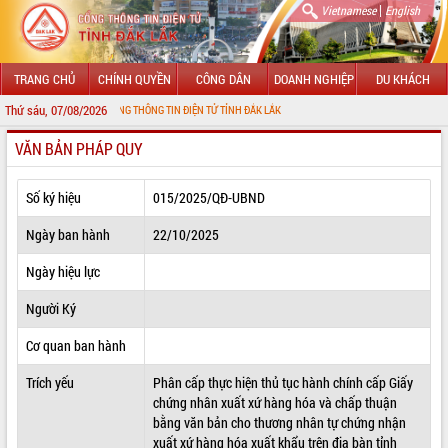
|
Vietnamese
English
TRANG CHỦ
CHÍNH QUYỀN
CÔNG DÂN
DOANH NGHIỆP
DU KHÁCH
Thứ sáu, 07/08/2026
ĐẾN VỚI CỔNG THÔNG TIN ĐIỆN TỬ TỈNH ĐẮK LẮK
VĂN BẢN PHÁP QUY
GIỚI THIỆU
LÃNH ĐẠO UBND TỈNH
Số ký hiệu
015/2025/QĐ-UBND
TIN TỨC SỰ KIỆN
Ngày ban hành
22/10/2025
SỞ, BAN, NGÀNH
Ngày hiệu lực
Người Ký
UBND CÁC XÃ, PHƯỜNG
Cơ quan ban hành
THÔNG TIN CHỈ ĐẠO ĐIỀU HÀNH
Trích yếu
Phân cấp thực hiện thủ tục hành chính cấp Giấy
HỆ THỐNG VĂN BẢN
chứng nhân xuất xứ hàng hóa và chấp thuận
bằng văn bản cho thương nhân tự chứng nhận
VĂN BẢN HĐND TỈNH
xuất xứ hàng hóa xuất khẩu trên địa bàn tỉnh