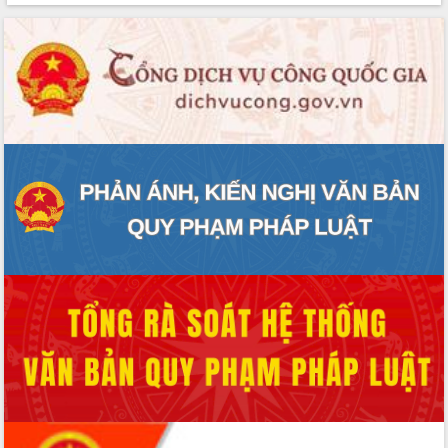
phát triển mới
Thường trực HĐND tỉnh Đắk Lắk gặp
mặt Đoàn chuyên gia y tế TP. Hồ Chí
Minh
Lễ truy điệu và an táng hài cốt liệt sĩ
tại Nghĩa trang Liệt sĩ xã Sơn Hòa
Bàn giải pháp tháo gỡ khó khăn trong
xuất khẩu sầu riêng và triển khai quy
định EUDR
Thứ trưởng Bộ Nông nghiệp và Môi
trường Nguyễn Hoàng Hiệp khảo sát
vùng trồng và doanh nghiệp đóng gói
sầu riêng tại Đắk Lắk
Trình diễn nghệ thuật chế biến các
món ăn từ sầu riêng
Đắk Lắk công bố Quy hoạch và xúc
tiến đầu tư tỉnh
Ngành cá ngừ Đắk Lắk chủ động thích
ứng để giữ vững thị trường xuất khẩu
Diễn đàn Kinh tế tư nhân Việt Nam đột