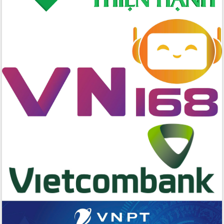
hai con số trong năm 2026
Tổ chức trang trọng Lễ hội Đền thờ
Lương Văn Chánh năm 2026
Phó Bí thư Tỉnh ủy Đắk Lắk Đỗ Hữu
Huy giữ chức Bí thư Đảng ủy Ủy Ban
Nhân dân tỉnh
Bệnh án điện tử thúc đẩy chuyển đổi
số y tế tại Đắk Lắk
Chuyển đổi số thư viện: Mở rộng
không gian tri thức trong thời đại số
Đánh giá, rút kinh nghiệm công tác tổ
chức diễn tập trước ngày bầu cử
Chương trình “Gặp gỡ hữu nghị –
Friendship Meeting New Year 2026”
Bầu cử Quốc hội và HĐND: Cử tri Đắk
Lắk gửi gắm niềm tin, kỳ vọng vào lá
phiếu
Đắk Lắk sẵn sàng các điều kiện cho
Ngày hội bầu cử đại biểu Quốc hội
khóa XVI và HĐND các cấp nhiệm kỳ