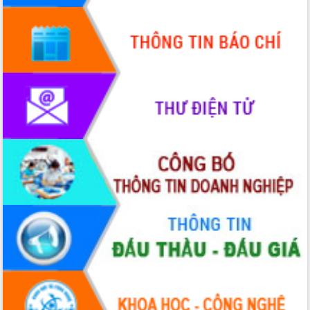
Hội thảo góp ý hồ sơ điều chỉnh quy
hoạch tỉnh Đắk Lắk thời kỳ 2021-2030,
tầm nhìn đến năm 2050
Nâng cao hiệu quả hoạt động của các
doanh nghiệp nhà nước
Hội nghị triển khai kết nối mạng
truyền số liệu chuyên dùng phục vụ cơ
quan Đảng, Nhà nước
Lễ phát động chuỗi hoạt động chung
tay làm sạch môi trường
Xã Ea Kar bước chuyển mình trong
công tác cải cách hành chính mô hình
mới
UBND tỉnh họp báo định kỳ tháng 4
năm 2026
Hội thảo khoa học “Giải pháp thúc đẩy
phát triển nền kinh tế xanh tại tỉnh
Đắk Lắk”
Tăng cường giám sát, đôn đốc thực
hiện nhiệm vụ quản lý tài sản công
hàng tuần