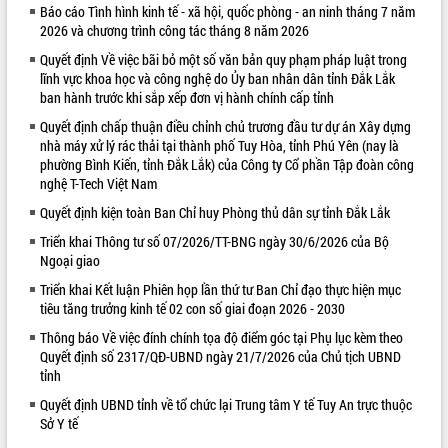
Báo cáo Tình hình kinh tế - xã hội, quốc phòng - an ninh tháng 7 năm
VIDEO
2026 và chương trình công tác tháng 8 năm 2026
Quyết định Về việc bãi bỏ một số văn bản quy phạm pháp luật trong
Loading the player...
lĩnh vực khoa học và công nghệ do Ủy ban nhân dân tỉnh Đắk Lắk
Khám bệnh, cấp phát thuốc miễn phí
ban hành trước khi sắp xếp đơn vị hành chính cấp tỉnh
và tặng quà người dân xã Cư Pui
Quyết định chấp thuận điều chỉnh chủ trương đầu tư dự án Xây dựng
Hội nghị UBND tỉnh Đắk Lắk thường kỳ
nhà máy xử lý rác thải tại thành phố Tuy Hòa, tỉnh Phú Yên (nay là
tháng 7/2026
phường Bình Kiến, tỉnh Đắk Lắk) của Công ty Cổ phần Tập đoàn công
nghệ T-Tech Việt Nam
Lễ truy tặng danh hiệu “Bà Mẹ Việt
Nam Anh hùng” và trao Huân chương
Quyết định kiện toàn Ban Chỉ huy Phòng thủ dân sự tỉnh Đắk Lắk
Lao động
Triển khai Thông tư số 07/2026/TT-BNG ngày 30/6/2026 của Bộ
ALBUM ẢNH
UBND tỉnh Đắk Lắk triển khai nhiệm
Ngoại giao
vụ 6 tháng cuối năm 2026
Triển khai Kết luận Phiên họp lần thứ tư Ban Chỉ đạo thực hiện mục
Kỳ họp thứ Hai, Hội đồng nhân dân
tiêu tăng trưởng kinh tế 02 con số giai đoạn 2026 - 2030
tỉnh khóa XI quyết nghị nhiều nội dung
quan trọng
Thông báo Về việc đính chính tọa độ điểm góc tại Phụ lục kèm theo
Quyết định số 2317/QĐ-UBND ngày 21/7/2026 của Chủ tịch UBND
Bí thư Tỉnh ủy Lương Nguyễn Minh
tỉnh
Triết thăm, tặng quà người có công với
cách mạng
Quyết định UBND tỉnh về tổ chức lại Trung tâm Y tế Tuy An trực thuộc
Sở Y tế
Rà soát, hoàn thiện hệ thống thiết chế
văn hóa, thể thao đáp ứng yêu cầu
LIÊN KẾT WEB