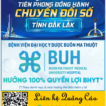
2026-2031
Đảm bảo cuộc bầu cử đại biểu Quốc
hội và đại biểu HĐND các cấp diễn ra
an toàn, hiệu quả, đúng quy định
Thủ tướng Chính phủ Phạm Minh Chính
kiểm tra, chỉ đạo hoàn thành các dự
án cao tốc và thăm khu tái định cư tại
Đắk Lắk
Sôi nổi Hội đua ngựa truyền thống Gò
Thì Thùng mừng Xuân Bính Ngọ 2026
Lãnh đạo tỉnh dâng hương tưởng niệm
tại Đập Đồng Cam đầu Xuân Bính Ngọ
Ngành nông nghiệp phấn đấu tăng
trưởng đạt 5,86% trong năm 2026
UBND tỉnh Đắk Lắk triển khai công tác
quốc phòng, quân sự địa phương năm
2026
Đắk Lắk tập trung toàn lực khắc phục
tồn tại IUU, sẵn sàng làm việc với
Đoàn thanh tra EC
Chủ tịch UBND tỉnh Tạ Anh Tuấn thăm,