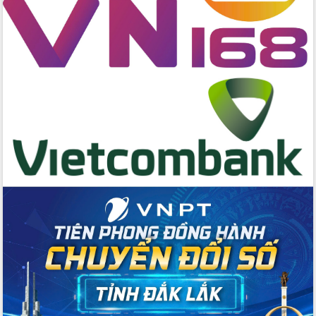
du khách thông qua Hệ thống cơ sở dữ
liệu và Bản đồ số
Tập huấn ứng dụng trí tuệ nhân tạo (AI)
trong thương mại điện tử năm 2026
Đoàn đại biểu Quốc hội tỉnh Đắk Lắk
trao đổi thông tin trước Kỳ họp thứ
nhất, Quốc hội khóa XVI
Quyết liệt cải cách hành chính, khơi
thông nguồn lực phát triển
Nâng cao hiệu lực, hiệu quả HĐND
tỉnh thông qua hiện đại hóa hành chính
Xã Ea Phê gắn cải cách hành chính với
chuyển đổi số
Phó Chủ tịch Thường trực UBND tỉnh
Hồ Thị Nguyên Thảo làm việc tại Trung
tâm Phục vụ hành chính công xã Ea
Phê
Xây dựng nền hành chính số đồng
hành cùng nông dân dân, doanh nghiệp
Giai đoạn 2026-2030, Đắk Lắk phấn
đấu có 77% xã đạt chuẩn nông thôn