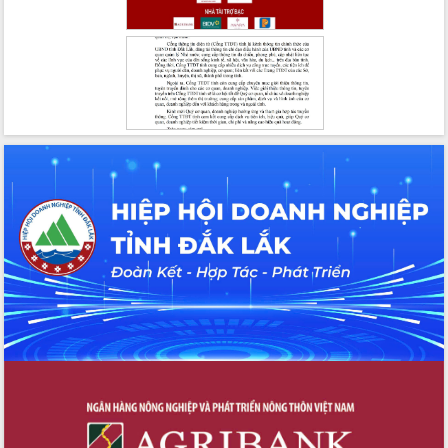
hiện nhiệm vụ quản lý tài sản công
hàng tuần
Tháo gỡ những vướng mắc, đẩy mạnh
công tác cải cách thủ tục hành chính
tại Trung tâm Phục vụ hành chính
công tỉnh
Đắk Lắk: Tôn vinh 46 giải pháp tại Hội
thi Sáng tạo Kỹ thuật 2024 - 2025
Đắk Lắk rà soát, điều chỉnh Đề án 190
về phát triển nuôi trồng thủy sản
Phó Chủ tịch UBND tỉnh Đắk Lắk
Trương Công Thái kiểm tra thực địa
Dự án cao tốc Khánh Hòa - Buôn Ma
Thuột
Định vị cà phê Việt Nam như một “di
sản sống” trong dòng chảy toàn cầu
Xây dựng nông thôn mới: Nâng cao đời
sống người dân từ những mô hình thiết
thực
Quyết liệt tháo gỡ vướng mắc, đẩy