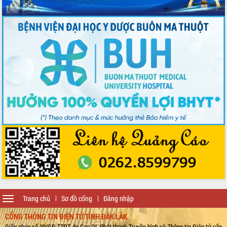
mới
Chuyển đổi số 'mở đường' cho nông
nghiệp Đắk Lắk tăng trưởng bứt phá
Triển khai đồng bộ đo đạc, lập hồ sơ
địa chính, hoàn thiện cơ sở dữ liệu đất
đai
Ứng dụng sinh trắc học - Bước tiến
trong hành trình chuyển đổi số tại Đắk
Lắk
Đắk Lắk nâng cao hiệu quả công tác
Đảng từ Sổ tay đảng viên điện tử
Đắk Lắk đẩy mạnh nuôi biển công
nghệ, hướng tới phát triển thủy sản
bền vững
Tập huấn nâng cao năng lực triển khai
chuyển đổi số cho cán bộ, công chức
cấp xã
Toggle
Trang chủ
Sơ đồ cổng
Đăng nhập
Đắk Lắk phát động hưởng ứng Ngày
navigation
Quyền của người tiêu dùng Việt Nam
CỔNG THÔNG TIN ĐIỆN TỬ TỈNH ĐẮK LẮK
2026
Giấy phép số 99/GP-TTĐT do Cục QL Phát thanh Truyền hình và Thông tin Điện tử cấp