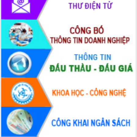
Rà soát, hoàn thiện hệ thống thiết chế
văn hóa, thể thao đáp ứng yêu cầu
phát triển mới
Thường trực HĐND tỉnh Đắk Lắk gặp
mặt Đoàn chuyên gia y tế TP. Hồ Chí
Minh
LIÊN KẾT WEB
Lễ truy điệu và an táng hài cốt liệt sĩ
tại Nghĩa trang Liệt sĩ xã Sơn Hòa
Bàn giải pháp tháo gỡ khó khăn trong
xuất khẩu sầu riêng và triển khai quy
định EUDR
Thứ trưởng Bộ Nông nghiệp và Môi
trường Nguyễn Hoàng Hiệp khảo sát
vùng trồng và doanh nghiệp đóng gói
sầu riêng tại Đắk Lắk
Trình diễn nghệ thuật chế biến các
món ăn từ sầu riêng
Đắk Lắk công bố Quy hoạch và xúc
tiến đầu tư tỉnh
Ngành cá ngừ Đắk Lắk chủ động thích