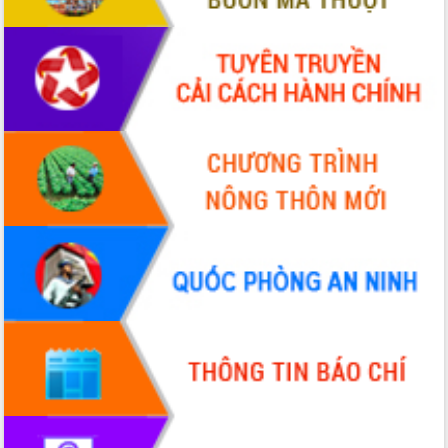
VIDEO
Lễ truy tặng danh hiệu “Bà Mẹ Việt
Nam Anh hùng” và trao Huân chương
Lao động
UBND tỉnh Đắk Lắk triển khai nhiệm
vụ 6 tháng cuối năm 2026
Kỳ họp thứ Hai, Hội đồng nhân dân
tỉnh khóa XI quyết nghị nhiều nội dung
quan trọng
ALBUM ẢNH
Bí thư Tỉnh ủy Lương Nguyễn Minh
Triết thăm, tặng quà người có công với
cách mạng