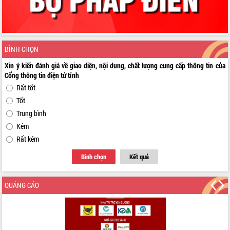
HĐND tỉnh thông qua điều chỉnh Quy
hoạch tỉnh thời kỳ 2021-2030
Hội thảo góp ý hồ sơ điều chỉnh quy
hoạch tỉnh Đắk Lắk thời kỳ 2021-2030,
tầm nhìn đến năm 2050
BÌNH CHỌN
Nâng cao hiệu quả hoạt động của các
Xin ý kiến đánh giá về giao diện, nội dung, chất lượng cung cấp thông tin của
doanh nghiệp nhà nước
Cổng thông tin điện tử tỉnh
Hội nghị triển khai kết nối mạng
Rất tốt
truyền số liệu chuyên dùng phục vụ cơ
Tốt
quan Đảng, Nhà nước
Trung bình
Lễ phát động chuỗi hoạt động chung
tay làm sạch môi trường
Kém
Xã Ea Kar bước chuyển mình trong
Rất kém
công tác cải cách hành chính mô hình
Bình chọn
Kết quả
mới
UBND tỉnh họp báo định kỳ tháng 4
năm 2026
QUẢNG CÁO
Hội thảo khoa học “Giải pháp thúc đẩy
phát triển nền kinh tế xanh tại tỉnh
Đắk Lắk”
Tăng cường giám sát, đôn đốc thực