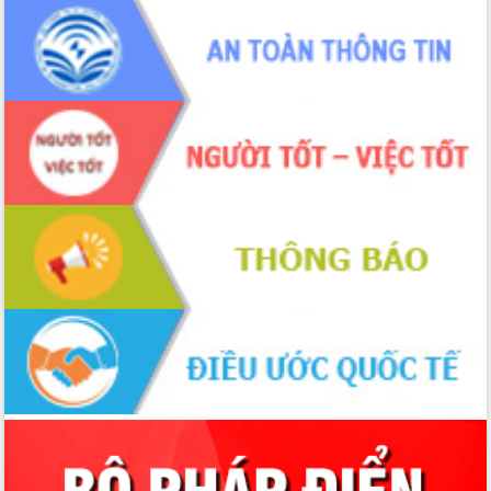
ứng để giữ vững thị trường xuất khẩu
Diễn đàn Kinh tế tư nhân Việt Nam đột
phá cơ chế - Hợp tác công tư
Đề án 06 tạo bước ngoặt đột phá trong
cải cách hành chính tỉnh Đắk Lắk
Kết nối tour, đẩy mạnh chuyển đổi số
để phát triển du lịch Đắk Lắk
Khởi động Dự án Đầu tư xây dựng hạ
tầng kỹ thuật Cụm công nghiệp Tân
Tiến
Gặp mặt các cơ quan báo chí nhân Kỷ
niệm 101 năm Ngày Báo chí Cách
mạng Việt Nam
Đắk Lắk sơ kết 4 năm triển khai thực
hiện Đề án 06 của Chính phủ
Họp báo thông tin về Hội nghị Công bố
Quy hoạch và Xúc tiến đầu tư tỉnh Đắk
Lắk
Khơi thông điểm nghẽn, đẩy nhanh
giải ngân vốn khắc phục thiên tai