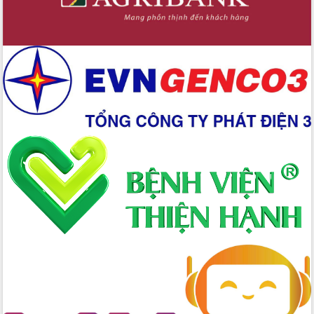
nhanh tiến độ các dự án trọng điểm
trong Khu kinh tế Nam Phú Yên
Hòn Yến phát triển du lịch gắn với bảo
tồn biển
Lấy ý kiến điều chỉnh Quy hoạch tỉnh
Đắk Lắk thời kỳ 2021-2030, tầm nhìn
đến năm 2050
Phát động chiến dịch 30 ngày đêm
giải phóng mặt bằng Tuyến đường bộ
ven biển
Đắk Lắk nỗ lực thúc đẩy tăng trưởng
kinh tế từ 10% trở lên trong Quý
II/2026
Đắk Lắk ký kết thỏa thuận hợp tác về
chuyển đổi số giai đoạn 2026 – 2030
với Tập đoàn Bưu chính Viễn thông
Việt Nam
Thứ trưởng Bộ Y tế làm việc với tỉnh
Đắk Lắk về phát triển nhân lực y tế
cho trạm y tế cấp xã
Du lịch Đắk Lắk nâng tầm trải nghiệm