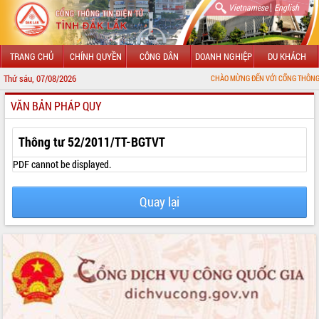
|
Vietnamese
English
TRANG CHỦ
CHÍNH QUYỀN
CÔNG DÂN
DOANH NGHIỆP
DU KHÁCH
Thứ sáu, 07/08/2026
CHÀO MỪNG ĐẾN VỚI CỔNG THÔNG TIN ĐIỆN TỬ
VĂN BẢN PHÁP QUY
GIỚI THIỆU
LÃNH ĐẠO UBND TỈNH
Thông tư 52/2011/TT-BGTVT
TIN TỨC SỰ KIỆN
PDF cannot be displayed.
SỞ, BAN, NGÀNH
Quay lại
UBND CÁC XÃ, PHƯỜNG
THÔNG TIN CHỈ ĐẠO ĐIỀU HÀNH
HỆ THỐNG VĂN BẢN
VĂN BẢN HĐND TỈNH