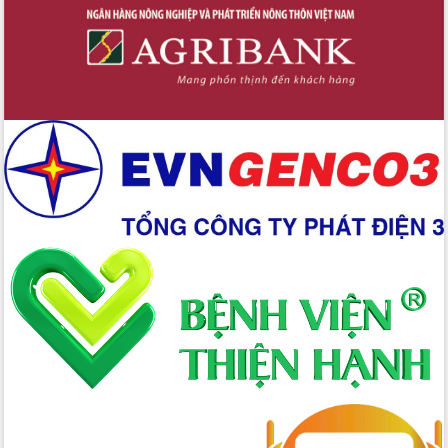
Định vị cà phê Việt Nam như một “di
sản sống” trong dòng chảy toàn cầu
Xây dựng nông thôn mới: Nâng cao đời
sống người dân từ những mô hình thiết
thực
Quyết liệt tháo gỡ vướng mắc, đẩy
nhanh tiến độ các dự án trọng điểm
trong Khu kinh tế Nam Phú Yên
Hòn Yến phát triển du lịch gắn với bảo
tồn biển
Lấy ý kiến điều chỉnh Quy hoạch tỉnh
Đắk Lắk thời kỳ 2021-2030, tầm nhìn
đến năm 2050
Phát động chiến dịch 30 ngày đêm
giải phóng mặt bằng Tuyến đường bộ
ven biển
Đắk Lắk nỗ lực thúc đẩy tăng trưởng
kinh tế từ 10% trở lên trong Quý
II/2026
Đắk Lắk ký kết thỏa thuận hợp tác về
chuyển đổi số giai đoạn 2026 – 2030