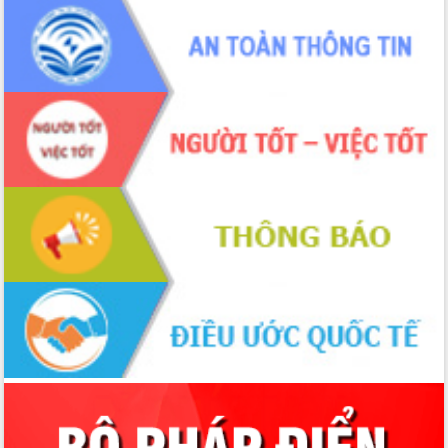
sầu riêng tại Đắk Lắk
Trình diễn nghệ thuật chế biến các
món ăn từ sầu riêng
Đắk Lắk công bố Quy hoạch và xúc
tiến đầu tư tỉnh
Ngành cá ngừ Đắk Lắk chủ động thích
ứng để giữ vững thị trường xuất khẩu
Diễn đàn Kinh tế tư nhân Việt Nam đột
phá cơ chế - Hợp tác công tư
Đề án 06 tạo bước ngoặt đột phá trong
cải cách hành chính tỉnh Đắk Lắk
Kết nối tour, đẩy mạnh chuyển đổi số
để phát triển du lịch Đắk Lắk
Khởi động Dự án Đầu tư xây dựng hạ
tầng kỹ thuật Cụm công nghiệp Tân
Tiến
Gặp mặt các cơ quan báo chí nhân Kỷ
niệm 101 năm Ngày Báo chí Cách
mạng Việt Nam
Đắk Lắk sơ kết 4 năm triển khai thực