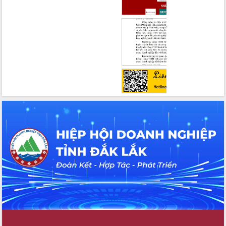
UBND tỉnh họp báo định kỳ tháng 4
năm 2026
Hội thảo khoa học “Giải pháp thúc đẩy
phát triển nền kinh tế xanh tại tỉnh
Đắk Lắk”
Tăng cường giám sát, đôn đốc thực
hiện nhiệm vụ quản lý tài sản công
hàng tuần
Tháo gỡ những vướng mắc, đẩy mạnh
công tác cải cách thủ tục hành chính
tại Trung tâm Phục vụ hành chính
công tỉnh
Đắk Lắk: Tôn vinh 46 giải pháp tại Hội
thi Sáng tạo Kỹ thuật 2024 - 2025
Đắk Lắk rà soát, điều chỉnh Đề án 190
về phát triển nuôi trồng thủy sản
Phó Chủ tịch UBND tỉnh Đắk Lắk
Trương Công Thái kiểm tra thực địa
Dự án cao tốc Khánh Hòa - Buôn Ma
Thuột