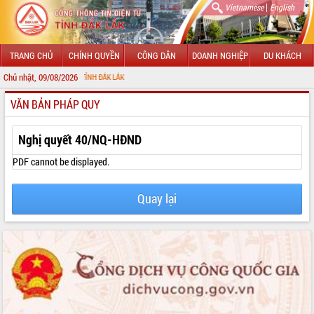
|
Vietnamese
English
TRANG CHỦ
CHÍNH QUYỀN
CÔNG DÂN
DOANH NGHIỆP
DU KHÁCH
Chủ nhật, 09/08/2026
TIN ĐIỆN TỬ TỈNH ĐẮK LẮK
VĂN BẢN PHÁP QUY
GIỚI THIỆU
LÃNH ĐẠO UBND TỈNH
Nghị quyết 40/NQ-HĐND
TIN TỨC SỰ KIỆN
PDF cannot be displayed.
SỞ, BAN, NGÀNH
Quay lại
UBND CÁC XÃ, PHƯỜNG
THÔNG TIN CHỈ ĐẠO ĐIỀU HÀNH
HỆ THỐNG VĂN BẢN
VĂN BẢN HĐND TỈNH