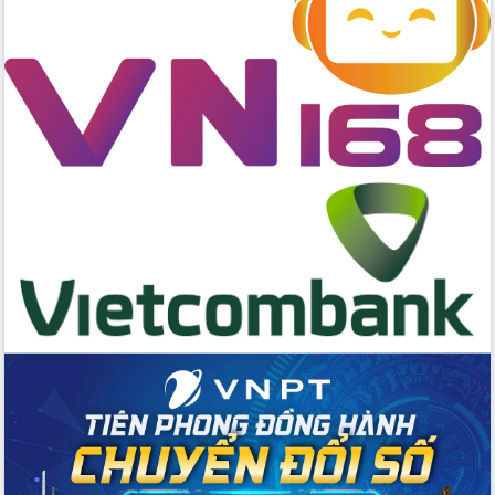
với Tập đoàn Bưu chính Viễn thông
Việt Nam
Thứ trưởng Bộ Y tế làm việc với tỉnh
Đắk Lắk về phát triển nhân lực y tế
cho trạm y tế cấp xã
Du lịch Đắk Lắk nâng tầm trải nghiệm
du khách thông qua Hệ thống cơ sở dữ
liệu và Bản đồ số
Tập huấn ứng dụng trí tuệ nhân tạo (AI)
trong thương mại điện tử năm 2026
Đoàn đại biểu Quốc hội tỉnh Đắk Lắk
trao đổi thông tin trước Kỳ họp thứ
nhất, Quốc hội khóa XVI
Quyết liệt cải cách hành chính, khơi
thông nguồn lực phát triển
Nâng cao hiệu lực, hiệu quả HĐND
tỉnh thông qua hiện đại hóa hành chính
Xã Ea Phê gắn cải cách hành chính với
chuyển đổi số
Phó Chủ tịch Thường trực UBND tỉnh