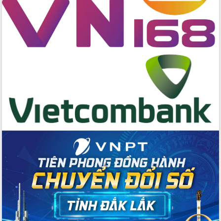
Thứ trưởng Bộ Y tế làm việc với tỉnh
Đắk Lắk về phát triển nhân lực y tế
cho trạm y tế cấp xã
Du lịch Đắk Lắk nâng tầm trải nghiệm
du khách thông qua Hệ thống cơ sở dữ
liệu và Bản đồ số
Tập huấn ứng dụng trí tuệ nhân tạo (AI)
trong thương mại điện tử năm 2026
Đoàn đại biểu Quốc hội tỉnh Đắk Lắk
trao đổi thông tin trước Kỳ họp thứ
nhất, Quốc hội khóa XVI
Quyết liệt cải cách hành chính, khơi
thông nguồn lực phát triển
Nâng cao hiệu lực, hiệu quả HĐND
tỉnh thông qua hiện đại hóa hành chính
Xã Ea Phê gắn cải cách hành chính với
chuyển đổi số
Phó Chủ tịch Thường trực UBND tỉnh
Hồ Thị Nguyên Thảo làm việc tại Trung
tâm Phục vụ hành chính công xã Ea
Phê