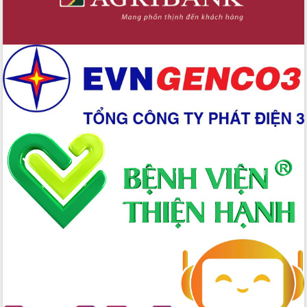
Xây dựng nông thôn mới: Nâng cao đời
sống người dân từ những mô hình thiết
thực
Quyết liệt tháo gỡ vướng mắc, đẩy
nhanh tiến độ các dự án trọng điểm
trong Khu kinh tế Nam Phú Yên
Hòn Yến phát triển du lịch gắn với bảo
tồn biển
Lấy ý kiến điều chỉnh Quy hoạch tỉnh
Đắk Lắk thời kỳ 2021-2030, tầm nhìn
đến năm 2050
Phát động chiến dịch 30 ngày đêm
giải phóng mặt bằng Tuyến đường bộ
ven biển
Đắk Lắk nỗ lực thúc đẩy tăng trưởng
kinh tế từ 10% trở lên trong Quý
II/2026
Đắk Lắk ký kết thỏa thuận hợp tác về
chuyển đổi số giai đoạn 2026 – 2030
với Tập đoàn Bưu chính Viễn thông
Việt Nam