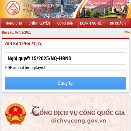
|
Vietnamese
English
TRANG CHỦ
CHÍNH QUYỀN
CÔNG DÂN
DOANH NGHIỆP
DU KHÁCH
Thứ sáu, 07/08/2026
CHÀO MỪNG ĐẾN V
VĂN BẢN PHÁP QUY
GIỚI THIỆU
LÃNH ĐẠO UBND TỈNH
Nghị quyết 15/2025/NQ-HĐND
TIN TỨC SỰ KIỆN
PDF cannot be displayed.
SỞ, BAN, NGÀNH
Quay lại
UBND CÁC XÃ, PHƯỜNG
THÔNG TIN CHỈ ĐẠO ĐIỀU HÀNH
HỆ THỐNG VĂN BẢN
VĂN BẢN HĐND TỈNH