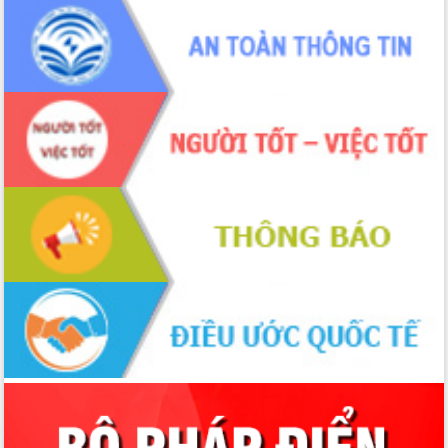
món ăn từ sầu riêng
Đắk Lắk công bố Quy hoạch và xúc
tiến đầu tư tỉnh
Ngành cá ngừ Đắk Lắk chủ động thích
ứng để giữ vững thị trường xuất khẩu
Diễn đàn Kinh tế tư nhân Việt Nam đột
phá cơ chế - Hợp tác công tư
Đề án 06 tạo bước ngoặt đột phá trong
cải cách hành chính tỉnh Đắk Lắk
Kết nối tour, đẩy mạnh chuyển đổi số
để phát triển du lịch Đắk Lắk
Khởi động Dự án Đầu tư xây dựng hạ
tầng kỹ thuật Cụm công nghiệp Tân
Tiến
Gặp mặt các cơ quan báo chí nhân Kỷ
niệm 101 năm Ngày Báo chí Cách
mạng Việt Nam
Đắk Lắk sơ kết 4 năm triển khai thực
hiện Đề án 06 của Chính phủ
Họp báo thông tin về Hội nghị Công bố