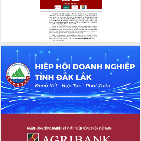
Hội thảo khoa học “Giải pháp thúc đẩy
phát triển nền kinh tế xanh tại tỉnh
Đắk Lắk”
Tăng cường giám sát, đôn đốc thực
hiện nhiệm vụ quản lý tài sản công
hàng tuần
Tháo gỡ những vướng mắc, đẩy mạnh
công tác cải cách thủ tục hành chính
tại Trung tâm Phục vụ hành chính
công tỉnh
Đắk Lắk: Tôn vinh 46 giải pháp tại Hội
thi Sáng tạo Kỹ thuật 2024 - 2025
Đắk Lắk rà soát, điều chỉnh Đề án 190
về phát triển nuôi trồng thủy sản
Phó Chủ tịch UBND tỉnh Đắk Lắk
Trương Công Thái kiểm tra thực địa
Dự án cao tốc Khánh Hòa - Buôn Ma
Thuột
Định vị cà phê Việt Nam như một “di
sản sống” trong dòng chảy toàn cầu