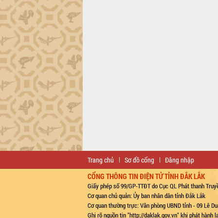
Trang chủ
Sơ đồ cổng
Đăng nhập
CỔNG THÔNG TIN ĐIỆN TỬ TỈNH ĐẮK LẮK
Giấy phép số 99/GP-TTĐT do Cục QL Phát thanh Truyề
Cơ quan chủ quản: Ủy ban nhân dân tỉnh Đắk Lắk
Cơ quan thường trực: Văn phòng UBND tỉnh - 09 Lê Du
Ghi rõ nguồn tin "http://daklak.gov.vn" khi phát hành 