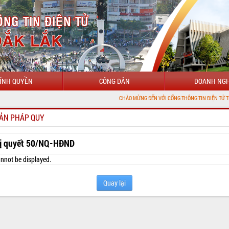
ÍNH QUYỀN
CÔNG DÂN
DOANH NGH
CHÀO MỪNG ĐẾN VỚI CỔNG THÔNG TIN ĐIỆN TỬ TỈNH ĐẮK LẮK
ẢN PHÁP QUY
ị quyết 50/NQ-HĐND
nnot be displayed.
Quay lại