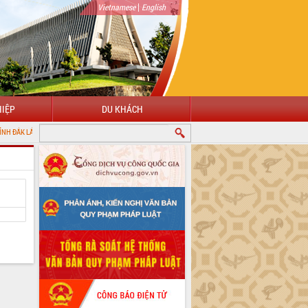
|
Vietnamese
English
IỆP
DU KHÁCH