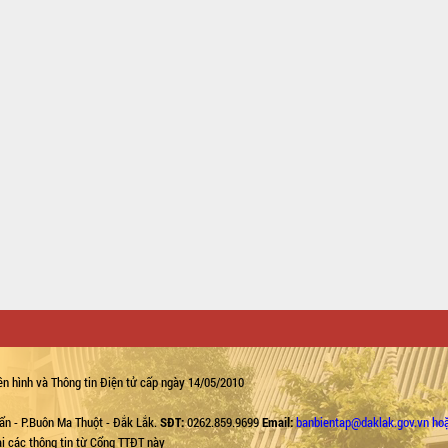
n hình và Thông tin Điện tử cấp ngày 14/05/2010
ẩn - P.Buôn Ma Thuột - Đắk Lắk.
SĐT:
0262.859.9699
Email:
banbientap@daklak.gov.vn ho
lại các thông tin từ Cổng TTĐT này