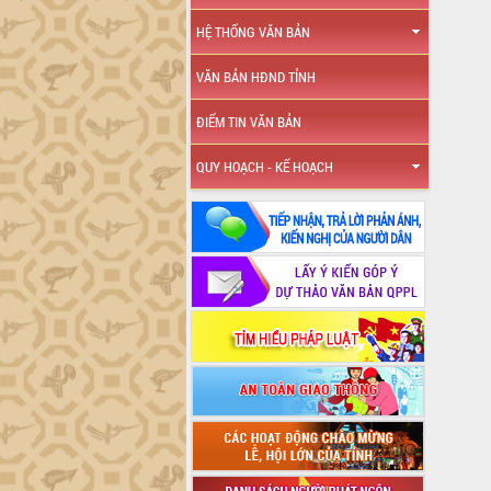
HỆ THỐNG VĂN BẢN
VĂN BẢN HĐND TỈNH
ĐIỂM TIN VĂN BẢN
QUY HOẠCH - KẾ HOẠCH