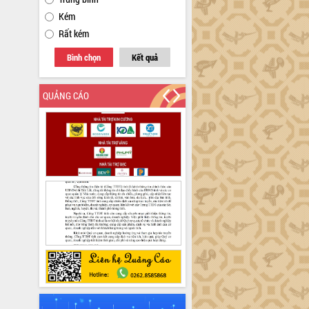
Kém
Rất kém
Bình chọn
Kết quả
QUẢNG CÁO