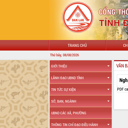
TRANG CHỦ
CH
Thứ bảy, 08/08/2026
VĂN B
GIỚI THIỆU
LÃNH ĐẠO UBND TỈNH
Ngh
PDF ca
TIN TỨC SỰ KIỆN
SỞ, BAN, NGÀNH
UBND CÁC XÃ, PHƯỜNG
THÔNG TIN CHỈ ĐẠO ĐIỀU HÀNH