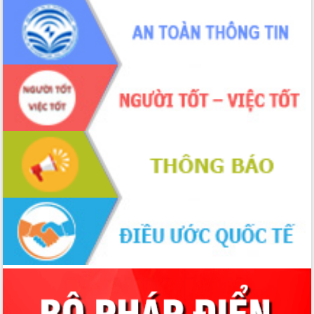
phá cơ chế - Hợp tác công tư
Đề án 06 tạo bước ngoặt đột phá trong
cải cách hành chính tỉnh Đắk Lắk
Kết nối tour, đẩy mạnh chuyển đổi số
để phát triển du lịch Đắk Lắk
Khởi động Dự án Đầu tư xây dựng hạ
tầng kỹ thuật Cụm công nghiệp Tân
Tiến
Gặp mặt các cơ quan báo chí nhân Kỷ
niệm 101 năm Ngày Báo chí Cách
mạng Việt Nam
Đắk Lắk sơ kết 4 năm triển khai thực
hiện Đề án 06 của Chính phủ
Họp báo thông tin về Hội nghị Công bố
Quy hoạch và Xúc tiến đầu tư tỉnh Đắk
Lắk
Khơi thông điểm nghẽn, đẩy nhanh
giải ngân vốn khắc phục thiên tai
HĐND tỉnh thông qua điều chỉnh Quy
hoạch tỉnh thời kỳ 2021-2030