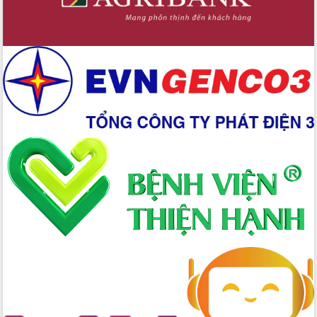
Hòn Yến phát triển du lịch gắn với bảo
tồn biển
Lấy ý kiến điều chỉnh Quy hoạch tỉnh
Đắk Lắk thời kỳ 2021-2030, tầm nhìn
đến năm 2050
Phát động chiến dịch 30 ngày đêm
giải phóng mặt bằng Tuyến đường bộ
ven biển
Đắk Lắk nỗ lực thúc đẩy tăng trưởng
kinh tế từ 10% trở lên trong Quý
II/2026
Đắk Lắk ký kết thỏa thuận hợp tác về
chuyển đổi số giai đoạn 2026 – 2030
với Tập đoàn Bưu chính Viễn thông
Việt Nam
Thứ trưởng Bộ Y tế làm việc với tỉnh
Đắk Lắk về phát triển nhân lực y tế
cho trạm y tế cấp xã
Du lịch Đắk Lắk nâng tầm trải nghiệm
du khách thông qua Hệ thống cơ sở dữ
liệu và Bản đồ số