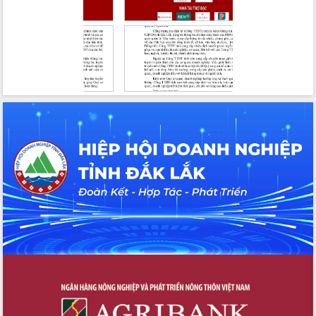
Tháo gỡ những vướng mắc, đẩy mạnh
công tác cải cách thủ tục hành chính
tại Trung tâm Phục vụ hành chính
công tỉnh
Đắk Lắk: Tôn vinh 46 giải pháp tại Hội
thi Sáng tạo Kỹ thuật 2024 - 2025
Đắk Lắk rà soát, điều chỉnh Đề án 190
về phát triển nuôi trồng thủy sản
Phó Chủ tịch UBND tỉnh Đắk Lắk
Trương Công Thái kiểm tra thực địa
Dự án cao tốc Khánh Hòa - Buôn Ma
Thuột
Định vị cà phê Việt Nam như một “di
sản sống” trong dòng chảy toàn cầu
Xây dựng nông thôn mới: Nâng cao đời
sống người dân từ những mô hình thiết
thực
Quyết liệt tháo gỡ vướng mắc, đẩy
nhanh tiến độ các dự án trọng điểm
trong Khu kinh tế Nam Phú Yên