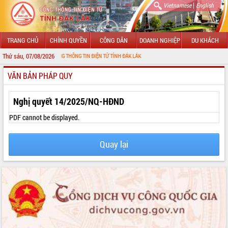
|
Vietnamese
English
TRANG CHỦ
CHÍNH QUYỀN
CÔNG DÂN
DOANH NGHIỆP
DU KHÁCH
Thứ sáu, 07/08/2026
 ĐẾN VỚI CỔNG THÔNG TIN ĐIỆN TỬ TỈNH ĐẮK LẮK
VĂN BẢN PHÁP QUY
GIỚI THIỆU
LÃNH ĐẠO UBND TỈNH
Nghị quyết 14/2025/NQ-HĐND
TIN TỨC SỰ KIỆN
PDF cannot be displayed.
SỞ, BAN, NGÀNH
Quay lại
UBND CÁC XÃ, PHƯỜNG
THÔNG TIN CHỈ ĐẠO ĐIỀU HÀNH
HỆ THỐNG VĂN BẢN
VĂN BẢN HĐND TỈNH