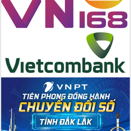
Tập huấn ứng dụng trí tuệ nhân tạo (AI)
trong thương mại điện tử năm 2026
Đoàn đại biểu Quốc hội tỉnh Đắk Lắk
trao đổi thông tin trước Kỳ họp thứ
nhất, Quốc hội khóa XVI
Quyết liệt cải cách hành chính, khơi
thông nguồn lực phát triển
Nâng cao hiệu lực, hiệu quả HĐND
tỉnh thông qua hiện đại hóa hành chính
Xã Ea Phê gắn cải cách hành chính với
chuyển đổi số
Phó Chủ tịch Thường trực UBND tỉnh
Hồ Thị Nguyên Thảo làm việc tại Trung
tâm Phục vụ hành chính công xã Ea
Phê
Xây dựng nền hành chính số đồng
hành cùng nông dân dân, doanh nghiệp
Giai đoạn 2026-2030, Đắk Lắk phấn
đấu có 77% xã đạt chuẩn nông thôn
mới