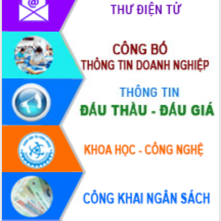
phát triển mới
Thường trực HĐND tỉnh Đắk Lắk gặp
mặt Đoàn chuyên gia y tế TP. Hồ Chí
Minh
Lễ truy điệu và an táng hài cốt liệt sĩ
tại Nghĩa trang Liệt sĩ xã Sơn Hòa
Bàn giải pháp tháo gỡ khó khăn trong
xuất khẩu sầu riêng và triển khai quy
định EUDR
Thứ trưởng Bộ Nông nghiệp và Môi
trường Nguyễn Hoàng Hiệp khảo sát
vùng trồng và doanh nghiệp đóng gói
sầu riêng tại Đắk Lắk
Trình diễn nghệ thuật chế biến các
món ăn từ sầu riêng
Đắk Lắk công bố Quy hoạch và xúc
tiến đầu tư tỉnh
Ngành cá ngừ Đắk Lắk chủ động thích
ứng để giữ vững thị trường xuất khẩu
Diễn đàn Kinh tế tư nhân Việt Nam đột