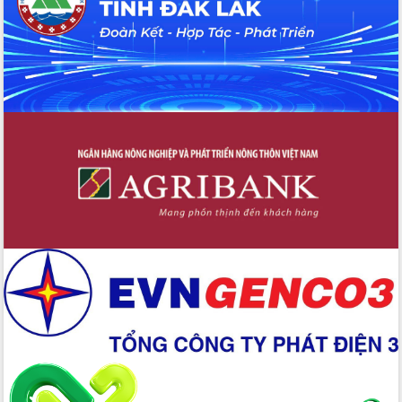
Xây dựng nền hành chính số đồng
hành cùng nông dân dân, doanh nghiệp
Giai đoạn 2026-2030, Đắk Lắk phấn
đấu có 77% xã đạt chuẩn nông thôn
mới
Chuyển đổi số 'mở đường' cho nông
nghiệp Đắk Lắk tăng trưởng bứt phá
Triển khai đồng bộ đo đạc, lập hồ sơ
địa chính, hoàn thiện cơ sở dữ liệu đất
đai
Ứng dụng sinh trắc học - Bước tiến
trong hành trình chuyển đổi số tại Đắk
Lắk
Đắk Lắk nâng cao hiệu quả công tác
Đảng từ Sổ tay đảng viên điện tử
Đắk Lắk đẩy mạnh nuôi biển công
nghệ, hướng tới phát triển thủy sản
bền vững
Tập huấn nâng cao năng lực triển khai
chuyển đổi số cho cán bộ, công chức