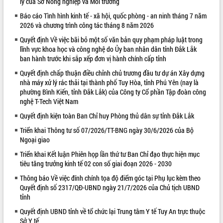
lý của Sở Nông nghiệp và Môi trường
VIDEO
Báo cáo Tình hình kinh tế - xã hội, quốc phòng - an ninh tháng 7 năm
2026 và chương trình công tác tháng 8 năm 2026
Quyết định Về việc bãi bỏ một số văn bản quy phạm pháp luật trong
lĩnh vực khoa học và công nghệ do Ủy ban nhân dân tỉnh Đắk Lắk
ban hành trước khi sắp xếp đơn vị hành chính cấp tỉnh
Quyết định chấp thuận điều chỉnh chủ trương đầu tư dự án Xây dựng
nhà máy xử lý rác thải tại thành phố Tuy Hòa, tỉnh Phú Yên (nay là
phường Bình Kiến, tỉnh Đắk Lắk) của Công ty Cổ phần Tập đoàn công
nghệ T-Tech Việt Nam
Khám bệnh, cấp phát thuốc miễn phí
Quyết định kiện toàn Ban Chỉ huy Phòng thủ dân sự tỉnh Đắk Lắk
và tặng quà người dân xã Cư Pui
Triển khai Thông tư số 07/2026/TT-BNG ngày 30/6/2026 của Bộ
Hội nghị UBND tỉnh Đắk Lắk thường kỳ
Ngoại giao
tháng 7/2026
Triển khai Kết luận Phiên họp lần thứ tư Ban Chỉ đạo thực hiện mục
Lễ truy tặng danh hiệu “Bà Mẹ Việt
tiêu tăng trưởng kinh tế 02 con số giai đoạn 2026 - 2030
Nam Anh hùng” và trao Huân chương
Lao động
Thông báo Về việc đính chính tọa độ điểm góc tại Phụ lục kèm theo
Quyết định số 2317/QĐ-UBND ngày 21/7/2026 của Chủ tịch UBND
ALBUM ẢNH
UBND tỉnh Đắk Lắk triển khai nhiệm
tỉnh
vụ 6 tháng cuối năm 2026
Quyết định UBND tỉnh về tổ chức lại Trung tâm Y tế Tuy An trực thuộc
Kỳ họp thứ Hai, Hội đồng nhân dân
Sở Y tế
tỉnh khóa XI quyết nghị nhiều nội dung