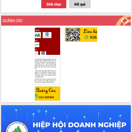
Thứ trưởng Bộ Y tế làm việc với tỉnh
Bình chọn
Kết quả
Đắk Lắk về phát triển nhân lực y tế
cho trạm y tế cấp xã
QUẢNG CÁO
Du lịch Đắk Lắk nâng tầm trải nghiệm
du khách thông qua Hệ thống cơ sở dữ
liệu và Bản đồ số
Tập huấn ứng dụng trí tuệ nhân tạo (AI)
trong thương mại điện tử năm 2026
Đoàn đại biểu Quốc hội tỉnh Đắk Lắk
trao đổi thông tin trước Kỳ họp thứ
nhất, Quốc hội khóa XVI
Quyết liệt cải cách hành chính, khơi
thông nguồn lực phát triển
Nâng cao hiệu lực, hiệu quả HĐND
tỉnh thông qua hiện đại hóa hành chính
Xã Ea Phê gắn cải cách hành chính với
chuyển đổi số
Phó Chủ tịch Thường trực UBND tỉnh
Hồ Thị Nguyên Thảo làm việc tại Trung
tâm Phục vụ hành chính công xã Ea
Phê