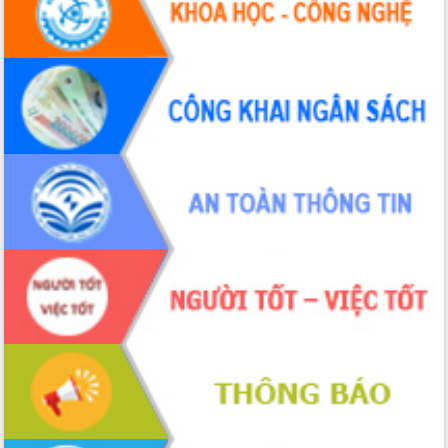
Hội thảo khoa học “Giải pháp thúc đẩy
phát triển nền kinh tế xanh tại tỉnh
Đắk Lắk”
Tăng cường giám sát, đôn đốc thực
hiện nhiệm vụ quản lý tài sản công
hàng tuần
Tháo gỡ những vướng mắc, đẩy mạnh
công tác cải cách thủ tục hành chính
tại Trung tâm Phục vụ hành chính
công tỉnh
Đắk Lắk: Tôn vinh 46 giải pháp tại Hội
thi Sáng tạo Kỹ thuật 2024 - 2025
Đắk Lắk rà soát, điều chỉnh Đề án 190
về phát triển nuôi trồng thủy sản
Phó Chủ tịch UBND tỉnh Đắk Lắk
Trương Công Thái kiểm tra thực địa
Dự án cao tốc Khánh Hòa - Buôn Ma
Thuột
Định vị cà phê Việt Nam như một “di
sản sống” trong dòng chảy toàn cầu