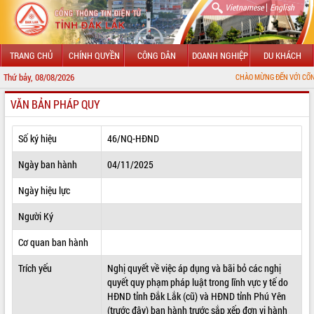
|
Vietnamese
English
TRANG CHỦ
CHÍNH QUYỀN
CÔNG DÂN
DOANH NGHIỆP
DU KHÁCH
Thứ bảy, 08/08/2026
CHÀO MỪNG ĐẾN VỚI CỔNG THÔNG TIN 
VĂN BẢN PHÁP QUY
GIỚI THIỆU
LÃNH ĐẠO UBND TỈNH
Số ký hiệu
46/NQ-HĐND
TIN TỨC SỰ KIỆN
Ngày ban hành
04/11/2025
SỞ, BAN, NGÀNH
Ngày hiệu lực
Người Ký
UBND CÁC XÃ, PHƯỜNG
Cơ quan ban hành
THÔNG TIN CHỈ ĐẠO ĐIỀU HÀNH
Trích yếu
Nghị quyết về việc áp dụng và bãi bỏ các nghị
HỆ THỐNG VĂN BẢN
quyết quy phạm pháp luật trong lĩnh vực y tế do
HĐND tỉnh Đắk Lắk (cũ) và HĐND tỉnh Phú Yên
VĂN BẢN HĐND TỈNH
(trước đây) ban hành trước sắp xếp đơn vị hành