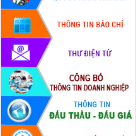
Quy hoạch và Xúc tiến đầu tư tỉnh Đắk
Lắk
Khơi thông điểm nghẽn, đẩy nhanh
giải ngân vốn khắc phục thiên tai
HĐND tỉnh thông qua điều chỉnh Quy
hoạch tỉnh thời kỳ 2021-2030
Hội thảo góp ý hồ sơ điều chỉnh quy
hoạch tỉnh Đắk Lắk thời kỳ 2021-2030,
tầm nhìn đến năm 2050
Nâng cao hiệu quả hoạt động của các
doanh nghiệp nhà nước
Hội nghị triển khai kết nối mạng
truyền số liệu chuyên dùng phục vụ cơ
quan Đảng, Nhà nước
Lễ phát động chuỗi hoạt động chung
tay làm sạch môi trường
Xã Ea Kar bước chuyển mình trong
công tác cải cách hành chính mô hình
mới
UBND tỉnh họp báo định kỳ tháng 4
năm 2026