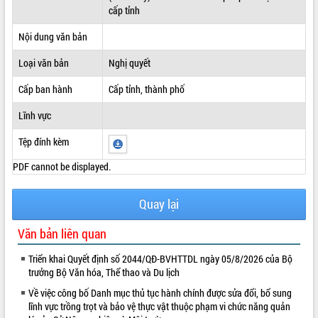
cấp tỉnh
ĐIỂM TIN VĂN BẢN
Nội dung văn bản
QUY HOẠCH - KẾ HOẠCH
Loại văn bản
Nghị quyết
Cấp ban hành
Cấp tỉnh, thành phố
Lĩnh vực
Tệp đính kèm
PDF cannot be displayed.
Quay lại
Văn bản liên quan
Triển khai Quyết định số 2044/QĐ-BVHTTDL ngày 05/8/2026 của Bộ
trưởng Bộ Văn hóa, Thể thao và Du lịch
Về việc công bố Danh mục thủ tục hành chính được sửa đổi, bổ sung
lĩnh vực trồng trọt và bảo vệ thực vật thuộc phạm vi chức năng quản