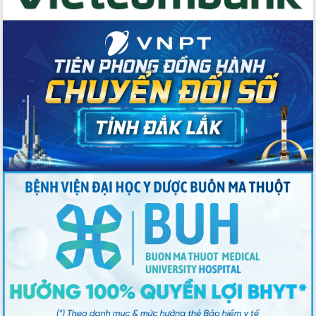
Bầu cử Quốc hội và HĐND: Cử tri Đắk
Lắk gửi gắm niềm tin, kỳ vọng vào lá
phiếu
Đắk Lắk sẵn sàng các điều kiện cho
Ngày hội bầu cử đại biểu Quốc hội
khóa XVI và HĐND các cấp nhiệm kỳ
2026-2031
Đảm bảo cuộc bầu cử đại biểu Quốc
hội và đại biểu HĐND các cấp diễn ra
an toàn, hiệu quả, đúng quy định
Thủ tướng Chính phủ Phạm Minh Chính
kiểm tra, chỉ đạo hoàn thành các dự
án cao tốc và thăm khu tái định cư tại
Đắk Lắk
Sôi nổi Hội đua ngựa truyền thống Gò
Thì Thùng mừng Xuân Bính Ngọ 2026
Lãnh đạo tỉnh dâng hương tưởng niệm
tại Đập Đồng Cam đầu Xuân Bính Ngọ
Ngành nông nghiệp phấn đấu tăng
trưởng đạt 5,86% trong năm 2026
UBND tỉnh Đắk Lắk triển khai công tác