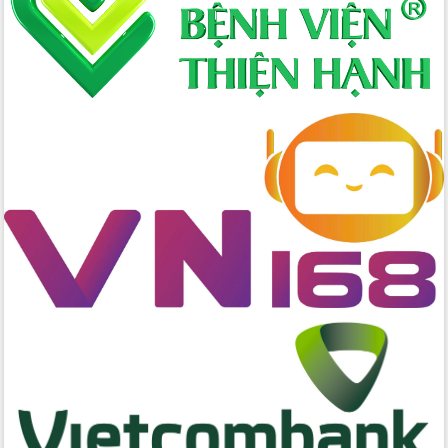
cấp xã
Đắk Lắk phát động hưởng ứng Ngày
Quyền của người tiêu dùng Việt Nam
2026
Đẩy mạnh cải cách hành chính, quyết
tâm đạt được mục tiêu tăng trưởng
hai con số trong năm 2026
Tổ chức trang trọng Lễ hội Đền thờ
Lương Văn Chánh năm 2026
Phó Bí thư Tỉnh ủy Đắk Lắk Đỗ Hữu
Huy giữ chức Bí thư Đảng ủy Ủy Ban
Nhân dân tỉnh
Bệnh án điện tử thúc đẩy chuyển đổi
số y tế tại Đắk Lắk
Chuyển đổi số thư viện: Mở rộng
không gian tri thức trong thời đại số
Đánh giá, rút kinh nghiệm công tác tổ
chức diễn tập trước ngày bầu cử
Chương trình “Gặp gỡ hữu nghị –
Friendship Meeting New Year 2026”