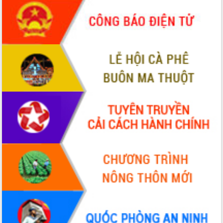
món ăn từ sầu riêng
Đắk Lắk công bố Quy hoạch và xúc
tiến đầu tư tỉnh
Ngành cá ngừ Đắk Lắk chủ động thích
ứng để giữ vững thị trường xuất khẩu
Diễn đàn Kinh tế tư nhân Việt Nam đột
phá cơ chế - Hợp tác công tư
Đề án 06 tạo bước ngoặt đột phá trong
cải cách hành chính tỉnh Đắk Lắk
Kết nối tour, đẩy mạnh chuyển đổi số
để phát triển du lịch Đắk Lắk
Khởi động Dự án Đầu tư xây dựng hạ
tầng kỹ thuật Cụm công nghiệp Tân
Tiến
Gặp mặt các cơ quan báo chí nhân Kỷ
niệm 101 năm Ngày Báo chí Cách
mạng Việt Nam
Đắk Lắk sơ kết 4 năm triển khai thực
hiện Đề án 06 của Chính phủ
Họp báo thông tin về Hội nghị Công bố